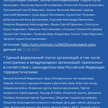
Прохоров Вадим Юрьевич, Шахова Елена Владимировна, Подузов Сергей
Васильевич, Протасова Ирина Вячеславовна, Литинский Леонид Борисович,
Лукашевский Сергей Маркович, Бахмин Вячеслав Иванович, Шабад
Анатолий Ефимович, Сухих Дарья Николаевна, Орлов Олег Петрович,
Добровольская Анна Дмитриевна, Королева Александра Евгеньевна,
Смирнов Владимир Александрович, Вицин Сергей Ефимович, Золотухин
Борис Андреевич, Левинсон Лев Семенович, Локшина Татьяна Иосифовна,
Орлов Олег Петрович, Полякова Мара Федоровна, Резник Генри Маркович,
Захаров Герман Константинович
Источник:
http://unro.minjust.ru/NKOForeignAgent.aspx
данные на
24.03.2022
* Единый федеральный список организаций, в том числе
иностранных и международных организаций, признанных
в соответствии с законодательством Российской Федерации
террористическими:
Высший военный Маджлисуль Шура Объединенных сил моджахедов
Кавказа, Конгресс народов Ичкерии и Дагестана, База, Асбат аль-Ансар,
Священная война, Исламская группа, Братья-мусульмане, Партия
исламского освобождения, Лашкар-И-Тайба, Исламская группа, Движение
Талибан, Исламская партия Туркестана, Общество социальных реформ,
Общество возрождения исламского наследия, Дом двух святых, Джунд аш-
Шам, Исламский джихад, Аль-Каида, Имарат Кавказ, АБТО, Правый сектор,