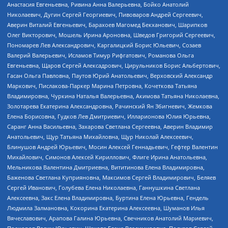
Анастасия Евгеньевна, Ривина Анна Валерьевна, Бойко Анатолий
Николаевич, Дугин Сергей Георгиевич, Пивоваров Андрей Сергеевич,
Аверин Виталий Евгеньевич, Барахоев Магомед Бекханович, Шарипков
Олег Викторович, Мошель Ирина Ароновна, Шведов Григорий Сергеевич,
Пономарев Лев Александрович, Каргалицкий Борис Юльевич, Созаев
Валерий Валерьевич, Исламов Тимур Рифгатович, Романова Ольга
Евгеньевна, Щаров Сергей Алексадрович, Цирульников Борис Альбертович,
Гасан Ольга Павловна, Паутов Юрий Анатольевич, Верховский Александр
Маркович, Пислакова-Паркер Марина Петровна, Кочеткова Татьяна
Владимировна, Чуркина Наталья Валерьевна, Акимова Татьяна Николаевна,
Золотарева Екатерина Александровна, Рачинский Ян Збигневич, Жемкова
Елена Борисовна, Гудков Лев Дмитриевич, Илларионова Юлия Юрьевна,
Саранг Анна Васильевна, Захарова Светлана Сергеевна, Аверин Владимир
Анатольевич, Щур Татьяна Михайловна, Щур Николай Алексеевич,
Блинушов Андрей Юрьевич, Мосин Алексей Геннадьевич, Гефтер Валентин
Михайлович, Симонов Алексей Кириллович, Флиге Ирина Анатольевна,
Мельникова Валентина Дмитриевна, Вититинова Елена Владимировна,
Баженова Светлана Куприяновна, Максимов Сергей Владимирович, Беляев
Сергей Иванович, Голубева Елена Николаевна, Ганнушкина Светлана
Алексеевна, Закс Елена Владимировна, Буртина Елена Юрьевна, Гендель
Людмила Залмановна, Кокорина Екатерина Алексеевна, Шуманов Илья
Вячеславович, Арапова Галина Юрьевна, Свечников Анатолий Мариевич,