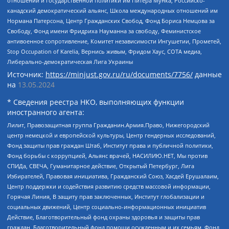
отношений и государственной политики им Питера Мунка, Российско-
канадский демократический альянс, Школа международных отношений им
Нормана Патерсона, Центр Гражданских Свобод, Фонд Бориса Немцова за
Свободу, Фонд имени Фридриха Науманна за свободу, Феминистское
антивоенное сопротивление, Комитет независимости Ингушетии, Прометей,
Stop Occupation of Karelia, Вернись живым, Фридом Хаус, СОТА медиа,
Либерально-демократическая Лига Украины
Источник:
https://minjust.gov.ru/ru/documents/7756/
данные
на
13.05.2024
* Сведения реестра НКО, выполняющих функции
иностранного агента:
Лилит, Правозащитная группа Гражданин.Армия.Право, Нижегородский
центр немецкой и европейской культуры, Центр гендерных исследований,
Фонд защиты прав граждан Штаб, Институт права и публичной политики,
Фонд борьбы с коррупцией, Альянс врачей, НАСИЛИЮ.НЕТ, Мы против
СПИДа, СВЕЧА, Гуманитарное действие, Открытый Петербург, Лига
Избирателей, Правовая инициатива, Гражданский Союз, Хасдей Ерушалаим,
Центр поддержки и содействия развитию средств массовой информации,
Горячая Линия, В защиту прав заключенных, Институт глобализации и
социальных движений, Центр социально-информационных инициатив
Действие, Благотворительный фонд охраны здоровья и защиты прав
граждан, Благотворительный фонд помощи осужденным и их семьям, Фонд