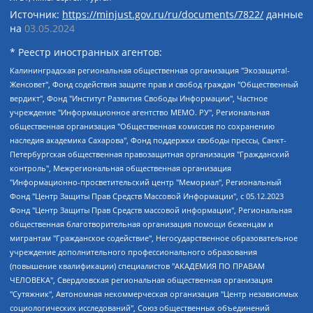
Источник:
https://minjust.gov.ru/ru/documents/7822/
данные
на
03.05.2024
* Реестр иностранных агентов:
Калининградская региональная общественная организация "Экозащита!-Женсовет", Фонд содействия защите прав и свобод граждан "Общественный вердикт", Фонд "Институт Развития Свободы Информации", Частное учреждение "Информационное агентство МЕМО. РУ", Региональная общественная организация "Общественная комиссия по сохранению наследия академика Сахарова", Фонд поддержки свободы прессы, Санкт-Петербургская общественная правозащитная организация "Гражданский контроль", Межрегиональная общественная организация "Информационно-просветительский центр "Мемориал", Региональный Фонд "Центр Защиты Прав Средств Массовой Информации", с 05.12.2023 Фонд "Центр Защиты Прав Средств массовой информации", Региональная общественная благотворительная организация помощи беженцам и мигрантам "Гражданское содействие", Негосударственное образовательное учреждение дополнительного профессионального образования (повышение квалификации) специалистов "АКАДЕМИЯ ПО ПРАВАМ ЧЕЛОВЕКА", Свердловская региональная общественная организация "Сутяжник", Автономная некоммерческая организация "Центр независимых социологических исследований", Союз общественных объединений "Российский исследовательский центр по правам человека", Региональное общественное учреждение научно-информационный центр "МЕМОРИАЛ", Некоммерческая организация "Фонд защиты гласности", Автономная некоммерческая организация "Институт прав человека", Городская общественная организация "Екатеринбургское общество "МЕМОРИАЛ", Городская общественная организация "Рязанское историко-просветительское и правозащитное общество "Мемориал" (Рязанский Мемориал), Челябинский региональный орган общественной самодеятельности – женское общественное объединение "Женщины Евразии", Челябинский региональный орган общественной самодеятельности "Уральская правозащитная группа", Фонд содействия защите здоровья и социальной справедливости имени Андрея Рылькова, Автономная Некоммерческая Организация "Аналитический Центр Юрия Левады", Автономная некоммерческая организация социальной поддержки населения "Проект Апрель", Региональная общественная организация помощи женщинам и детям, находящимся в кризисной ситуации "Информационно-методический центр "Анна", Фонд содействия развитию массовых коммуникаций и правовому просвещению "Так-так-Так", Фонд содействия устойчивому развитию "Серебряная тайга", Свердловский региональный общественный фонд социальных проектов "Новое время", "Idel.Реалии", Кавказ.Реалии, Крым.Реалии, Телеканал Настоящее Время, Татаро-башкирская служба Радио Свобода (Azatliq Radiosi), Радио Свободная Европа/Радио Свобода (PCE/PC), "Сибирь.Реалии", "Фактограф", Благотворительный фонд помощи осужденным и их семьям, Автономная некоммерческая организация "Институт глобализации и социальных движений", Фонд "В защиту прав заключенных", Частное учреждение "Центр поддержки и содействия развитию средств массовой информации", Пензенский региональный общественный благотворительный фонд "Гражданский союз", "Север.Реалии", Некоммерческая организация Фонд "Правовая инициатива", Общество с ограниченной ответственностью "Радио Свободная Европа/Радио Свобода", Чешское информационное агентство "MEDIUM-ORIENT", Красноярская региональная общественная организация "Мы против СПИДа", Камалягин Денис Николаевич, Маркелов Сергей Евгеньевич, Пономарев Лев Александрович, Савицкая Людмила Алексеевна, Автономная некоммерческая организация "Центр по работе с проблемой насилия "НАСИЛИЮ.НЕТ", Межрегиональный профессиональный союз работников здравоохранения "Альянс врачей", Юридическое лицо, зарегистрированное в Латвийской Республике, SIA "Medusa Project" (регистрационный номер 40103797863, дата регистрации 10.06.2014), Некоммерческая организация "Фонд по борьбе с коррупцией", Автономная некоммерческая организация "Институт права и публичной политики", Баданин Роман Сергеевич, Гликин Максим Александрович, Железнова Мария Михайловна, Лукьянова Юлия Сергеевна, Маетная Елизавета Витальевна, Маняхин Петр Борисович, Чуракова Ольга Владимировна, Ярош Юлия Петровна, Юридическое лицо "The Insider SIA", зарегистрированное в Риге, Латвийская Республика (дата регистрации 26.06.2015), являющееся администратором доменного имени интернет-издания "The Insider SIA", https://theins.ru, Постернак Алексей Евгеньевич, Рубин Михаил Аркадьевич, Анин Роман Александрович, Юридическое лицо Istories fonds, зарегистрированное в Латвийской Республике (регистрационный номер 50008295751, дата регистрации 24.02.2020), Великовский Дмитрий Александрович, Долинина Ирина Николаевна, Мароховская Алеся Алексеевна, Шлейнов Роман Юрьевич, Шмагун Олеся Валентиновна, Общество с ограниченной ответственностью "Альтаир 2021", Общество с ограниченной ответственностью "Вега 2021", Общество с ограниченной ответственностью "Главный редактор 2021", Общество с ограниченной ответственностью "Ромашки монолит", Важенков Артем Валерьевич, Ивановская областная общественная организация "Центр гендерных исследований", Гурман Юрий Альбертович, Медиапроект "ОВД-Инфо", Егоров Владимир Владимирович, Жилинский Владимир Александрович, Общество с ограниченной ответственностью "ЗП", Иванова София Юрьевна, Карезина Инна Павловна, Кильтау Екатерина Викторовна, Петров Алексей Викторович, Пискунов Сергей Евгеньевич, Смирнов Сергей Сергеевич, Тихонов Михаил Сергеевич, Общество с ограниченной ответственностью "ЖУРНАЛИСТ-ИНОСТРАННЫЙ АГЕНТ", Арапова Галина Юрьевна, Вольтская Татьяна Анатольевна, Американская компания "Mason G.E.S. Anonymous Foundation" (США), являющаяся владельцем интернет-издания https://mnews.world/, Компания "Stichting Bellingcat", зарегистрированная в Нидерландах (дата регистрации 11.07.2018), Захаров Андрей Вячеславович, Клепиковская Екатерина Дмитриевна, Общество с ограниченной ответственностью "МЕМО", Перл Роман Александрович, Симонов Евгений Алексеевич, Соловьева Елена Анатольевна, Сотников Даниил Владимирович, Сурначева Елизавета Дмитриевна, Автономная некоммерческая организация по защите прав человека и информированию населения "Якутия – Наше Мнение", Общество с ограниченной ответственностью "Москоу диджитал медиа", с 26.01.2023 Общество с ограниченной ответственностью "Чайка Белые сады", Ветошкина Валерия Валерьевна, Заговора Максим Александрович, Межрегиональное общественное движение "Российская ЛГБТ - сеть", Оленичев Максим Владимирович, Павлов Иван Юрьевич, Скворцова Елена Сергеевна, Общество с ограниченной ответственностью "Как бы инагент", Кочетков Игорь Викторович, Общество с ограниченной ответственностью "Честные выборы", Еланчик Олег Александрович, Общество с ограниченной ответственностью "Нобелевский призыв", Гималова Регина Эмилевна, Григорьев Андрей Валерьевич, Григорьева Алина Александровна, Ассоциация по содействию защите прав призывников, альтернативнослужащих и военнослужащих "Правозащитная группа "Гражданин.Армия.Право", Хисамова Регина Фаритовна, Автономная некоммерческая организация по реализации социально-правовых программ "Лилит", Дальневосточное общественное движение "Маяк", Санкт-Петербургская ЛГБТ-инициативная группа "Выход", Инициативная группа ЛГБТ+ "Реверс", Алексеев Андрей Викторович, Бекбулатова Таисия Львовна, Беляев Иван Михайлович, Владыкина Елена Сергеевна, Гельман Марат Александрович, Никульшина Вероника Юрьевна, Толоконникова Надежда Андреевна, Шендерович Виктор Анатольевич, Общество с ограниченной ответственностью "Данное сообщение", Общество с ограниченной ответственностью Издательский дом "Новая глава", Айнбиндер Александра Александровна, Московский комьюнити-центр для ЛГБТ+инициатив, Благотворительный фонд развития филантропии, Deutsche Welle (Германия, Kurt-Schumacher-Strasse 3, 53113 Bonn), Борзунова Мария Михайловна, Воробьев Виктор Викторович, Голубева Анна Львовна, Константинова Алла Михайловна, Малкова Ирина Владимировна, Мурадов Мурад Абдулгалимович, Осетинская Елизавета Николаевна, Понасенков Евгений Николаевич, Ганапольский Матвей Юрьевич, Киселев Евгений Алексеевич, Борухович Ирина Григорьевна, Дремин Иван Тимофеевич, Дубровский Дмитрий Викторович, Красноярская региональная общественная организация поддержки и развития альтернативных образовательных технологий и межкультурных коммуникаций "ИНТЕРРА", Маяковская Екатерина Алексеевна, Фейгин Марк Захарович, Филимонов Андрей Викторович, Дзугкоева Регина Николаевна, Доброхотов Роман Александрович, Дудь Юрий Александрович, Елкин Сергей Владимирович, Кругликов Кирилл Игоревич, Сабунаева Мария Леонидовна, Семенов Алексей Владимирович, Шаинян Карен Багратович, Шульман Екатерина Михайловна, Асафьев Артур Валерьевич, Вахштайн Виктор Семенович, Венедиктов Алексей Алексеевич, Лушникова Екатерина Евгеньевна, Волков Леонид Михайлович, Невзоров Александр Глебович, Пархоменко Сергей Борисович, Сироткин Ярослав Николаевич, Кара-Мурза Владимир Владимирович, Баранова Наталья Владимировна, Гозман Леонид Яковлевич, Кагарлицкий Борис Юльевич, Климарев Михаил Валерьевич, Милов Владимир Станиславович, Автономная некоммерческая организация Краснодарский центр современного искусства "Типография", Моргенштерн Алишер Тагирович, Соболь Любовь Эдуардовна, Общество с ограниченной ответственностью "ЛИЗА НОРМ", Каспаров Гарри Кимович, Ходорковский Михаил Борисович, Общество с ограниченной ответственностью "Апрельские тезисы", Данилович Ирина Брониславовна, Кашин Олег Владимирович, Петров Николай Владимирович, Пивоваров Алексей Владимирович, Соколов Михаил Владимирович, Цветкова Юлия Владимировна, Чичваркин Евгений Александрович, Комитет против пыток/Команда против пыток, Общество с ограниченной ответственностью "Первый научный", Общество с ограниченной ответственностью "Вертолет и ко", Белоцерковская Вероника Борисовна, Кац Максим Евгеньевич, Лазарева Татьяна Юрьевна, Шаведдинов Руслан Табризович, Яшин Илья Валерьевич, Общество с ограниченной ответственностью "Иноагент ААВ", Алешковский Дмитрий Петрович, Альбац Евгения Марковна, Быков Дмитрий Львович, Галямина Юлия Евгеньевна, Лойко Сергей Леонидович, Мартынов Кирилл Константинович, Медведев Сергей Александрович, Крашенинников Федор Геннадиевич, Гордеева Катерина Вл