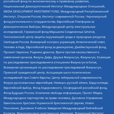
российский фонд по экономическому и правовому развитию,
Национальный Демократический Институт Международных Отношений,
MEDIA DEVELOPMENT INVESTMENT FUND, Международный Республиканский
Институт, Открытая Россия, Институт современной России, Черноморский
фонд регионального сотрудничества, Европейская Платформа за
Демократические Выборы, Международный центр электоральных
исследований, Германский фонд Маршалла Соединенных Штатов,
Тихоокеанский центр защиты окружающей среды и природных ресурсов,
Свободная Россия, Всемирный конгресс украинцев, Атлантический совет,
Человек в беде, Европейский фонд за демократию, Джеймстаунский фонд,
Прожект Хармони, Родники дракона, Врачи против насильственного
извлечения органов, Фалунь Дафа, Друзья Фалуньгун, Фалуньгун, Коалиция
по расследованию преследования в отношении Фалуньгун в Китае,
Всемирная организация по расследованию преследований Фалуньгун,
Пражский гражданский центр, Ассоциация школ политических
исследований при Совете Европы, Центр либеральной современности,
Форум русскоязычных европейцев, Немецко-русский обмен, Бард колледж,
Европейский выбор, Фонд Ходорковского, Оксфордский российский фонд,
Фонд Будущее России, Компания свободы информации, Проект Медиа,
Международное партнерство за права человека, Духовное Управление
Евангельских Христиан Украинской Христианской Церкви, Новое
Поколение, Духовное Учебное Заведение Международный Библейский
Колледж, Международное христианское движение, Всемирный Институт