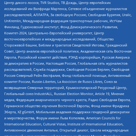
Центр дикого лосося, TVR Studios, ТВ Дождь, Центр европейских
исследований им Вилфрида Мартенса, Сетевое объединение журналистов
расследователей, АЛЛАТРА, За свободную Россию, Свободная Бурятия, Uralic,
UnKremlin, Международная федерация транспортных рабочих, ИстЧам
Финланд, Гудзоновский институт, Фонд Демократического Развития,
Комитет-2024, Центрально-Европейский университет, Центр
восточноевропейских и международных исследований, Общество
Сторожевой башни, Библии и трактатов Свидетелей Иеговы, Гражданский
Совет, Центр анализа европейской политики, Академическая сеть Восточная
Европа, Российский комитет действия, РЭНД корпорейшн, Русская Америка
за демократию в России, Настоящая Россия, Глобальная сеть журналистов-
расследователей, Служба поддержки, Свободная Россия Берлин, Свободная
Россия Северный Рейн-Вестфалия, Фонд глобальной помощи, Антивоенный
комитет России, Russie-Libertes, La Asocicion de Rusos Libres, Союз за
возвращение Северных территорий, Крымскотатарский Ресурсный Центр,
Глобальный союз IndustriALL, Russian Election Monitor, Article 19, Мнение
медиа, Федерация анархического черного креста, Радио Свободная Европа,
Германское общество изучения Восточной Европы, Фонд имени Фридриха
Эберта, XZ gGmbH, Мобильная академия поддержки гендерной демократии
и миротворчества, Форум имени Льва Копелева, American Councils for
International Education, Cultural Vistas, Institute of International Education,
Антивоенное движение Антальи, Открытый диалог, Школа международных