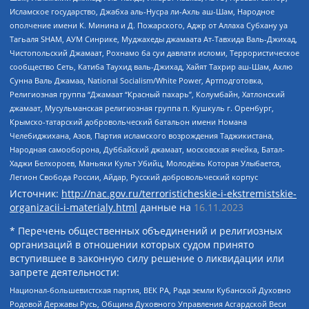
Исламское государство, Джабха аль-Нусра ли-Ахль аш-Шам, Народное
ополчение имени К. Минина и Д. Пожарского, Аджр от Аллаха Субхану уа
Тагьаля SHAM, АУМ Синрике, Муджахеды джамаата Ат-Тавхида Валь-Джихад,
Чистопольский Джамаат, Рохнамо ба суи давлати исломи, Террористическое
сообщество Сеть, Катиба Таухид валь-Джихад, Хайят Тахрир аш-Шам, Ахлю
Сунна Валь Джамаа, National Socialism/White Power, Артподготовка,
Религиозная группа “Джамаат “Красный пахарь”, Колумбайн, Хатлонский
джамаат, Мусульманская религиозная группа п. Кушкуль г. Оренбург,
Крымско-татарский добровольческий батальон имени Номана
Челебиджихана, Азов, Партия исламского возрождения Таджикистана,
Народная самооборона, Дуббайский джамаат, московская ячейка, Батал-
Хаджи Белхороев, Маньяки Культ Убийц, Молодёжь Которая Улыбается,
Легион Свобода России, Айдар, Русский добровольческий корпус
Источник:
http://nac.gov.ru/terroristicheskie-i-ekstremistskie-
organizacii-i-materialy.html
данные на
16.11.2023
* Перечень общественных объединений и религиозных
организаций в отношении которых судом принято
вступившее в законную силу решение о ликвидации или
запрете деятельности:
Национал-большевистская партия, ВЕК РА, Рада земли Кубанской Духовно
Родовой Державы Русь, Община Духовного Управления Асгардской Веси