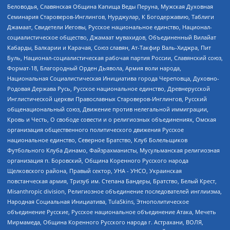
Беловодья, Славянская Община Капища Веды Перуна, Мужская Духовная
Семинария Староверов-Инглингов, Нурджулар, К Богодержавию, Таблиги
Джамаат, Свидетели Иеговы, Русское национальное единство, Национал-
социалистическое общество, Джамаат мувахидов, Объединенный Вилайат
Кабарды, Балкарии и Карачая, Союз славян, Ат-Такфир Валь-Хиджра, Пит
Буль, Национал-социалистическая рабочая партия России, Славянский союз,
Формат-18, Благородный Орден Дьявола, Армия воли народа,
Национальная Социалистическая Инициатива города Череповца, Духовно-
Родовая Держава Русь, Русское национальное единство, Древнерусской
Инглистической церкви Православных Староверов-Инглингов, Русский
общенациональный союз, Движение против нелегальной иммиграции,
Кровь и Честь, О свободе совести и о религиозных объединениях, Омская
организация общественного политического движения Русское
национальное единство, Северное Братство, Клуб Болельщиков
Футбольного Клуба Динамо, Файзрахманисты, Мусульманская религиозная
организация п. Боровский, Община Коренного Русского народа
Щелковского района, Правый сектор, УНА - УНСО, Украинская
повстанческая армия, Тризуб им. Степана Бандеры, Братство, Белый Крест,
Misanthropic division, Религиозное объединение последователей инглиизма,
Народная Социальная Инициатива, TulaSkins, Этнополитическое
объединение Русские, Русское национальное объединение Атака, Мечеть
Мирмамеда, Община Коренного Русского народа г. Астрахани, ВОЛЯ,