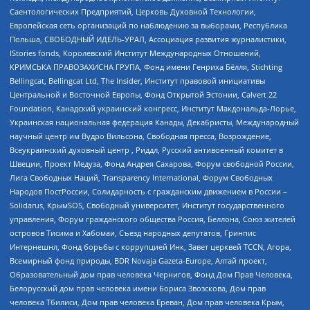
Саентологических Предприятий, Церковь Духовной Технологии,
Европейская сеть организаций по наблюдению за выборами, Республика
Польша, СВОБОДНЫЙ ИДЕЛЬ-УРАЛ, Ассоциация развития журналистики,
IStories fonds, Королевский Институт Международных Отношений,
КРИМСЬКА ПРАВОЗАХИСНА ГРУПА, Фонд имени Генриха Бёлля, Stichting
Bellingcat, Bellingcat Ltd, The Insider, Институт правовой инициативы
Центральной и Восточной Европы, Фонд Открытой Эстонии, Calvert 22
Foundation, Канадский украинский конгресс, Институт Макдональда-Лорье,
Украинская национальная федерация Канады, Декабристы, Международный
научный центр им Вудро Вильсона, Свободная пресса, Возрождение,
Всеукраинский духовный центр , Риддл, Русский антивоенный комитет в
Швеции, Проект Медуза, Фонд Андрея Сахарова, Форум свободной России,
Лига Свободных Наций, Transparеncy International, Форум Свободных
Народов ПостРоссии, Солидарность с гражданским движением в России –
Solidarus, КрымSOS, Свободный университет, Институт государственного
управления, Форум гражданского общества Россия, Беллона, Союз жителей
островов Тисима и Хабомаи, Съезд народных депутатов, Гринпис
Интернешнл, Фонд борьбы с коррупцией Инк, Завет церквей TCCN, Агора,
Всемирный фонд природы, BDR Novaja Gazeta-Europe, Алтай проект,
Образовательный дом прав человека Чернигов, Фонд Дом Прав Человека,
Белорусский дом прав человека имени Бориса Звозскова, Дом прав
человека Тбилиси, Дом прав человека Ереван, Дом прав человека Крым,