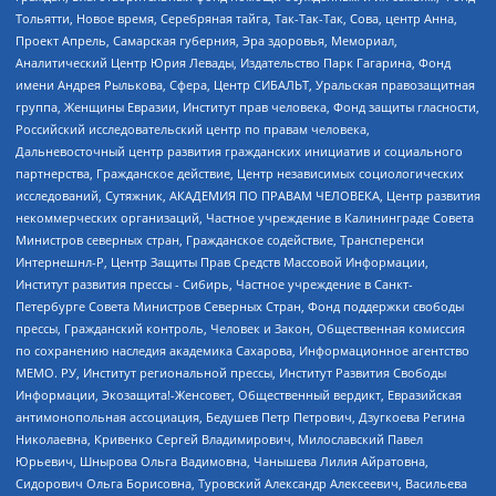
Тольятти, Новое время, Серебряная тайга, Так-Так-Так, Сова, центр Анна,
Проект Апрель, Самарская губерния, Эра здоровья, Мемориал,
Аналитический Центр Юрия Левады, Издательство Парк Гагарина, Фонд
имени Андрея Рылькова, Сфера, Центр СИБАЛЬТ, Уральская правозащитная
группа, Женщины Евразии, Институт прав человека, Фонд защиты гласности,
Российский исследовательский центр по правам человека,
Дальневосточный центр развития гражданских инициатив и социального
партнерства, Гражданское действие, Центр независимых социологических
исследований, Сутяжник, АКАДЕМИЯ ПО ПРАВАМ ЧЕЛОВЕКА, Центр развития
некоммерческих организаций, Частное учреждение в Калининграде Совета
Министров северных стран, Гражданское содействие, Трансперенси
Интернешнл-Р, Центр Защиты Прав Средств Массовой Информации,
Институт развития прессы - Сибирь, Частное учреждение в Санкт-
Петербурге Совета Министров Северных Стран, Фонд поддержки свободы
прессы, Гражданский контроль, Человек и Закон, Общественная комиссия
по сохранению наследия академика Сахарова, Информационное агентство
МЕМО. РУ, Институт региональной прессы, Институт Развития Свободы
Информации, Экозащита!-Женсовет, Общественный вердикт, Евразийская
антимонопольная ассоциация, Бедушев Петр Петрович, Дзугкоева Регина
Николаевна, Кривенко Сергей Владимирович, Милославский Павел
Юрьевич, Шнырова Ольга Вадимовна, Чанышева Лилия Айратовна,
Сидорович Ольга Борисовна, Туровский Александр Алексеевич, Васильева