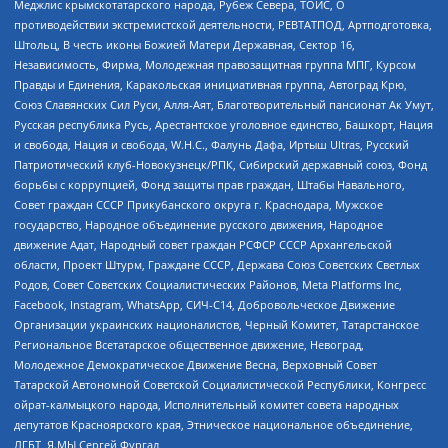
Меджлис крымскотатарского народа, Рубеж Севера, ТОЙС, О
противодействии экстремистской деятельности, РЕВТАТПОД, Артподготовка,
Штольц, В честь иконы Божией Матери Державная, Сектор 16,
Независимость, Фирма, Молодежная правозащитная группа МПГ, Курсом
Правды и Единения, Каракольская инициативная группа, Автоград Крю,
Союз Славянских Сил Руси, Алля-Аят, Благотворительный пансионат Ак Умут,
Русская республика Русь, Арестантское уголовное единство, Башкорт, Нация
и свобода, Нация и свобода, W.H.С., Фалунь Дафа, Иртыш Ultras, Русский
Патриотический клуб-Новокузнецк/РПК, Сибирский державный союз, Фонд
борьбы с коррупцией, Фонд защиты прав граждан, Штабы Навального,
Совет граждан СССР Прикубанского округа г. Краснодара, Мужское
государство, Народное объединение русского движения, Народное
движение Адат, Народный совет граждан РСФСР СССР Архангельской
области, Проект Штурм, Граждане СССР, Держава Союз Советских Светлых
Родов, Совет Советских Социалистических Районов, Meta Platforms Inc,
Facebook, Instagram, WhatsApp, СИЧ-С14, Добровольческое Движение
Организации украинских националистов, Черный Комитет, Татарстанское
Региональное Всетатарское общественное движение, Невоград,
Молодежное Демократическое Движение Весна, Верховный Совет
Татарской Автономной Советской Социалистической Республики, Конгресс
ойрат-калмыцкого народа, Исполнительный комитет совета народных
депутатов Красноярского края, Этническое национальное объединение,
ЛГБТ, Я.МЫ Сергей Фургал