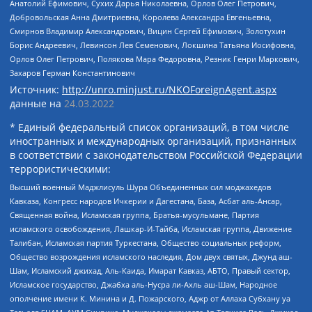
Анатолий Ефимович, Сухих Дарья Николаевна, Орлов Олег Петрович,
Добровольская Анна Дмитриевна, Королева Александра Евгеньевна,
Смирнов Владимир Александрович, Вицин Сергей Ефимович, Золотухин
Борис Андреевич, Левинсон Лев Семенович, Локшина Татьяна Иосифовна,
Орлов Олег Петрович, Полякова Мара Федоровна, Резник Генри Маркович,
Захаров Герман Константинович
Источник:
http://unro.minjust.ru/NKOForeignAgent.aspx
данные на
24.03.2022
* Единый федеральный список организаций, в том числе
иностранных и международных организаций, признанных
в соответствии с законодательством Российской Федерации
террористическими:
Высший военный Маджлисуль Шура Объединенных сил моджахедов
Кавказа, Конгресс народов Ичкерии и Дагестана, База, Асбат аль-Ансар,
Священная война, Исламская группа, Братья-мусульмане, Партия
исламского освобождения, Лашкар-И-Тайба, Исламская группа, Движение
Талибан, Исламская партия Туркестана, Общество социальных реформ,
Общество возрождения исламского наследия, Дом двух святых, Джунд аш-
Шам, Исламский джихад, Аль-Каида, Имарат Кавказ, АБТО, Правый сектор,
Исламское государство, Джабха аль-Нусра ли-Ахль аш-Шам, Народное
ополчение имени К. Минина и Д. Пожарского, Аджр от Аллаха Субхану уа