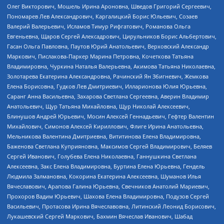
Олег Викторович, Мошель Ирина Ароновна, Шведов Григорий Сергеевич,
Пономарев Лев Александрович, Каргалицкий Борис Юльевич, Созаев
Валерий Валерьевич, Исламов Тимур Рифгатович, Романова Ольга
Евгеньевна, Щаров Сергей Алексадрович, Цирульников Борис Альбертович,
Гасан Ольга Павловна, Паутов Юрий Анатольевич, Верховский Александр
Маркович, Пислакова-Паркер Марина Петровна, Кочеткова Татьяна
Владимировна, Чуркина Наталья Валерьевна, Акимова Татьяна Николаевна,
Золотарева Екатерина Александровна, Рачинский Ян Збигневич, Жемкова
Елена Борисовна, Гудков Лев Дмитриевич, Илларионова Юлия Юрьевна,
Саранг Анна Васильевна, Захарова Светлана Сергеевна, Аверин Владимир
Анатольевич, Щур Татьяна Михайловна, Щур Николай Алексеевич,
Блинушов Андрей Юрьевич, Мосин Алексей Геннадьевич, Гефтер Валентин
Михайлович, Симонов Алексей Кириллович, Флиге Ирина Анатольевна,
Мельникова Валентина Дмитриевна, Вититинова Елена Владимировна,
Баженова Светлана Куприяновна, Максимов Сергей Владимирович, Беляев
Сергей Иванович, Голубева Елена Николаевна, Ганнушкина Светлана
Алексеевна, Закс Елена Владимировна, Буртина Елена Юрьевна, Гендель
Людмила Залмановна, Кокорина Екатерина Алексеевна, Шуманов Илья
Вячеславович, Арапова Галина Юрьевна, Свечников Анатолий Мариевич,
Прохоров Вадим Юрьевич, Шахова Елена Владимировна, Подузов Сергей
Васильевич, Протасова Ирина Вячеславовна, Литинский Леонид Борисович,
Лукашевский Сергей Маркович, Бахмин Вячеслав Иванович, Шабад