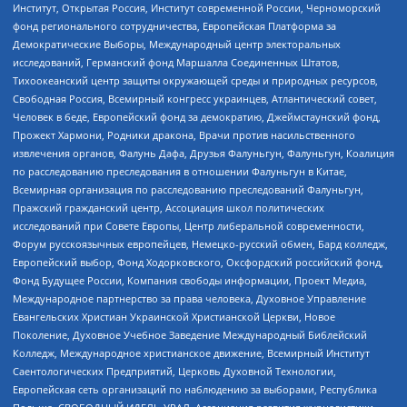
Институт, Открытая Россия, Институт современной России, Черноморский
фонд регионального сотрудничества, Европейская Платформа за
Демократические Выборы, Международный центр электоральных
исследований, Германский фонд Маршалла Соединенных Штатов,
Тихоокеанский центр защиты окружающей среды и природных ресурсов,
Свободная Россия, Всемирный конгресс украинцев, Атлантический совет,
Человек в беде, Европейский фонд за демократию, Джеймстаунский фонд,
Прожект Хармони, Родники дракона, Врачи против насильственного
извлечения органов, Фалунь Дафа, Друзья Фалуньгун, Фалуньгун, Коалиция
по расследованию преследования в отношении Фалуньгун в Китае,
Всемирная организация по расследованию преследований Фалуньгун,
Пражский гражданский центр, Ассоциация школ политических
исследований при Совете Европы, Центр либеральной современности,
Форум русскоязычных европейцев, Немецко-русский обмен, Бард колледж,
Европейский выбор, Фонд Ходорковского, Оксфордский российский фонд,
Фонд Будущее России, Компания свободы информации, Проект Медиа,
Международное партнерство за права человека, Духовное Управление
Евангельских Христиан Украинской Христианской Церкви, Новое
Поколение, Духовное Учебное Заведение Международный Библейский
Колледж, Международное христианское движение, Всемирный Институт
Саентологических Предприятий, Церковь Духовной Технологии,
Европейская сеть организаций по наблюдению за выборами, Республика