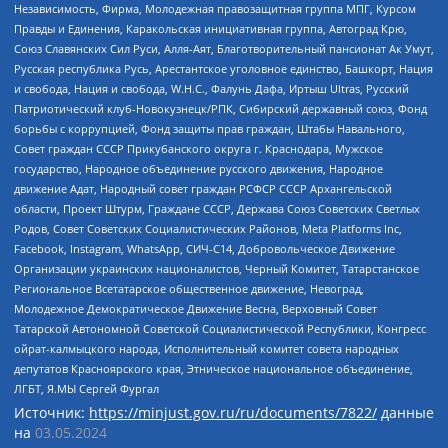
Независимость, Фирма, Молодежная правозащитная группа МПГ, Курсом
Правды и Единения, Каракольская инициативная группа, Автоград Крю,
Союз Славянских Сил Руси, Алля-Аят, Благотворительный пансионат Ак Умут,
Русская республика Русь, Арестантское уголовное единство, Башкорт, Нация
и свобода, Нация и свобода, W.H.С., Фалунь Дафа, Иртыш Ultras, Русский
Патриотический клуб-Новокузнецк/РПК, Сибирский державный союз, Фонд
борьбы с коррупцией, Фонд защиты прав граждан, Штабы Навального,
Совет граждан СССР Прикубанского округа г. Краснодара, Мужское
государство, Народное объединение русского движения, Народное
движение Адат, Народный совет граждан РСФСР СССР Архангельской
области, Проект Штурм, Граждане СССР, Держава Союз Советских Светлых
Родов, Совет Советских Социалистических Районов, Meta Platforms Inc,
Facebook, Instagram, WhatsApp, СИЧ-С14, Добровольческое Движение
Организации украинских националистов, Черный Комитет, Татарстанское
Региональное Всетатарское общественное движение, Невоград,
Молодежное Демократическое Движение Весна, Верховный Совет
Татарской Автономной Советской Социалистической Республики, Конгресс
ойрат-калмыцкого народа, Исполнительный комитет совета народных
депутатов Красноярского края, Этническое национальное объединение,
ЛГБТ, Я.МЫ Сергей Фургал
Источник:
https://minjust.gov.ru/ru/documents/7822/
данные
на
03.05.2024