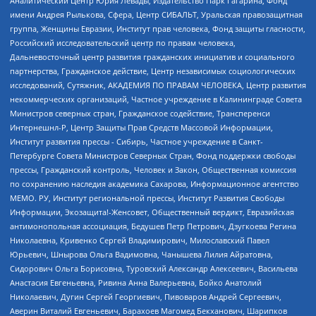
Аналитический Центр Юрия Левады, Издательство Парк Гагарина, Фонд
имени Андрея Рылькова, Сфера, Центр СИБАЛЬТ, Уральская правозащитная
группа, Женщины Евразии, Институт прав человека, Фонд защиты гласности,
Российский исследовательский центр по правам человека,
Дальневосточный центр развития гражданских инициатив и социального
партнерства, Гражданское действие, Центр независимых социологических
исследований, Сутяжник, АКАДЕМИЯ ПО ПРАВАМ ЧЕЛОВЕКА, Центр развития
некоммерческих организаций, Частное учреждение в Калининграде Совета
Министров северных стран, Гражданское содействие, Трансперенси
Интернешнл-Р, Центр Защиты Прав Средств Массовой Информации,
Институт развития прессы - Сибирь, Частное учреждение в Санкт-
Петербурге Совета Министров Северных Стран, Фонд поддержки свободы
прессы, Гражданский контроль, Человек и Закон, Общественная комиссия
по сохранению наследия академика Сахарова, Информационное агентство
МЕМО. РУ, Институт региональной прессы, Институт Развития Свободы
Информации, Экозащита!-Женсовет, Общественный вердикт, Евразийская
антимонопольная ассоциация, Бедушев Петр Петрович, Дзугкоева Регина
Николаевна, Кривенко Сергей Владимирович, Милославский Павел
Юрьевич, Шнырова Ольга Вадимовна, Чанышева Лилия Айратовна,
Сидорович Ольга Борисовна, Туровский Александр Алексеевич, Васильева
Анастасия Евгеньевна, Ривина Анна Валерьевна, Бойко Анатолий
Николаевич, Дугин Сергей Георгиевич, Пивоваров Андрей Сергеевич,
Аверин Виталий Евгеньевич, Барахоев Магомед Бекханович, Шарипков