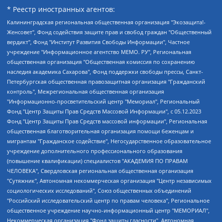
* Реестр иностранных агентов:
Калининградская региональная общественная организация "Экозащита!-Женсовет", Фонд содействия защите прав и свобод граждан "Общественный вердикт", Фонд "Институт Развития Свободы Информации", Частное учреждение "Информационное агентство МЕМО. РУ", Региональная общественная организация "Общественная комиссия по сохранению наследия академика Сахарова", Фонд поддержки свободы прессы, Санкт-Петербургская общественная правозащитная организация "Гражданский контроль", Межрегиональная общественная организация "Информационно-просветительский центр "Мемориал", Региональный Фонд "Центр Защиты Прав Средств Массовой Информации", с 05.12.2023 Фонд "Центр Защиты Прав Средств массовой информации", Региональная общественная благотворительная организация помощи беженцам и мигрантам "Гражданское содействие", Негосударственное образовательное учреждение дополнительного профессионального образования (повышение квалификации) специалистов "АКАДЕМИЯ ПО ПРАВАМ ЧЕЛОВЕКА", Свердловская региональная общественная организация "Сутяжник", Автономная некоммерческая организация "Центр независимых социологических исследований", Союз общественных объединений "Российский исследовательский центр по правам человека", Региональное общественное учреждение научно-информационный центр "МЕМОРИАЛ", Некоммерческая организация "Фонд защиты гласности", Автономная некоммерческая организация "Институт прав человека", Городская общественная организация "Екатеринбургское общество "МЕМОРИАЛ", Городская общественная организация "Рязанское историко-просветительское и правозащитное общество "Мемориал" (Рязанский Мемориал), Челябинский региональный орган общественной самодеятельности – женское общественное объединение "Женщины Евразии", Челябинский региональный орган общественной самодеятельности "Уральская правозащитная группа", Фонд содействия защите здоровья и социальной справедливости имени Андрея Рылькова, Автономная Некоммерческая Организация "Аналитический Центр Юрия Левады", Автономная некоммерческая организация социальной поддержки населения "Проект Апрель", Региональная общественная организация помощи женщинам и детям, находящимся в кризисной ситуации "Информационно-методический центр "Анна", Фонд содействия развитию массовых коммуникаций и правовому просвещению "Так-так-Так", Фонд содействия устойчивому развитию "Серебряная тайга", Свердловский региональный общественный фонд социальных проектов "Новое время", "Idel.Реалии", Кавказ.Реалии, Крым.Реалии, Телеканал Настоящее Время, Татаро-башкирская служба Радио Свобода (Azatliq Radiosi), Радио Свободная Европа/Радио Свобода (PCE/PC), "Сибирь.Реалии", "Фактограф", Благотворительный фонд помощи осужденным и их семьям, Автономная некоммерческая организация "Институт глобализации и социальных движений", Фонд "В защиту прав заключенных", Частное учреждение "Центр поддержки и содействия развитию средств массовой информации", Пензенский региональный общественный благотворительный фонд "Гражданский союз", "Север.Реалии", Некоммерческая организация Фонд "Правовая инициатива", Общество с ограниченной ответственностью "Радио Свободная Европа/Радио Свобода", Чешское информационное агентство "MEDIUM-ORIENT", Красноярская региональная общественная организация "Мы против СПИДа", Камалягин Денис Николаевич, Маркелов Сергей Евгеньевич, Пономарев Лев Александрович, Савицкая Людмила Алексеевна, Автономная некоммерческая организация "Центр по работе с проблемой насилия "НАСИЛИЮ.НЕТ", Межрегиональный профессиональный союз работников здравоохранения "Альянс врачей", Юридическое лицо, зарегистрированное в Латвийской Республике, SIA "Medusa Project" (регистрационный номер 40103797863, дата регистрации 10.06.2014), Некоммерческая организация "Фонд по борьбе с коррупцией", Автономная некоммерческая организация "Институт права и публичной политики", Баданин Роман Сергеевич, Гликин Максим Александрович, Железнова Мария Михайловна, Лукьянова Юлия Сергеевна, Маетная Елизавета Витальевна, Маняхин Петр Борисович, Чуракова Ольга Владимировна, Ярош Юлия Петровна, Юридическое лицо "The Insider SIA", зарегистрированное в Риге, Латвийская Республика (дата регистрации 26.06.2015), являющееся администратором доменного имени интернет-издания "The Insider SIA", https://theins.ru, Постернак Алексей Евгеньевич, Рубин Михаил Аркадьевич, Анин Роман Александрович, Юридическое лицо Istories fonds, зарегистрированное в Латвийской Республике (регистрационный номер 50008295751, дата регистрации 24.02.2020), Великовский Дмитрий Александрович, Долинина Ирина Николаевна, Мароховская Алеся Алексеевна, Шлейнов Роман Юрьевич, Шмагун Олеся Валентиновна, Общество с ограниченной ответственностью "Альтаир 2021", Общество с ограниченной ответственностью "Вега 2021", Общество с ограниченной ответственностью "Главный редактор 2021", Общество с ограниченной ответственностью "Ромашки монолит", Важенков Артем Валерьевич, Ивановская областная общественная организация "Центр гендерных исследований", Гурман Юрий Альбертович, Медиапроект "ОВД-Инфо", Егоров Владимир Владимирович, Жилинский Владимир Александрович, Общество с ограниченной ответственностью "ЗП", Иванова София Юрьевна, Карезина Инна Павловна, Кильтау Екатерина Викторовна, Петров Алексей Викторович, Пискунов Сергей Евгеньевич, Смирнов Сергей Сергеевич, Тихонов Михаил Сергеевич, Общество с ограниченной ответственностью "ЖУРНАЛИСТ-ИНОСТРАННЫЙ АГЕНТ", Арапова Галина Юрьевна, Вольтская Татьяна Анатольевна, Американская компания "Mason G.E.S. Anonymous Foundation" (США), являющаяся владельцем интернет-издания https://mnews.world/, Компания "Stichting Bellingcat", зарегистрированная в Нидерландах (дата регистрации 11.07.2018), Захаров Андрей Вячеславович, Клепиковская Екатерина Дмитриевна, Общество с ограниченной ответственностью "МЕМО", Перл Роман Александрович, Симонов Евгений Алексеевич, Соловьева Елена Анатольевна, Сотников Даниил Владимирович, Сурначева Елизавета Дмитриевна, Автономная некоммерческая организация по защите прав человека и информированию населения "Якутия – Наше Мнение", Общество с ограниченной ответственностью "Москоу диджитал медиа", с 26.01.2023 Общество с ограниченной ответственностью "Чайка Белые сады", Ветошкина Валерия Валерьевна, Заговора Максим Александрович, Межрегиональное общественное движение "Российская ЛГБТ - сеть", Оленичев Максим Владимирович, Павлов Иван Юрьевич, Скворцова Елена Сергеевна, Общество с ограниченной ответственностью "Как бы инагент", Кочетков Игорь Викторович, Общество с ограниченной ответственностью "Честные выборы", Еланчик Олег Александрович, Общество с ограниченной ответственностью "Нобелевский призыв", Гималова Регина Эмилевна, Григорьев Андрей Валерьевич, Григорьева Алина Александровна, Ассоциация по содействию защите прав призывников, альтернативнослужащих и военнослужащих "Правозащитная группа "Гражданин.Армия.Право", Хисамова Регина Фаритовна, Автономная некоммерческая организация по реализации социально-правовых программ "Лилит", Дальневосточное общественное движение "Маяк", Санкт-Петербургская ЛГБТ-инициативная группа "Выход", Инициативная группа ЛГБТ+ "Реверс", Алексеев Андрей Викторович, Бекбулатова Таисия Львовна, Беляев Иван Михайлович, Владыкина Елена Сергеевна, Гельман Марат Александрович, Никульшина Вероника Юрьевна, Толоконникова Надежда Андреевна, Шендерович Виктор Анатольевич, Общество с ограниченной ответственностью "Данное сообщение", Общество с ограниченной ответственностью Издательский дом "Новая глава", Айнбиндер Александра Александровна, Московский комьюнити-центр для ЛГБТ+инициатив, Благотворительный фонд развития филантропии, Deutsche Welle (Германия, Kurt-Schumacher-Strasse 3, 53113 Bonn), Борзунова Мария Михайловна, Воробьев Виктор Викторович, Голубева Анна Львовна, Константинова Алла Михайловна, Малкова Ирина Владимировна, Мурадов Мурад Абдулгалимович, Осетинская Елизавета Николаевна, Понасенков Евгений Николаевич, Ганапольский Матвей Юрьевич, Киселев Евгений Алексеевич, Борухович Ирина Григорьевна, Дремин Иван Тимофеевич, Дубровский Дмитрий Викторович, Красноярская региональная общественная организация поддержки и развития альтернативных образовательных технологий и межкультурных коммуникаций "ИНТЕРРА", Маяковская Екатерина Алексеевна, Фейгин Марк Захарович, Филимонов Андрей Викторович, Дзугкоева Регина Николаевна, Доброхотов Роман Александрович, Дудь Юрий Александрович, Елкин Сергей Владимирович, Кругликов Кирилл Игоревич, Сабунаева Мария Леонидовна, Семенов Алексей Владимирович, Шаинян Карен Багратович, Шульман Екатерина Михайловна, Асафьев Артур Валерьевич, Вахштайн Виктор Семенович, Венедиктов Алексей Алексеевич, Лушникова Екатерина Евгеньевна, Волков Леонид Михайлович, Невзоров Александр Глебович, Пархоменко Сергей Борисович, Сироткин Ярослав Николаевич, Кара-Мурза Владимир Владимирович, Баранова Наталья Владимировна, Гозман Леонид Яковлевич, Кагарлицкий Борис Юльевич, Климарев Михаил Валерьевич, Милов Владимир Станиславович, Автономная некоммерческая организация Краснодарский центр современного искусства "Типография", Моргенштерн Алишер Тагирович, Соболь Любовь Эдуардовна, Общество с ограниченной ответственностью "ЛИЗА НОРМ", Каспаров Гарри Кимович, Ходорковский Михаил Борисович, Общество с ограниченной ответственностью "Апрельские тезисы", Данилович Ирина Брониславовна, Кашин Олег Владимирович, Петров Николай Владимирович, Пивоваров Алексей Владимирович, Соколов Михаил Владимирович, Цветкова Юлия Владимировна, Чичваркин Евгений Александрович, Комитет против пыток/Команда против пыток, Общество с ограниченной ответственностью "Первый научный", Общество с ограниченной ответственностью "Вертолет и ко", Белоцерковская Вероника Борисовна, Кац Максим Евгеньевич, Лазарева Татьяна Юрьевна, Шаведдинов Руслан Табризович, Яшин Илья Валерьевич, Общество с ограниченной ответственностью "Иноагент ААВ", Алешковский Дмитрий Петрович, Альбац Евгения Марковна, Быков Дмитрий Львович, Галямина Юлия Евгеньевна, Лойко Сергей Леонидович, Мартынов Кирилл Константинович, Медведев Сергей Александрович, Крашенинников Федор Геннадиевич, Гордеева Катерина Вл