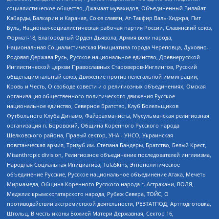
социалистическое общество, Джамаат мувахидов, Объединенный Вилайат
Кабарды, Балкарии и Карачая, Союз славян, Ат-Такфир Валь-Хиджра, Пит
Буль, Национал-социалистическая рабочая партия России, Славянский союз,
Формат-18, Благородный Орден Дьявола, Армия воли народа,
Национальная Социалистическая Инициатива города Череповца, Духовно-
Родовая Держава Русь, Русское национальное единство, Древнерусской
Инглистической церкви Православных Староверов-Инглингов, Русский
общенациональный союз, Движение против нелегальной иммиграции,
Кровь и Честь, О свободе совести и о религиозных объединениях, Омская
организация общественного политического движения Русское
национальное единство, Северное Братство, Клуб Болельщиков
Футбольного Клуба Динамо, Файзрахманисты, Мусульманская религиозная
организация п. Боровский, Община Коренного Русского народа
Щелковского района, Правый сектор, УНА - УНСО, Украинская
повстанческая армия, Тризуб им. Степана Бандеры, Братство, Белый Крест,
Misanthropic division, Религиозное объединение последователей инглиизма,
Народная Социальная Инициатива, TulaSkins, Этнополитическое
объединение Русские, Русское национальное объединение Атака, Мечеть
Мирмамеда, Община Коренного Русского народа г. Астрахани, ВОЛЯ,
Меджлис крымскотатарского народа, Рубеж Севера, ТОЙС, О
противодействии экстремистской деятельности, РЕВТАТПОД, Артподготовка,
Штольц, В честь иконы Божией Матери Державная, Сектор 16,