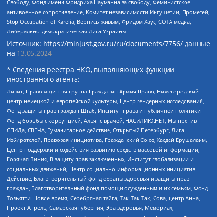
Свободу, Фонд имени Фридриха Науманна за свободу, Феминистское
антивоенное сопротивление, Комитет независимости Ингушетии, Прометей,
Stop Occupation of Karelia, Вернись живым, Фридом Хаус, СОТА медиа,
Либерально-демократическая Лига Украины
Источник:
https://minjust.gov.ru/ru/documents/7756/
данные
на
13.05.2024
* Сведения реестра НКО, выполняющих функции
иностранного агента:
Лилит, Правозащитная группа Гражданин.Армия.Право, Нижегородский
центр немецкой и европейской культуры, Центр гендерных исследований,
Фонд защиты прав граждан Штаб, Институт права и публичной политики,
Фонд борьбы с коррупцией, Альянс врачей, НАСИЛИЮ.НЕТ, Мы против
СПИДа, СВЕЧА, Гуманитарное действие, Открытый Петербург, Лига
Избирателей, Правовая инициатива, Гражданский Союз, Хасдей Ерушалаим,
Центр поддержки и содействия развитию средств массовой информации,
Горячая Линия, В защиту прав заключенных, Институт глобализации и
социальных движений, Центр социально-информационных инициатив
Действие, Благотворительный фонд охраны здоровья и защиты прав
граждан, Благотворительный фонд помощи осужденным и их семьям, Фонд
Тольятти, Новое время, Серебряная тайга, Так-Так-Так, Сова, центр Анна,
Проект Апрель, Самарская губерния, Эра здоровья, Мемориал,