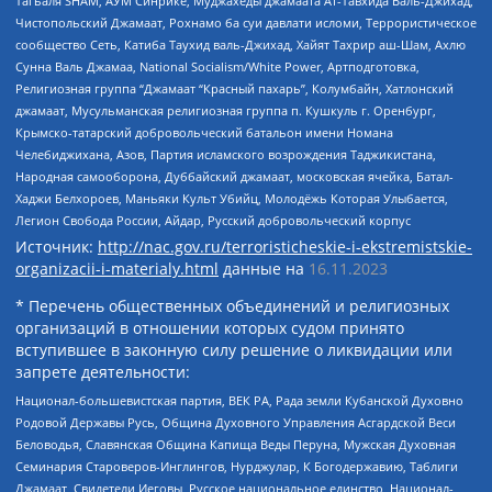
Тагьаля SHAM, АУМ Синрике, Муджахеды джамаата Ат-Тавхида Валь-Джихад,
Чистопольский Джамаат, Рохнамо ба суи давлати исломи, Террористическое
сообщество Сеть, Катиба Таухид валь-Джихад, Хайят Тахрир аш-Шам, Ахлю
Сунна Валь Джамаа, National Socialism/White Power, Артподготовка,
Религиозная группа “Джамаат “Красный пахарь”, Колумбайн, Хатлонский
джамаат, Мусульманская религиозная группа п. Кушкуль г. Оренбург,
Крымско-татарский добровольческий батальон имени Номана
Челебиджихана, Азов, Партия исламского возрождения Таджикистана,
Народная самооборона, Дуббайский джамаат, московская ячейка, Батал-
Хаджи Белхороев, Маньяки Культ Убийц, Молодёжь Которая Улыбается,
Легион Свобода России, Айдар, Русский добровольческий корпус
Источник:
http://nac.gov.ru/terroristicheskie-i-ekstremistskie-
organizacii-i-materialy.html
данные на
16.11.2023
* Перечень общественных объединений и религиозных
организаций в отношении которых судом принято
вступившее в законную силу решение о ликвидации или
запрете деятельности:
Национал-большевистская партия, ВЕК РА, Рада земли Кубанской Духовно
Родовой Державы Русь, Община Духовного Управления Асгардской Веси
Беловодья, Славянская Община Капища Веды Перуна, Мужская Духовная
Семинария Староверов-Инглингов, Нурджулар, К Богодержавию, Таблиги
Джамаат, Свидетели Иеговы, Русское национальное единство, Национал-