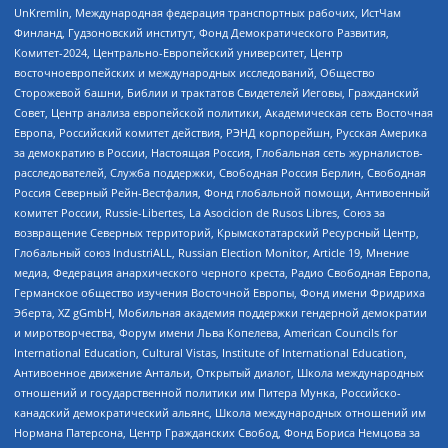
UnKremlin, Международная федерация транспортных рабочих, ИстЧам
Финланд, Гудзоновский институт, Фонд Демократического Развития,
Комитет-2024, Центрально-Европейский университет, Центр
восточноевропейских и международных исследований, Общество
Сторожевой башни, Библии и трактатов Свидетелей Иеговы, Гражданский
Совет, Центр анализа европейской политики, Академическая сеть Восточная
Европа, Российский комитет действия, РЭНД корпорейшн, Русская Америка
за демократию в России, Настоящая Россия, Глобальная сеть журналистов-
расследователей, Служба поддержки, Свободная Россия Берлин, Свободная
Россия Северный Рейн-Вестфалия, Фонд глобальной помощи, Антивоенный
комитет России, Russie-Libertes, La Asocicion de Rusos Libres, Союз за
возвращение Северных территорий, Крымскотатарский Ресурсный Центр,
Глобальный союз IndustriALL, Russian Election Monitor, Article 19, Мнение
медиа, Федерация анархического черного креста, Радио Свободная Европа,
Германское общество изучения Восточной Европы, Фонд имени Фридриха
Эберта, XZ gGmbH, Мобильная академия поддержки гендерной демократии
и миротворчества, Форум имени Льва Копелева, American Councils for
International Education, Cultural Vistas, Institute of International Education,
Антивоенное движение Антальи, Открытый диалог, Школа международных
отношений и государственной политики им Питера Мунка, Российско-
канадский демократический альянс, Школа международных отношений им
Нормана Патерсона, Центр Гражданских Свобод, Фонд Бориса Немцова за