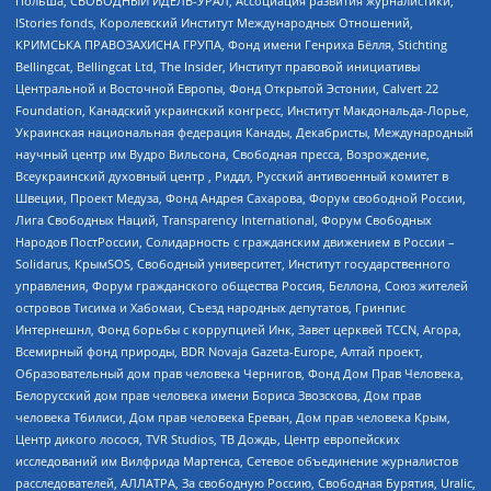
Польша, СВОБОДНЫЙ ИДЕЛЬ-УРАЛ, Ассоциация развития журналистики,
IStories fonds, Королевский Институт Международных Отношений,
КРИМСЬКА ПРАВОЗАХИСНА ГРУПА, Фонд имени Генриха Бёлля, Stichting
Bellingcat, Bellingcat Ltd, The Insider, Институт правовой инициативы
Центральной и Восточной Европы, Фонд Открытой Эстонии, Calvert 22
Foundation, Канадский украинский конгресс, Институт Макдональда-Лорье,
Украинская национальная федерация Канады, Декабристы, Международный
научный центр им Вудро Вильсона, Свободная пресса, Возрождение,
Всеукраинский духовный центр , Риддл, Русский антивоенный комитет в
Швеции, Проект Медуза, Фонд Андрея Сахарова, Форум свободной России,
Лига Свободных Наций, Transparеncy International, Форум Свободных
Народов ПостРоссии, Солидарность с гражданским движением в России –
Solidarus, КрымSOS, Свободный университет, Институт государственного
управления, Форум гражданского общества Россия, Беллона, Союз жителей
островов Тисима и Хабомаи, Съезд народных депутатов, Гринпис
Интернешнл, Фонд борьбы с коррупцией Инк, Завет церквей TCCN, Агора,
Всемирный фонд природы, BDR Novaja Gazeta-Europe, Алтай проект,
Образовательный дом прав человека Чернигов, Фонд Дом Прав Человека,
Белорусский дом прав человека имени Бориса Звозскова, Дом прав
человека Тбилиси, Дом прав человека Ереван, Дом прав человека Крым,
Центр дикого лосося, TVR Studios, ТВ Дождь, Центр европейских
исследований им Вилфрида Мартенса, Сетевое объединение журналистов
расследователей, АЛЛАТРА, За свободную Россию, Свободная Бурятия, Uralic,