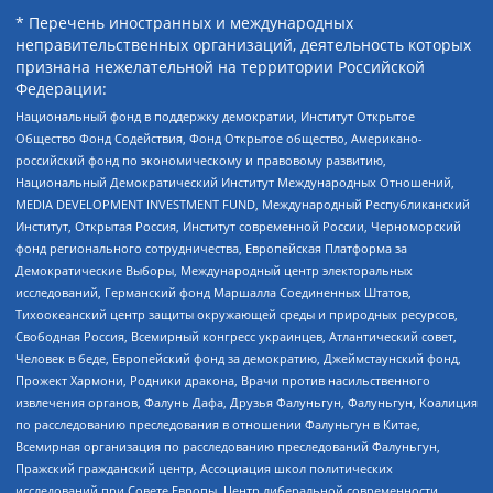
* Перечень иностранных и международных
неправительственных организаций, деятельность которых
признана нежелательной на территории Российской
Федерации:
Национальный фонд в поддержку демократии, Институт Открытое
Общество Фонд Содействия, Фонд Открытое общество, Американо-
российский фонд по экономическому и правовому развитию,
Национальный Демократический Институт Международных Отношений,
MEDIA DEVELOPMENT INVESTMENT FUND, Международный Республиканский
Институт, Открытая Россия, Институт современной России, Черноморский
фонд регионального сотрудничества, Европейская Платформа за
Демократические Выборы, Международный центр электоральных
исследований, Германский фонд Маршалла Соединенных Штатов,
Тихоокеанский центр защиты окружающей среды и природных ресурсов,
Свободная Россия, Всемирный конгресс украинцев, Атлантический совет,
Человек в беде, Европейский фонд за демократию, Джеймстаунский фонд,
Прожект Хармони, Родники дракона, Врачи против насильственного
извлечения органов, Фалунь Дафа, Друзья Фалуньгун, Фалуньгун, Коалиция
по расследованию преследования в отношении Фалуньгун в Китае,
Всемирная организация по расследованию преследований Фалуньгун,
Пражский гражданский центр, Ассоциация школ политических
исследований при Совете Европы, Центр либеральной современности,