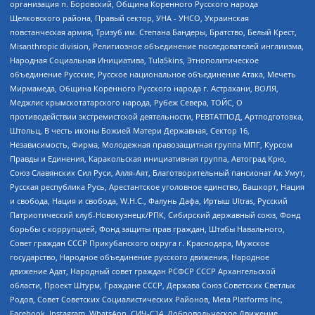
организация п. Боровский, Община Коренного Русского народа
Щелковского района, Правый сектор, УНА - УНСО, Украинская
повстанческая армия, Тризуб им. Степана Бандеры, Братство, Белый Крест,
Misanthropic division, Религиозное объединение последователей инглиизма,
Народная Социальная Инициатива, TulaSkins, Этнополитическое
объединение Русские, Русское национальное объединение Атака, Мечеть
Мирмамеда, Община Коренного Русского народа г. Астрахани, ВОЛЯ,
Меджлис крымскотатарского народа, Рубеж Севера, ТОЙС, О
противодействии экстремистской деятельности, РЕВТАТПОД, Артподготовка,
Штольц, В честь иконы Божией Матери Державная, Сектор 16,
Независимость, Фирма, Молодежная правозащитная группа МПГ, Курсом
Правды и Единения, Каракольская инициативная группа, Автоград Крю,
Союз Славянских Сил Руси, Алля-Аят, Благотворительный пансионат Ак Умут,
Русская республика Русь, Арестантское уголовное единство, Башкорт, Нация
и свобода, Нация и свобода, W.H.С., Фалунь Дафа, Иртыш Ultras, Русский
Патриотический клуб-Новокузнецк/РПК, Сибирский державный союз, Фонд
борьбы с коррупцией, Фонд защиты прав граждан, Штабы Навального,
Совет граждан СССР Прикубанского округа г. Краснодара, Мужское
государство, Народное объединение русского движения, Народное
движение Адат, Народный совет граждан РСФСР СССР Архангельской
области, Проект Штурм, Граждане СССР, Держава Союз Советских Светлых
Родов, Совет Советских Социалистических Районов, Meta Platforms Inc,
Facebook, Instagram, WhatsApp, СИЧ-С14, Добровольческое Движение