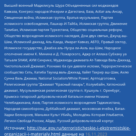
Высший военный Маджлисуль Шура Объединенных сил моджахедов
Кавказа, Конгресс народов Ичкерии и Дагестана, База, Асбат аль-Ансар,
Священная война, Исламская группа, Братья-мусульмане, Партия
исламского освобождения, Лашкар-И-Тайба, Исламская группа, Движение
Талибан, Исламская партия Туркестана, Общество социальных реформ,
Общество возрождения исламского наследия, Дом двух святых, Джунд аш-
Шам, Исламский джихад, Аль-Каида, Имарат Кавказ, АБТО, Правый сектор,
Исламское государство, Джабха аль-Нусра ли-Ахль аш-Шам, Народное
ополчение имени К. Минина и Д. Пожарского, Аджр от Аллаха Субхану уа
Тагьаля SHAM, АУМ Синрике, Муджахеды джамаата Ат-Тавхида Валь-Джихад,
Чистопольский Джамаат, Рохнамо ба суи давлати исломи, Террористическое
сообщество Сеть, Катиба Таухид валь-Джихад, Хайят Тахрир аш-Шам, Ахлю
Сунна Валь Джамаа, National Socialism/White Power, Артподготовка,
Религиозная группа “Джамаат “Красный пахарь”, Колумбайн, Хатлонский
джамаат, Мусульманская религиозная группа п. Кушкуль г. Оренбург,
Крымско-татарский добровольческий батальон имени Номана
Челебиджихана, Азов, Партия исламского возрождения Таджикистана,
Народная самооборона, Дуббайский джамаат, московская ячейка, Батал-
Хаджи Белхороев, Маньяки Культ Убийц, Молодёжь Которая Улыбается,
Легион Свобода России, Айдар, Русский добровольческий корпус
Источник:
http://nac.gov.ru/terroristicheskie-i-ekstremistskie-
organizacii-i-materialy.html
данные на
16.11.2023