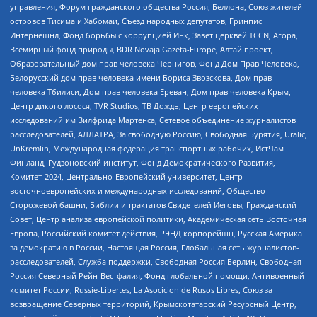
управления, Форум гражданского общества Россия, Беллона, Союз жителей
островов Тисима и Хабомаи, Съезд народных депутатов, Гринпис
Интернешнл, Фонд борьбы с коррупцией Инк, Завет церквей TCCN, Агора,
Всемирный фонд природы, BDR Novaja Gazeta-Europe, Алтай проект,
Образовательный дом прав человека Чернигов, Фонд Дом Прав Человека,
Белорусский дом прав человека имени Бориса Звозскова, Дом прав
человека Тбилиси, Дом прав человека Ереван, Дом прав человека Крым,
Центр дикого лосося, TVR Studios, ТВ Дождь, Центр европейских
исследований им Вилфрида Мартенса, Сетевое объединение журналистов
расследователей, АЛЛАТРА, За свободную Россию, Свободная Бурятия, Uralic,
UnKremlin, Международная федерация транспортных рабочих, ИстЧам
Финланд, Гудзоновский институт, Фонд Демократического Развития,
Комитет-2024, Центрально-Европейский университет, Центр
восточноевропейских и международных исследований, Общество
Сторожевой башни, Библии и трактатов Свидетелей Иеговы, Гражданский
Совет, Центр анализа европейской политики, Академическая сеть Восточная
Европа, Российский комитет действия, РЭНД корпорейшн, Русская Америка
за демократию в России, Настоящая Россия, Глобальная сеть журналистов-
расследователей, Служба поддержки, Свободная Россия Берлин, Свободная
Россия Северный Рейн-Вестфалия, Фонд глобальной помощи, Антивоенный
комитет России, Russie-Libertes, La Asocicion de Rusos Libres, Союз за
возвращение Северных территорий, Крымскотатарский Ресурсный Центр,