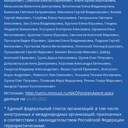
Михайлович, Симонов Алексей Кириллович, Флиге Ирина Анатольевна,
Мельникова Валентина Дмитриевна, Вититинова Елена Владимировна,
Баженова Светлана Куприяновна, Максимов Сергей Владимирович, Беляев
Сергей Иванович, Голубева Елена Николаевна, Ганнушкина Светлана
Алексеевна, Закс Елена Владимировна, Буртина Елена Юрьевна, Гендель
Людмила Залмановна, Кокорина Екатерина Алексеевна, Шуманов Илья
Вячеславович, Арапова Галина Юрьевна, Свечников Анатолий Мариевич,
Прохоров Вадим Юрьевич, Шахова Елена Владимировна, Подузов Сергей
Васильевич, Протасова Ирина Вячеславовна, Литинский Леонид Борисович,
Лукашевский Сергей Маркович, Бахмин Вячеслав Иванович, Шабад
Анатолий Ефимович, Сухих Дарья Николаевна, Орлов Олег Петрович,
Добровольская Анна Дмитриевна, Королева Александра Евгеньевна,
Смирнов Владимир Александрович, Вицин Сергей Ефимович, Золотухин
Борис Андреевич, Левинсон Лев Семенович, Локшина Татьяна Иосифовна,
Орлов Олег Петрович, Полякова Мара Федоровна, Резник Генри Маркович,
Захаров Герман Константинович
Источник:
http://unro.minjust.ru/NKOForeignAgent.aspx
данные на
24.03.2022
* Единый федеральный список организаций, в том числе
иностранных и международных организаций, признанных
в соответствии с законодательством Российской Федерации
террористическими: