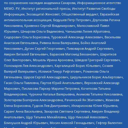
по сохранению наследия академика Сахарова, Информационное агентство
МЕМО. РУ, Институт региональной прессы, Институт Развития Свободы
Информации, Экозащита!-Женсовет, Общественный вердикт, Евразийская
антимонопольная ассоциация, Бедушев Петр Петрович, Дзугкоева Регина
Николаевна, Кривенко Сергей Владимирович, Милославский Павел
Юрьевич, Шнырова Ольга Вадимовна, Чанышева Лилия Айратовна,
Сидорович Ольга Борисовна, Туровский Александр Алексеевич, Васильева
Анастасия Евгеньевна, Ривина Анна Валерьевна, Бойко Анатолий
Николаевич, Дугин Сергей Георгиевич, Пивоваров Андрей Сергеевич,
Аверин Виталий Евгеньевич, Барахоев Магомед Бекханович, Шарипков
Олег Викторович, Мошель Ирина Ароновна, Шведов Григорий Сергеевич,
Пономарев Лев Александрович, Каргалицкий Борис Юльевич, Созаев
Валерий Валерьевич, Исламов Тимур Рифгатович, Романова Ольга
Евгеньевна, Щаров Сергей Алексадрович, Цирульников Борис Альбертович,
Гасан Ольга Павловна, Паутов Юрий Анатольевич, Верховский Александр
Маркович, Пислакова-Паркер Марина Петровна, Кочеткова Татьяна
Владимировна, Чуркина Наталья Валерьевна, Акимова Татьяна Николаевна,
Золотарева Екатерина Александровна, Рачинский Ян Збигневич, Жемкова
Елена Борисовна, Гудков Лев Дмитриевич, Илларионова Юлия Юрьевна,
Саранг Анна Васильевна, Захарова Светлана Сергеевна, Аверин Владимир
Анатольевич, Щур Татьяна Михайловна, Щур Николай Алексеевич,
Блинушов Андрей Юрьевич, Мосин Алексей Геннадьевич, Гефтер Валентин