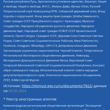
Русская республика Русь, Арестантское уголовное единство, Башкорт, Нация
и свобода, Нация и свобода, W.H.С., Фалунь Дафа, Иртыш Ultras, Русский
Патриотический клуб-Новокузнецк/РПК, Сибирский державный союз, Фонд
борьбы с коррупцией, Фонд защиты прав граждан, Штабы Навального,
Совет граждан СССР Прикубанского округа г. Краснодара, Мужское
государство, Народное объединение русского движения, Народное
движение Адат, Народный совет граждан РСФСР СССР Архангельской
области, Проект Штурм, Граждане СССР, Держава Союз Советских Светлых
Родов, Совет Советских Социалистических Районов, Meta Platforms Inc,
Facebook, Instagram, WhatsApp, СИЧ-С14, Добровольческое Движение
Организации украинских националистов, Черный Комитет, Татарстанское
Региональное Всетатарское общественное движение, Невоград,
Молодежное Демократическое Движение Весна, Верховный Совет
Татарской Автономной Советской Социалистической Республики, Конгресс
ойрат-калмыцкого народа, Исполнительный комитет совета народных
депутатов Красноярского края, Этническое национальное объединение,
ЛГБТ, Я.МЫ Сергей Фургал
Источник:
https://minjust.gov.ru/ru/documents/7822/
данные
на
03.05.2024
* Реестр иностранных агентов:
Калининградская региональная общественная организация "Экозащита!-Женсовет", Фонд содействия защите прав и свобод граждан "Общественный вердикт", Фонд "Институт Развития Свободы Информации", Частное учреждение "Информационное агентство МЕМО. РУ", Региональная общественная организация "Общественная комиссия по сохранению наследия академика Сахарова", Фонд поддержки свободы прессы, Санкт-Петербургская общественная правозащитная организация "Гражданский контроль", Межрегиональная общественная организация "Информационно-просветительский центр "Мемориал", Региональный Фонд "Центр Защиты Прав Средств Массовой Информации", с 05.12.2023 Фонд "Центр Защиты Прав Средств массовой информации", Региональная общественная благотворительная организация помощи беженцам и мигрантам "Гражданское содействие", Негосударственное образовательное учреждение дополнительного профессионального образования (повышение квалификации) специалистов "АКАДЕМИЯ ПО ПРАВАМ ЧЕЛОВЕКА", Свердловская региональная общественная организация "Сутяжник", Автономная некоммерческая организация "Центр независимых социологических исследований", Союз общественных объединений "Российский исследовательский центр по правам человека", Региональное общественное учреждение научно-информационный центр "МЕМОРИАЛ", Некоммерческая организация "Фонд защиты гласности", Автономная некоммерческая организация "Институт прав человека", Городская общественная организация "Екатеринбургское общество "МЕМОРИАЛ", Городская общественная организация "Рязанское историко-просветительское и правозащитное общество "Мемориал" (Рязанский Мемориал), Челябинский региональный орган общественной самодеятельности – женское общественное объединение "Женщины Евразии", Челябинский региональный орган общественной самодеятельности "Уральская правозащитная группа", Фонд содействия защите здоровья и социальной справедливости имени Андрея Рылькова, Автономная Некоммерческая Организация "Аналитический Центр Юрия Левады", Автономная некоммерческая организация социальной поддержки населения "Проект Апрель", Региональная общественная организация помощи женщинам и детям, находящимся в кризисной ситуации "Информационно-методический центр "Анна", Фонд содействия развитию массовых коммуникаций и правовому просвещению "Так-так-Так", Фонд содействия устойчивому развитию "Серебряная тайга", Свердловский региональный общественный фонд социальных проектов "Новое время", "Idel.Реалии", Кавказ.Реалии, Крым.Реалии, Телеканал Настоящее Время, Татаро-башкирская служба Радио Свобода (Azatliq Radiosi), Радио Свободная Европа/Радио Свобода (PCE/PC), "Сибирь.Реалии", "Фактограф", Благотворительный фонд помощи осужденным и их семьям, Автономная некоммерческая организация "Институт глобализации и социальных движений", Фонд "В защиту прав заключенных", Частное учреждение "Центр поддержки и содействия развитию средств массовой информации", Пензенский региональный общественный благотворительный фонд "Гражданский союз", "Север.Реалии", Некоммерческая организация Фонд "Правовая инициатива", Общество с ограниченной ответственностью "Радио Свободная Европа/Радио Свобода", Чешское информационное агентство "MEDIUM-ORIENT", Красноярская региональная общественная организация "Мы против СПИДа", Камалягин Денис Николаевич, Маркелов Сергей Евгеньевич, Пономарев Лев Александрович, Савицкая Людмила Алексеевна, Автономная некоммерческая организация "Центр по работе с проблемой насилия "НАСИЛИЮ.НЕТ", Межрегиональный профессиональный союз работников здравоохранения "Альянс врачей", Юридическое лицо, зарегистрированное в Латвийской Республике, SIA "Medusa Project" (регистрационный номер 40103797863, дата регистрации 10.06.2014), Некоммерческая организация "Фонд по борьбе с коррупцией", Автономная некоммерческая организация "Институт права и публичной политики", Баданин Роман Сергеевич, Гликин Максим Александрович, Железнова Мария Михайловна, Лукьянова Юлия Сергеевна, Маетная Елизавета Витальевна, Маняхин Петр Борисович, Чуракова Ольга Владимировна, Ярош Юлия Петровна, Юридическое лицо "The Insider SIA", зарегистрированное в Риге, Латвийская Республика (дата регистрации 26.06.2015), являющееся администратором доменного имени интернет-издания "The Insider SIA", https://theins.ru, Постернак Алексей Евгеньевич, Рубин Михаил Аркадьевич, Анин Роман Александрович, Юридическое лицо Istories fonds, зарегистрированное в Латвийской Республике (регистрационный номер 50008295751, дата регистрации 24.02.2020), Великовский Дмитрий Александрович, Долинина Ирина Николаевна, Мароховская Алеся Алексеевна, Шлейнов Роман Юрьевич, Шмагун Олеся Валентиновна, Общество с ограниченной ответственностью "Альтаир 2021", Общество с ограниченной ответственностью "Вега 2021", Общество с ограниченной ответственностью "Главный редактор 2021", Общество с ограниченной ответственностью "Ромашки монолит", Важенков Артем Валерьевич, Ивановская областная общественная организация "Центр гендерных исследований", Гурман Юрий Альбертович, Медиапроект "ОВД-Инфо", Егоров Владимир Владимирович, Жилинский Владимир Александрович, Общество с ограниченной ответственностью "ЗП", Иванова София Юрьевна, Карезина Инна Павловна, Кильтау Екатерина Викторовна, Петров Алексей Викторович, Пискунов Сергей Евгеньевич, Смирнов Сергей Сергеевич, Тихонов Михаил Сергеевич, Общество с ограниченной ответственностью "ЖУРНАЛИСТ-ИНОСТРАННЫЙ АГЕНТ", Арапова Галина Юрьевна, Вольтская Татьяна Анатольевна, Американская компания "Mason G.E.S. Anonymous Foundation" (США), являющаяся владельцем интернет-издания https://mnews.world/, Компания "Stichting Bellingcat", зарегистрированная в Нидерландах (дата регистрации 11.07.2018), Захаров Андрей Вячеславович, Клепиковская Екатерина Дмитриевна, Общество с ограниченной ответственностью "МЕМО", Перл Роман Александрович, Симонов Евгений Алексеевич, Соловьева Елена Анатольевна, Сотников Даниил Владимирович, Сурначева Елизавета Дмитриевна, Автономная некоммерческая организация по защите прав человека и информированию населения "Якутия – Наше Мнение", Общество с ограниченной ответственностью "Москоу диджитал медиа", с 26.01.2023 Общество с ограниченной ответственностью "Чайка Белые сады", Ветошкина Валерия Валерьевна, Заговора Максим Александрович, Межрегиональное общественное движение "Российская ЛГБТ - сеть", Оленичев Максим Владимирович, Павлов Иван Юрьевич, Скворцова Елена Сергеевна, Общество с ограниченной ответственностью "Как бы инагент", Кочетков Игорь Викторович, Общество с ограниченной ответственностью "Честные выборы", Еланчик Олег Александрович, Общество с ограниченной ответственностью "Нобелевский призыв", Гималова Регина Эмилевна, Григорьев Андрей Валерьевич, Григорьева Алина Александровна, Ассоциация по содействию защите прав призывников, альтернативнослужащих и военнослужащих "Правозащитная группа "Гражданин.Армия.Право", Хисамова Регина Фаритовна, Автономная некоммерческая организация по реализации социально-правовых программ "Лилит", Дальневосточное общественное движение "Маяк", Санкт-Петербургская ЛГБТ-инициативная группа "Выход", Инициативная группа ЛГБТ+ "Реверс", Алексеев Андрей Викторович, Бекбулатова Таисия Львовна, Беляев Иван Михайлович, Владыкина Елена Сергеевна, Гельман Марат Александрович, Никульшина Вероника Юрьевна, Толоконникова Надежда Андреевна, Шендерович Виктор Анатольевич, Общество с ограниченной ответственностью "Данное сообщение", Общество с ограниченной ответственностью Издательский дом "Новая глава", Айнбиндер Александра Александровна, Московский комьюнити-центр для ЛГБТ+инициатив, Благотворительный фонд развития филантропии, Deutsche Welle (Германия, Kurt-Schumacher-Strasse 3, 53113 Bonn), Борзунова Мария Михайловна, Воробьев Виктор Викторович, Голубева Анна Львовна, Константинова Алла Михайловна, Малкова Ирина Владимировна, Мурадов Мурад Абдулгалимович, Осетинская Елизавета Николаевна, Понасенков Евгений Николаевич, Ганапольский Матвей Юрьевич, Киселев Евгений Алексеевич, Борухович Ирина Григорьевна, Дремин Иван Тимофеевич, Дубровский Дмитрий Викторович, Красноярская региональная общественная организация поддержки и развития альтернативных образовательных технологий и межкультурных коммуникаций "ИНТЕРРА", Маяковская Екатерина Алексеевна, Фейгин Марк Захарович, Филимонов Андрей Викторович, Дзугкоева Регина Николаевна, Доброхотов Роман Александрович, Дудь Юрий Александрович, Елкин Сергей Владимирович, Кругликов Кирилл Игоревич, Сабунаева Мария Леонидовна, Семенов Алексей Владимирович, Шаинян Карен Багратович, Шульман Екатерина Михайловна, Асафьев Артур Валерьевич, Вахштайн Виктор Семенович, Венедиктов Алексей Алексеевич, Лушникова Екатерина Евгеньевна, Волков Леонид Михайлович, Невзоров Александр Глебович, Пархоменко Сергей Борисович, Сироткин Ярослав Николаевич, Кара-Мурза Владимир Владимирович, Баранова Наталья Владимировна, Гозман Леонид Яковлевич, Кагарлицкий Борис Юльевич, Климарев Михаил Валерьевич, Милов Владимир Станиславович, Автономная некоммерческая организация Краснодарский центр современного искусства "Типография", Моргенштерн Алишер Тагирович, Соболь Любовь Эдуардовна, Общество с ограниченной ответственностью "ЛИЗА НОРМ", Каспаров Гарри Кимович, Ходорковский Михаил Борисович, Общество с ограниченной ответственностью "Апрельские тезисы", Данилович Ирина Брониславовна, Кашин Олег Владимирович, Петров Николай Владимирович, Пивоваров Алексей Владимирович, Соколов Михаил Владимирович, Цветкова Юлия Владимировна, Чичваркин Евгений Александрович, Комитет против пыток/Команда против пыток, Общество с ограниченной ответственностью "Первый научный", Общество с ограниченной ответственностью "Вертолет и ко", Белоцерковская Вероника Борисовна, Кац Максим Евгеньевич, Лазарева Татьяна Юрьевна, Шаведдинов Руслан Табризович, Яшин Илья Валерьевич, Общество с ограниченной ответственностью "Иноагент ААВ", Алешковский Дмитрий Петрович, Альбац Евгения Марковна, Быков Дмитрий Львович, Галямина Юлия Евгеньевна, Лойко Сергей Леонидович, Мартынов Кирилл Константинович, Медведев Сергей Александрович, Крашенинников Федор Геннадиевич, Гордеева Катерина Вл