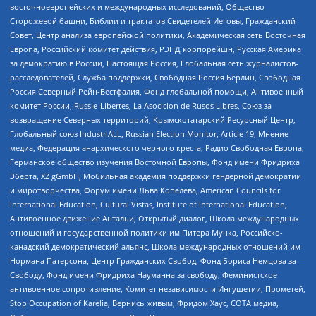
восточноевропейских и международных исследований, Общество
Сторожевой башни, Библии и трактатов Свидетелей Иеговы, Гражданский
Совет, Центр анализа европейской политики, Академическая сеть Восточная
Европа, Российский комитет действия, РЭНД корпорейшн, Русская Америка
за демократию в России, Настоящая Россия, Глобальная сеть журналистов-
расследователей, Служба поддержки, Свободная Россия Берлин, Свободная
Россия Северный Рейн-Вестфалия, Фонд глобальной помощи, Антивоенный
комитет России, Russie-Libertes, La Asocicion de Rusos Libres, Союз за
возвращение Северных территорий, Крымскотатарский Ресурсный Центр,
Глобальный союз IndustriALL, Russian Election Monitor, Article 19, Мнение
медиа, Федерация анархического черного креста, Радио Свободная Европа,
Германское общество изучения Восточной Европы, Фонд имени Фридриха
Эберта, XZ gGmbH, Мобильная академия поддержки гендерной демократии
и миротворчества, Форум имени Льва Копелева, American Councils for
International Education, Cultural Vistas, Institute of International Education,
Антивоенное движение Антальи, Открытый диалог, Школа международных
отношений и государственной политики им Питера Мунка, Российско-
канадский демократический альянс, Школа международных отношений им
Нормана Патерсона, Центр Гражданских Свобод, Фонд Бориса Немцова за
Свободу, Фонд имени Фридриха Науманна за свободу, Феминистское
антивоенное сопротивление, Комитет независимости Ингушетии, Прометей,
Stop Occupation of Karelia, Вернись живым, Фридом Хаус, СОТА медиа,