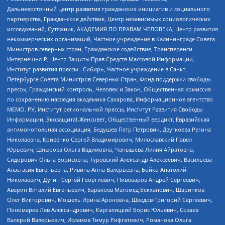
Дальневосточный центр развития гражданских инициатив и социального
партнерства, Гражданское действие, Центр независимых социологических
исследований, Сутяжник, АКАДЕМИЯ ПО ПРАВАМ ЧЕЛОВЕКА, Центр развития
некоммерческих организаций, Частное учреждение в Калининграде Совета
Министров северных стран, Гражданское содействие, Трансперенси
Интернешнл-Р, Центр Защиты Прав Средств Массовой Информации,
Институт развития прессы - Сибирь, Частное учреждение в Санкт-
Петербурге Совета Министров Северных Стран, Фонд поддержки свободы
прессы, Гражданский контроль, Человек и Закон, Общественная комиссия
по сохранению наследия академика Сахарова, Информационное агентство
МЕМО. РУ, Институт региональной прессы, Институт Развития Свободы
Информации, Экозащита!-Женсовет, Общественный вердикт, Евразийская
антимонопольная ассоциация, Бедушев Петр Петрович, Дзугкоева Регина
Николаевна, Кривенко Сергей Владимирович, Милославский Павел
Юрьевич, Шнырова Ольга Вадимовна, Чанышева Лилия Айратовна,
Сидорович Ольга Борисовна, Туровский Александр Алексеевич, Васильева
Анастасия Евгеньевна, Ривина Анна Валерьевна, Бойко Анатолий
Николаевич, Дугин Сергей Георгиевич, Пивоваров Андрей Сергеевич,
Аверин Виталий Евгеньевич, Барахоев Магомед Бекханович, Шарипков
Олег Викторович, Мошель Ирина Ароновна, Шведов Григорий Сергеевич,
Пономарев Лев Александрович, Каргалицкий Борис Юльевич, Созаев
Валерий Валерьевич, Исламов Тимур Рифгатович, Романова Ольга