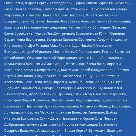
Евгеньевна, Щаров Сергей Алексадрович, Цирульников Борис Альбертович,
Гасан Ольга Павловна, Паутов Юрий Анатольевич, Верховский Александр
Маркович, Пислакова-Паркер Марина Петровна, Кочеткова Татьяна
Владимировна, Чуркина Наталья Валерьевна, Акимова Татьяна Николаевна,
Золотарева Екатерина Александровна, Рачинский Ян Збигневич, Жемкова
Елена Борисовна, Гудков Лев Дмитриевич, Илларионова Юлия Юрьевна,
Саранг Анна Васильевна, Захарова Светлана Сергеевна, Аверин Владимир
Анатольевич, Щур Татьяна Михайловна, Щур Николай Алексеевич,
Блинушов Андрей Юрьевич, Мосин Алексей Геннадьевич, Гефтер Валентин
Михайлович, Симонов Алексей Кириллович, Флиге Ирина Анатольевна,
Мельникова Валентина Дмитриевна, Вититинова Елена Владимировна,
Баженова Светлана Куприяновна, Максимов Сергей Владимирович, Беляев
Сергей Иванович, Голубева Елена Николаевна, Ганнушкина Светлана
Алексеевна, Закс Елена Владимировна, Буртина Елена Юрьевна, Гендель
Людмила Залмановна, Кокорина Екатерина Алексеевна, Шуманов Илья
Вячеславович, Арапова Галина Юрьевна, Свечников Анатолий Мариевич,
Прохоров Вадим Юрьевич, Шахова Елена Владимировна, Подузов Сергей
Васильевич, Протасова Ирина Вячеславовна, Литинский Леонид Борисович,
Лукашевский Сергей Маркович, Бахмин Вячеслав Иванович, Шабад
Анатолий Ефимович, Сухих Дарья Николаевна, Орлов Олег Петрович,
Добровольская Анна Дмитриевна, Королева Александра Евгеньевна,
Смирнов Владимир Александрович, Вицин Сергей Ефимович, Золотухин