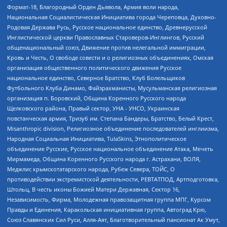
Формат-18, Благородный Орден Дьявола, Армия воли народа,
Национальная Социалистическая Инициатива города Череповца, Духовно-
Родовая Держава Русь, Русское национальное единство, Древнерусской
Инглистической церкви Православных Староверов-Инглингов, Русский
общенациональный союз, Движение против нелегальной иммиграции,
Кровь и Честь, О свободе совести и о религиозных объединениях, Омская
организация общественного политического движения Русское
национальное единство, Северное Братство, Клуб Болельщиков
Футбольного Клуба Динамо, Файзрахманисты, Мусульманская религиозная
организация п. Боровский, Община Коренного Русского народа
Щелковского района, Правый сектор, УНА - УНСО, Украинская
повстанческая армия, Тризуб им. Степана Бандеры, Братство, Белый Крест,
Misanthropic division, Религиозное объединение последователей инглиизма,
Народная Социальная Инициатива, TulaSkins, Этнополитическое
объединение Русские, Русское национальное объединение Атака, Мечеть
Мирмамеда, Община Коренного Русского народа г. Астрахани, ВОЛЯ,
Меджлис крымскотатарского народа, Рубеж Севера, ТОЙС, О
противодействии экстремистской деятельности, РЕВТАТПОД, Артподготовка,
Штольц, В честь иконы Божией Матери Державная, Сектор 16,
Независимость, Фирма, Молодежная правозащитная группа МПГ, Курсом
Правды и Единения, Каракольская инициативная группа, Автоград Крю,
Союз Славянских Сил Руси, Алля-Аят, Благотворительный пансионат Ак Умут,