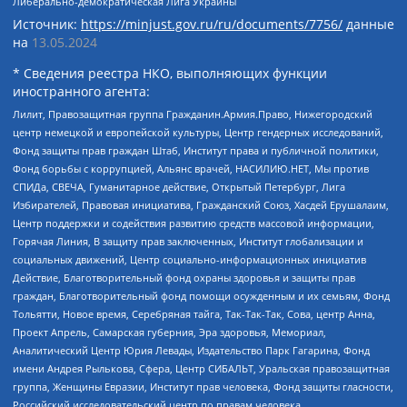
Либерально-демократическая Лига Украины
Источник:
https://minjust.gov.ru/ru/documents/7756/
данные
на
13.05.2024
* Сведения реестра НКО, выполняющих функции
иностранного агента:
Лилит, Правозащитная группа Гражданин.Армия.Право, Нижегородский
центр немецкой и европейской культуры, Центр гендерных исследований,
Фонд защиты прав граждан Штаб, Институт права и публичной политики,
Фонд борьбы с коррупцией, Альянс врачей, НАСИЛИЮ.НЕТ, Мы против
СПИДа, СВЕЧА, Гуманитарное действие, Открытый Петербург, Лига
Избирателей, Правовая инициатива, Гражданский Союз, Хасдей Ерушалаим,
Центр поддержки и содействия развитию средств массовой информации,
Горячая Линия, В защиту прав заключенных, Институт глобализации и
социальных движений, Центр социально-информационных инициатив
Действие, Благотворительный фонд охраны здоровья и защиты прав
граждан, Благотворительный фонд помощи осужденным и их семьям, Фонд
Тольятти, Новое время, Серебряная тайга, Так-Так-Так, Сова, центр Анна,
Проект Апрель, Самарская губерния, Эра здоровья, Мемориал,
Аналитический Центр Юрия Левады, Издательство Парк Гагарина, Фонд
имени Андрея Рылькова, Сфера, Центр СИБАЛЬТ, Уральская правозащитная
группа, Женщины Евразии, Институт прав человека, Фонд защиты гласности,
Российский исследовательский центр по правам человека,