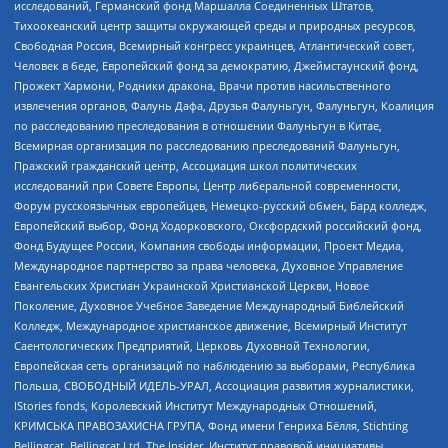
исследований, Германский фонд Маршалла Соединенных Штатов,
Тихоокеанский центр защиты окружающей среды и природных ресурсов,
Свободная Россия, Всемирный конгресс украинцев, Атлантический совет,
Человек в беде, Европейский фонд за демократию, Джеймстаунский фонд,
Прожект Хармони, Родники дракона, Врачи против насильственного
извлечения органов, Фалунь Дафа, Друзья Фалуньгун, Фалуньгун, Коалиция
по расследованию преследования в отношении Фалуньгун в Китае,
Всемирная организация по расследованию преследований Фалуньгун,
Пражский гражданский центр, Ассоциация школ политических
исследований при Совете Европы, Центр либеральной современности,
Форум русскоязычных европейцев, Немецко-русский обмен, Бард колледж,
Европейский выбор, Фонд Ходорковского, Оксфордский российский фонд,
Фонд Будущее России, Компания свободы информации, Проект Медиа,
Международное партнерство за права человека, Духовное Управление
Евангельских Христиан Украинской Христианской Церкви, Новое
Поколение, Духовное Учебное Заведение Международный Библейский
Колледж, Международное христианское движение, Всемирный Институт
Саентологических Предприятий, Церковь Духовной Технологии,
Европейская сеть организаций по наблюдению за выборами, Республика
Польша, СВОБОДНЫЙ ИДЕЛЬ-УРАЛ, Ассоциация развития журналистики,
IStories fonds, Королевский Институт Международных Отношений,
КРИМСЬКА ПРАВОЗАХИСНА ГРУПА, Фонд имени Генриха Бёлля, Stichting
Bellingcat, Bellingcat Ltd, The Insider, Институт правовой инициативы