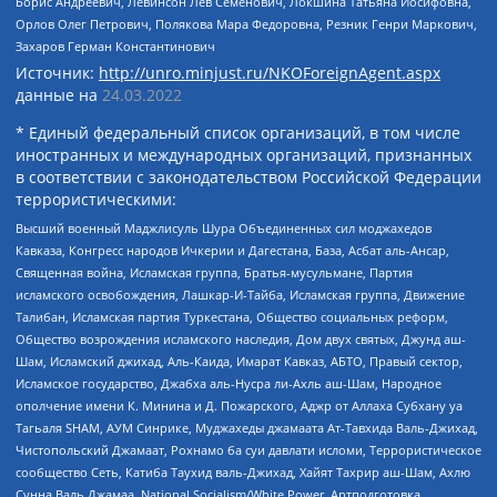
Борис Андреевич, Левинсон Лев Семенович, Локшина Татьяна Иосифовна,
Орлов Олег Петрович, Полякова Мара Федоровна, Резник Генри Маркович,
Захаров Герман Константинович
Источник:
http://unro.minjust.ru/NKOForeignAgent.aspx
данные на
24.03.2022
* Единый федеральный список организаций, в том числе
иностранных и международных организаций, признанных
в соответствии с законодательством Российской Федерации
террористическими:
Высший военный Маджлисуль Шура Объединенных сил моджахедов
Кавказа, Конгресс народов Ичкерии и Дагестана, База, Асбат аль-Ансар,
Священная война, Исламская группа, Братья-мусульмане, Партия
исламского освобождения, Лашкар-И-Тайба, Исламская группа, Движение
Талибан, Исламская партия Туркестана, Общество социальных реформ,
Общество возрождения исламского наследия, Дом двух святых, Джунд аш-
Шам, Исламский джихад, Аль-Каида, Имарат Кавказ, АБТО, Правый сектор,
Исламское государство, Джабха аль-Нусра ли-Ахль аш-Шам, Народное
ополчение имени К. Минина и Д. Пожарского, Аджр от Аллаха Субхану уа
Тагьаля SHAM, АУМ Синрике, Муджахеды джамаата Ат-Тавхида Валь-Джихад,
Чистопольский Джамаат, Рохнамо ба суи давлати исломи, Террористическое
сообщество Сеть, Катиба Таухид валь-Джихад, Хайят Тахрир аш-Шам, Ахлю
Сунна Валь Джамаа, National Socialism/White Power, Артподготовка,