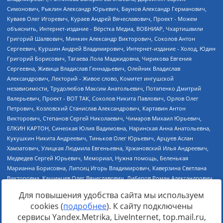
Для повышения удобства сайта мы используем
cookies (
подробнее
). К сайту подключены
сервисы Yandex.Metrika, LiveInternet, top.mail.ru,
Источник:
https://minjust.gov.ru/uploaded/files/reestr-