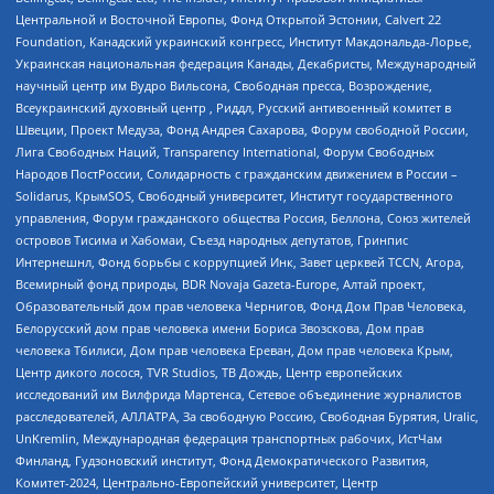
Центральной и Восточной Европы, Фонд Открытой Эстонии, Calvert 22
Foundation, Канадский украинский конгресс, Институт Макдональда-Лорье,
Украинская национальная федерация Канады, Декабристы, Международный
научный центр им Вудро Вильсона, Свободная пресса, Возрождение,
Всеукраинский духовный центр , Риддл, Русский антивоенный комитет в
Швеции, Проект Медуза, Фонд Андрея Сахарова, Форум свободной России,
Лига Свободных Наций, Transparеncy International, Форум Свободных
Народов ПостРоссии, Солидарность с гражданским движением в России –
Solidarus, КрымSOS, Свободный университет, Институт государственного
управления, Форум гражданского общества Россия, Беллона, Союз жителей
островов Тисима и Хабомаи, Съезд народных депутатов, Гринпис
Интернешнл, Фонд борьбы с коррупцией Инк, Завет церквей TCCN, Агора,
Всемирный фонд природы, BDR Novaja Gazeta-Europe, Алтай проект,
Образовательный дом прав человека Чернигов, Фонд Дом Прав Человека,
Белорусский дом прав человека имени Бориса Звозскова, Дом прав
человека Тбилиси, Дом прав человека Ереван, Дом прав человека Крым,
Центр дикого лосося, TVR Studios, ТВ Дождь, Центр европейских
исследований им Вилфрида Мартенса, Сетевое объединение журналистов
расследователей, АЛЛАТРА, За свободную Россию, Свободная Бурятия, Uralic,
UnKremlin, Международная федерация транспортных рабочих, ИстЧам
Финланд, Гудзоновский институт, Фонд Демократического Развития,
Комитет-2024, Центрально-Европейский университет, Центр