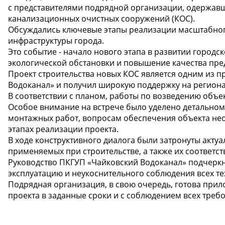
с представителями подрядной организации, одержавш
канализационных очистных сооружений (КОС).
Обсуждались ключевые этапы реализации масштабно
инфраструктуры города.
Это событие - начало нового этапа в развитии городс
экологической обстановки и повышение качества пре
Проект строительства новых КОС является одним из 
Водоканал» и получил широкую поддержку на регион
В соответствии с планом, работы по возведению объек
Особое внимание на встрече было уделено детально
монтажных работ, вопросам обеспечения объекта нео
этапах реализации проекта.
В ходе конструктивного диалога были затронуты акту
применяемых при строительстве, а также их соответс
Руководство ПКГУП «Чайковский Водоканал» подчеркн
эксплуатацию и неукоснительного соблюдения всех те
Подрядная организация, в свою очередь, готова при
проекта в заданные сроки и с соблюдением всех треб