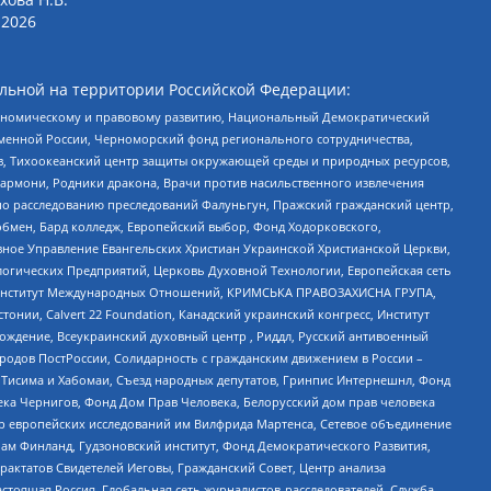
2026
льной на территории Российской Федерации:
кономическому и правовому развитию, Национальный Демократический
менной России, Черноморский фонд регионального сотрудничества,
, Тихоокеанский центр защиты окружающей среды и природных ресурсов,
 Хармони, Родники дракона, Врачи против насильственного извлечения
по расследованию преследований Фалуньгун, Пражский гражданский центр,
бмен, Бард колледж, Европейский выбор, Фонд Ходорковского,
ное Управление Евангельских Христиан Украинской Христианской Церкви,
огических Предприятий, Церковь Духовной Технологии, Европейская сеть
ий Институт Международных Отношений, КРИМСЬКА ПРАВОЗАХИСНА ГРУПА,
стонии, Calvert 22 Foundation, Канадский украинский конгресс, Институт
ждение, Всеукраинский духовный центр , Риддл, Русский антивоенный
ародов ПостРоссии, Солидарность с гражданским движением в России –
в Тисима и Хабомаи, Съезд народных депутатов, Гринпис Интернешнл, Фонд
ека Чернигов, Фонд Дом Прав Человека, Белорусский дом прав человека
нтр европейских исследований им Вилфрида Мартенса, Сетевое объединение
Чам Финланд, Гудзоновский институт, Фонд Демократического Развития,
актатов Свидетелей Иеговы, Гражданский Совет, Центр анализа
астоящая Россия, Глобальная сеть журналистов-расследователей, Служба