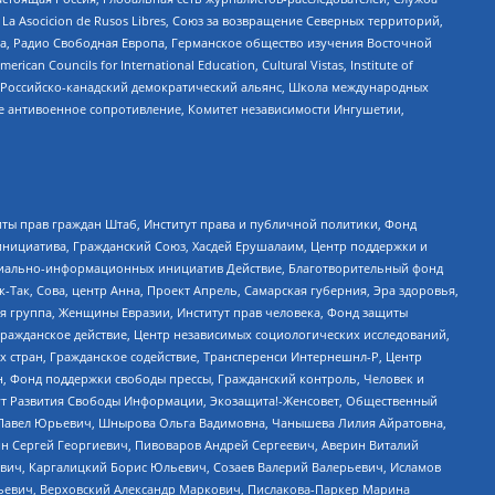
a Asocicion de Rusos Libres, Союз за возвращение Северных территорий,
еста, Радио Свободная Европа, Германское общество изучения Восточной
ouncils for International Education, Cultural Vistas, Institute of
, Российско-канадский демократический альянс, Школа международных
е антивоенное сопротивление, Комитет независимости Ингушетии,
ты прав граждан Штаб, Институт права и публичной политики, Фонд
инициатива, Гражданский Союз, Хасдей Ерушалаим, Центр поддержки и
социально-информационных инициатив Действие, Благотворительный фонд
Так, Сова, центр Анна, Проект Апрель, Самарская губерния, Эра здоровья,
я группа, Женщины Евразии, Институт прав человека, Фонд защиты
Гражданское действие, Центр независимых социологических исследований,
стран, Гражданское содействие, Трансперенси Интернешнл-Р, Центр
н, Фонд поддержки свободы прессы, Гражданский контроль, Человек и
тут Развития Свободы Информации, Экозащита!-Женсовет, Общественный
й Павел Юрьевич, Шнырова Ольга Вадимовна, Чанышева Лилия Айратовна,
ин Сергей Георгиевич, Пивоваров Андрей Сергеевич, Аверин Виталий
вич, Каргалицкий Борис Юльевич, Созаев Валерий Валерьевич, Исламов
льевич, Верховский Александр Маркович, Пислакова-Паркер Марина