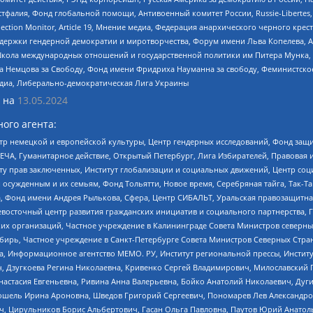
фалия, Фонд глобальной помощи, Антивоенный комитет России, Russie-Libertes, L
lection Monitor, Article 19, Мнение медиа, Федерация анархического черного кр
и гендерной демократии и миротворчества, Форум имени Льва Копелева, American C
г, Школа международных отношений и государственной политики им Питера Мунка
 Немцова за Свободу, Фонд имени Фридриха Науманна за свободу, Феминистско
медиа, Либерально-демократическая Лига Украины
 на
13.05.2024
ого агента:
р немецкой и европейской культуры, Центр гендерных исследований, Фонд защи
ЧА, Гуманитарное действие, Открытый Петербург, Лига Избирателей, Правовая 
иту прав заключенных, Институт глобализации и социальных движений, Центр 
ужденным и их семьям, Фонд Тольятти, Новое время, Серебряная тайга, Так-Так-
, Фонд имени Андрея Рылькова, Сфера, Центр СИБАЛЬТ, Уральская правозащитна
невосточный центр развития гражданских инициатив и социального партнерства, 
 организаций, Частное учреждение в Калининграде Совета Министров северных 
бирь, Частное учреждение в Санкт-Петербурге Совета Министров Северных Стра
а, Информационное агентство МЕМО. РУ, Институт региональной прессы, Инсти
ч, Дзугкоева Регина Николаевна, Кривенко Сергей Владимирович, Милославски
настасия Евгеньевна, Ривина Анна Валерьевна, Бойко Анатолий Николаевич, Дуг
ошель Ирина Ароновна, Шведов Григорий Сергеевич, Пономарев Лев Александро
ч, Цирульников Борис Альбертович, Гасан Ольга Павловна, Паутов Юрий Анато