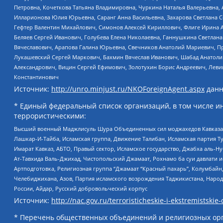
Петровна, Кочеткова Татьяна Владимировна, Чуркина Наталья Валерьевна, 
Илларионова Юлия Юрьевна, Саранг Анна Васильевна, Захарова Светлана 
Гефтер Валентин Михайлович, Симонов Алексей Кириллович, Флиге Ирина 
Беляев Сергей Иванович, Голубева Елена Николаевна, Ганнушкина Светлана
Вячеславович, Арапова Галина Юрьевна, Свечников Анатолий Мариевич, П
Лукашевский Сергей Маркович, Бахмин Вячеслав Иванович, Шабад Анатоли
Александрович, Вицин Сергей Ефимович, Золотухин Борис Андреевич, Леви
Константинович
Источник:
http://unro.minjust.ru/NKOForeignAgent.aspx
данн
* Единый федеральный список организаций, в том числе и
террористическими:
Высший военный Маджлисуль Шура Объединенных сил моджахедов Кавказа, Ко
Лашкар-И-Тайба, Исламская группа, Движение Талибан, Исламская партия Т
Имарат Кавказ, АБТО, Правый сектор, Исламское государство, Джабха аль-
Ат-Тавхида Валь-Джихад, Чистопольский Джамаат, Рохнамо ба суи давлати и
Артподготовка, Религиозная группа “Джамаат “Красный пахарь”, Колумбайн
Челебиджихана, Азов, Партия исламского возрождения Таджикистана, Народ
России, Айдар, Русский добровольческий корпус
Источник:
http://nac.gov.ru/terroristicheskie-i-ekstremistskie-
* Перечень общественных объединений и религиозных орг