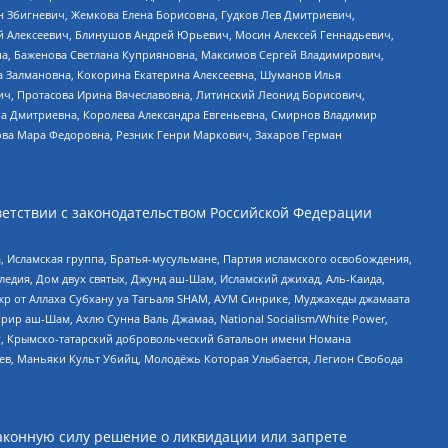
н Збигневич, Жемкова Елена Борисовна, Гудков Лев Дмитриевич,
й Алексеевич, Блинушов Андрей Юрьевич, Мосин Алексей Геннадьевич,
а, Баженова Светлана Куприяновна, Максимов Сергей Владимирович,
а Залмановна, Кокорина Екатерина Алексеевна, Шуманов Илья
ч, Протасова Ирина Вячеславовна, Литинский Леонид Борисович,
а Дмитриевна, Королева Александра Евгеньевна, Смирнов Владимир
ова Мара Федоровна, Резник Генри Маркович, Захаров Герман
етствии с законодательством Российской Федерации
 Исламская группа, Братья-мусульмане, Партия исламского освобождения,
едия, Дом двух святых, Джунд аш-Шам, Исламский джихад, Аль-Каида,
жр от Аллаха Субхану уа Тагьаля SHAM, АУМ Синрике, Муджахеды джамаата
рир аш-Шам, Ахлю Сунна Валь Джамаа, National Socialism/White Power,
рг, Крымско-татарский добровольческий батальон имени Номана
оев, Маньяки Культ Убийц, Молодёжь Которая Улыбается, Легион Свобода
аконную силу решение о ликвидации или запрете