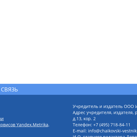
 СВЯЗЬ
Учредитель и издатель ООО 
Адрес учредителя, издателя, р
зи
д.13, кор. 2
рвисов Yandex.Metrika,
Телефон: +7 (495) 718-84-11
E-mail: info@chaikovski-vestnik
И.О. главного редактора Доро