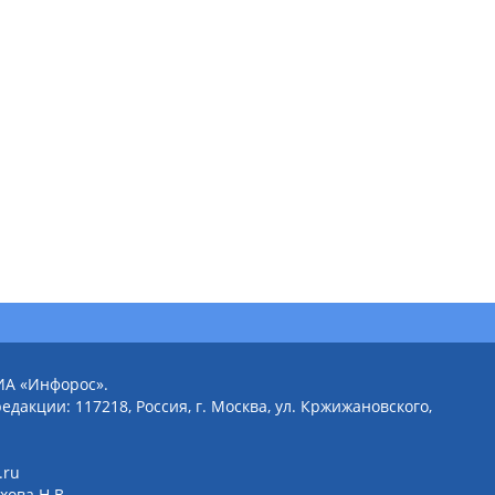
ИА «Инфорос».
едакции: 117218, Россия, г. Москва, ул. Кржижановского,
.ru
хова Н.В.