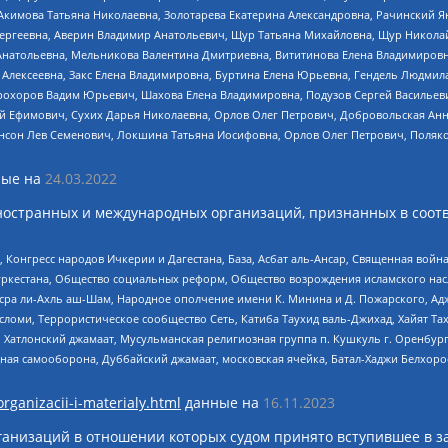
Акимова Татьяна Николаевна, Золотарева Екатерина Александровна, Рачинский Я
Сергеевна, Аверин Владимир Анатольевич, Щур Татьяна Михайловна, Щур Никола
Анатольевна, Мельникова Валентина Дмитриевна, Вититинова Елена Владимировн
 Алексеевна, Закс Елена Владимировна, Буртина Елена Юрьевна, Гендель Людмил
рохоров Вадим Юрьевич, Шахова Елена Владимировна, Подузов Сергей Васильеви
й Ефимович, Сухих Дарья Николаевна, Орлов Олег Петрович, Добровольская Анн
нсон Лев Семенович, Локшина Татьяна Иосифовна, Орлов Олег Петрович, Поляк
ые на
24.03.2022
ностранных и международных организаций, признанных в соотв
нгресс народов Ичкерии и Дагестана, База, Асбат аль-Ансар, Священная война,
уркестана, Общество социальных реформ, Общество возрождения исламского насл
Нусра ли-Ахль аш-Шам, Народное ополчение имени К. Минина и Д. Пожарского, Ад
сломи, Террористическое сообщество Сеть, Катиба Таухид валь-Джихад, Хайят Тах
, Хатлонский джамаат, Мусульманская религиозная группа п. Кушкуль г. Оренбу
ная самооборона, Дуббайский джамаат, московская ячейка, Батал-Хаджи Белхор
organizacii-i-materialy.html
данные на
16.11.2023
анизаций в отношении которых судом принято вступившее в з