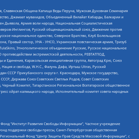
ья, Славянская Община Капища Веды Перуна, Мужская Духовная Семинария
щество, Джамаат мувахидов, Объединенный Вилайат Кабарды, Балкарии и
ден Дьявола, Армия воли народа, Национальная Социалистическая
роверов-Инглингов, Русский общенациональный союз, Движение против
усское национальное единство, Северное Братство, Клуб Болельщиков
а, Правый сектор, УНА - УНСО, Украинская повстанческая армия, Тризуб
 TulaSkins, Этнополитическое объединение Русские, Русское национальное
О противодействии экстремистской деятельности, РЕВТАТПОД,
ы и Единения, Каракольская инициативная группа, Автоград Крю, Союз
 Нация и свобода, W.H.С., Фалунь Дафа, Иртыш Ultras, Русский
ан СССР Прикубанского округа г. Краснодара, Мужское государство,
СССР, Держава Союз Советских Светлых Родов, Совет Советских
в, Черный Комитет, Татарстанское Региональное Всетатарское общественное
гресс ойрат-калмыцкого народа, Исполнительный комитет совета народных
евосточное общественное движение "Маяк", Санкт-Петербургская ЛГБТ-инициативная группа "Выход", Инициативная группа ЛГБТ+ "Реверс", Алексеев Андрей Викторович, Бекбулатова Таисия Львовна, Беляев Иван Михайлович, Владыкина Елена Сергеевна, Гельман Марат Александрович, Никульшина Вероника Юрьевна, Толоконникова Надежда Андреевна, Шендерович Виктор Анатольевич, Общество с ограниченной ответственностью "Данное сообщение", Общество с ограниченной ответственностью Издательский дом "Новая глава", Айнбиндер Александра Александровна, Московский комьюнити-центр для ЛГБТ+инициатив, Благотворительный фонд развития филантропии, Deutsche Welle (Германия, Kurt-Schumacher-Strasse 3, 53113 Bonn), Борзунова Мария Михайловна, Воробьев Виктор Викторович, Голубева Анна Львовна, Константинова Алла Михайловна, Малкова Ирина Владимировна, Мурадов Мурад Абдулгалимович, Осетинская Елизавета Николаевна, Понасенков Евгений Николаевич, Ганапольский Матвей Юрьевич, Киселев Евгений Алексеевич, Борухович Ирина Григорьевна, Дремин Иван Тимофеевич, Дубровский Дмитрий Викторович, Красноярская региональная общественная организация поддержки и развития альтернативных образовательных технологий и межкультурных коммуникаций "ИНТЕРРА", Маяковская Екатерина Алексеевна, Фейгин Марк Захарович, Филимонов Андрей Викторович, Дзугкоева Регина Николаевна, Доброхотов Роман Александрович, Дудь Юрий Александрович, Елкин Сергей Владимирович, Кругликов Кирилл Игоревич, Сабунаева Мария Леонидовна, Семенов Алексей Владимирович, Шаинян Карен Багратович, Шульман Екатерина Михайловна, Асафьев Артур Валерьевич, Вахштайн Виктор Семенович, Венедиктов Алексей Алексеевич, Лушникова Екатерина Евгеньевна, Волков Леонид Михайлович, Невзоров Александр Глебович, Пархоменко Сергей Борисович, Сироткин Ярослав Николаевич, Кара-Мурза Владимир Владимирович, Баранова Наталья Владимировна, Гозман Леонид Яковлевич, Кагарлицкий Борис Юльевич, Климарев Михаил Валерьевич, Милов Владимир Станиславович, Автономная некоммерческая организация Краснодарский центр современного искусства "Типография", Моргенштерн Алишер Тагирович, Соболь Любовь Эдуардовна, Общество с ограниченной ответственностью "ЛИЗА НОРМ", Каспаров Гарри Кимович, Ходорковский Михаил Борисович, Общество с ограниченной ответственностью "Апрельские тезисы", Данилович Ирина Брониславовна, Кашин Олег Владимирович, Петров Николай Владимирович, Пивоваров Алексей Владимирович, Соколов Михаил Владимирович, Цветкова Юлия Владимировна, Чичваркин Евгений Александрович, Комитет против пыток/Команда против пыток, Общество с ограниченной ответственностью "Первый научный", Общество с ограниченной ответственностью "Вертолет и ко", Белоцерковская Вероника Борисовна, Кац Максим Евгеньевич, Лазарева Татьяна Юрьевна, Шаведдинов Руслан Табризович, Яшин Илья Валерьевич, Общество с ограниченной ответственностью "Иноагент ААВ", Алешковский Дмитрий Петрович, Альбац Евгения Марковна, Быков Дмитрий Львович, Галямина Юлия Евгеньевна, Лойко Сергей Леонидович, Мартынов Кирилл Константинович, Медведев Сергей Александрович, Крашенинников Федор Геннадиевич, Гордеева Катерина Вл