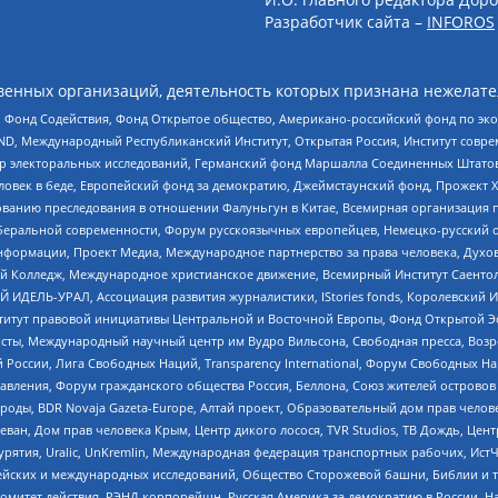
Разработчик сайта –
INFOROS
енных организаций, деятельность которых признана нежелате
 Фонд Содействия, Фонд Открытое общество, Американо-российский фонд по э
 Международный Республиканский Институт, Открытая Россия, Институт совре
р электоральных исследований, Германский фонд Маршалла Соединенных Штатов
еловек в беде, Европейский фонд за демократию, Джеймстаунский фонд, Прожект
дованию преследования в отношении Фалуньгун в Китае, Всемирная организация 
беральной современности, Форум русскоязычных европейцев, Немецко-русский о
формации, Проект Медиа, Международное партнерство за права человека, Духов
 Колледж, Международное христианское движение, Всемирный Институт Саентол
 ИДЕЛЬ-УРАЛ, Ассоциация развития журналистики, IStories fonds, Королевск
r, Институт правовой инициативы Центральной и Восточной Европы, Фонд Открытой Э
ты, Международный научный центр им Вудро Вильсона, Свободная пресса, Возро
России, Лига Свободных Наций, Transparеncy International, Форум Свободных Н
правления, Форум гражданского общества Россия, Беллона, Союз жителей острово
роды, BDR Novaja Gazeta-Europe, Алтай проект, Образовательный дом прав челов
еван, Дом прав человека Крым, Центр дикого лосося, TVR Studios, ТВ Дождь, Це
урятия, Uralic, UnKremlin, Международная федерация транспортных рабочих, Ист
ейских и международных исследований, Общество Сторожевой башни, Библии и тр
омитет действия, РЭНД корпорейшн, Русская Америка за демократию в России, Н