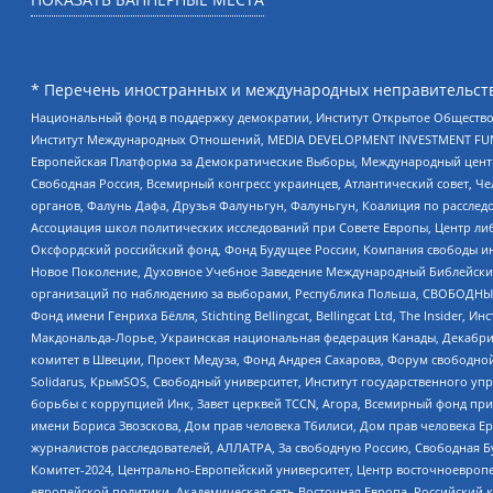
* Перечень иностранных и международных неправительств
Национальный фонд в поддержку демократии, Институт Открытое Общество
Институт Международных Отношений, MEDIA DEVELOPMENT INVESTMENT FUND,
Европейская Платформа за Демократические Выборы, Международный цент
Свободная Россия, Всемирный конгресс украинцев, Атлантический совет, Ч
органов, Фалунь Дафа, Друзья Фалуньгун, Фалуньгун, Коалиция по рассле
Ассоциация школ политических исследований при Совете Европы, Центр ли
Оксфордский российский фонд, Фонд Будущее России, Компания свободы ин
Новое Поколение, Духовное Учебное Заведение Международный Библейский
организаций по наблюдению за выборами, Республика Польша, СВОБОДНЫЙ
Фонд имени Генриха Бёлля, Stichting Bellingcat, Bellingcat Ltd, The Inside
Макдональда-Лорье, Украинская национальная федерация Канады, Декабрис
комитет в Швеции, Проект Медуза, Фонд Андрея Сахарова, Форум свободной 
Solidarus, КрымSOS, Свободный университет, Институт государственного у
борьбы с коррупцией Инк, Завет церквей TCCN, Агора, Всемирный фонд при
имени Бориса Звозскова, Дом прав человека Тбилиси, Дом прав человека Ер
журналистов расследователей, АЛЛАТРА, За свободную Россию, Свободная Б
Комитет-2024, Центрально-Европейский университет, Центр восточноевроп
европейской политики, Академическая сеть Восточная Европа, Российский к