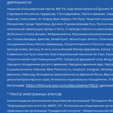
деятельности:
Национал-большевистская партия, ВЕК РА, Рада земли Кубанской Духовно
Староверов-Инглингов, Нурджулар, К Богодержавию, Таблиги Джамаат, Сви
Карачая, Союз славян, Ат-Такфир Валь-Хиджра, Пит Буль, Национал-социал
Инициатива города Череповца, Духовно-Родовая Держава Русь, Русское н
нелегальной иммиграции, Кровь и Честь, О свободе совести и о религиоз
Футбольного Клуба Динамо, Файзрахманисты, Мусульманская религиозная о
им. Степана Бандеры, Братство, Белый Крест, Misanthropic division, Рели
объединение Атака, Мечеть Мирмамеда, Община Коренного Русского народа
Артподготовка, Штольц, В честь иконы Божией Матери Державная, Сектор 1
Славянских Сил Руси, Алля-Аят, Благотворительный пансионат Ак Умут, Русск
Патриотический клуб-Новокузнецк/РПК, Сибирский державный союз, Фонд б
Народное объединение русского движения, Народное движение Адат, Народ
Социалистических Районов, Meta Platforms Inc, Facebook, Instagram, Wha
движение, Невоград, Молодежное Демократическое Движение Весна, Верхов
депутатов Красноярского края, Этническое национальное объединение, ЛГ
Источник:
https://minjust.gov.ru/ru/documents/7822/
данные
* Реестр иностранных агентов:
Калининградская региональная общественная организация "Экозащита!-Женсовет", Фонд содействия защите прав и свобод граждан "Общественный вердикт", Фонд "Институт Развития Свободы Информации", Частное учреждение "Информационное агентство МЕМО. РУ", Региональная общественная организация "Общественная комиссия по сохранению наследия академика Сахарова", Фонд поддержки свободы прессы, Санкт-Петербургская общественная правозащитная организация "Гражданский контроль", Межрегиональная общественная организация "Информационно-просветительский центр "Мемориал", Региональный Фонд "Центр Защиты Прав Средств Массовой Информации", с 05.12.2023 Фонд "Центр Защиты Прав Средств массовой информации", Региональная общественная благотворительная организация помощи беженцам и мигрантам "Гражданское содействие", Негосударственное образовательное учреждение дополнительного профессионального образования (повышение квалификации) специалистов "АКАДЕМИЯ ПО ПРАВАМ ЧЕЛОВЕКА", Свердловская региональная общественная организация "Сутяжник", Автономная некоммерческая организация "Центр независимых социологических исследований", Союз общественных объединений "Российский исследовательский центр по правам человека", Региональное общественное учреждение научно-информационный центр "МЕМОРИАЛ", Некоммерческая организация "Фонд защиты гласности", Автономная некоммерческая организация "Институт прав человека", Городская общественная организация "Екатеринбургское общество "МЕМОРИАЛ", Городская общественная организация "Рязанское историко-просветительское и правозащитное общество "Мемориал" (Рязанский Мемориал), Челябинский региональный орган общественной самодеятельности – женское общественное объединение "Женщины Евразии", Челябинский региональный орган общественной самодеятельности "Уральская правозащитная группа", Фонд содействия защите здоровья и социальной справедливости имени Андрея Рылькова, Автономная Некоммерческая Организация "Аналитический Центр Юрия Левады", Автономная некоммерческая организация социальной поддержки населения "Проект Апрель", Региональная общественная организация помощи женщинам и детям, находящимся в кризисной ситуации "Информационно-методический центр "Анна", Фонд содействия развитию массовых коммуникаций и правовому просвещению "Так-так-Так", Фонд содействия устойчивому развитию "Серебряная тайга", Свердловский региональный общественный фонд социальных проектов "Новое время", "Idel.Реалии", Кавказ.Реалии, Крым.Реалии, Телеканал Настоящее Время, Татаро-башкирская служба Радио Свобода (Azatliq Radiosi), Радио Свободная Европа/Радио Свобода (PCE/PC), "Сибирь.Реалии", "Фактограф", Благотворительный фонд помощи осужденным и их семьям, Автономная некоммерческая организация "Институт глобализации и социальных движений", Фонд "В защиту прав заключенных", Частное учреждение "Центр поддержки и содействия развитию средств массовой информации", Пензенский региональный общественный благотворительный фонд "Гражданский союз", "Север.Реалии", Некоммерческая организация Фонд "Правовая инициатива", Общество с ограниченной ответственностью "Радио Свободная Европа/Радио Свобода", Чешское информационное агентство "MEDIUM-ORIENT", Красноярская региональная общественная организация "Мы против СПИДа", Камалягин Денис Николаевич, Маркелов Сергей Евгеньевич, Пономарев Лев Александрович, Савицкая Людмила Алексеевна, Автоно