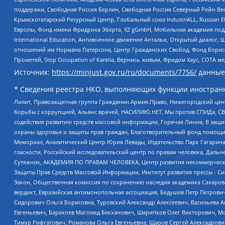
поддержки, Свободная Россия Берлин, Свободная Россия Северный Рейн-Вест
Крымскотатарский Ресурсный Центр, Глобальный союз IndustriALL, Russian E
Европы, Фонд имени Фридриха Эберта, XZ gGmbH, Мобильная академия поддержк
International Education, Антивоенное движение Антальи, Открытый диало
отношений им Нормана Патерсона, Центр Гражданских Свобод, Фонд Бориса
Прометей, Stop Occupation of Karelia, Вернись живым, Фридом Хаус, СОТА 
Источник:
https://minjust.gov.ru/ru/documents/7756/
данные
* Сведения реестра НКО, выполняющих функции иностранн
Лилит, Правозащитная группа Гражданин.Армия.Право, Нижегородский цент
борьбы с коррупцией, Альянс врачей, НАСИЛИЮ.НЕТ, Мы против СПИДа, СВЕ
содействия развитию средств массовой информации, Горячая Линия, В защ
охраны здоровья и защиты прав граждан, Благотворительный фонд помощи ос
Мемориал, Аналитический Центр Юрия Левады, Издательство Парк Гагарина
гласности, Российский исследовательский центр по правам человека, Даль
Сутяжник, АКАДЕМИЯ ПО ПРАВАМ ЧЕЛОВЕКА, Центр развития некоммерческих
Защиты Прав Средств Массовой Информации, Институт развития прессы - Си
Закон, Общественная комиссия по сохранению наследия академика Сахаров
вердикт, Евразийская антимонопольная ассоциация, Бедушев Петр Петрови
Сидорович Ольга Борисовна, Туровский Александр Алексеевич, Васильева А
Евгеньевич, Барахоев Магомед Бекханович, Шарипков Олег Викторович, М
Тимур Рифгатович, Романова Ольга Евгеньевна, Щаров Сергей Алексадрови