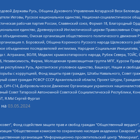
 Родовой Державы Русь, Община Духовного Управления Асгардской Веси Беловод
детели Иеговы, Русское национальное единство, Национал-социалистическое об
истическая рабочая партия России, Славянский союз, Формат-18, Благородный Ор
ациональное единство, Древнерусской Инглистической церкви Православных Ста
ных объединениях, Омская организация общественного политического движения Р
рганизация п. Боровский, Община Коренного Русского народа Щелковского район
гиозное объединение последователей инглиизма, Народная Социальная Инициатива,
 г. Астрахани, ВОЛЯ, Меджлис крымскотатарского народа, Рубеж Севера, ТОЙС, 
6, Независимость, Фирма, Молодежная правозащитная группа МПГ, Курсом Правд
ая республика Русь, Арестантское уголовное единство, Башкорт, Нация и свобода,
орьбы с коррупцией, Фонд защиты прав граждан, Штабы Навального, Совет гражд
ный совет граждан РСФСР СССР Архангельской области, Проект Штурм, Граждане 
tsApp, СИЧ-С14, Добровольческое Движение Организации украинских националисто
ный Совет Татарской Автономной Советской Социалистической Республики, Кон
БТ, Я.МЫ Сергей Фургал
 на
03.05.2024
мная некоммерческая организация "Центр по работе с проблемой насилия "НАСИЛИЮ.НЕТ", Межрегиональный профессиональный союз работников здравоохранения "Альянс врачей", Юридическое лицо, зарегистрированное в Латвийской Республике, SIA "Medusa Project" (регистрационный номер 40103797863, дата регистрации 10.06.2014), Некоммерческая организация "Фонд по борьбе с коррупцией", Автономная некоммерческая организация "Институт права и публичной политики", Баданин Роман Сергеевич, Гликин Максим Александрович, Железнова Мария Михайловна, Лукьянова Юлия Сергеевна, Маетная Елизавета Витальевна, Маняхин Петр Борисович, Чуракова Ольга Владимировна, Ярош Юлия Петровна, Юридическое лицо "The Insider SIA", зарегистрированное в Риге, Латвийская Республика (дата регистрации 26.06.2015), являющееся администратором доменного имени интернет-издания "The Insider SIA", https://theins.ru, Постернак Алексей Евгеньевич, Рубин Михаил Аркадьевич, Анин Роман Александрович, Юридическое лицо Istories fonds, зарегистрированное в Латвийской Республике (регистрационный номер 50008295751, дата регистрации 24.02.2020), Великовский Дмитрий Александрович, Долинина Ирина Николаевна, Мароховская Алеся Алексеевна, Шлейнов Роман Юрьевич, Шмагун Олеся Валентиновна, Общество с ограниченной ответственностью "Альтаир 2021", Общество с ограниченной ответственностью "Вега 2021", Общество с ограниченной ответственностью "Главный редактор 2021", Общество с ограниченной ответственностью "Ромашки монолит", Важенков Артем Валерьевич, Ивановская областная общественная организация "Центр гендерных исследований", Гурман Юрий Альбертович, Медиапроект "ОВД-Инфо", Егоров Владимир Владимирович, Жилинский Владимир Александрович, Общество с ограниченной ответственностью "ЗП", Иванова София Юрьевна, Карезина Инна Павловна, Кильтау Екатерина Викторовна, Петров Алексей Викторович, Пискунов Сергей Евгеньевич, Смирнов Сергей Сергеевич, Тихонов Михаил Сергеевич, Общество с ограниченной ответственностью "ЖУРНАЛИСТ-ИНОСТРАННЫЙ АГЕНТ", Арапова Галина Юрьевна, Вольтская Татьяна Анатольевна, Американская компания "Mason G.E.S. Anonymous Foundation" (США), являющаяся владельцем интернет-издания https://mnews.world/, Компания "Stichting Bellingcat", зарегистрированная в Нидерландах (дата регистрации 11.07.2018), Захаров Андрей Вячеславович, Клепиковская Екатерина Дмитриевна, Общество с ограниченной ответственностью "МЕМО", Перл Роман Александрович, Симонов Евгений Алексеевич, Соловьева Елена Анатольевна, Сотников Даниил Владимирович, Сурначева Елизавета Дмитриевна, Автономная некоммерческая организация по защите прав человека и информированию населения "Якутия – Наше Мнение", Общество с ограниченной ответственностью "Москоу диджитал медиа", с 26.01.2023 Общество с ограниченной ответственностью "Чайка Белые сады", Ветошкина Валерия Валерьевна, Заговора Максим Александрович, Межрегиональное общественное движение "Российская ЛГБТ - сеть", Оленичев Максим Владимирович, Павлов Иван Юрьевич, Скворцова Елена Сергеевна, Общество с ограниченной ответственностью "Как бы инагент", Кочетков Игорь Викторович, Общество с ограниченной ответственностью "Честные выборы", Еланчик Олег Александрович, Общество с ограниченной ответственностью "Нобелевский призыв", Гималова Регина Эмилевна, Григорьев Андрей Валерьевич, Григорьева Алина Александровна, Ассоциация по содействию защите прав призывников, альтернативнослужащих и военнослужащих "Правозащитная группа "Гражданин.Армия.Право", Хисамова Регина Фаритовна, Автономная некоммерческая организация по реализации социально-правовых программ "Лилит", Дальн