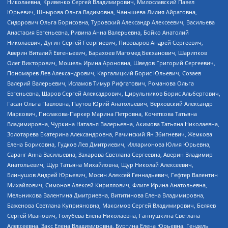
Николаевна, Кривенко Сергей Владимирович, Милославский Павел
Юрьевич, Шнырова Ольга Вадимовна, Чанышева Лилия Айратовна,
Сидорович Ольга Борисовна, Туровский Александр Алексеевич, Васильева
Анастасия Евгеньевна, Ривина Анна Валерьевна, Бойко Анатолий
Николаевич, Дугин Сергей Георгиевич, Пивоваров Андрей Сергеевич,
Аверин Виталий Евгеньевич, Барахоев Магомед Бекханович, Шарипков
Олег Викторович, Мошель Ирина Ароновна, Шведов Григорий Сергеевич,
Пономарев Лев Александрович, Каргалицкий Борис Юльевич, Созаев
Валерий Валерьевич, Исламов Тимур Рифгатович, Романова Ольга
Евгеньевна, Щаров Сергей Алексадрович, Цирульников Борис Альбертович,
Гасан Ольга Павловна, Паутов Юрий Анатольевич, Верховский Александр
Маркович, Пислакова-Паркер Марина Петровна, Кочеткова Татьяна
Владимировна, Чуркина Наталья Валерьевна, Акимова Татьяна Николаевна,
Золотарева Екатерина Александровна, Рачинский Ян Збигневич, Жемкова
Елена Борисовна, Гудков Лев Дмитриевич, Илларионова Юлия Юрьевна,
Саранг Анна Васильевна, Захарова Светлана Сергеевна, Аверин Владимир
Анатольевич, Щур Татьяна Михайловна, Щур Николай Алексеевич,
Блинушов Андрей Юрьевич, Мосин Алексей Геннадьевич, Гефтер Валентин
Михайлович, Симонов Алексей Кириллович, Флиге Ирина Анатольевна,
Мельникова Валентина Дмитриевна, Вититинова Елена Владимировна,
Баженова Светлана Куприяновна, Максимов Сергей Владимирович, Беляев
Сергей Иванович, Голубева Елена Николаевна, Ганнушкина Светлана
Алексеевна, Закс Елена Владимировна, Буртина Елена Юрьевна, Гендель