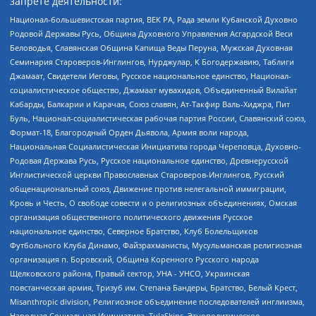
запрете деятельности:
Национал-большевистская партия, ВЕК РА, Рада земли Кубанской Духовно
Родовой Державы Русь, Община Духовного Управления Асгардской Веси
Беловодья, Славянская Община Капища Веды Перуна, Мужская Духовная
Семинария Староверов-Инглингов, Нурджулар, К Богодержавию, Таблиги
Джамаат, Свидетели Иеговы, Русское национальное единство, Национал-
социалистическое общество, Джамаат мувахидов, Объединенный Вилайат
Кабарды, Балкарии и Карачая, Союз славян, Ат-Такфир Валь-Хиджра, Пит
Буль, Национал-социалистическая рабочая партия России, Славянский союз,
Формат-18, Благородный Орден Дьявола, Армия воли народа,
Национальная Социалистическая Инициатива города Череповца, Духовно-
Родовая Держава Русь, Русское национальное единство, Древнерусской
Инглистической церкви Православных Староверов-Инглингов, Русский
общенациональный союз, Движение против нелегальной иммиграции,
Кровь и Честь, О свободе совести и о религиозных объединениях, Омская
организация общественного политического движения Русское
национальное единство, Северное Братство, Клуб Болельщиков
Футбольного Клуба Динамо, Файзрахманисты, Мусульманская религиозная
организация п. Боровский, Община Коренного Русского народа
Щелковского района, Правый сектор, УНА - УНСО, Украинская
повстанческая армия, Тризуб им. Степана Бандеры, Братство, Белый Крест,
Misanthropic division, Религиозное объединение последователей инглиизма,
Народная Социальная Инициатива, TulaSkins, Этнополитическое