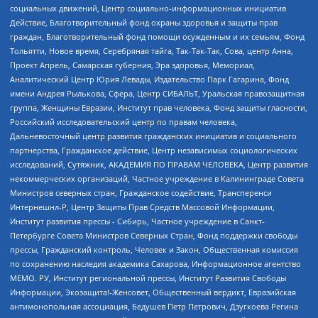
социальных движений, Центр социально-информационных инициатив
Действие, Благотворительный фонд охраны здоровья и защиты прав
граждан, Благотворительный фонд помощи осужденным и их семьям, Фонд
Тольятти, Новое время, Серебряная тайга, Так-Так-Так, Сова, центр Анна,
Проект Апрель, Самарская губерния, Эра здоровья, Мемориал,
Аналитический Центр Юрия Левады, Издательство Парк Гагарина, Фонд
имени Андрея Рылькова, Сфера, Центр СИБАЛЬТ, Уральская правозащитная
группа, Женщины Евразии, Институт прав человека, Фонд защиты гласности,
Российский исследовательский центр по правам человека,
Дальневосточный центр развития гражданских инициатив и социального
партнерства, Гражданское действие, Центр независимых социологических
исследований, Сутяжник, АКАДЕМИЯ ПО ПРАВАМ ЧЕЛОВЕКА, Центр развития
некоммерческих организаций, Частное учреждение в Калининграде Совета
Министров северных стран, Гражданское содействие, Трансперенси
Интернешнл-Р, Центр Защиты Прав Средств Массовой Информации,
Институт развития прессы - Сибирь, Частное учреждение в Санкт-
Петербурге Совета Министров Северных Стран, Фонд поддержки свободы
прессы, Гражданский контроль, Человек и Закон, Общественная комиссия
по сохранению наследия академика Сахарова, Информационное агентство
МЕМО. РУ, Институт региональной прессы, Институт Развития Свободы
Информации, Экозащита!-Женсовет, Общественный вердикт, Евразийская
антимонопольная ассоциация, Бедушев Петр Петрович, Дзугкоева Регина