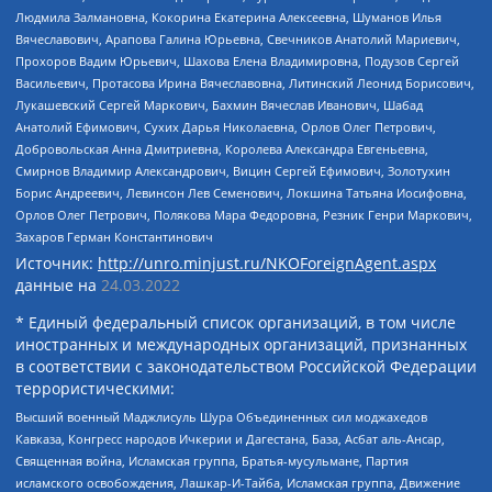
Людмила Залмановна, Кокорина Екатерина Алексеевна, Шуманов Илья
Вячеславович, Арапова Галина Юрьевна, Свечников Анатолий Мариевич,
Прохоров Вадим Юрьевич, Шахова Елена Владимировна, Подузов Сергей
Васильевич, Протасова Ирина Вячеславовна, Литинский Леонид Борисович,
Лукашевский Сергей Маркович, Бахмин Вячеслав Иванович, Шабад
Анатолий Ефимович, Сухих Дарья Николаевна, Орлов Олег Петрович,
Добровольская Анна Дмитриевна, Королева Александра Евгеньевна,
Смирнов Владимир Александрович, Вицин Сергей Ефимович, Золотухин
Борис Андреевич, Левинсон Лев Семенович, Локшина Татьяна Иосифовна,
Орлов Олег Петрович, Полякова Мара Федоровна, Резник Генри Маркович,
Захаров Герман Константинович
Источник:
http://unro.minjust.ru/NKOForeignAgent.aspx
данные на
24.03.2022
* Единый федеральный список организаций, в том числе
иностранных и международных организаций, признанных
в соответствии с законодательством Российской Федерации
террористическими:
Высший военный Маджлисуль Шура Объединенных сил моджахедов
Кавказа, Конгресс народов Ичкерии и Дагестана, База, Асбат аль-Ансар,
Священная война, Исламская группа, Братья-мусульмане, Партия
исламского освобождения, Лашкар-И-Тайба, Исламская группа, Движение