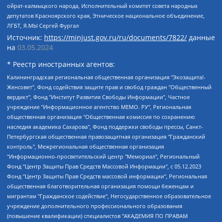
ойрат-калмыцкого народа, Исполнительный комитет совета народных
депутатов Красноярского края, Этническое национальное объединение,
ЛГБТ, Я.МЫ Сергей Фургал
Источник:
https://minjust.gov.ru/ru/documents/7822/
данные
на
03.05.2024
* Реестр иностранных агентов:
Калининградская региональная общественная организация "Экозащита!-Женсовет", Фонд содействия защите прав и свобод граждан "Общественный вердикт", Фонд "Институт Развития Свободы Информации", Частное учреждение "Информационное агентство МЕМО. РУ", Региональная общественная организация "Общественная комиссия по сохранению наследия академика Сахарова", Фонд поддержки свободы прессы, Санкт-Петербургская общественная правозащитная организация "Гражданский контроль", Межрегиональная общественная организация "Информационно-просветительский центр "Мемориал", Региональный Фонд "Центр Защиты Прав Средств Массовой Информации", с 05.12.2023 Фонд "Центр Защиты Прав Средств массовой информации", Региональная общественная благотворительная организация помощи беженцам и мигрантам "Гражданское содействие", Негосударственное образовательное учреждение дополнительного профессионального образования (повышение квалификации) специалистов "АКАДЕМИЯ ПО ПРАВАМ ЧЕЛОВЕКА", Свердловская региональная общественная организация "Сутяжник", Автономная некоммерческая организация "Центр независимых социологических исследований", Союз общественных объединений "Российский исследовательский центр по правам человека", Региональное общественное учреждение научно-информационный центр "МЕМОРИАЛ", Некоммерческая организация "Фонд защиты гласности", Автономная некоммерческая организация "Институт прав человека", Городская общественная организация "Екатеринбургское общество "МЕМОРИАЛ", Городская общественная организация "Рязанское историко-просветительское и правозащитное общество "Мемориал" (Рязанский Мемориал), Челябинский региональный орган общественной самодеятельности – женское общественное объединение "Женщины Евразии", Челябинский региональный орган общественной самодеятельности "Уральская правозащитная группа", Фонд содействия защите здоровья и социальной справедливости имени Андрея Рылькова, Автономная Некоммерческая Организация "Аналитический Центр Юрия Левады", Автономная некоммерческая организация социальной поддержки населения "Проект Апрель", Региональная общественная организация помощи женщинам и детям, находящимся в кризисной ситуации "Информационно-методический центр "Анна", Фонд содействия развитию массовых коммуникаций и правовому просвещению "Так-так-Так", Фонд содействия устойчивому развитию "Серебряная тайга", Свердловский региональный общественный фонд социальных проектов "Новое время", "Idel.Реалии", Кавказ.Реалии, Крым.Реалии, Телеканал Настоящее Время, Татаро-башкирская служба Радио Свобода (Azatliq Radiosi), Радио Свободная Европа/Радио Свобода (PCE/PC), "Сибирь.Реалии", "Фактограф", Благотворительный фонд помощи осужденным и их семьям, Автономная некоммерческая организация "Институт глобализации и социальных движений", Фонд "В защиту прав заключенных", Частное учреждение "Центр поддержки и содействия развитию средств массовой информации", Пензенский региональный общественный благотворительный фонд "Гражданский союз", "Север.Реалии", Некоммерческая организация Фонд "Правовая инициатива", Общество с ограниченной ответственностью "Радио Свободная Европа/Радио Свобода", Чешское информационное агентство "MEDIUM-ORIENT", Красноярская региональная общественная организация "Мы против СПИДа", Камалягин Денис Николаевич, Маркелов Сергей Евгеньевич, Пономарев Лев Александрович, Савицкая Людмила Алексеевна, Автономная некоммерческая организация "Центр по работе с проблемой насилия "НАСИЛИЮ.НЕТ", Межрегиональный профессиональный союз работников здравоохранения "Альянс врачей", Юридическое лицо, зарегистрированное в Латвийской Республике, SIA "Medusa Project" (регистрационный номер 40103797863, дата регистрации 10.06.2014), Некоммерческая организация "Фонд по борьбе с коррупцией", Автономная некоммерческая организация "Институт права и публичной политики", Баданин Роман Сергеевич, Гликин Максим Александрович, Железнова Мария Михайловна, Лукьянова Юлия Сергеевна, Маетная Елизавета Витальевна, Маняхин Петр Борисович, Чуракова Ольга Владимировна, Ярош Юлия Петровна, Юридическое лицо "The Insider SIA", зарегистрированное в Риге, Латвийская Республика (дата регистрации 26.06.2015), являющееся администратором доменного имени интернет-издания "The Insider SIA", https://theins.ru, Постернак Алексей Евгеньевич, Рубин Михаил Аркадьевич, Анин Роман Александрович, Юридическое лицо Istories fonds, зарегистрированное в Латвийской Республике (регистрационный номер 50008295751, дата регистрации 24.02.2020), Великовский Дмитрий Александрович, Долинина Ирина Николаевна, Мароховская Алеся Алексеевна, Шлейнов Роман Юрьевич, Шмагун Олеся Валентиновна, Общество с ограниченной ответственностью "Альтаир 2021", Общество с ограниченной ответственностью "Вега 2021", Общество с ограниченной ответственностью "Главный редактор 2021", Общество с ограниченной ответственностью "Ромашки монолит", Важенков Артем Валерьевич, Ивановская областная общественная организация "Центр гендерных исследований", Гурман Юрий Альбертович, Медиапроект "ОВД-Инфо", Егоров Владимир Владимирович, Жилинский Владимир Александрович, Общество с ограниченной ответственностью "ЗП", Иванова София Юрьевна, Карезина Инна Павловна, Кильтау Екатерина Викторовна, Петров Алексей Викторович, Пискунов Сергей Евгеньевич, Смирнов Сергей Сергеевич, Тихонов Михаил Сергеевич, Общество с ограниченной ответственностью "ЖУРНАЛИСТ-ИНОСТРАННЫЙ АГЕНТ", Арапова Галина Юрьевна, Вольтская Татьяна Анатольевна, Американская компания "Mason G.E.S. Anonymous Foundation" (США), являющаяся владельцем интернет-издания https://mnews.world/, Компания "Stichting Bellingcat", зарегистрированная в Нидерландах (дата регистрации 11.07.2018), Захаров Андрей Вячеславович, Клепиковская Екатерина Дмитриевна, Общество с ограниченной ответственностью "МЕМО", Перл Роман Александрович, Симонов Евгений Алексеевич, Соловьева Елена Анатольевна, Сотников Даниил Владимирович, Сурначева Елизавета Дмитриевна, Автономная некоммерческая организация по защите прав человека и информированию населения "Якутия – Наше Мнение", Общество с ограниченной ответственностью "Москоу диджитал медиа", с 26.01.2023 Общество с ограниченной ответственностью "Чайка Белые сады", Ветошкина Валерия Валерьевна, Заговора Максим Александрович, Межрегиональное общественное движение "Российская ЛГБТ - сеть", Оленичев Максим Владимирович, Павлов Иван Юрьевич, Скворцова Елена Сергеевна, Общество с ограниченной ответственностью "Как бы инагент", Кочетков Игорь Викторович, Общество с ограниченной ответственностью "Честные выборы", Еланчик Олег Александрович, Общество с ограниченной ответственностью "Нобелевский призыв", Гималова Регина Эмилевна, Григорьев Андрей Валерьевич, Григорьева Алина Александровна, Ассоциация по содействию защите прав призывников, альтернативнослужащих и военнослужащих "Правозащитная группа "Гражданин.Армия.Право", Хисамова Регина Фаритовна, Автономная некоммерческая организация по реализации социально-правовых программ "Лилит", Дальневосточное общественное движение "Маяк", Санкт-Петербургская ЛГБТ-инициативная группа "Выход", Инициативная группа ЛГБТ+ "Реверс", Алексеев Андрей Викторович, Бекбулатова Таисия Львовна, Беляев Иван Михайлович, Владыкина Елена Сергеевна, Гельман Марат Александрович, Никульшина Вероника Юрьевна, Толоконникова Надежда Андреевна, Шендерович Виктор Анатольевич, Общество с ограниченной ответственностью "Данное сообщение", Общество с ограниченной ответственностью Издательский дом "Новая глава", Айнбиндер Александра Александровна, Московский комьюнити-центр для ЛГБТ+инициатив, Благотворительный фонд развития филантропии, Deutsche Welle (Германия, Kurt-Schumacher-Strasse 3, 53113 Bonn), Борзунова Мария Михайловна, Воробьев Виктор Викторович, Голубева Анна Львовна, Константинова Алла Михайловна, Малкова Ирина Владимировна, Мурадов Мурад Абдулгалимович, Осетинская Елизавета Николаевна, Понасенков Евгений Николаевич, Ганапольский Матвей Юрьевич, Киселев Евгений Алексеевич, Борухович Ирина Григорьевна, Дремин Иван Тимофеевич, Дубровский Дмитрий Викторович, Красноярская региональная общественная организация поддержки и развития альтернативных образовательных технологий и межкультурных коммуникаций "ИНТЕРРА", Маяковская Екатерина Алексеевна, Фейгин Марк Захарович, Филимонов Андрей Викторович, Дзугкоева Регина Николаевна, Доброхотов Роман Александрович, Дудь Юрий Александрович, Елкин Сергей Владимирович, Кругликов Кирилл Игоревич, Сабунаева Мария Леонидовна, Семенов Алексей Владимирович, Шаинян Карен Багратович, Шульман Екатерина Михайловна, Асафьев Артур Валерьевич, Вахштайн Виктор Семенович, Венедиктов Алексей Алексеевич, Лушникова Екатерина Евгеньевна, Волков Леонид Михайлович, Невзоров Александр Глебович, Пархоменко Сергей Борисович, Сироткин Ярослав Николаевич, Кара-Мурза Владимир Владимирович, Баранова Наталья Владимировна, Гозман Леонид Яковлевич, Кагарлицкий Борис Юльевич, Климарев Михаил Валерьевич, Милов Владимир Станиславович, Автономная некоммерческая организация Краснодарский центр современного искусства "Типография", Моргенштерн Алишер Тагирович, Соболь Любовь Эдуардовна, Общество с ограниченной ответственностью "ЛИЗА НОРМ", Каспаров Гарри Кимович, Ходорковский Михаил Борисович, Общество с ограниченной ответственностью "Апрельские тезисы", Данилович Ирина Брониславовна, Кашин Олег Владимирович, Петров Николай Владимирович, Пивоваров Алексей Владимирович, Соколов Михаил Владимирович, Цветкова Юлия Владимировна, Чичваркин Евгений Александрович, Комитет против пыток/Команда против пыток, Общество с ограниченной ответственностью "Первый научный", Общество с ограниченной ответственностью "Вертолет и ко", Белоцерковская Вероника Борисовна, Кац Максим Евгеньевич, Лазарева Татьяна Юрьевна, Шаведдинов Руслан Табризович, Яшин Илья Валерьевич, Общество с ограниченной ответственностью "Иноагент ААВ", Алешковский Дмитрий Петрович, Альбац Евгения Марковна, Быков Дмитрий Львович, Галямина Юлия Евгеньевна, Лойко Сергей Леонидович, Мартынов Кирилл Константинович, Медведев Сергей Александрович, Крашенинников Федор Геннадиевич, Гордеева Катерина Вл