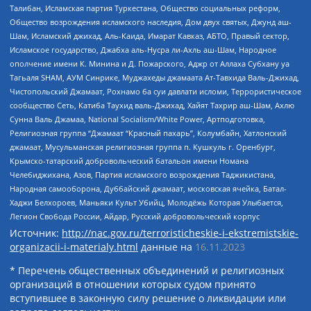
Талибан, Исламская партия Туркестана, Общество социальных реформ,
Общество возрождения исламского наследия, Дом двух святых, Джунд аш-
Шам, Исламский джихад, Аль-Каида, Имарат Кавказ, АБТО, Правый сектор,
Исламское государство, Джабха аль-Нусра ли-Ахль аш-Шам, Народное
ополчение имени К. Минина и Д. Пожарского, Аджр от Аллаха Субхану уа
Тагьаля SHAM, АУМ Синрике, Муджахеды джамаата Ат-Тавхида Валь-Джихад,
Чистопольский Джамаат, Рохнамо ба суи давлати исломи, Террористическое
сообщество Сеть, Катиба Таухид валь-Джихад, Хайят Тахрир аш-Шам, Ахлю
Сунна Валь Джамаа, National Socialism/White Power, Артподготовка,
Религиозная группа “Джамаат “Красный пахарь”, Колумбайн, Хатлонский
джамаат, Мусульманская религиозная группа п. Кушкуль г. Оренбург,
Крымско-татарский добровольческий батальон имени Номана
Челебиджихана, Азов, Партия исламского возрождения Таджикистана,
Народная самооборона, Дуббайский джамаат, московская ячейка, Батал-
Хаджи Белхороев, Маньяки Культ Убийц, Молодёжь Которая Улыбается,
Легион Свобода России, Айдар, Русский добровольческий корпус
Источник:
http://nac.gov.ru/terroristicheskie-i-ekstremistskie-
organizacii-i-materialy.html
данные на
16.11.2023
* Перечень общественных объединений и религиозных
организаций в отношении которых судом принято
вступившее в законную силу решение о ликвидации или