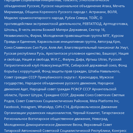
объединение Русские, Русское национальное объединение Атака, Мечеть
Мирмамеда, Община Коренного Русского народа г. Астрахани, ВОЛЯ,
Меджлис крымскотатарского народа, Рубеж Севера, ТОЙС, О
противодействии экстремистской деятельности, РЕВТАТПОД, Артподготовка,
Штольц, В честь иконы Божией Матери Державная, Сектор 16,
Независимость, Фирма, Молодежная правозащитная группа МПГ, Курсом
Правды и Единения, Каракольская инициативная группа, Автоград Крю,
Союз Славянских Сил Руси, Алля-Аят, Благотворительный пансионат Ак Умут,
Русская республика Русь, Арестантское уголовное единство, Башкорт, Нация
и свобода, Нация и свобода, W.H.С., Фалунь Дафа, Иртыш Ultras, Русский
Патриотический клуб-Новокузнецк/РПК, Сибирский державный союз, Фонд
борьбы с коррупцией, Фонд защиты прав граждан, Штабы Навального,
Совет граждан СССР Прикубанского округа г. Краснодара, Мужское
государство, Народное объединение русского движения, Народное
движение Адат, Народный совет граждан РСФСР СССР Архангельской
области, Проект Штурм, Граждане СССР, Держава Союз Советских Светлых
Родов, Совет Советских Социалистических Районов, Meta Platforms Inc,
Facebook, Instagram, WhatsApp, СИЧ-С14, Добровольческое Движение
Организации украинских националистов, Черный Комитет, Татарстанское
Региональное Всетатарское общественное движение, Невоград,
Молодежное Демократическое Движение Весна, Верховный Совет
Татарской Автономной Советской Социалистической Республики, Конгресс