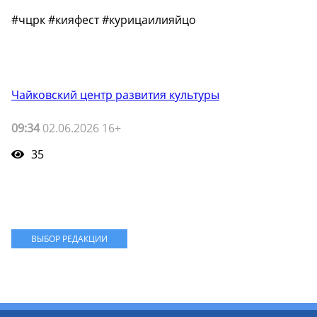
#чцрк #кияфест #курицаилияйцо
Чайковский центр развития культуры
09:34
02.06.2026 16+
35
ВЫБОР РЕДАКЦИИ