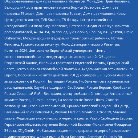
Образовательный дом прав человека Чернигов, Фонд Дом Прав Человека,
Белорусский дом прав человека имени Бориса Звозскова, Дом прав
человека Тбилиси, Дом прав человека Ереван, Дом прав человека Крым,
Центр дикого лосося, TVR Studios, ТВ Дождь, Центр европейских
исследований им Вилфрида Мартенса, Сетевое объединение журналистов
расследователей, АЛЛАТРА, За свободную Россию, Свободная Бурятия, Uralic,
UnKremlin, Международная федерация транспортных рабочих, ИстЧам
Финланд, Гудзоновский институт, Фонд Демократического Развития,
Комитет-2024, Центрально-Европейский университет, Центр
восточноевропейских и международных исследований, Общество
Сторожевой башни, Библии и трактатов Свидетелей Иеговы, Гражданский
Совет, Центр анализа европейской политики, Академическая сеть Восточная
Европа, Российский комитет действия, РЭНД корпорейшн, Русская Америка
за демократию в России, Настоящая Россия, Глобальная сеть журналистов-
расследователей, Служба поддержки, Свободная Россия Берлин, Свободная
Россия Северный Рейн-Вестфалия, Фонд глобальной помощи, Антивоенный
комитет России, Russie-Libertes, La Asocicion de Rusos Libres, Союз за
возвращение Северных территорий, Крымскотатарский Ресурсный Центр,
Глобальный союз IndustriALL, Russian Election Monitor, Article 19, Мнение
медиа, Федерация анархического черного креста, Радио Свободная Европа,
Германское общество изучения Восточной Европы, Фонд имени Фридриха
Эберта, XZ gGmbH, Мобильная академия поддержки гендерной демократии
и миротворчества, Форум имени Льва Копелева, American Councils for