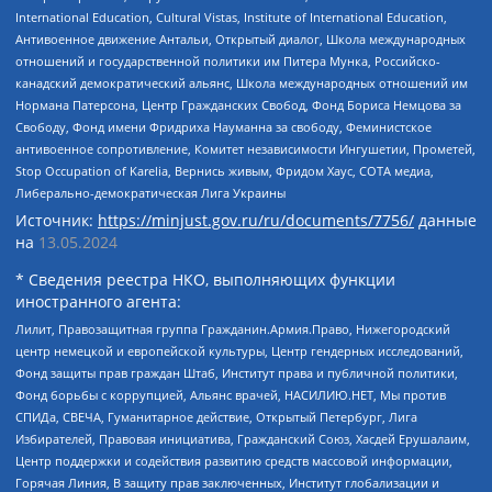
International Education, Cultural Vistas, Institute of International Education,
Антивоенное движение Антальи, Открытый диалог, Школа международных
отношений и государственной политики им Питера Мунка, Российско-
канадский демократический альянс, Школа международных отношений им
Нормана Патерсона, Центр Гражданских Свобод, Фонд Бориса Немцова за
Свободу, Фонд имени Фридриха Науманна за свободу, Феминистское
антивоенное сопротивление, Комитет независимости Ингушетии, Прометей,
Stop Occupation of Karelia, Вернись живым, Фридом Хаус, СОТА медиа,
Либерально-демократическая Лига Украины
Источник:
https://minjust.gov.ru/ru/documents/7756/
данные
на
13.05.2024
* Сведения реестра НКО, выполняющих функции
иностранного агента:
Лилит, Правозащитная группа Гражданин.Армия.Право, Нижегородский
центр немецкой и европейской культуры, Центр гендерных исследований,
Фонд защиты прав граждан Штаб, Институт права и публичной политики,
Фонд борьбы с коррупцией, Альянс врачей, НАСИЛИЮ.НЕТ, Мы против
СПИДа, СВЕЧА, Гуманитарное действие, Открытый Петербург, Лига
Избирателей, Правовая инициатива, Гражданский Союз, Хасдей Ерушалаим,
Центр поддержки и содействия развитию средств массовой информации,
Горячая Линия, В защиту прав заключенных, Институт глобализации и