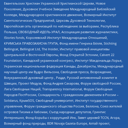
Евангельских Христиан Украинской Христианской Церкви, Новое
Поколение, Духовное Учебное Заведение Международный Библейский
Колледж, Международное христианское движение, Всемирный Институт
Саентологических Предприятий, Церковь Духовной Технологии,
Европейская сеть организаций по наблюдению за выборами, Республика
Польша, СВОБОДНЫЙ ИДЕЛЬ-УРАЛ, Ассоциация развития журналистики,
IStories fonds, Королевский Институт Международных Отношений,
КРИМСЬКА ПРАВОЗАХИСНА ГРУПА, Фонд имени Генриха Бёлля, Stichting
Bellingcat, Bellingcat Ltd, The Insider, Институт правовой инициативы
Центральной и Восточной Европы, Фонд Открытой Эстонии, Calvert 22
Foundation, Канадский украинский конгресс, Институт Макдональда-Лорье,
Украинская национальная федерация Канады, Декабристы, Международный
научный центр им Вудро Вильсона, Свободная пресса, Возрождение,
Всеукраинский духовный центр , Риддл, Русский антивоенный комитет в
Швеции, Проект Медуза, Фонд Андрея Сахарова, Форум свободной России,
Лига Свободных Наций, Transparеncy International, Форум Свободных
Народов ПостРоссии, Солидарность с гражданским движением в России –
Solidarus, КрымSOS, Свободный университет, Институт государственного
управления, Форум гражданского общества Россия, Беллона, Союз жителей
островов Тисима и Хабомаи, Съезд народных депутатов, Гринпис
Интернешнл, Фонд борьбы с коррупцией Инк, Завет церквей TCCN, Агора,
Всемирный фонд природы, BDR Novaja Gazeta-Europe, Алтай проект,