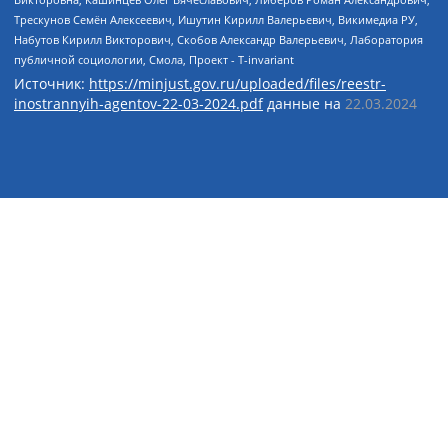
Источник:
https://minjust.gov.ru/uploaded/files/reestr-
inostrannyih-agentov-22-03-2024.pdf
данные на
22.03.2024