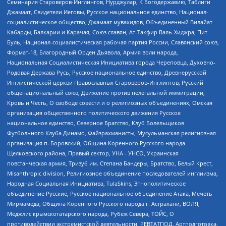
Семинария Староверов-Инглингов, Нурджулар, К Богодержавию, Таблиги
Джамаат, Свидетели Иеговы, Русское национальное единство, Национал-
социалистическое общество, Джамаат мувахидов, Объединенный Вилайат
Кабарды, Балкарии и Карачая, Союз славян, Ат-Такфир Валь-Хиджра, Пит
Буль, Национал-социалистическая рабочая партия России, Славянский союз,
Формат-18, Благородный Орден Дьявола, Армия воли народа,
Национальная Социалистическая Инициатива города Череповца, Духовно-
Родовая Держава Русь, Русское национальное единство, Древнерусской
Инглистической церкви Православных Староверов-Инглингов, Русский
общенациональный союз, Движение против нелегальной иммиграции,
Кровь и Честь, О свободе совести и о религиозных объединениях, Омская
организация общественного политического движения Русское
национальное единство, Северное Братство, Клуб Болельщиков
Футбольного Клуба Динамо, Файзрахманисты, Мусульманская религиозная
организация п. Боровский, Община Коренного Русского народа
Щелковского района, Правый сектор, УНА - УНСО, Украинская
повстанческая армия, Тризуб им. Степана Бандеры, Братство, Белый Крест,
Misanthropic division, Религиозное объединение последователей инглиизма,
Народная Социальная Инициатива, TulaSkins, Этнополитическое
объединение Русские, Русское национальное объединение Атака, Мечеть
Мирмамеда, Община Коренного Русского народа г. Астрахани, ВОЛЯ,
Меджлис крымскотатарского народа, Рубеж Севера, ТОЙС, О
противодействии экстремистской деятельности, РЕВТАТПОД, Артподготовка,