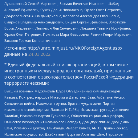
Лукашевский Сергей Маркович, Бахмин Вячеслав Иванович, Шабад
Анатолий Ефимович, Сухих Дарья Николаевна, Орлов Олег Петрович,
Добровольская Анна Дмитриевна, Королева Александра Евгеньевна,
Смирнов Владимир Александрович, Вицин Сергей Ефимович, Золотухин
Борис Андреевич, Левинсон Лев Семенович, Локшина Татьяна Иосифовна,
Орлов Олег Петрович, Полякова Мара Федоровна, Резник Генри Маркович,
Захаров Герман Константинович
Источник:
http://unro.minjust.ru/NKOForeignAgent.aspx
данные на
24.03.2022
* Единый федеральный список организаций, в том числе
иностранных и международных организаций, признанных
в соответствии с законодательством Российской Федерации
террористическими:
Высший военный Маджлисуль Шура Объединенных сил моджахедов
Кавказа, Конгресс народов Ичкерии и Дагестана, База, Асбат аль-Ансар,
Священная война, Исламская группа, Братья-мусульмане, Партия
исламского освобождения, Лашкар-И-Тайба, Исламская группа, Движение
Талибан, Исламская партия Туркестана, Общество социальных реформ,
Общество возрождения исламского наследия, Дом двух святых, Джунд аш-
Шам, Исламский джихад, Аль-Каида, Имарат Кавказ, АБТО, Правый сектор,
Исламское государство, Джабха аль-Нусра ли-Ахль аш-Шам, Народное