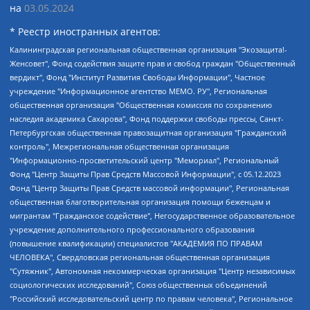
на
03.05.2024
* Реестр иностранных агентов:
Калининградская региональная общественная организация "Экозащита!-Женсовет", Фонд содействия защите прав и свобод граждан "Общественный вердикт", Фонд "Институт Развития Свободы Информации", Частное учреждение "Информационное агентство МЕМО. РУ", Региональная общественная организация "Общественная комиссия по сохранению наследия академика Сахарова", Фонд поддержки свободы прессы, Санкт-Петербургская общественная правозащитная организация "Гражданский контроль", Межрегиональная общественная организация "Информационно-просветительский центр "Мемориал", Региональный Фонд "Центр Защиты Прав Средств Массовой Информации", с 05.12.2023 Фонд "Центр Защиты Прав Средств массовой информации", Региональная общественная благотворительная организация помощи беженцам и мигрантам "Гражданское содействие", Негосударственное образовательное учреждение дополнительного профессионального образования (повышение квалификации) специалистов "АКАДЕМИЯ ПО ПРАВАМ ЧЕЛОВЕКА", Свердловская региональная общественная организация "Сутяжник", Автономная некоммерческая организация "Центр независимых социологических исследований", Союз общественных объединений "Российский исследовательский центр по правам человека", Региональное общественное учреждение научно-информационный центр "МЕМОРИАЛ", Некоммерческая организация "Фонд защиты гласности", Автономная некоммерческая организация "Институт прав человека", Городская общественная организация "Екатеринбургское общество "МЕМОРИАЛ", Городская общественная организация "Рязанское историко-просветительское и правозащитное общество "Мемориал" (Рязанский Мемориал), Челябинский региональный орган общественной самодеятельности – женское общественное объединение "Женщины Евразии", Челябинский региональный орган общественной самодеятельности "Уральская правозащитная группа", Фонд содействия защите здоровья и социальной справедливости имени Андрея Рылькова, Автономная Некоммерческая Организация "Аналитический Центр Юрия Левады", Автономная некоммерческая организация социальной поддержки населения "Проект Апрель", Региональная общественная организация помощи женщинам и детям, находящимся в кризисной ситуации "Информационно-методический центр "Анна", Фонд содействия развитию массовых коммуникаций и правовому просвещению "Так-так-Так", Фонд содействия устойчивому развитию "Серебряная тайга", Свердловский региональный общественный фонд социальных проектов "Новое время", "Idel.Реалии", Кавказ.Реалии, Крым.Реалии, Телеканал Настоящее Время, Татаро-башкирская служба Радио Свобода (Azatliq Radiosi), Радио Свободная Европа/Радио Свобода (PCE/PC), "Сибирь.Реалии", "Фактограф", Благотворительный фонд помощи осужденным и их семьям, Автономная некоммерческая организация "Институт глобализации и социальных движений", Фонд "В защиту прав заключенных", Частное учреждение "Центр поддержки и содействия развитию средств массовой информации", Пензенский региональный общественный благотворительный фонд "Гражданский союз", "Север.Реалии", Некоммерческая организация Фонд "Правовая инициатива", Общество с ограниченной ответственностью "Радио Свободная Европа/Радио Свобода", Чешское информационное агентство "MEDIUM-ORIENT", Красноярская региональная общественная организация "Мы против СПИДа", Камалягин Денис Николаевич, Маркелов Сергей Евгеньевич, Пономарев Лев Александрович, Савицкая Людмила Алексеевна, Автономная некоммерческая организация "Центр по работе с проблемой насилия "НАСИЛИЮ.НЕТ", Межрегиональный профессиональный союз работников здравоохранения "Альянс врачей", Юридическое лицо, зарегистрированное в Латвийской Республике, SIA "Medusa Project" (регистрационный номер 40103797863, дата регистрации 10.06.2014), Некоммерческая организация "Фонд по борьбе с коррупцией", Автономная некоммерческая организация "Институт права и публичной политики", Баданин Роман Сергеевич, Гликин Максим Александрович, Железнова Мария Михайловна, Лукьянова Юлия Сергеевна, Маетная Елизавета Витальевна, Маняхин Петр Борисович, Чуракова Ольга Владимировна, Ярош Юлия Петровна, Юридическое лицо "The Insider SIA", зарегистрированное в Риге, Латвийская Республика (дата регистрации 26.06.2015), являющееся администратором доменного имени интернет-издания "The Insider SIA", https://theins.ru, Постернак Алексей Евгеньевич, Рубин Михаил Аркадьевич, Анин Роман Александрович, Юридическое лицо Istories fonds, зарегистрированное в Латвийской Республике (регистрационный номер 50008295751, дата регистрации 24.02.2020), Великовский Дмитрий Александрович, Долинина Ирина Николаевна, Мароховская Алеся Алексеевна, Шлейнов Роман Юрьевич, Шмагун Олеся Валентиновна, Общество с ограниченной ответственностью "Альтаир 2021", Общество с ограниченной ответственностью "Вега 2021", Общество с ограниченной ответственностью "Главный редактор 2021", Общество с ограниченной ответственностью "Ромашки монолит", Важенков Артем Валерьевич, Ивановская областная общественная организация "Центр гендерных исследований", Гурман Юрий Альбертович, Медиапроект "ОВД-Инфо", Егоров Владимир Владимирович, Жилинский Владимир Александрович, Общество с ограниченной ответственностью "ЗП", Иванова София Юрьевна, Карезина Инна Павловна, Кильтау Екатерина Викторовна, Петров Алексей Викторович, Пискунов Сергей Евгеньевич, Смирнов Сергей Сергеевич, Тихонов Михаил Сергеевич, Общество с ограниченной ответственностью "ЖУРНАЛИСТ-ИНОСТРАННЫЙ АГЕНТ", Арапова Галина Юрьевна, Вольтская Татьяна Анатольевна, Американская компания "Mason G.E.S. Anonymous Foundation" (США), являющаяся владельцем интернет-издания https://mnews.world/, Компания "Stichting Bellingcat", зарегистрированная в Нидерландах (дата регистрации 11.07.2018), Захаров Андрей Вячеславович, Клепиковская Екатерина Дмитриевна, Общество с ограниченной ответственностью "МЕМО", Перл Роман Александрович, Симонов Евгений Алексеевич, Соловьева Елена Анатольевна, Сотников Даниил Владимирович, Сурначева Елизавета Дмитриевна, Автономная некоммерческая организация по защите прав человека и информированию населения "Якутия – Наше Мнение", Общество с ограниченной ответственностью "Москоу диджитал медиа", с 26.01.2023 Общество с ограниченной ответственностью "Чайка Белые сады", Ветошкина Валерия Валерьевна, Заговора Максим Александрович, Межрегиональное общественное движение "Российская ЛГБТ - сеть", Оленичев Максим Владимирович, Павлов Иван Юрьевич, Скворцова Елена Сергеевна, Общество с ограниченной ответственностью "Как бы инагент", Кочетков Игорь Викторович, Общество с ограниченной ответственностью "Честные выборы", Еланчик Олег Александрович, Общество с ограниченной ответственностью "Нобелевский призыв", Гималова Регина Эмилевна, Григорьев Андрей Валерьевич, Григорьева Алина Александровна, Ассоциация по содействию защите прав призывников, альтернативнослужащих и военнослужащих "Правозащитная группа "Гражданин.Армия.Право", Хисамова Регина Фаритовна, Автономная некоммерческая организация по реализации социально-правовых программ "Лилит", Дальневосточное общественное движение "Маяк", Санкт-Петербургская ЛГБТ-инициативная группа "Выход", Инициативная группа ЛГБТ+ "Реверс", Алексеев Андрей Викторович, Бекбулатова Таисия Львовна, Беляев Иван Михайлович, Владыкина Елена Сергеевна, Гельман Марат Александрович, Никульшина Вероника Юрьевна, Толоконникова Надежда Андреевна, Шендерович Виктор Анатольевич, Общество с ограниченной ответственностью "Данное сообщение", Общество с ограниченной ответственностью Издательский дом "Новая глава", Айнбиндер Александра Александровна, Московский комьюнити-центр для ЛГБТ+инициатив, Благотворительный фонд развития филантропии, Deutsche Welle (Германия, Kurt-Schumacher-Strasse 3, 53113 Bonn), Борзунова Мария Михайловна, Воробьев Виктор Викторович, Голубева Анна Львовна, Константинова Алла Михайловна, Малкова Ирина Владимировна, Мурадов Мурад Абдулгалимович, Осетинская Елизавета Николаевна, Понасенков Евгений Николаевич, Ганапольский Матвей Юрьевич, Киселев Евгений Алексеевич, Борухович Ирина Григорьевна, Дремин Иван Тимофеевич, Дубровский Дмитрий Викторович, Красноярская региональная общественная организация поддержки и развития альтернативных образовательных технологий и межкультурных коммуникаций "ИНТЕРРА", Маяковская Екатерина Алексеевна, Фейгин Марк Захарович, Филимонов Андрей Викторович, Дзугкоева Регина Николаевна, Доброхотов Роман Александрович, Дудь Юрий Александрович, Елкин Сергей Владимирович, Кругликов Кирилл Игоревич, Сабунаева Мария Леонидовна, Семенов Алексей Владимирович, Шаинян Карен Багратович, Шульман Екатерина Михайловна, Асафьев Артур Валерьевич, Вахштайн Виктор Семенович, Венедиктов Алексей Алексеевич, Лушникова Екатерина Евгеньевна, Волков Леонид Михайлович, Невзоров Александр Глебович, Пархоменко Сергей Борисович, Сироткин Ярослав Николаевич, Кара-Мурза Владимир Владимирович, Баранова Наталья Владимировна, Гозман Леонид Яковлевич, Кагарлицкий Борис Юльевич, Климарев Михаил Валерьевич, Милов Владимир Станиславович, Автономная некоммерческая организация Краснодарский центр современного искусства "Типография", Моргенштерн Алишер Тагирович, Соболь Любовь Эдуардовна, Общество с ограниченной ответственностью "ЛИЗА НОРМ", Каспаров Гарри Кимович, Ходорковский Михаил Борисович, Общество с ограниченной ответственностью "Апрельские тезисы", Данилович Ирина Брониславовна, Кашин Олег Владимирович, Петров Николай Владимирович, Пивоваров Алексей Владимирович, Соколов Михаил Владимирович, Цветкова Юлия Владимировна, Чичваркин Евгений Александрович, Комитет против пыток/Команда против пыток, Общество с ограниченной ответственностью "Первый научный", Общество с ограниченной ответственностью "Вертолет и ко", Белоцерковская Вероника Борисовна, Кац Максим Евгеньевич, Лазарева Татьяна Юрьевна, Шаведдинов Руслан Табризович, Яшин Илья Валерьевич, Общество с ограниченной ответственностью "Иноагент ААВ", Алешковский Дмитрий Петрович, Альбац Евгения Марковна, Быков Дмитрий Львович, Галямина Юлия Евгеньевна, Лойко Сергей Леонидович, Мартынов Кирилл Константинович, Медведев Сергей Александрович, Крашенинников Федор Геннадиевич, Гордеева Катерина Вл