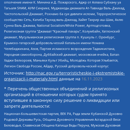
ополчение имени К. Минина и Д. Пожарского, Аджр от Аллаха Субхану уа
Тагьаля SHAM, АУМ Синрике, Муджахеды джамаата Ат-Тавхида Валь-Джихад,
Чистопольский Джамаат, Рохнамо ба суи давлати исломи, Террористическое
сообщество Сеть, Катиба Таухид валь-Джихад, Хайят Тахрир аш-Шам, Ахлю
Сунна Валь Джамаа, National Socialism/White Power, Артподготовка,
Религиозная группа “Джамаат “Красный пахарь”, Колумбайн, Хатлонский
джамаат, Мусульманская религиозная группа п. Кушкуль г. Оренбург,
Крымско-татарский добровольческий батальон имени Номана
Челебиджихана, Азов, Партия исламского возрождения Таджикистана,
Народная самооборона, Дуббайский джамаат, московская ячейка, Батал-
Хаджи Белхороев, Маньяки Культ Убийц, Молодёжь Которая Улыбается,
Легион Свобода России, Айдар, Русский добровольческий корпус
Источник:
http://nac.gov.ru/terroristicheskie-i-ekstremistskie-
organizacii-i-materialy.html
данные на
16.11.2023
* Перечень общественных объединений и религиозных
организаций в отношении которых судом принято
вступившее в законную силу решение о ликвидации или
запрете деятельности:
Национал-большевистская партия, ВЕК РА, Рада земли Кубанской Духовно
Родовой Державы Русь, Община Духовного Управления Асгардской Веси
Беловодья, Славянская Община Капища Веды Перуна, Мужская Духовная