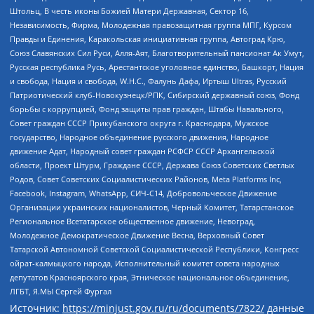
Штольц, В честь иконы Божией Матери Державная, Сектор 16,
Независимость, Фирма, Молодежная правозащитная группа МПГ, Курсом
Правды и Единения, Каракольская инициативная группа, Автоград Крю,
Союз Славянских Сил Руси, Алля-Аят, Благотворительный пансионат Ак Умут,
Русская республика Русь, Арестантское уголовное единство, Башкорт, Нация
и свобода, Нация и свобода, W.H.С., Фалунь Дафа, Иртыш Ultras, Русский
Патриотический клуб-Новокузнецк/РПК, Сибирский державный союз, Фонд
борьбы с коррупцией, Фонд защиты прав граждан, Штабы Навального,
Совет граждан СССР Прикубанского округа г. Краснодара, Мужское
государство, Народное объединение русского движения, Народное
движение Адат, Народный совет граждан РСФСР СССР Архангельской
области, Проект Штурм, Граждане СССР, Держава Союз Советских Светлых
Родов, Совет Советских Социалистических Районов, Meta Platforms Inc,
Facebook, Instagram, WhatsApp, СИЧ-С14, Добровольческое Движение
Организации украинских националистов, Черный Комитет, Татарстанское
Региональное Всетатарское общественное движение, Невоград,
Молодежное Демократическое Движение Весна, Верховный Совет
Татарской Автономной Советской Социалистической Республики, Конгресс
ойрат-калмыцкого народа, Исполнительный комитет совета народных
депутатов Красноярского края, Этническое национальное объединение,
ЛГБТ, Я.МЫ Сергей Фургал
Источник:
https://minjust.gov.ru/ru/documents/7822/
данные