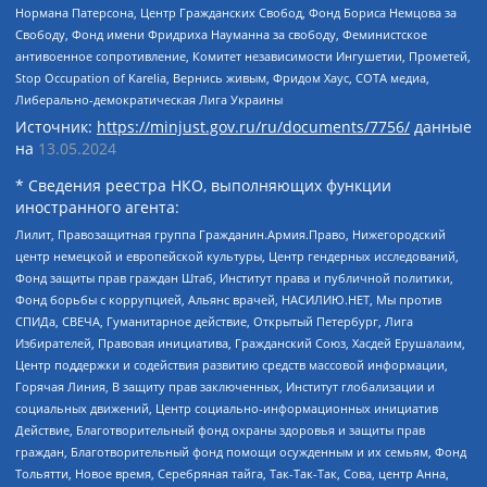
Нормана Патерсона, Центр Гражданских Свобод, Фонд Бориса Немцова за
Свободу, Фонд имени Фридриха Науманна за свободу, Феминистское
антивоенное сопротивление, Комитет независимости Ингушетии, Прометей,
Stop Occupation of Karelia, Вернись живым, Фридом Хаус, СОТА медиа,
Либерально-демократическая Лига Украины
Источник:
https://minjust.gov.ru/ru/documents/7756/
данные
на
13.05.2024
* Сведения реестра НКО, выполняющих функции
иностранного агента:
Лилит, Правозащитная группа Гражданин.Армия.Право, Нижегородский
центр немецкой и европейской культуры, Центр гендерных исследований,
Фонд защиты прав граждан Штаб, Институт права и публичной политики,
Фонд борьбы с коррупцией, Альянс врачей, НАСИЛИЮ.НЕТ, Мы против
СПИДа, СВЕЧА, Гуманитарное действие, Открытый Петербург, Лига
Избирателей, Правовая инициатива, Гражданский Союз, Хасдей Ерушалаим,
Центр поддержки и содействия развитию средств массовой информации,
Горячая Линия, В защиту прав заключенных, Институт глобализации и
социальных движений, Центр социально-информационных инициатив
Действие, Благотворительный фонд охраны здоровья и защиты прав
граждан, Благотворительный фонд помощи осужденным и их семьям, Фонд
Тольятти, Новое время, Серебряная тайга, Так-Так-Так, Сова, центр Анна,