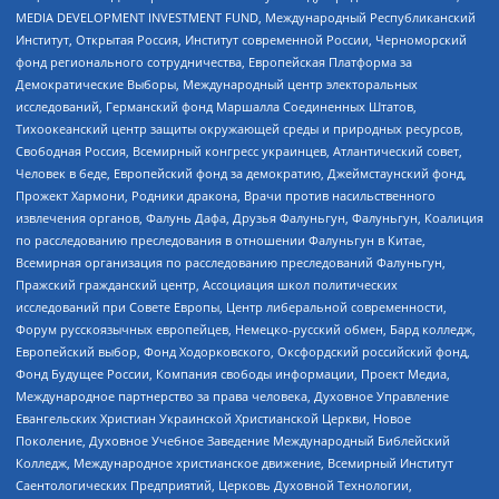
MEDIA DEVELOPMENT INVESTMENT FUND, Международный Республиканский
Институт, Открытая Россия, Институт современной России, Черноморский
фонд регионального сотрудничества, Европейская Платформа за
Демократические Выборы, Международный центр электоральных
исследований, Германский фонд Маршалла Соединенных Штатов,
Тихоокеанский центр защиты окружающей среды и природных ресурсов,
Свободная Россия, Всемирный конгресс украинцев, Атлантический совет,
Человек в беде, Европейский фонд за демократию, Джеймстаунский фонд,
Прожект Хармони, Родники дракона, Врачи против насильственного
извлечения органов, Фалунь Дафа, Друзья Фалуньгун, Фалуньгун, Коалиция
по расследованию преследования в отношении Фалуньгун в Китае,
Всемирная организация по расследованию преследований Фалуньгун,
Пражский гражданский центр, Ассоциация школ политических
исследований при Совете Европы, Центр либеральной современности,
Форум русскоязычных европейцев, Немецко-русский обмен, Бард колледж,
Европейский выбор, Фонд Ходорковского, Оксфордский российский фонд,
Фонд Будущее России, Компания свободы информации, Проект Медиа,
Международное партнерство за права человека, Духовное Управление
Евангельских Христиан Украинской Христианской Церкви, Новое
Поколение, Духовное Учебное Заведение Международный Библейский
Колледж, Международное христианское движение, Всемирный Институт
Саентологических Предприятий, Церковь Духовной Технологии,