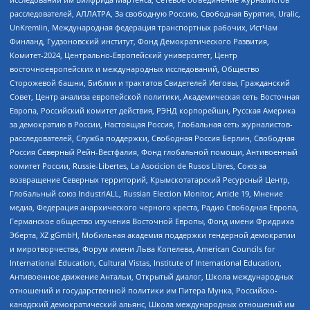
расследователей, АЛЛАТРА, За свободную Россию, Свободная Бурятия, Uralic,
UnKremlin, Международная федерация транспортных рабочих, ИстЧам
Финланд, Гудзоновский институт, Фонд Демократического Развития,
Комитет-2024, Центрально-Европейский университет, Центр
восточноевропейских и международных исследований, Общество
Сторожевой башни, Библии и трактатов Свидетелей Иеговы, Гражданский
Совет, Центр анализа европейской политики, Академическая сеть Восточная
Европа, Российский комитет действия, РЭНД корпорейшн, Русская Америка
за демократию в России, Настоящая Россия, Глобальная сеть журналистов-
расследователей, Служба поддержки, Свободная Россия Берлин, Свободная
Россия Северный Рейн-Вестфалия, Фонд глобальной помощи, Антивоенный
комитет России, Russie-Libertes, La Asocicion de Rusos Libres, Союз за
возвращение Северных территорий, Крымскотатарский Ресурсный Центр,
Глобальный союз IndustriALL, Russian Election Monitor, Article 19, Мнение
медиа, Федерация анархического черного креста, Радио Свободная Европа,
Германское общество изучения Восточной Европы, Фонд имени Фридриха
Эберта, XZ gGmbH, Мобильная академия поддержки гендерной демократии
и миротворчества, Форум имени Льва Копелева, American Councils for
International Education, Cultural Vistas, Institute of International Education,
Антивоенное движение Антальи, Открытый диалог, Школа международных
отношений и государственной политики им Питера Мунка, Российско-
канадский демократический альянс, Школа международных отношений им