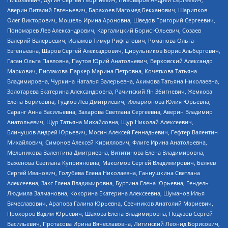
Аверин Виталий Евгеньевич, Барахоев Магомед Бекханович, Шарипков
Олег Викторович, Мошель Ирина Ароновна, Шведов Григорий Сергеевич,
Пономарев Лев Александрович, Каргалицкий Борис Юльевич, Созаев
Валерий Валерьевич, Исламов Тимур Рифгатович, Романова Ольга
Евгеньевна, Щаров Сергей Алексадрович, Цирульников Борис Альбертович,
Гасан Ольга Павловна, Паутов Юрий Анатольевич, Верховский Александр
Маркович, Пислакова-Паркер Марина Петровна, Кочеткова Татьяна
Владимировна, Чуркина Наталья Валерьевна, Акимова Татьяна Николаевна,
Золотарева Екатерина Александровна, Рачинский Ян Збигневич, Жемкова
Елена Борисовна, Гудков Лев Дмитриевич, Илларионова Юлия Юрьевна,
Саранг Анна Васильевна, Захарова Светлана Сергеевна, Аверин Владимир
Анатольевич, Щур Татьяна Михайловна, Щур Николай Алексеевич,
Блинушов Андрей Юрьевич, Мосин Алексей Геннадьевич, Гефтер Валентин
Михайлович, Симонов Алексей Кириллович, Флиге Ирина Анатольевна,
Мельникова Валентина Дмитриевна, Вититинова Елена Владимировна,
Баженова Светлана Куприяновна, Максимов Сергей Владимирович, Беляев
Сергей Иванович, Голубева Елена Николаевна, Ганнушкина Светлана
Алексеевна, Закс Елена Владимировна, Буртина Елена Юрьевна, Гендель
Людмила Залмановна, Кокорина Екатерина Алексеевна, Шуманов Илья
Вячеславович, Арапова Галина Юрьевна, Свечников Анатолий Мариевич,
Прохоров Вадим Юрьевич, Шахова Елена Владимировна, Подузов Сергей
Васильевич, Протасова Ирина Вячеславовна, Литинский Леонид Борисович,