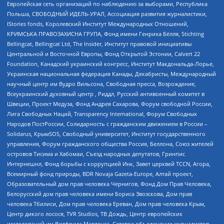
Европейская сеть организаций по наблюдению за выборами, Республика
Польша, СВОБОДНЫЙ ИДЕЛЬ-УРАЛ, Ассоциация развития журналистики,
IStories fonds, Королевский Институт Международных Отношений,
КРИМСЬКА ПРАВОЗАХИСНА ГРУПА, Фонд имени Генриха Бёлля, Stichting
Bellingcat, Bellingcat Ltd, The Insider, Институт правовой инициативы
Центральной и Восточной Европы, Фонд Открытой Эстонии, Calvert 22
Foundation, Канадский украинский конгресс, Институт Макдональда-Лорье,
Украинская национальная федерация Канады, Декабристы, Международный
научный центр им Вудро Вильсона, Свободная пресса, Возрождение,
Всеукраинский духовный центр , Риддл, Русский антивоенный комитет в
Швеции, Проект Медуза, Фонд Андрея Сахарова, Форум свободной России,
Лига Свободных Наций, Transparеncy International, Форум Свободных
Народов ПостРоссии, Солидарность с гражданским движением в России –
Solidarus, КрымSOS, Свободный университет, Институт государственного
управления, Форум гражданского общества Россия, Беллона, Союз жителей
островов Тисима и Хабомаи, Съезд народных депутатов, Гринпис
Интернешнл, Фонд борьбы с коррупцией Инк, Завет церквей TCCN, Агора,
Всемирный фонд природы, BDR Novaja Gazeta-Europe, Алтай проект,
Образовательный дом прав человека Чернигов, Фонд Дом Прав Человека,
Белорусский дом прав человека имени Бориса Звозскова, Дом прав
человека Тбилиси, Дом прав человека Ереван, Дом прав человека Крым,
Центр дикого лосося, TVR Studios, ТВ Дождь, Центр европейских
исследований им Вилфрида Мартенса, Сетевое объединение журналистов