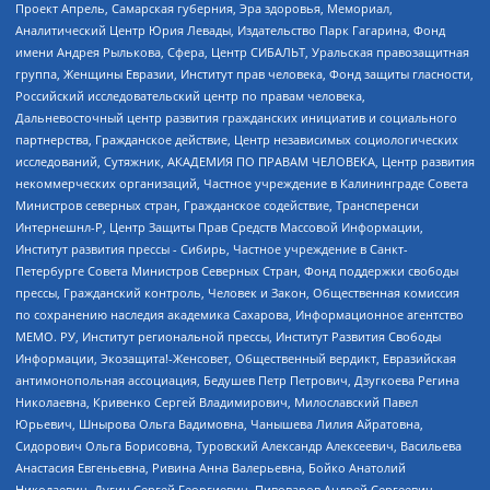
Проект Апрель, Самарская губерния, Эра здоровья, Мемориал,
Аналитический Центр Юрия Левады, Издательство Парк Гагарина, Фонд
имени Андрея Рылькова, Сфера, Центр СИБАЛЬТ, Уральская правозащитная
группа, Женщины Евразии, Институт прав человека, Фонд защиты гласности,
Российский исследовательский центр по правам человека,
Дальневосточный центр развития гражданских инициатив и социального
партнерства, Гражданское действие, Центр независимых социологических
исследований, Сутяжник, АКАДЕМИЯ ПО ПРАВАМ ЧЕЛОВЕКА, Центр развития
некоммерческих организаций, Частное учреждение в Калининграде Совета
Министров северных стран, Гражданское содействие, Трансперенси
Интернешнл-Р, Центр Защиты Прав Средств Массовой Информации,
Институт развития прессы - Сибирь, Частное учреждение в Санкт-
Петербурге Совета Министров Северных Стран, Фонд поддержки свободы
прессы, Гражданский контроль, Человек и Закон, Общественная комиссия
по сохранению наследия академика Сахарова, Информационное агентство
МЕМО. РУ, Институт региональной прессы, Институт Развития Свободы
Информации, Экозащита!-Женсовет, Общественный вердикт, Евразийская
антимонопольная ассоциация, Бедушев Петр Петрович, Дзугкоева Регина
Николаевна, Кривенко Сергей Владимирович, Милославский Павел
Юрьевич, Шнырова Ольга Вадимовна, Чанышева Лилия Айратовна,
Сидорович Ольга Борисовна, Туровский Александр Алексеевич, Васильева
Анастасия Евгеньевна, Ривина Анна Валерьевна, Бойко Анатолий
Николаевич, Дугин Сергей Георгиевич, Пивоваров Андрей Сергеевич,