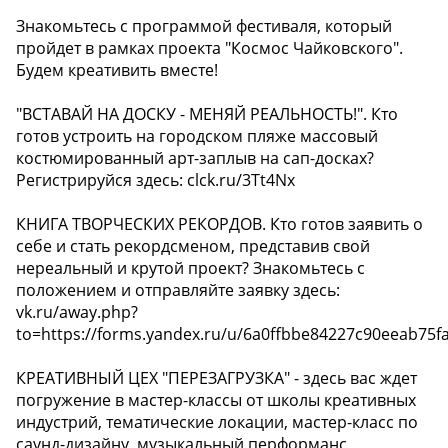
Знакомьтесь с программой фестиваля, который
пройдет в рамках проекта "Космос Чайковского".
Будем креативить вместе!
️"ВСТАВАЙ НА ДОСКУ - МЕНЯЙ РЕАЛЬНОСТЬ!". Кто
готов устроить на городском пляже массовый
костюмированный арт-заплыв на сап-досках?
Регистрируйся здесь: clck.ru/3Tt4Nx
️КНИГА ТВОРЧЕСКИХ РЕКОРДОВ. Кто готов заявить о
себе и стать рекордсменом, представив свой
нереальный и крутой проект? Знакомьтесь с
положением и отправляйте заявку здесь:
vk.ru/away.php?
to=https://forms.yandex.ru/u/6a0ffbbe84227c90eeab75f
️КРЕАТИВНЫЙ ЦЕХ "ПЕРЕЗАГРУЗКА" - здесь вас ждет
погружение в мастер-классы от школы креативных
индустрий, тематические локации, мастер-класс по
саунд-дизайну, музыкальный перформанс,