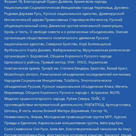
Формат-18, Благородный Орден Дьявола, Армия воли народа,
Национальная Социалистическая Инициатива города Череповца, Духовно-
Родовая Держава Русь, Русское национальное единство, Древнерусской
Инглистической церкви Православных Староверов-Инглингов, Русский
общенациональный союз, Движение против нелегальной иммиграции,
Кровь и Честь, О свободе совести и о религиозных объединениях, Омская
организация общественного политического движения Русское
национальное единство, Северное Братство, Клуб Болельщиков
Футбольного Клуба Динамо, Файзрахманисты, Мусульманская религиозная
организация п. Боровский, Община Коренного Русского народа
Щелковского района, Правый сектор, УНА - УНСО, Украинская
повстанческая армия, Тризуб им. Степана Бандеры, Братство, Белый Крест,
Misanthropic division, Религиозное объединение последователей инглиизма,
Народная Социальная Инициатива, TulaSkins, Этнополитическое
объединение Русские, Русское национальное объединение Атака, Мечеть
Мирмамеда, Община Коренного Русского народа г. Астрахани, ВОЛЯ,
Меджлис крымскотатарского народа, Рубеж Севера, ТОЙС, О
противодействии экстремистской деятельности, РЕВТАТПОД, Артподготовка,
Штольц, В честь иконы Божией Матери Державная, Сектор 16,
Независимость, Фирма, Молодежная правозащитная группа МПГ, Курсом
Правды и Единения, Каракольская инициативная группа, Автоград Крю,
Союз Славянских Сил Руси, Алля-Аят, Благотворительный пансионат Ак Умут,
Русская республика Русь, Арестантское уголовное единство, Башкорт, Нация