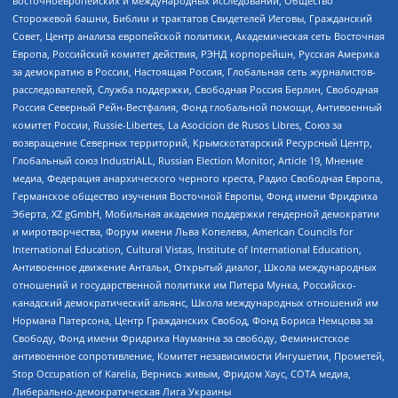
восточноевропейских и международных исследований, Общество
Сторожевой башни, Библии и трактатов Свидетелей Иеговы, Гражданский
Совет, Центр анализа европейской политики, Академическая сеть Восточная
Европа, Российский комитет действия, РЭНД корпорейшн, Русская Америка
за демократию в России, Настоящая Россия, Глобальная сеть журналистов-
расследователей, Служба поддержки, Свободная Россия Берлин, Свободная
Россия Северный Рейн-Вестфалия, Фонд глобальной помощи, Антивоенный
комитет России, Russie-Libertes, La Asocicion de Rusos Libres, Союз за
возвращение Северных территорий, Крымскотатарский Ресурсный Центр,
Глобальный союз IndustriALL, Russian Election Monitor, Article 19, Мнение
медиа, Федерация анархического черного креста, Радио Свободная Европа,
Германское общество изучения Восточной Европы, Фонд имени Фридриха
Эберта, XZ gGmbH, Мобильная академия поддержки гендерной демократии
и миротворчества, Форум имени Льва Копелева, American Councils for
International Education, Cultural Vistas, Institute of International Education,
Антивоенное движение Антальи, Открытый диалог, Школа международных
отношений и государственной политики им Питера Мунка, Российско-
канадский демократический альянс, Школа международных отношений им
Нормана Патерсона, Центр Гражданских Свобод, Фонд Бориса Немцова за
Свободу, Фонд имени Фридриха Науманна за свободу, Феминистское
антивоенное сопротивление, Комитет независимости Ингушетии, Прометей,
Stop Occupation of Karelia, Вернись живым, Фридом Хаус, СОТА медиа,
Либерально-демократическая Лига Украины