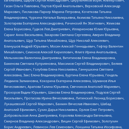
Евгеньевна, Щаров Сергей Алексадрович, Цирульников Борис Альбертович,
Гасан Ольга Павловна, Паутов Юрий Анатольевич, Верховский Александр
Маркович, Пислакова-Паркер Марина Петровна, Кочеткова Татьяна
Владимировна, Чуркина Наталья Валерьевна, Акимова Татьяна Николаевна,
Золотарева Екатерина Александровна, Рачинский Ян Збигневич, Жемкова
Елена Борисовна, Гудков Лев Дмитриевич, Илларионова Юлия Юрьевна,
Саранг Анна Васильевна, Захарова Светлана Сергеевна, Аверин Владимир
Анатольевич, Щур Татьяна Михайловна, Щур Николай Алексеевич,
Блинушов Андрей Юрьевич, Мосин Алексей Геннадьевич, Гефтер Валентин
Михайлович, Симонов Алексей Кириллович, Флиге Ирина Анатольевна,
Мельникова Валентина Дмитриевна, Вититинова Елена Владимировна,
Баженова Светлана Куприяновна, Максимов Сергей Владимирович, Беляев
Сергей Иванович, Голубева Елена Николаевна, Ганнушкина Светлана
Алексеевна, Закс Елена Владимировна, Буртина Елена Юрьевна, Гендель
Людмила Залмановна, Кокорина Екатерина Алексеевна, Шуманов Илья
Вячеславович, Арапова Галина Юрьевна, Свечников Анатолий Мариевич,
Прохоров Вадим Юрьевич, Шахова Елена Владимировна, Подузов Сергей
Васильевич, Протасова Ирина Вячеславовна, Литинский Леонид Борисович,
Лукашевский Сергей Маркович, Бахмин Вячеслав Иванович, Шабад
Анатолий Ефимович, Сухих Дарья Николаевна, Орлов Олег Петрович,
Добровольская Анна Дмитриевна, Королева Александра Евгеньевна,
Смирнов Владимир Александрович, Вицин Сергей Ефимович, Золотухин
Борис Андреевич, Левинсон Лев Семенович, Локшина Татьяна Иосифовна,