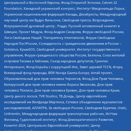
Центральной и Восточной Европы, Фонд Открытой Эстонии, Calvert 22
Foundation, Канадский украинский конгресс, Институт Макдональда-Лорье,
Украинская национальная федерация Канады, Декабристы, Международный
научный центр им Вудро Вильсона, Свободная пресса, Возрождение,
Всеукраинский духовный центр , Риддл, Русский антивоенный комитет в
Швеции, Проект Медуза, Фонд Андрея Сахарова, Форум свободной России,
Лига Свободных Наций, Transparеncy International, Форум Свободных
Народов ПостРоссии, Солидарность с гражданским движением в России –
Solidarus, КрымSOS, Свободный университет, Институт государственного
управления, Форум гражданского общества Россия, Беллона, Союз жителей
островов Тисима и Хабомаи, Съезд народных депутатов, Гринпис
Интернешнл, Фонд борьбы с коррупцией Инк, Завет церквей TCCN, Агора,
Всемирный фонд природы, BDR Novaja Gazeta-Europe, Алтай проект,
Образовательный дом прав человека Чернигов, Фонд Дом Прав Человека,
Белорусский дом прав человека имени Бориса Звозскова, Дом прав
человека Тбилиси, Дом прав человека Ереван, Дом прав человека Крым,
Центр дикого лосося, TVR Studios, ТВ Дождь, Центр европейских
исследований им Вилфрида Мартенса, Сетевое объединение журналистов
расследователей, АЛЛАТРА, За свободную Россию, Свободная Бурятия, Uralic,
UnKremlin, Международная федерация транспортных рабочих, ИстЧам
Финланд, Гудзоновский институт, Фонд Демократического Развития,
Комитет-2024, Центрально-Европейский университет, Центр