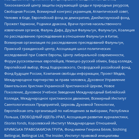
Тихоокеанский центр защиты окружающей среды и природных ресурсов,
Свободная Россия, Всемирный конгресс украинцев, Атлантический совет,
Человек в беде, Европейский фонд за демократию, Джеймстаунский фонд,
Прожект Хармони, Родники дракона, Врачи против насильственного
извлечения органов, Фалунь Дафа, Друзья Фалуньгун, Фалуньгун, Коалиция
по расследованию преследования в отношении Фалуньгун в Китае,
Всемирная организация по расследованию преследований Фалуньгун,
Пражский гражданский центр, Ассоциация школ политических
исследований при Совете Европы, Центр либеральной современности,
Форум русскоязычных европейцев, Немецко-русский обмен, Бард колледж,
Европейский выбор, Фонд Ходорковского, Оксфордский российский фонд,
Фонд Будущее России, Компания свободы информации, Проект Медиа,
Международное партнерство за права человека, Духовное Управление
Евангельских Христиан Украинской Христианской Церкви, Новое
Поколение, Духовное Учебное Заведение Международный Библейский
Колледж, Международное христианское движение, Всемирный Институт
Саентологических Предприятий, Церковь Духовной Технологии,
Европейская сеть организаций по наблюдению за выборами, Республика
Польша, СВОБОДНЫЙ ИДЕЛЬ-УРАЛ, Ассоциация развития журналистики,
IStories fonds, Королевский Институт Международных Отношений,
КРИМСЬКА ПРАВОЗАХИСНА ГРУПА, Фонд имени Генриха Бёлля, Stichting
Bellingcat, Bellingcat Ltd, The Insider, Институт правовой инициативы