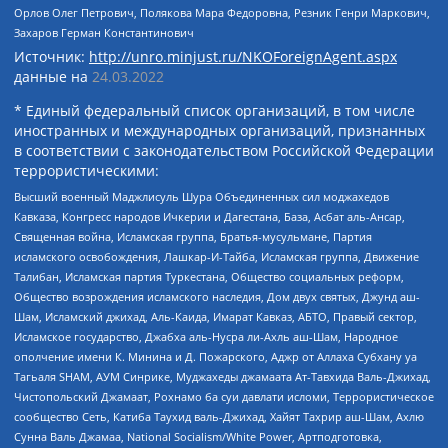
Орлов Олег Петрович, Полякова Мара Федоровна, Резник Генри Маркович,
Захаров Герман Константинович
Источник:
http://unro.minjust.ru/NKOForeignAgent.aspx
данные на
24.03.2022
* Единый федеральный список организаций, в том числе
иностранных и международных организаций, признанных
в соответствии с законодательством Российской Федерации
террористическими:
Высший военный Маджлисуль Шура Объединенных сил моджахедов
Кавказа, Конгресс народов Ичкерии и Дагестана, База, Асбат аль-Ансар,
Священная война, Исламская группа, Братья-мусульмане, Партия
исламского освобождения, Лашкар-И-Тайба, Исламская группа, Движение
Талибан, Исламская партия Туркестана, Общество социальных реформ,
Общество возрождения исламского наследия, Дом двух святых, Джунд аш-
Шам, Исламский джихад, Аль-Каида, Имарат Кавказ, АБТО, Правый сектор,
Исламское государство, Джабха аль-Нусра ли-Ахль аш-Шам, Народное
ополчение имени К. Минина и Д. Пожарского, Аджр от Аллаха Субхану уа
Тагьаля SHAM, АУМ Синрике, Муджахеды джамаата Ат-Тавхида Валь-Джихад,
Чистопольский Джамаат, Рохнамо ба суи давлати исломи, Террористическое
сообщество Сеть, Катиба Таухид валь-Джихад, Хайят Тахрир аш-Шам, Ахлю
Сунна Валь Джамаа, National Socialism/White Power, Артподготовка,