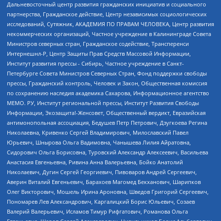
Дальневосточный центр развития гражданских инициатив и социального
партнерства, Гражданское действие, Центр независимых социологических
исследований, Сутяжник, АКАДЕМИЯ ПО ПРАВАМ ЧЕЛОВЕКА, Центр развития
некоммерческих организаций, Частное учреждение в Калининграде Совета
Министров северных стран, Гражданское содействие, Трансперенси
Интернешнл-Р, Центр Защиты Прав Средств Массовой Информации,
Институт развития прессы - Сибирь, Частное учреждение в Санкт-
Петербурге Совета Министров Северных Стран, Фонд поддержки свободы
прессы, Гражданский контроль, Человек и Закон, Общественная комиссия
по сохранению наследия академика Сахарова, Информационное агентство
МЕМО. РУ, Институт региональной прессы, Институт Развития Свободы
Информации, Экозащита!-Женсовет, Общественный вердикт, Евразийская
антимонопольная ассоциация, Бедушев Петр Петрович, Дзугкоева Регина
Николаевна, Кривенко Сергей Владимирович, Милославский Павел
Юрьевич, Шнырова Ольга Вадимовна, Чанышева Лилия Айратовна,
Сидорович Ольга Борисовна, Туровский Александр Алексеевич, Васильева
Анастасия Евгеньевна, Ривина Анна Валерьевна, Бойко Анатолий
Николаевич, Дугин Сергей Георгиевич, Пивоваров Андрей Сергеевич,
Аверин Виталий Евгеньевич, Барахоев Магомед Бекханович, Шарипков
Олег Викторович, Мошель Ирина Ароновна, Шведов Григорий Сергеевич,
Пономарев Лев Александрович, Каргалицкий Борис Юльевич, Созаев
Валерий Валерьевич, Исламов Тимур Рифгатович, Романова Ольга