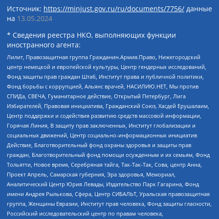
Источник:
https://minjust.gov.ru/ru/documents/7756/
данные
на
13.05.2024
* Сведения реестра НКО, выполняющих функции
иностранного агента:
Лилит, Правозащитная группа Гражданин.Армия.Право, Нижегородский
центр немецкой и европейской культуры, Центр гендерных исследований,
Фонд защиты прав граждан Штаб, Институт права и публичной политики,
Фонд борьбы с коррупцией, Альянс врачей, НАСИЛИЮ.НЕТ, Мы против
СПИДа, СВЕЧА, Гуманитарное действие, Открытый Петербург, Лига
Избирателей, Правовая инициатива, Гражданский Союз, Хасдей Ерушалаим,
Центр поддержки и содействия развитию средств массовой информации,
Горячая Линия, В защиту прав заключенных, Институт глобализации и
социальных движений, Центр социально-информационных инициатив
Действие, Благотворительный фонд охраны здоровья и защиты прав
граждан, Благотворительный фонд помощи осужденным и их семьям, Фонд
Тольятти, Новое время, Серебряная тайга, Так-Так-Так, Сова, центр Анна,
Проект Апрель, Самарская губерния, Эра здоровья, Мемориал,
Аналитический Центр Юрия Левады, Издательство Парк Гагарина, Фонд
имени Андрея Рылькова, Сфера, Центр СИБАЛЬТ, Уральская правозащитная
группа, Женщины Евразии, Институт прав человека, Фонд защиты гласности,
Российский исследовательский центр по правам человека,