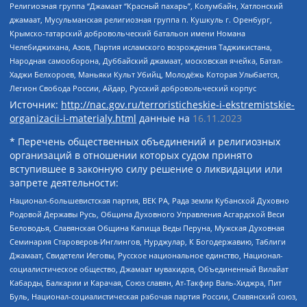
Религиозная группа “Джамаат “Красный пахарь”, Колумбайн, Хатлонский
джамаат, Мусульманская религиозная группа п. Кушкуль г. Оренбург,
Крымско-татарский добровольческий батальон имени Номана
Челебиджихана, Азов, Партия исламского возрождения Таджикистана,
Народная самооборона, Дуббайский джамаат, московская ячейка, Батал-
Хаджи Белхороев, Маньяки Культ Убийц, Молодёжь Которая Улыбается,
Легион Свобода России, Айдар, Русский добровольческий корпус
Источник:
http://nac.gov.ru/terroristicheskie-i-ekstremistskie-
organizacii-i-materialy.html
данные на
16.11.2023
* Перечень общественных объединений и религиозных
организаций в отношении которых судом принято
вступившее в законную силу решение о ликвидации или
запрете деятельности:
Национал-большевистская партия, ВЕК РА, Рада земли Кубанской Духовно
Родовой Державы Русь, Община Духовного Управления Асгардской Веси
Беловодья, Славянская Община Капища Веды Перуна, Мужская Духовная
Семинария Староверов-Инглингов, Нурджулар, К Богодержавию, Таблиги
Джамаат, Свидетели Иеговы, Русское национальное единство, Национал-
социалистическое общество, Джамаат мувахидов, Объединенный Вилайат
Кабарды, Балкарии и Карачая, Союз славян, Ат-Такфир Валь-Хиджра, Пит
Буль, Национал-социалистическая рабочая партия России, Славянский союз,