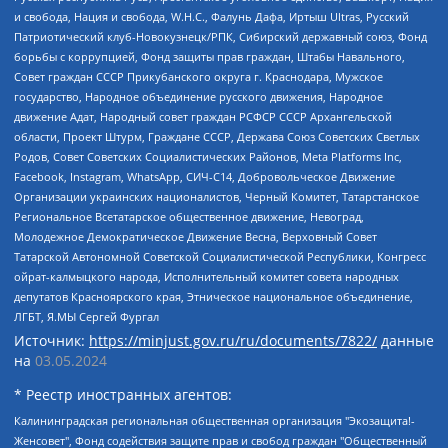
и свобода, Нация и свобода, W.H.С., Фалунь Дафа, Иртыш Ultras, Русский
Патриотический клуб-Новокузнецк/РПК, Сибирский державный союз, Фонд
борьбы с коррупцией, Фонд защиты прав граждан, Штабы Навального,
Совет граждан СССР Прикубанского округа г. Краснодара, Мужское
государство, Народное объединение русского движения, Народное
движение Адат, Народный совет граждан РСФСР СССР Архангельской
области, Проект Штурм, Граждане СССР, Держава Союз Советских Светлых
Родов, Совет Советских Социалистических Районов, Meta Platforms Inc,
Facebook, Instagram, WhatsApp, СИЧ-С14, Добровольческое Движение
Организации украинских националистов, Черный Комитет, Татарстанское
Региональное Всетатарское общественное движение, Невоград,
Молодежное Демократическое Движение Весна, Верховный Совет
Татарской Автономной Советской Социалистической Республики, Конгресс
ойрат-калмыцкого народа, Исполнительный комитет совета народных
депутатов Красноярского края, Этническое национальное объединение,
ЛГБТ, Я.МЫ Сергей Фургал
Источник:
https://minjust.gov.ru/ru/documents/7822/
данные
на
03.05.2024
* Реестр иностранных агентов:
Калининградская региональная общественная организация "Экозащита!-Женсовет", Фонд содействия защите прав и свобод граждан "Общественный вердикт", Фонд "Институт Развития Свободы Информации", Частное учреждение "Информационное агентство МЕМО. РУ", Региональная общественная организация "Общественная комиссия по сохранению наследия академика Сахарова", Фонд поддержки свободы прессы, Санкт-Петербургская общественная правозащитная организация "Гражданский контроль", Межрегиональная общественная организация "Информационно-просветительский центр "Мемориал", Региональный Фонд "Центр Защиты Прав Средств Массовой Информации", с 05.12.2023 Фонд "Центр Защиты Прав Средств массовой информации", Региональная общественная благотворительная организация помощи беженцам и мигрантам "Гражданское содействие", Негосударственное образовательное учреждение дополнительного профессионального образования (повышение квалификации) специалистов "АКАДЕМИЯ ПО ПРАВАМ ЧЕЛОВЕКА", Свердловская региональная общественная организация "Сутяжник", Автономная некоммерческая организация "Центр независимых социологических исследований", Союз общественных объединений "Российский исследовательский центр по правам человека", Региональное общественное учреждение научно-информационный центр "МЕМОРИАЛ", Некоммерческая организация "Фонд защиты гласности", Автономная некоммерческая организация "Институт прав человека", Городская общественная организация "Екатеринбургское общество "МЕМОРИАЛ", Городская общественная организация "Рязанское историко-просветительское и правозащитное общество "Мемориал" (Рязанский Мемориал), Челябинский региональный орган общественной самодеятельности – женское общественное объединение "Женщины Евразии", Челябинский региональный орган общественной самодеятельности "Уральская правозащитная группа", Фонд содействия защите здоровья и социальной справедливости имени Андрея Рылькова, Автономная Некоммерческая Организация "Аналитический Центр Юрия Левады", Автономная некоммерческая организация социальной поддержки населения "Проект Апрель", Региональная общественная организация помощи женщинам и детям, находящимся в кризисной ситуации "Информационно-методический центр "Анна", Фонд содействия развитию массовых коммуникаций и правовому просвещению "Так-так-Так", Фонд содействия устойчивому развитию "Серебряная тайга", Свердловский региональный общественный фонд социальных проектов "Новое время", "Idel.Реалии", Кавказ.Реалии, Крым.Реалии, Телеканал Настоящее Время, Татаро-башкирская служба Радио Свобода (Azatliq Radiosi), Радио Свободная Европа/Радио Свобода (PCE/PC), "Сибирь.Реалии", "Фактограф", Благотворительный фонд помощи осужденным и их семьям, Автономная некоммерческая организация "Институт глобализации и социальных движений", Фонд "В защиту прав заключенных", Частное учреждение "Центр поддержки и содействия развитию средств массовой информации", Пензенский региональный общественный благотворительный фонд "Гражданский союз", "Север.Реалии", Некоммерческая организация Фонд "Правовая инициатива", Общество с ограниченной ответственностью "Радио Свободная Европа/Радио Свобода", Чешское информационное агентство "MEDIUM-ORIENT", Красноярская региональная общественная организация "Мы против СПИДа", Камалягин Денис Николаевич, Маркелов Сергей Евгеньевич, Пономарев Лев Александрович, Савицкая Людмила Алексеевна, Автономная некоммерческая организация "Центр по работе с проблемой насилия "НАСИЛИЮ.НЕТ", Межрегиональный профессиональный союз работников здравоохранения "Альянс врачей", Юридическое лицо, зарегистрированное в Латвийской Республике, SIA "Medusa Project" (регистрационный номер 40103797863, дата регистрации 10.06.2014), Некоммерческая организация "Фонд по борьбе с коррупцией", Автономная некоммерческая организация "Институт права и публичной политики", Баданин Роман Сергеевич, Гликин Максим Александрович, Железнова Мария Михайловна, Лукьянова Юлия Сергеевна, Маетная Елизавета Витальевна, Маняхин Петр Борисович, Чуракова Ольга Владимировна, Ярош Юлия Петровна, Юридическое лицо "The Insider SIA", зарегистрированное в Риге, Латвийская Республика (дата регистрации 26.06.2015), являющееся администратором доменного имени интернет-издания "The Insider SIA", https://theins.ru, Постернак Алексей Евгеньевич, Рубин Михаил Аркадьевич, Анин Роман Александрович, Юридическое лицо Istories fonds, зарегистрированное в Латвийской Республике (регистрационный номер 50008295751, дата регистрации 24.02.2020), Великовский Дмитрий Александрович, Долинина Ирина Николаевна, Мароховская Алеся Алексеевна, Шлейнов Роман Юрьевич, Шмагун Олеся Валентиновна, Общество с ограниченной ответственностью "Альтаир 2021", Общество с ограниченной ответственностью "Вега 2021", Общество с ограниченной ответственностью "Главный редактор 2021", Общество с ограниченной ответственностью "Ромашки монолит", Важенков Артем Валерьевич, Ивановская областная общественная организация "Центр гендерных исследований", Гурман Юрий Альбертович, Медиапроект "ОВД-Инфо", Егоров Владимир Владимирович, Жилинский Владимир Александрович, Общество с ограниченной ответственностью "ЗП", Иванова София Юрьевна, Карезина Инна Павловна, Кильтау Екатерина Викторовна, Петров Алексей Викторович, Пискунов Сергей Евгеньевич, Смирнов Сергей Сергеевич, Тихонов Михаил Сергеевич, Общество с ограниченной ответственностью "ЖУРНАЛИСТ-ИНОСТРАННЫЙ АГЕНТ", Арапова Галина Юрьевна, Вольтская Татьяна Анатольевна, Американская компания "Mason G.E.S. Anonymous Foundation" (США), являющаяся владельцем интернет-издания https://mnews.world/, Компания "Stichting Bellingcat", зарегистрированная в Нидерландах (дата регистрации 11.07.2018), Захаров Андрей Вячеславович, Клепиковская Екатерина Дмитриевна, Общество с ограниченной ответственностью "МЕМО", Перл Роман Александрович, Симонов Евгений Алексеевич, Соловьева Елена Анатольевна, Сотников Даниил Владимирович, Сурначева Елизавета Дмитриевна, Автономная некоммерческая организация по защите прав человека и информированию населения "Якутия – Наше Мнение", Общество с ограниченной ответственностью "Москоу диджитал медиа", с 26.01.2023 Общество с ограниченной ответственностью "Чайка Белые сады", Ветошкина Валерия Валерьевна, Заговора Максим Александрович, Межрегиональное общественное движение "Российская ЛГБТ - сеть", Оленичев Максим Владимирович, Павлов Иван Юрьевич, Скворцова Елена Сергеевна, Общество с ограниченной ответственностью "Как бы инагент", Кочетков Игорь Викторович, Общество с ограниченной ответственностью "Честные выборы", Еланчик Олег Александрович, Общество с ограниченной ответственностью "Нобелевский призыв", Гималова Регина Эмилевна, Григорьев Андрей Валерьевич, Григорьева Алина Александровна, Ассоциация по содействию защите прав призывников, альтернативнослужащих и военнослужащих "Правозащитная группа "Гражданин.Армия.Право", Хисамова Регина Фаритовна, Автономная некоммерческая организация по реализации социально-правовых программ "Лилит", Дальневосточное общественное движение "Маяк", Санкт-Петербургская ЛГБТ-инициативная группа "Выход", Инициативная группа ЛГБТ+ "Реверс", Алексеев Андрей Викторович, Бекбулатова Таисия Львовна, Беляев Иван Михайлович, Владыкина Елена Сергеевна, Гельман Марат Александрович, Никульшина Вероника Юрьевна, Толоконникова Надежда Андреевна, Шендерович Виктор Анатольевич, Общество с ограниченной ответственностью "Данное сообщение", Общество с ограниченной ответственностью Издательский дом "Новая глава", Айнбиндер Александра Александровна, Московский комьюнити-центр для ЛГБТ+инициатив, Благотворительный фонд развития филантропии, Deutsche Welle (Германия, Kurt-Schumacher-Strasse 3, 53113 Bonn), Борзунова Мария Михайловна, Воробьев Виктор Викторович, Голубева Анна Львовна, Константинова Алла Михайловна, Малкова Ирина Владимировна, Мурадов Мурад Абдулгалимович, Осетинская Елизавета Николаевна, Понасенков Евгений Николаевич, Ганапольский Матвей Юрьевич, Киселев Евгений Алексеевич, Борухович Ирина Григорьевна, Дремин Иван Тимофеевич, Дубровский Дмитрий Викторович, Красноярская региональная общественная организация поддержки и развития альтернативных образовательных технологий и межкультурных коммуникаций "ИНТЕРРА", Маяковская Екатерина Алексеевна, Фейгин Марк Захарович, Филимонов Андрей Викторович, Дзугкоева Регина Николаевна, Доброхотов Роман Александрович, Дудь Юрий Александрович, Елкин Сергей Владимирович, Кругликов Кирилл Игоревич, Сабунаева Мария Леонидовна, Семенов Алексей Владимирович, Шаинян Карен Багратович, Шульман Екатерина Михайловна, Асафьев Артур Валерьевич, Вахштайн Виктор Семенович, Венедиктов Алексей Алексеевич, Лушникова Екатерина Евгеньевна, Волков Леонид Михайлович, Невзоров Александр Глебович, Пархоменко Сергей Борисович, Сироткин Ярослав Николаевич, Кара-Мурза Владимир Владимирович, Баранова Наталья Владимировна, Гозман Леонид Яковлевич, Кагарлицкий Борис Юльевич, Климарев Михаил Валерьевич, Милов Владимир Станиславович, Автономная некоммерческая организация Краснодарский центр современного искусства "Типография", Моргенштерн Алишер Тагирович, Соболь Любовь Эдуардовна, Общество с ограниченной ответственностью "ЛИЗА НОРМ", Каспаров Гарри Кимович, Ходорковский Михаил Борисович, Общество с ограниченной ответственностью "Апрельские тезисы", Данилович Ирина Брониславовна, Кашин Олег Владимирович, Петров Николай Владимирович, Пивоваров Алексей Владимирович, Соколов Михаил Владимирович, Цветкова Юлия Владимировна, Чичваркин Евгений Александрович, Комитет против пыток/Команда против пыток, Общество с ограниченной ответственностью "Первый научный", Общество с ограниченной ответственностью "Вертолет и ко", Белоцерковская Вероника Борисовна, Кац Максим Евгеньевич, Лазарева Татьяна Юрьевна, Шаведдинов Руслан Табризович, Яшин Илья Валерьевич, Общество с ограниченной ответственностью "Иноагент ААВ", Алешковский Дмитрий Петрович, Альбац Евгения Марковна, Быков Дмитрий Львович, Галямина Юлия Евгеньевна, Лойко Сергей Леонидович, Мартынов Кирилл Константинович, Медведев Сергей Александрович, Крашенинников Федор Геннадиевич, Гордеева Катерина Вл