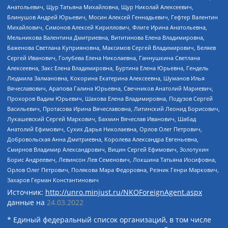
Анатольевич, Щур Татьяна Михайловна, Щур Николай Алексеевич,
Блинушов Андрей Юрьевич, Мосин Алексей Геннадьевич, Гефтер Валентин
Михайлович, Симонов Алексей Кириллович, Флиге Ирина Анатольевна,
Мельникова Валентина Дмитриевна, Вититинова Елена Владимировна,
Баженова Светлана Куприяновна, Максимов Сергей Владимирович, Беляев
Сергей Иванович, Голубева Елена Николаевна, Ганнушкина Светлана
Алексеевна, Закс Елена Владимировна, Буртина Елена Юрьевна, Гендель
Людмила Залмановна, Кокорина Екатерина Алексеевна, Шуманов Илья
Вячеславович, Арапова Галина Юрьевна, Свечников Анатолий Мариевич,
Прохоров Вадим Юрьевич, Шахова Елена Владимировна, Подузов Сергей
Васильевич, Протасова Ирина Вячеславовна, Литинский Леонид Борисович,
Лукашевский Сергей Маркович, Бахмин Вячеслав Иванович, Шабад
Анатолий Ефимович, Сухих Дарья Николаевна, Орлов Олег Петрович,
Добровольская Анна Дмитриевна, Королева Александра Евгеньевна,
Смирнов Владимир Александрович, Вицин Сергей Ефимович, Золотухин
Борис Андреевич, Левинсон Лев Семенович, Локшина Татьяна Иосифовна,
Орлов Олег Петрович, Полякова Мара Федоровна, Резник Генри Маркович,
Захаров Герман Константинович
Источник:
http://unro.minjust.ru/NKOForeignAgent.aspx
данные на
24.03.2022
* Единый федеральный список организаций, в том числе