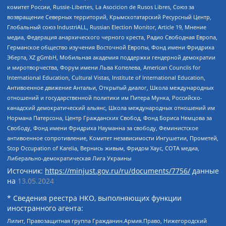
комитет России, Russie-Libertes, La Asocicion de Rusos Libres, Союз за
возвращение Северных территорий, Крымскотатарский Ресурсный Центр,
Глобальный союз IndustriALL, Russian Election Monitor, Article 19, Мнение
медиа, Федерация анархического черного креста, Радио Свободная Европа,
Германское общество изучения Восточной Европы, Фонд имени Фридриха
Эберта, XZ gGmbH, Мобильная академия поддержки гендерной демократии
и миротворчества, Форум имени Льва Копелева, American Councils for
International Education, Cultural Vistas, Institute of International Education,
Антивоенное движение Антальи, Открытый диалог, Школа международных
отношений и государственной политики им Питера Мунка, Российско-
канадский демократический альянс, Школа международных отношений им
Нормана Патерсона, Центр Гражданских Свобод, Фонд Бориса Немцова за
Свободу, Фонд имени Фридриха Науманна за свободу, Феминистское
антивоенное сопротивление, Комитет независимости Ингушетии, Прометей,
Stop Occupation of Karelia, Вернись живым, Фридом Хаус, СОТА медиа,
Либерально-демократическая Лига Украины
Источник:
https://minjust.gov.ru/ru/documents/7756/
данные
на
13.05.2024
* Сведения реестра НКО, выполняющих функции
иностранного агента:
Лилит, Правозащитная группа Гражданин.Армия.Право, Нижегородский