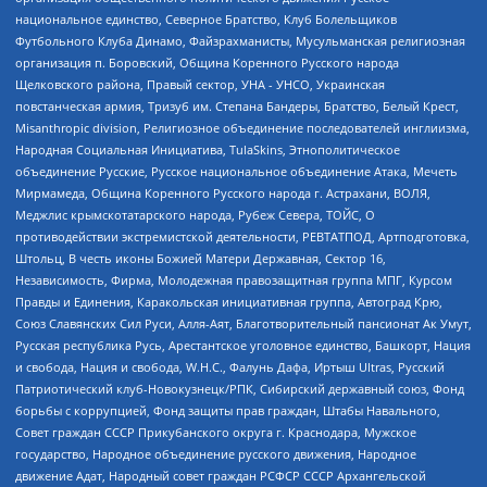
национальное единство, Северное Братство, Клуб Болельщиков
Футбольного Клуба Динамо, Файзрахманисты, Мусульманская религиозная
организация п. Боровский, Община Коренного Русского народа
Щелковского района, Правый сектор, УНА - УНСО, Украинская
повстанческая армия, Тризуб им. Степана Бандеры, Братство, Белый Крест,
Misanthropic division, Религиозное объединение последователей инглиизма,
Народная Социальная Инициатива, TulaSkins, Этнополитическое
объединение Русские, Русское национальное объединение Атака, Мечеть
Мирмамеда, Община Коренного Русского народа г. Астрахани, ВОЛЯ,
Меджлис крымскотатарского народа, Рубеж Севера, ТОЙС, О
противодействии экстремистской деятельности, РЕВТАТПОД, Артподготовка,
Штольц, В честь иконы Божией Матери Державная, Сектор 16,
Независимость, Фирма, Молодежная правозащитная группа МПГ, Курсом
Правды и Единения, Каракольская инициативная группа, Автоград Крю,
Союз Славянских Сил Руси, Алля-Аят, Благотворительный пансионат Ак Умут,
Русская республика Русь, Арестантское уголовное единство, Башкорт, Нация
и свобода, Нация и свобода, W.H.С., Фалунь Дафа, Иртыш Ultras, Русский
Патриотический клуб-Новокузнецк/РПК, Сибирский державный союз, Фонд
борьбы с коррупцией, Фонд защиты прав граждан, Штабы Навального,
Совет граждан СССР Прикубанского округа г. Краснодара, Мужское
государство, Народное объединение русского движения, Народное
движение Адат, Народный совет граждан РСФСР СССР Архангельской