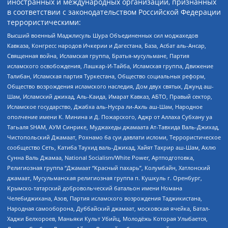
иностранных и международных организаций, признанных
в соответствии с законодательством Российской Федерации
террористическими:
Высший военный Маджлисуль Шура Объединенных сил моджахедов
Кавказа, Конгресс народов Ичкерии и Дагестана, База, Асбат аль-Ансар,
Священная война, Исламская группа, Братья-мусульмане, Партия
исламского освобождения, Лашкар-И-Тайба, Исламская группа, Движение
Талибан, Исламская партия Туркестана, Общество социальных реформ,
Общество возрождения исламского наследия, Дом двух святых, Джунд аш-
Шам, Исламский джихад, Аль-Каида, Имарат Кавказ, АБТО, Правый сектор,
Исламское государство, Джабха аль-Нусра ли-Ахль аш-Шам, Народное
ополчение имени К. Минина и Д. Пожарского, Аджр от Аллаха Субхану уа
Тагьаля SHAM, АУМ Синрике, Муджахеды джамаата Ат-Тавхида Валь-Джихад,
Чистопольский Джамаат, Рохнамо ба суи давлати исломи, Террористическое
сообщество Сеть, Катиба Таухид валь-Джихад, Хайят Тахрир аш-Шам, Ахлю
Сунна Валь Джамаа, National Socialism/White Power, Артподготовка,
Религиозная группа “Джамаат “Красный пахарь”, Колумбайн, Хатлонский
джамаат, Мусульманская религиозная группа п. Кушкуль г. Оренбург,
Крымско-татарский добровольческий батальон имени Номана
Челебиджихана, Азов, Партия исламского возрождения Таджикистана,
Народная самооборона, Дуббайский джамаат, московская ячейка, Батал-
Хаджи Белхороев, Маньяки Культ Убийц, Молодёжь Которая Улыбается,