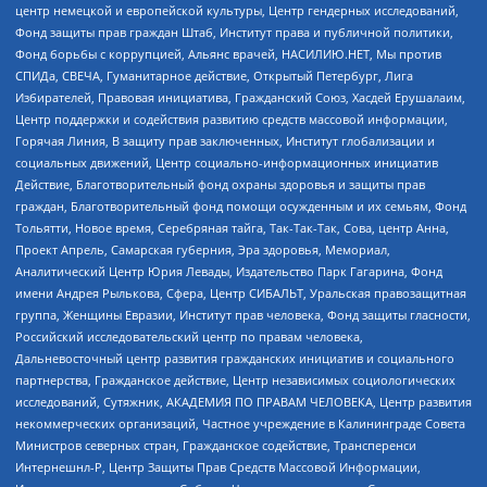
центр немецкой и европейской культуры, Центр гендерных исследований,
Фонд защиты прав граждан Штаб, Институт права и публичной политики,
Фонд борьбы с коррупцией, Альянс врачей, НАСИЛИЮ.НЕТ, Мы против
СПИДа, СВЕЧА, Гуманитарное действие, Открытый Петербург, Лига
Избирателей, Правовая инициатива, Гражданский Союз, Хасдей Ерушалаим,
Центр поддержки и содействия развитию средств массовой информации,
Горячая Линия, В защиту прав заключенных, Институт глобализации и
социальных движений, Центр социально-информационных инициатив
Действие, Благотворительный фонд охраны здоровья и защиты прав
граждан, Благотворительный фонд помощи осужденным и их семьям, Фонд
Тольятти, Новое время, Серебряная тайга, Так-Так-Так, Сова, центр Анна,
Проект Апрель, Самарская губерния, Эра здоровья, Мемориал,
Аналитический Центр Юрия Левады, Издательство Парк Гагарина, Фонд
имени Андрея Рылькова, Сфера, Центр СИБАЛЬТ, Уральская правозащитная
группа, Женщины Евразии, Институт прав человека, Фонд защиты гласности,
Российский исследовательский центр по правам человека,
Дальневосточный центр развития гражданских инициатив и социального
партнерства, Гражданское действие, Центр независимых социологических
исследований, Сутяжник, АКАДЕМИЯ ПО ПРАВАМ ЧЕЛОВЕКА, Центр развития
некоммерческих организаций, Частное учреждение в Калининграде Совета
Министров северных стран, Гражданское содействие, Трансперенси
Интернешнл-Р, Центр Защиты Прав Средств Массовой Информации,