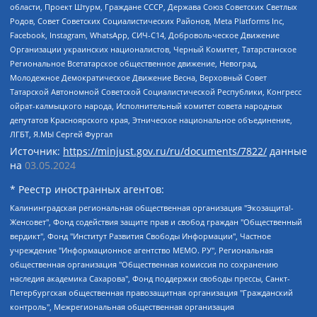
области, Проект Штурм, Граждане СССР, Держава Союз Советских Светлых
Родов, Совет Советских Социалистических Районов, Meta Platforms Inc,
Facebook, Instagram, WhatsApp, СИЧ-С14, Добровольческое Движение
Организации украинских националистов, Черный Комитет, Татарстанское
Региональное Всетатарское общественное движение, Невоград,
Молодежное Демократическое Движение Весна, Верховный Совет
Татарской Автономной Советской Социалистической Республики, Конгресс
ойрат-калмыцкого народа, Исполнительный комитет совета народных
депутатов Красноярского края, Этническое национальное объединение,
ЛГБТ, Я.МЫ Сергей Фургал
Источник:
https://minjust.gov.ru/ru/documents/7822/
данные
на
03.05.2024
* Реестр иностранных агентов:
Калининградская региональная общественная организация "Экозащита!-Женсовет", Фонд содействия защите прав и свобод граждан "Общественный вердикт", Фонд "Институт Развития Свободы Информации", Частное учреждение "Информационное агентство МЕМО. РУ", Региональная общественная организация "Общественная комиссия по сохранению наследия академика Сахарова", Фонд поддержки свободы прессы, Санкт-Петербургская общественная правозащитная организация "Гражданский контроль", Межрегиональная общественная организация "Информационно-просветительский центр "Мемориал", Региональный Фонд "Центр Защиты Прав Средств Массовой Информации", с 05.12.2023 Фонд "Центр Защиты Прав Средств массовой информации", Региональная общественная благотворительная организация помощи беженцам и мигрантам "Гражданское содействие", Негосударственное образовательное учреждение дополнительного профессионального образования (повышение квалификации) специалистов "АКАДЕМИЯ ПО ПРАВАМ ЧЕЛОВЕКА", Свердловская региональная общественная организация "Сутяжник", Автономная некоммерческая организация "Центр независимых социологических исследований", Союз общественных объединений "Российский исследовательский центр по правам человека", Региональное общественное учреждение научно-информационный центр "МЕМОРИАЛ", Некоммерческая организация "Фонд защиты гласности", Автономная некоммерческая организация "Институт прав человека", Городская общественная организация "Екатеринбургское общество "МЕМОРИАЛ", Городская общественная организация "Рязанское историко-просветительское и правозащитное общество "Мемориал" (Рязанский Мемориал), Челябинский региональный орган общественной самодеятельности – женское общественное объединение "Женщины Евразии", Челябинский региональный орган общественной самодеятельности "Уральская правозащитная группа", Фонд содействия защите здоровья и социальной справедливости имени Андрея Рылькова, Автономная Некоммерческая Организация "Аналитический Центр Юрия Левады", Автономная некоммерческая организация социальной поддержки населения "Проект Апрель", Региональная общественная организация помощи женщинам и детям, находящимся в кризисной ситуации "Информационно-методический центр "Анна", Фонд содействия развитию массовых коммуникаций и правовому просвещению "Так-так-Так", Фонд содействия устойчивому развитию "Серебряная тайга", Свердловский региональный общественный фонд социальных проектов "Новое время", "Idel.Реалии", Кавказ.Реалии, Крым.Реалии, Телеканал Настоящее Время, Татаро-башкирская служба Радио Свобода (Azatliq Radiosi), Радио Свободная Европа/Радио Свобода (PCE/PC), "Сибирь.Реалии", "Фактограф", Благотворительный фонд помощи осужденным и их семьям, Автономная некоммерческая организация "Институт глобализации и социальных движений", Фонд "В защиту прав заключенных", Частное учреждение "Центр поддержки и содействия развитию средств массовой информации", Пензенский региональный общественный благотворительный фонд "Гражданский союз", "Север.Реалии", Некоммерческая организация Фонд "Правовая инициатива", Общество с ограниченной ответственностью "Радио Свободная Европа/Радио Свобода", Чешское информационное агентство "MEDIUM-ORIENT", Красноярская региональная общественная организация "Мы против СПИДа", Камалягин Денис Николаевич, Маркелов Сергей Евгеньевич, Пономарев Лев Александрович, Савицкая Людмила Алексеевна, Автономная некоммерческая организация "Центр по работе с проблемой насилия "НАСИЛИЮ.НЕТ", Межрегиональный профессиональный союз работников здравоохранения "Альянс врачей", Юридическое лицо, зарегистрированное в Латвийской Республике, SIA "Medusa Project" (регистрационный номер 40103797863, дата регистрации 10.06.2014), Некоммерческая организация "Фонд по борьбе с коррупцией", Автономная некоммерческая организация "Институт права и публичной политики", Баданин Роман Сергеевич, Гликин Максим Александрович, Железнова Мария Михайловна, Лукьянова Юлия Сергеевна, Маетная Елизавета Витальевна, Маняхин Петр Борисович, Чуракова Ольга Владимировна, Ярош Юлия Петровна, Юридическое лицо "The Insider SIA", зарегистрированное в Риге, Латвийская Республика (дата регистрации 26.06.2015), являющееся администратором доменного имени интернет-издания "The Insider SIA", https://theins.ru, Постернак Алексей Евгеньевич, Рубин Михаил Аркадьевич, Анин Роман Александрович, Юридическое лицо Istories fonds, зарегистрированное в Латвийской Республике (регистрационный номер 50008295751, дата регистрации 24.02.2020), Великовский Дмитрий Александрович, Долинина Ирина Николаевна, Мароховская Алеся Алексеевна, Шлейнов Роман Юрьевич, Шмагун Олеся Валентиновна, Общество с ограниченной ответственностью "Альтаир 2021", Общество с ограниченной ответственностью "Вега 2021", Общество с ограниченной ответственностью "Главный редактор 2021", Общество с ограниченной ответственностью "Ромашки монолит", Важенков Артем Валерьевич, Ивановская областная общественная организация "Центр гендерных исследований", Гурман Юрий Альбертович, Медиапроект "ОВД-Инфо", Егоров Владимир Владимирович, Жилинский Владимир Александрович, Общество с ограниченной ответственностью "ЗП", Иванова София Юрьевна, Карезина Инна Павловна, Кильтау Екатерина Викторовна, Петров Алексей Викторович, Пискунов Сергей Евгеньевич, Смирнов Сергей Сергеевич, Тихонов Михаил Сергеевич, Общество с ограниченной ответственностью "ЖУРНАЛИСТ-ИНОСТРАННЫЙ АГЕНТ", Арапова Галина Юрьевна, Вольтская Татьяна Анатольевна, Американская компания "Mason G.E.S. Anonymous Foundation" (США), являющаяся владельцем интернет-издания https://mnews.world/, Компания "Stichting Bellingcat", зарегистрированная в Нидерландах (дата регистрации 11.07.2018), Захаров Андрей Вячеславович, Клепиковская Екатерина Дмитриевна, Общество с ограниченной ответственностью "МЕМО", Перл Роман Александрович, Симонов Евгений Алексеевич, Соловьева Елена Анатольевна, Сотников Даниил Владимирович, Сурначева Елизавета Дмитриевна, Автономная некоммерческая организация по защите прав человека и информированию населения "Якутия – Наше Мнение", Общество с ограниченной ответственностью "Москоу диджитал медиа", с 26.01.2023 Общество с ограниченной ответственностью "Чайка Белые сады", Ветошкина Валерия Валерьевна, Заговора Максим Александрович, Межрегиональное общественное движение "Российская ЛГБТ - сеть", Оленичев Максим Владимирович, Павлов Иван Юрьевич, Скворцова Елена Сергеевна, Общество с ограниченной ответственностью "Как бы инагент", Кочетков Игорь Викторович, Общество с ограниченной ответственностью "Честные выборы", Еланчик Олег Александрович, Общество с ограниченной ответственностью "Нобелевский призыв", Гималова Регина Эмилевна, Григорьев Андрей Валерьевич, Григорьева Алина Александровна, Ассоциация по содействию защите прав призывников, альтернативнослужащих и военнослужащих "Правозащитная группа "Гражданин.Армия.Право", Хисамова Регина Фаритовна, Автономная некоммерческая организация по реализации социально-правовых программ "Лилит", Дальневосточное общественное движение "Маяк", Санкт-Петербургская ЛГБТ-инициативная группа "Выход", Инициативная группа ЛГБТ+ "Реверс", Алексеев Андрей Викторович, Бекбулатова Таисия Львовна, Беляев Иван Михайлович, Владыкина Елена Сергеевна, Гельман Марат Александрович, Никульшина Вероника Юрьевна, Толоконникова Надежда Андреевна, Шендерович Виктор Анатольевич, Общество с ограниченной ответственностью "Данное сообщение", Общество с ограниченной ответственностью Издательский дом "Новая глава", Айнбиндер Александра Александровна, Московский комьюнити-центр для ЛГБТ+инициатив, Благотворительный фонд развития филантропии, Deutsche Welle (Германия, Kurt-Schumacher-Strasse 3, 53113 Bonn), Борзунова Мария Михайловна, Воробьев Виктор Викторович, Голубева Анна Львовна, Константинова Алла Михайловна, Малкова Ирина Владимировна, Мурадов Мурад Абдулгалимович, Осетинская Елизавета Николаевна, Понасенков Евгений Николаевич, Ганапольский Матвей Юрьевич, Киселев Евгений Алексеевич, Борухович Ирина Григорьевна, Дремин Иван Тимофеевич, Дубровский Дмитрий Викторович, Красноярская региональная общественная организация поддержки и развития альтернативных образовательных технологий и межкультурных коммуникаций "ИНТЕРРА", Маяковская Екатерина Алексеевна, Фейгин Марк Захарович, Филимонов Андрей Викторович, Дзугкоева Регина Николаевна, Доброхотов Роман Александрович, Дудь Юрий Александрович, Елкин Сергей Владимирович, Кругликов Кирилл Игоревич, Сабунаева Мария Леонидовна, Семенов Алексей Владимирович, Шаинян Карен Багратович, Шульман Екатерина Михайловна, Асафьев Артур Валерьевич, Вахштайн Виктор Семенович, Венедиктов Алексей Алексеевич, Лушникова Екатерина Евгеньевна, Волков Леонид Михайлович, Невзоров Александр Глебович, Пархоменко Сергей Борисович, Сироткин Ярослав Николаевич, Кара-Мурза Владимир Владимирович, Баранова Наталья Владимировна, Гозман Леонид Яковлевич, Кагарлицкий Борис Юльевич, Климарев Михаил Валерьевич, Милов Владимир Станиславович, Автономная некоммерческая организация Краснодарский центр современного искусства "Типография", Моргенштерн Алишер Тагирович, Соболь Любовь Эдуардовна, Общество с ограниченной ответственностью "ЛИЗА НОРМ", Каспаров Гарри Кимович, Ходорковский Михаил Борисович, Общество с ограниченной ответственностью "Апрельские тезисы", Данилович Ирина Брониславовна, Кашин Олег Владимирович, Петров Николай Владимирович, Пивоваров Алексей Владимирович, Соколов Михаил Владимирович, Цветкова Юлия Владимировна, Чичваркин Евгений Александрович, Комитет против пыток/Команда против пыток, Общество с ограниченной ответственностью "Первый научный", Общество с ограниченной ответственностью "Вертолет и ко", Белоцерковская Вероника Борисовна, Кац Максим Евгеньевич, Лазарева Татьяна Юрьевна, Шаведдинов Руслан Табризович, Яшин Илья Валерьевич, Общество с ограниченной ответственностью "Иноагент ААВ", Алешковский Дмитрий Петрович, Альбац Евгения Марковна, Быков Дмитрий Львович, Галямина Юлия Евгеньевна, Лойко Сергей Леонидович, Мартынов Кирилл Константинович, Медведев Сергей Александрович, Крашенинников Федор Геннадиевич, Гордеева Катерина Вл