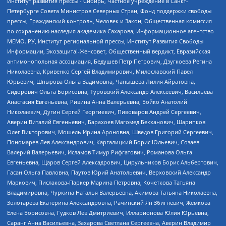
Институт развития прессы - Сибирь, Частное учреждение в Санкт-
Петербурге Совета Министров Северных Стран, Фонд поддержки свободы
прессы, Гражданский контроль, Человек и Закон, Общественная комиссия
по сохранению наследия академика Сахарова, Информационное агентство
МЕМО. РУ, Институт региональной прессы, Институт Развития Свободы
Информации, Экозащита!-Женсовет, Общественный вердикт, Евразийская
антимонопольная ассоциация, Бедушев Петр Петрович, Дзугкоева Регина
Николаевна, Кривенко Сергей Владимирович, Милославский Павел
Юрьевич, Шнырова Ольга Вадимовна, Чанышева Лилия Айратовна,
Сидорович Ольга Борисовна, Туровский Александр Алексеевич, Васильева
Анастасия Евгеньевна, Ривина Анна Валерьевна, Бойко Анатолий
Николаевич, Дугин Сергей Георгиевич, Пивоваров Андрей Сергеевич,
Аверин Виталий Евгеньевич, Барахоев Магомед Бекханович, Шарипков
Олег Викторович, Мошель Ирина Ароновна, Шведов Григорий Сергеевич,
Пономарев Лев Александрович, Каргалицкий Борис Юльевич, Созаев
Валерий Валерьевич, Исламов Тимур Рифгатович, Романова Ольга
Евгеньевна, Щаров Сергей Алексадрович, Цирульников Борис Альбертович,
Гасан Ольга Павловна, Паутов Юрий Анатольевич, Верховский Александр
Маркович, Пислакова-Паркер Марина Петровна, Кочеткова Татьяна
Владимировна, Чуркина Наталья Валерьевна, Акимова Татьяна Николаевна,
Золотарева Екатерина Александровна, Рачинский Ян Збигневич, Жемкова
Елена Борисовна, Гудков Лев Дмитриевич, Илларионова Юлия Юрьевна,
Саранг Анна Васильевна, Захарова Светлана Сергеевна, Аверин Владимир