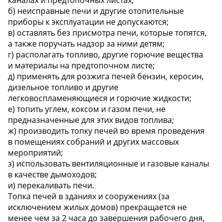
каналах и предтопочных листах;
б) неисправные печи и другие отопительные
приборы к эксплуатации не допускаются;
в) оставлять без присмотра печи, которые топятся,
а также поручать надзор за ними детям;
г) располагать топливо, другие горючие вещества
и материалы на предтопочном листе;
д) применять для розжига печей бензин, керосин,
дизельное топливо и другие
легковоспламеняющиеся и горючие жидкости;
е) топить углем, коксом и газом печи, не
предназначенные для этих видов топлива;
ж) производить топку печей во время проведения
в помещениях собраний и других массовых
мероприятий;
з) использовать вентиляционные и газовые каналы
в качестве дымоходов;
и) перекаливать печи.
Топка печей в зданиях и сооружениях (за
исключением жилых домов) прекращается не
менее чем за 2 часа до завершения рабочего дня,