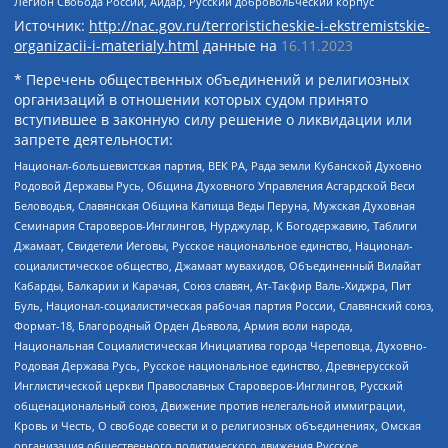
Легион Свобода России, Айдар, Русский добровольческий корпус
Источник:
http://nac.gov.ru/terroristicheskie-i-ekstremistskie-
organizacii-i-materialy.html
данные на
16.11.2023
* Перечень общественных объединений и религиозных
организаций в отношении которых судом принято
вступившее в законную силу решение о ликвидации или
запрете деятельности:
Национал-большевистская партия, ВЕК РА, Рада земли Кубанской Духовно
Родовой Державы Русь, Община Духовного Управления Асгардской Веси
Беловодья, Славянская Община Капища Веды Перуна, Мужская Духовная
Семинария Староверов-Инглингов, Нурджулар, К Богодержавию, Таблиги
Джамаат, Свидетели Иеговы, Русское национальное единство, Национал-
социалистическое общество, Джамаат мувахидов, Объединенный Вилайат
Кабарды, Балкарии и Карачая, Союз славян, Ат-Такфир Валь-Хиджра, Пит
Буль, Национал-социалистическая рабочая партия России, Славянский союз,
Формат-18, Благородный Орден Дьявола, Армия воли народа,
Национальная Социалистическая Инициатива города Череповца, Духовно-
Родовая Держава Русь, Русское национальное единство, Древнерусской
Инглистической церкви Православных Староверов-Инглингов, Русский
общенациональный союз, Движение против нелегальной иммиграции,
Кровь и Честь, О свободе совести и о религиозных объединениях, Омская
организация общественного политического движения Русское