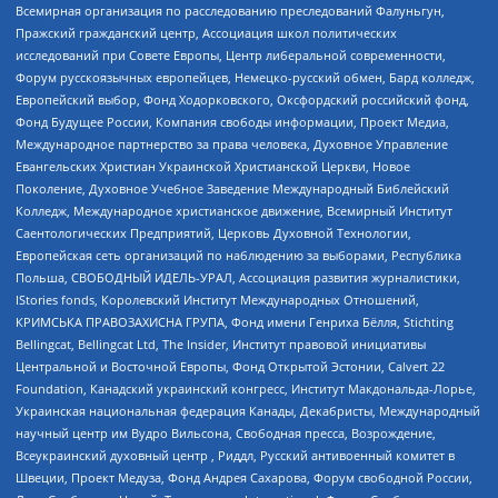
Всемирная организация по расследованию преследований Фалуньгун,
Пражский гражданский центр, Ассоциация школ политических
исследований при Совете Европы, Центр либеральной современности,
Форум русскоязычных европейцев, Немецко-русский обмен, Бард колледж,
Европейский выбор, Фонд Ходорковского, Оксфордский российский фонд,
Фонд Будущее России, Компания свободы информации, Проект Медиа,
Международное партнерство за права человека, Духовное Управление
Евангельских Христиан Украинской Христианской Церкви, Новое
Поколение, Духовное Учебное Заведение Международный Библейский
Колледж, Международное христианское движение, Всемирный Институт
Саентологических Предприятий, Церковь Духовной Технологии,
Европейская сеть организаций по наблюдению за выборами, Республика
Польша, СВОБОДНЫЙ ИДЕЛЬ-УРАЛ, Ассоциация развития журналистики,
IStories fonds, Королевский Институт Международных Отношений,
КРИМСЬКА ПРАВОЗАХИСНА ГРУПА, Фонд имени Генриха Бёлля, Stichting
Bellingcat, Bellingcat Ltd, The Insider, Институт правовой инициативы
Центральной и Восточной Европы, Фонд Открытой Эстонии, Calvert 22
Foundation, Канадский украинский конгресс, Институт Макдональда-Лорье,
Украинская национальная федерация Канады, Декабристы, Международный
научный центр им Вудро Вильсона, Свободная пресса, Возрождение,
Всеукраинский духовный центр , Риддл, Русский антивоенный комитет в
Швеции, Проект Медуза, Фонд Андрея Сахарова, Форум свободной России,