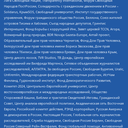
Лига Свободных Наций, Transparеncy International, Форум Свободных
Народов ПостРоссии, Солидарность с гражданским движением в России –
Solidarus, КрымSOS, Свободный университет, Институт государственного
управления, Форум гражданского общества Россия, Беллона, Союз жителей
островов Тисима и Хабомаи, Съезд народных депутатов, Гринпис
Интернешнл, Фонд борьбы с коррупцией Инк, Завет церквей TCCN, Агора,
Всемирный фонд природы, BDR Novaja Gazeta-Europe, Алтай проект,
Образовательный дом прав человека Чернигов, Фонд Дом Прав Человека,
Белорусский дом прав человека имени Бориса Звозскова, Дом прав
человека Тбилиси, Дом прав человека Ереван, Дом прав человека Крым,
Центр дикого лосося, TVR Studios, ТВ Дождь, Центр европейских
исследований им Вилфрида Мартенса, Сетевое объединение журналистов
расследователей, АЛЛАТРА, За свободную Россию, Свободная Бурятия, Uralic,
UnKremlin, Международная федерация транспортных рабочих, ИстЧам
Финланд, Гудзоновский институт, Фонд Демократического Развития,
Комитет-2024, Центрально-Европейский университет, Центр
восточноевропейских и международных исследований, Общество
Сторожевой башни, Библии и трактатов Свидетелей Иеговы, Гражданский
Совет, Центр анализа европейской политики, Академическая сеть Восточная
Европа, Российский комитет действия, РЭНД корпорейшн, Русская Америка
за демократию в России, Настоящая Россия, Глобальная сеть журналистов-
расследователей, Служба поддержки, Свободная Россия Берлин, Свободная
Россия Северный Рейн-Вестфалия, Фонд глобальной помощи, Антивоенный