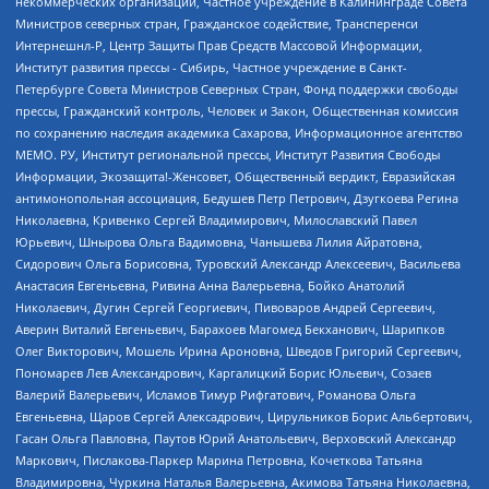
некоммерческих организаций, Частное учреждение в Калининграде Совета
Министров северных стран, Гражданское содействие, Трансперенси
Интернешнл-Р, Центр Защиты Прав Средств Массовой Информации,
Институт развития прессы - Сибирь, Частное учреждение в Санкт-
Петербурге Совета Министров Северных Стран, Фонд поддержки свободы
прессы, Гражданский контроль, Человек и Закон, Общественная комиссия
по сохранению наследия академика Сахарова, Информационное агентство
МЕМО. РУ, Институт региональной прессы, Институт Развития Свободы
Информации, Экозащита!-Женсовет, Общественный вердикт, Евразийская
антимонопольная ассоциация, Бедушев Петр Петрович, Дзугкоева Регина
Николаевна, Кривенко Сергей Владимирович, Милославский Павел
Юрьевич, Шнырова Ольга Вадимовна, Чанышева Лилия Айратовна,
Сидорович Ольга Борисовна, Туровский Александр Алексеевич, Васильева
Анастасия Евгеньевна, Ривина Анна Валерьевна, Бойко Анатолий
Николаевич, Дугин Сергей Георгиевич, Пивоваров Андрей Сергеевич,
Аверин Виталий Евгеньевич, Барахоев Магомед Бекханович, Шарипков
Олег Викторович, Мошель Ирина Ароновна, Шведов Григорий Сергеевич,
Пономарев Лев Александрович, Каргалицкий Борис Юльевич, Созаев
Валерий Валерьевич, Исламов Тимур Рифгатович, Романова Ольга
Евгеньевна, Щаров Сергей Алексадрович, Цирульников Борис Альбертович,
Гасан Ольга Павловна, Паутов Юрий Анатольевич, Верховский Александр
Маркович, Пислакова-Паркер Марина Петровна, Кочеткова Татьяна
Владимировна, Чуркина Наталья Валерьевна, Акимова Татьяна Николаевна,