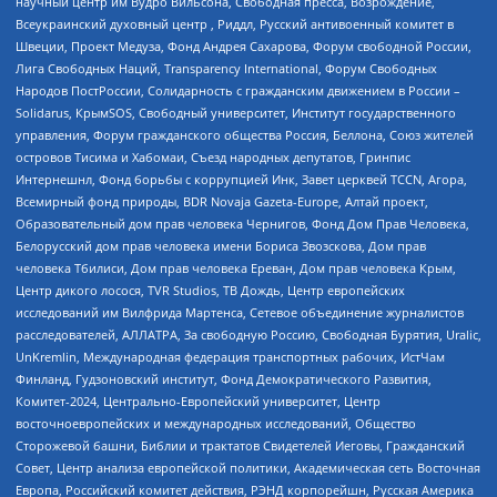
научный центр им Вудро Вильсона, Свободная пресса, Возрождение,
Всеукраинский духовный центр , Риддл, Русский антивоенный комитет в
Швеции, Проект Медуза, Фонд Андрея Сахарова, Форум свободной России,
Лига Свободных Наций, Transparеncy International, Форум Свободных
Народов ПостРоссии, Солидарность с гражданским движением в России –
Solidarus, КрымSOS, Свободный университет, Институт государственного
управления, Форум гражданского общества Россия, Беллона, Союз жителей
островов Тисима и Хабомаи, Съезд народных депутатов, Гринпис
Интернешнл, Фонд борьбы с коррупцией Инк, Завет церквей TCCN, Агора,
Всемирный фонд природы, BDR Novaja Gazeta-Europe, Алтай проект,
Образовательный дом прав человека Чернигов, Фонд Дом Прав Человека,
Белорусский дом прав человека имени Бориса Звозскова, Дом прав
человека Тбилиси, Дом прав человека Ереван, Дом прав человека Крым,
Центр дикого лосося, TVR Studios, ТВ Дождь, Центр европейских
исследований им Вилфрида Мартенса, Сетевое объединение журналистов
расследователей, АЛЛАТРА, За свободную Россию, Свободная Бурятия, Uralic,
UnKremlin, Международная федерация транспортных рабочих, ИстЧам
Финланд, Гудзоновский институт, Фонд Демократического Развития,
Комитет-2024, Центрально-Европейский университет, Центр
восточноевропейских и международных исследований, Общество
Сторожевой башни, Библии и трактатов Свидетелей Иеговы, Гражданский
Совет, Центр анализа европейской политики, Академическая сеть Восточная
Европа, Российский комитет действия, РЭНД корпорейшн, Русская Америка