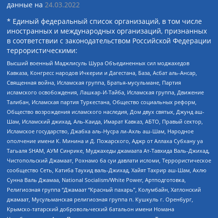
данные на
24.03.2022
* Единый федеральный список организаций, в том числе
иностранных и международных организаций, признанных
в соответствии с законодательством Российской Федерации
террористическими:
Высший военный Маджлисуль Шура Объединенных сил моджахедов
Кавказа, Конгресс народов Ичкерии и Дагестана, База, Асбат аль-Ансар,
Священная война, Исламская группа, Братья-мусульмане, Партия
исламского освобождения, Лашкар-И-Тайба, Исламская группа, Движение
Талибан, Исламская партия Туркестана, Общество социальных реформ,
Общество возрождения исламского наследия, Дом двух святых, Джунд аш-
Шам, Исламский джихад, Аль-Каида, Имарат Кавказ, АБТО, Правый сектор,
Исламское государство, Джабха аль-Нусра ли-Ахль аш-Шам, Народное
ополчение имени К. Минина и Д. Пожарского, Аджр от Аллаха Субхану уа
Тагьаля SHAM, АУМ Синрике, Муджахеды джамаата Ат-Тавхида Валь-Джихад,
Чистопольский Джамаат, Рохнамо ба суи давлати исломи, Террористическое
сообщество Сеть, Катиба Таухид валь-Джихад, Хайят Тахрир аш-Шам, Ахлю
Сунна Валь Джамаа, National Socialism/White Power, Артподготовка,
Религиозная группа “Джамаат “Красный пахарь”, Колумбайн, Хатлонский
джамаат, Мусульманская религиозная группа п. Кушкуль г. Оренбург,
Крымско-татарский добровольческий батальон имени Номана