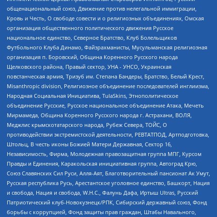
общенациональный союз, Движение против нелегальной иммиграции,
Кровь и Честь, О свободе совести и о религиозных объединениях, Омская
организация общественного политического движения Русское
национальное единство, Северное Братство, Клуб Болельщиков
Футбольного Клуба Динамо, Файзрахманисты, Мусульманская религиозная
организация п. Боровский, Община Коренного Русского народа
Щелковского района, Правый сектор, УНА - УНСО, Украинская
повстанческая армия, Тризуб им. Степана Бандеры, Братство, Белый Крест,
Misanthropic division, Религиозное объединение последователей инглиизма,
Народная Социальная Инициатива, TulaSkins, Этнополитическое
объединение Русские, Русское национальное объединение Атака, Мечеть
Мирмамеда, Община Коренного Русского народа г. Астрахани, ВОЛЯ,
Меджлис крымскотатарского народа, Рубеж Севера, ТОЙС, О
противодействии экстремистской деятельности, РЕВТАТПОД, Артподготовка,
Штольц, В честь иконы Божией Матери Державная, Сектор 16,
Независимость, Фирма, Молодежная правозащитная группа МПГ, Курсом
Правды и Единения, Каракольская инициативная группа, Автоград Крю,
Союз Славянских Сил Руси, Алля-Аят, Благотворительный пансионат Ак Умут,
Русская республика Русь, Арестантское уголовное единство, Башкорт, Нация
и свобода, Нация и свобода, W.H.С., Фалунь Дафа, Иртыш Ultras, Русский
Патриотический клуб-Новокузнецк/РПК, Сибирский державный союз, Фонд
борьбы с коррупцией, Фонд защиты прав граждан, Штабы Навального,