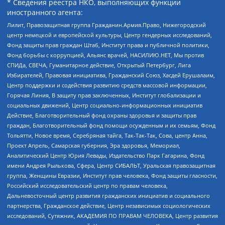
* Сведения реестра НКО, выполняющих функции
иностранного агента:
Лилит, Правозащитная группа Гражданин.Армия.Право, Нижегородский
центр немецкой и европейской культуры, Центр гендерных исследований,
Фонд защиты прав граждан Штаб, Институт права и публичной политики,
Фонд борьбы с коррупцией, Альянс врачей, НАСИЛИЮ.НЕТ, Мы против
СПИДа, СВЕЧА, Гуманитарное действие, Открытый Петербург, Лига
Избирателей, Правовая инициатива, Гражданский Союз, Хасдей Ерушалаим,
Центр поддержки и содействия развитию средств массовой информации,
Горячая Линия, В защиту прав заключенных, Институт глобализации и
социальных движений, Центр социально-информационных инициатив
Действие, Благотворительный фонд охраны здоровья и защиты прав
граждан, Благотворительный фонд помощи осужденным и их семьям, Фонд
Тольятти, Новое время, Серебряная тайга, Так-Так-Так, Сова, центр Анна,
Проект Апрель, Самарская губерния, Эра здоровья, Мемориал,
Аналитический Центр Юрия Левады, Издательство Парк Гагарина, Фонд
имени Андрея Рылькова, Сфера, Центр СИБАЛЬТ, Уральская правозащитная
группа, Женщины Евразии, Институт прав человека, Фонд защиты гласности,
Российский исследовательский центр по правам человека,
Дальневосточный центр развития гражданских инициатив и социального
партнерства, Гражданское действие, Центр независимых социологических
исследований, Сутяжник, АКАДЕМИЯ ПО ПРАВАМ ЧЕЛОВЕКА, Центр развития