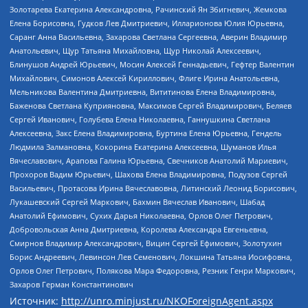
Золотарева Екатерина Александровна, Рачинский Ян Збигневич, Жемкова
Елена Борисовна, Гудков Лев Дмитриевич, Илларионова Юлия Юрьевна,
Саранг Анна Васильевна, Захарова Светлана Сергеевна, Аверин Владимир
Анатольевич, Щур Татьяна Михайловна, Щур Николай Алексеевич,
Блинушов Андрей Юрьевич, Мосин Алексей Геннадьевич, Гефтер Валентин
Михайлович, Симонов Алексей Кириллович, Флиге Ирина Анатольевна,
Мельникова Валентина Дмитриевна, Вититинова Елена Владимировна,
Баженова Светлана Куприяновна, Максимов Сергей Владимирович, Беляев
Сергей Иванович, Голубева Елена Николаевна, Ганнушкина Светлана
Алексеевна, Закс Елена Владимировна, Буртина Елена Юрьевна, Гендель
Людмила Залмановна, Кокорина Екатерина Алексеевна, Шуманов Илья
Вячеславович, Арапова Галина Юрьевна, Свечников Анатолий Мариевич,
Прохоров Вадим Юрьевич, Шахова Елена Владимировна, Подузов Сергей
Васильевич, Протасова Ирина Вячеславовна, Литинский Леонид Борисович,
Лукашевский Сергей Маркович, Бахмин Вячеслав Иванович, Шабад
Анатолий Ефимович, Сухих Дарья Николаевна, Орлов Олег Петрович,
Добровольская Анна Дмитриевна, Королева Александра Евгеньевна,
Смирнов Владимир Александрович, Вицин Сергей Ефимович, Золотухин
Борис Андреевич, Левинсон Лев Семенович, Локшина Татьяна Иосифовна,
Орлов Олег Петрович, Полякова Мара Федоровна, Резник Генри Маркович,
Захаров Герман Константинович
Источник:
http://unro.minjust.ru/NKOForeignAgent.aspx