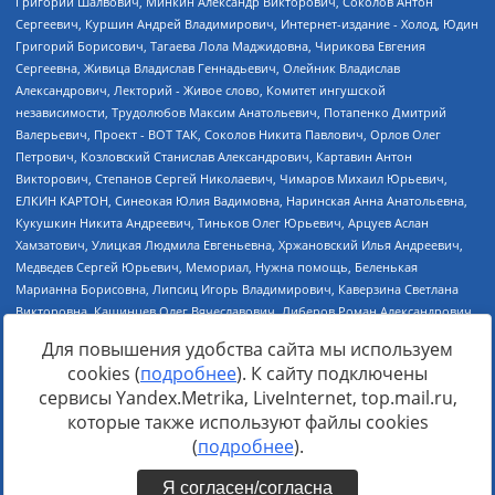
Для повышения удобства сайта мы используем
cookies (
подробнее
). К сайту подключены
сервисы Yandex.Metrika, LiveInternet, top.mail.ru,
Источник:
https://minjust.gov.ru/uploaded/files/reestr-
которые также используют файлы cookies
inostrannyih-agentov-22-03-2024.pdf
данные на
22.03.2024
(
подробнее
).
Я согласен/согласна