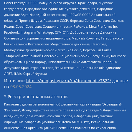
Совет граждан СССР Прикубанского округа г. Краснодара, Мужское
государство, Народное объединение русского движения, Народное
движение Адат, Народный совет граждан РСФСР СССР Архангельской
области, Проект Штурм, Граждане СССР, Держава Союз Советских Светлых
Родов, Совет Советских Социалистических Районов, Meta Platforms Inc,
Facebook, Instagram, WhatsApp, СИЧ-С14, Добровольческое Движение
Организации украинских националистов, Черный Комитет, Татарстанское
Региональное Всетатарское общественное движение, Невоград,
Молодежное Демократическое Движение Весна, Верховный Совет
Татарской Автономной Советской Социалистической Республики, Конгресс
ойрат-калмыцкого народа, Исполнительный комитет совета народных
депутатов Красноярского края, Этническое национальное объединение,
ЛГБТ, Я.МЫ Сергей Фургал
Источник:
https://minjust.gov.ru/ru/documents/7822/
данные
на
03.05.2024
* Реестр иностранных агентов:
Калининградская региональная общественная организация "Экозащита!-Женсовет", Фонд содействия защите прав и свобод граждан "Общественный вердикт", Фонд "Институт Развития Свободы Информации", Частное учреждение "Информационное агентство МЕМО. РУ", Региональная общественная организация "Общественная комиссия по сохранению наследия академика Сахарова", Фонд поддержки свободы прессы, Санкт-Петербургская общественная правозащитная организация "Гражданский контроль", Межрегиональная общественная организация "Информационно-просветительский центр "Мемориал", Региональный Фонд "Центр Защиты Прав Средств Массовой Информации", с 05.12.2023 Фонд "Центр Защиты Прав Средств массовой информации", Региональная общественная благотворительная организация помощи беженцам и мигрантам "Гражданское содействие", Негосударственное образовательное учреждение дополнительного профессионального образования (повышение квалификации) специалистов "АКАДЕМИЯ ПО ПРАВАМ ЧЕЛОВЕКА", Свердловская региональная общественная организация "Сутяжник", Автономная некоммерческая организация "Центр независимых социологических исследований", Союз общественных объединений "Российский исследовательский центр по правам человека", Региональное общественное учреждение научно-информационный центр "МЕМОРИАЛ", Некоммерческая организация "Фонд защиты гласности", Автономная некоммерческая организация "Институт прав человека", Городская общественная организация "Екатеринбургское общество "МЕМОРИАЛ", Городская общественная организация "Рязанское историко-просветительское и правозащитное общество "Мемориал" (Рязанский Мемориал), Челябинский региональный орган общественной самодеятельности – женское общественное объединение "Женщины Евразии", Челябинский региональный орган общественной самодеятельности "Уральская правозащитная группа", Фонд содействия защите здоровья и социальной справедливости имени Андрея Рылькова, Автономная Некоммерческая Организация "Аналитический Центр Юрия Левады", Автономная некоммерческая организация социальной поддержки населения "Проект Апрель", Региональная общественная организация помощи женщинам и детям, находящимся в кризисной ситуации "Информационно-методический центр "Анна", Фонд содействия развитию массовых коммуникаций и правовому просвещению "Так-так-Так", Фонд содействия устойчивому развитию "Серебряная тайга", Свердловский региональный общественный фонд социальных проектов "Новое время", "Idel.Реалии", Кавказ.Реалии, Крым.Реалии, Телеканал Настоящее Время, Татаро-башкирская служба Радио Свобода (Azatliq Radiosi), Радио Свободная Европа/Радио Свобода (PCE/PC), "Сибирь.Реалии", "Фактограф", Благотворительный фонд помощи осужденным и их семьям, Автономная некоммерческая организация "Институт глобализации и социальных движений", Фонд "В защиту прав заключенных", Частное учреждение "Центр поддержки и содействия развитию средств массовой информации", Пензенский региональный общественный благотворительный фонд "Гражданский союз", "Север.Реалии", Некоммерческая организация Фонд "Правовая инициатива", Общество с ограниченной ответственностью "Радио Свободная Европа/Радио Свобода", Чешское информационное агентство "MEDIUM-ORIENT", Красноярская региональная общественная организация "Мы против СПИДа", Камалягин Денис Николаевич, Маркелов Сергей Евгеньевич, Пономарев Лев Александрович, Савицкая Людмила Алексеевна, Автономная некоммерческая организация "Центр по работе с проблемой насилия "НАСИЛИЮ.НЕТ", Межрегиональный профессиональный союз работников здравоохранения "Альянс врачей", Юридическое лицо, зарегистрированное в Латвийской Республике, SIA "Medusa Project" (регистрационный номер 40103797863, дата регистрации 10.06.2014), Некоммерческая организация "Фонд по борьбе с коррупцией", Автономная некоммерческая организация "Институт права и публичной политики", Баданин Роман Сергеевич, Гликин Максим Александрович, Железнова Мария Михайловна, Лукьянова Юлия Сергеевна, Маетная Елизавета Витальевна, Маняхин Петр Борисович, Чуракова Ольга Владимировна, Ярош Юлия Петровна, Юридическое лицо "The Insider SIA", зарегистрированное в Риге, Латвийская Республика (дата регистрации 26.06.2015), являющееся администратором доменного имени интернет-издания "The Insider SIA", https://theins.ru, Постернак Алексей Евгеньевич, Рубин Михаил Аркадьевич, Анин Роман Александрович, Юридическое лицо Istories fonds, зарегистрированное в Латвийской Республике (регистрационный номер 50008295751, дата регистрации 24.02.2020), Великовский Дмитрий Александрович, Долинина Ирина Николаевна, Мароховская Алеся Алексеевна, Шлейнов Роман Юрьевич, Шмагун Олеся Валентиновна, Общество с ограниченной ответственностью "Альтаир 2021", Общество с ограниченной ответственностью "Вега 2021", Общество с ограниченной ответственностью "Главный редактор 2021", Общество с ограниченной ответственностью "Ромашки монолит", Важенков Артем Валерьевич, Ивановская областная общественная организация "Центр гендерных исследований", Гурман Юрий Альбертович, Медиапроект "ОВД-Инфо", Егоров Владимир Владимирович, Жилинский Владимир Александрович, Общество с ограниченной ответственностью "ЗП", Иванова София Юрьевна, Карезина Инна Павловна, Кильтау Екатерина Викторовна, Петров Алексей Викторович, Пискунов Сергей Евгеньевич, Смирнов Сергей Сергеевич, Тихонов Михаил Сергеевич, Общество с ограниченной ответственностью "ЖУРНАЛИСТ-ИНОСТРАННЫЙ АГЕНТ", Арапова Галина Юрьевна, Вольтская Татьяна Анатольевна, Американская компания "Mason G.E.S. Anonymous Foundation" (США), являющаяся владельцем интернет-издания https://mnews.world/, Компания "Stichting Bellingcat", зарегистрированная в Нидерландах (дата регистрации 11.07.2018), Захаров Андрей Вячеславович, Клепиковская Екатерина Дмитриевна, Общество с ограниченной ответственностью "МЕМО", Перл Роман Александрович, Симонов Евгений Алексеевич, Соловьева Елена Анатольевна, Сотников Даниил Владимирович, Сурначева Елизавета Дмитриевна, Автономная некоммерческая организация по защите прав человека и информированию населения "Якутия – Наше Мнение", Общество с ограниченной ответственностью "Москоу диджитал медиа", с 26.01.2023 Общество с ограниченной ответственностью "Чайка Белые сады", Ветошкина Валерия Валерьевна, Заговора Максим Александрович, Межрегиональное общественное движение "Российская ЛГБТ - сеть", Оленичев Максим Владимирович, Павлов Иван Юрьевич, Скворцова Елена Сергеевна, Общество с ограниченной ответственностью "Как бы инагент", Кочетков Игорь Викторович, Общество с ограниченной ответственностью "Честные выборы", Еланчик Олег Александрович, Общество с ограниченной ответственностью "Нобелевский призыв", Гималова Регина Эмилевна, Григорьев Андрей Валерьевич, Григорьева Алина Александровна, Ассоциация по содействию защите прав призывников, альтернативнослужащих и военнослужащих "Правозащитная группа "Гражданин.Армия.Право", Хисамова Регина Фаритовна, Автономная некоммерческая организация по реализации социально-правовых программ "Лилит", Дальневосточное общественное движение "Маяк", Санкт-Петербургская ЛГБТ-инициативная группа "Выход", Инициативная группа ЛГБТ+ "Реверс", Алексеев Андрей Викторович, Бекбулатова Таисия Львовна, Беляев Иван Михайлович, Владыкина Елена Сергеевна, Гельман Марат Александрович, Никульшина Вероника Юрьевна, Толоконникова Надежда Андреевна, Шендерович Виктор Анатольевич, Общество с ограниченной ответственностью "Данное сообщение", Общество с ограниченной ответственностью Издательский дом "Новая глава", Айнбиндер Александра Александровна, Московский комьюнити-центр для ЛГБТ+инициатив, Благотворительный фонд развития филантропии, Deutsche Welle (Германия, Kurt-Schumacher-Strasse 3, 53113 Bonn), Борзунова Мария Михайловна, Воробьев Виктор Викторович, Голубева Анна Львовна, Константинова Алла Михайловна, Малкова Ирина Владимировна, Мурадов Мурад Абдулгалимович, Осетинская Елизавета Николаевна, Понасенков Евгений Николаевич, Ганапольский Матвей Юрьевич, Киселев Евгений Алексеевич, Борухович Ирина Григорьевна, Дремин Иван Тимофеевич, Дубровский Дмитрий Викторович, Красноярская региональная общественная организация поддержки и развития альтернативных образовательных технологий и межкультурных коммуникаций "ИНТЕРРА", Маяковская Екатерина Алексеевна, Фейгин Марк Захарович, Филимонов Андрей Викторович, Дзугкоева Регина Николаевна, Доброхотов Роман Александрович, Дудь Юрий Александрович, Елкин Сергей Владимирович, Кругликов Кирилл Игоревич, Сабунаева Мария Леонидовна, Семенов Алексей Владимирович, Шаинян Карен Багратович, Шульман Екатерина Михайловна, Асафьев Артур Валерьевич, Вахштайн Виктор Семенович, Венедиктов Алексей Алексеевич, Лушникова Екатерина Евгеньевна, Волков Леонид Михайлович, Невзоров Александр Глебович, Пархоменко Сергей Борисович, Сироткин Ярослав Николаевич, Кара-Мурза Владимир Владимирович, Баранова Наталья Владимировна, Гозман Леонид Яковлевич, Кагарлицкий Борис Юльевич, Климарев Михаил Валерьевич, Милов Владимир Станиславович, Автономная некоммерческая организация Краснодарский центр современного искусства "Типография", Моргенштерн Алишер Тагирович, Соболь Любовь Эдуардовна, Общество с ограниченной ответственностью "ЛИЗА НОРМ", Каспаров Гарри Кимович, Ходорковский Михаил Борисович, Общество с ограниченной ответственностью "Апрельские тезисы", Данилович Ирина Брониславовна, Кашин Олег Владимирович, Петров Николай Владимирович, Пивоваров Алексей Владимирович, Соколов Михаил Владимирович, Цветкова Юлия Владимировна, Чичваркин Евгений Александрович, Комитет против пыток/Команда против пыток, Общество с ограниченной ответственностью "Первый научный", Общество с ограниченной ответственностью "Вертолет и ко", Белоцерковская Вероника Борисовна, Кац Максим Евгеньевич, Лазарева Татьяна Юрьевна, Шаведдинов Руслан Табризович, Яшин Илья Валерьевич, Общество с ограниченной ответственностью "Иноагент ААВ", Алешковский Дмитрий Петрович, Альбац Евгения Марковна, Быков Дмитрий Львович, Галямина Юлия Евгеньевна, Лойко Сергей Леонидович, Мартынов Кирилл Константинович, Медведев Сергей Александрович, Крашенинников Федор Геннадиевич, Гордеева Катерина Вл