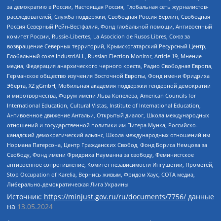
за демократию в России, Настоящая Россия, Глобальная сеть журналистов-
расследователей, Служба поддержки, Свободная Россия Берлин, Свободная
Россия Северный Рейн-Вестфалия, Фонд глобальной помощи, Антивоенный
комитет России, Russie-Libertes, La Asocicion de Rusos Libres, Союз за
возвращение Северных территорий, Крымскотатарский Ресурсный Центр,
Глобальный союз IndustriALL, Russian Election Monitor, Article 19, Мнение
медиа, Федерация анархического черного креста, Радио Свободная Европа,
Германское общество изучения Восточной Европы, Фонд имени Фридриха
Эберта, XZ gGmbH, Мобильная академия поддержки гендерной демократии
и миротворчества, Форум имени Льва Копелева, American Councils for
International Education, Cultural Vistas, Institute of International Education,
Антивоенное движение Антальи, Открытый диалог, Школа международных
отношений и государственной политики им Питера Мунка, Российско-
канадский демократический альянс, Школа международных отношений им
Нормана Патерсона, Центр Гражданских Свобод, Фонд Бориса Немцова за
Свободу, Фонд имени Фридриха Науманна за свободу, Феминистское
антивоенное сопротивление, Комитет независимости Ингушетии, Прометей,
Stop Occupation of Karelia, Вернись живым, Фридом Хаус, СОТА медиа,
Либерально-демократическая Лига Украины
Источник:
https://minjust.gov.ru/ru/documents/7756/
данные
на
13.05.2024