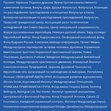
Прожект Хармони, Родники дракона, Врачи против насильственного
извлечения органов, Фалунь Дафа, Друзья Фалуньгун, Фалуньгун, Коалиция
по расследованию преследования в отношении Фалуньгун в Китае,
Всемирная организация по расследованию преследований Фалуньгун,
Пражский гражданский центр, Ассоциация школ политических
исследований при Совете Европы, Центр либеральной современности,
Форум русскоязычных европейцев, Немецко-русский обмен, Бард колледж,
Европейский выбор, Фонд Ходорковского, Оксфордский российский фонд,
Фонд Будущее России, Компания свободы информации, Проект Медиа,
Международное партнерство за права человека, Духовное Управление
Евангельских Христиан Украинской Христианской Церкви, Новое
Поколение, Духовное Учебное Заведение Международный Библейский
Колледж, Международное христианское движение, Всемирный Институт
Саентологических Предприятий, Церковь Духовной Технологии,
Европейская сеть организаций по наблюдению за выборами, Республика
Польша, СВОБОДНЫЙ ИДЕЛЬ-УРАЛ, Ассоциация развития журналистики,
IStories fonds, Королевский Институт Международных Отношений,
КРИМСЬКА ПРАВОЗАХИСНА ГРУПА, Фонд имени Генриха Бёлля, Stichting
Bellingcat, Bellingcat Ltd, The Insider, Институт правовой инициативы
Центральной и Восточной Европы, Фонд Открытой Эстонии, Calvert 22
Foundation, Канадский украинский конгресс, Институт Макдональда-Лорье,
Украинская национальная федерация Канады, Декабристы, Международный