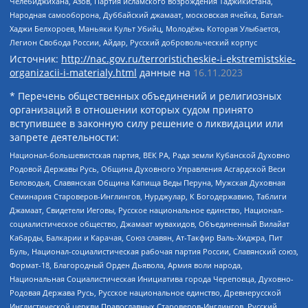
Челебиджихана, Азов, Партия исламского возрождения Таджикистана,
Народная самооборона, Дуббайский джамаат, московская ячейка, Батал-
Хаджи Белхороев, Маньяки Культ Убийц, Молодёжь Которая Улыбается,
Легион Свобода России, Айдар, Русский добровольческий корпус
Источник:
http://nac.gov.ru/terroristicheskie-i-ekstremistskie-
organizacii-i-materialy.html
данные на
16.11.2023
* Перечень общественных объединений и религиозных
организаций в отношении которых судом принято
вступившее в законную силу решение о ликвидации или
запрете деятельности:
Национал-большевистская партия, ВЕК РА, Рада земли Кубанской Духовно
Родовой Державы Русь, Община Духовного Управления Асгардской Веси
Беловодья, Славянская Община Капища Веды Перуна, Мужская Духовная
Семинария Староверов-Инглингов, Нурджулар, К Богодержавию, Таблиги
Джамаат, Свидетели Иеговы, Русское национальное единство, Национал-
социалистическое общество, Джамаат мувахидов, Объединенный Вилайат
Кабарды, Балкарии и Карачая, Союз славян, Ат-Такфир Валь-Хиджра, Пит
Буль, Национал-социалистическая рабочая партия России, Славянский союз,
Формат-18, Благородный Орден Дьявола, Армия воли народа,
Национальная Социалистическая Инициатива города Череповца, Духовно-
Родовая Держава Русь, Русское национальное единство, Древнерусской
Инглистической церкви Православных Староверов-Инглингов, Русский