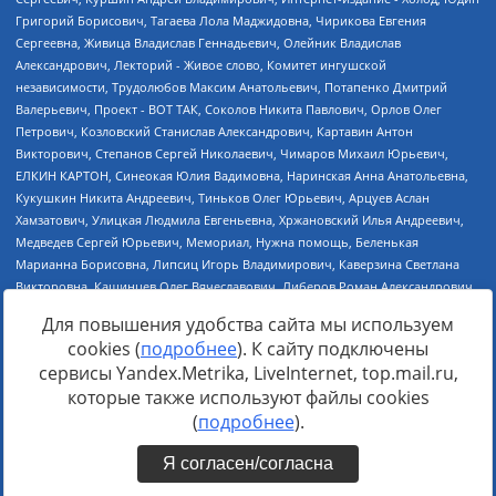
Для повышения удобства сайта мы используем
cookies (
подробнее
). К сайту подключены
сервисы Yandex.Metrika, LiveInternet, top.mail.ru,
Источник:
https://minjust.gov.ru/uploaded/files/reestr-
которые также используют файлы cookies
inostrannyih-agentov-22-03-2024.pdf
данные на
22.03.2024
(
подробнее
).
Я согласен/согласна