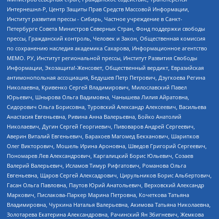
Интернешнл-Р, Центр Защиты Прав Средств Массовой Информации,
Институт развития прессы - Сибирь, Частное учреждение в Санкт-
Петербурге Совета Министров Северных Стран, Фонд поддержки свободы
прессы, Гражданский контроль, Человек и Закон, Общественная комиссия
по сохранению наследия академика Сахарова, Информационное агентство
МЕМО. РУ, Институт региональной прессы, Институт Развития Свободы
Информации, Экозащита!-Женсовет, Общественный вердикт, Евразийская
антимонопольная ассоциация, Бедушев Петр Петрович, Дзугкоева Регина
Николаевна, Кривенко Сергей Владимирович, Милославский Павел
Юрьевич, Шнырова Ольга Вадимовна, Чанышева Лилия Айратовна,
Сидорович Ольга Борисовна, Туровский Александр Алексеевич, Васильева
Анастасия Евгеньевна, Ривина Анна Валерьевна, Бойко Анатолий
Николаевич, Дугин Сергей Георгиевич, Пивоваров Андрей Сергеевич,
Аверин Виталий Евгеньевич, Барахоев Магомед Бекханович, Шарипков
Олег Викторович, Мошель Ирина Ароновна, Шведов Григорий Сергеевич,
Пономарев Лев Александрович, Каргалицкий Борис Юльевич, Созаев
Валерий Валерьевич, Исламов Тимур Рифгатович, Романова Ольга
Евгеньевна, Щаров Сергей Алексадрович, Цирульников Борис Альбертович,
Гасан Ольга Павловна, Паутов Юрий Анатольевич, Верховский Александр
Маркович, Пислакова-Паркер Марина Петровна, Кочеткова Татьяна
Владимировна, Чуркина Наталья Валерьевна, Акимова Татьяна Николаевна,
Золотарева Екатерина Александровна, Рачинский Ян Збигневич, Жемкова