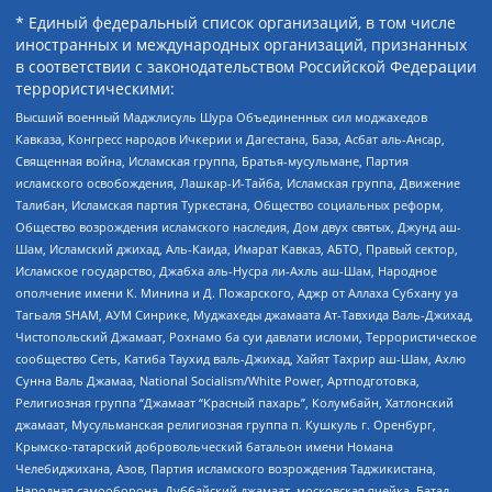
* Единый федеральный список организаций, в том числе
иностранных и международных организаций, признанных
в соответствии с законодательством Российской Федерации
террористическими:
Высший военный Маджлисуль Шура Объединенных сил моджахедов
Кавказа, Конгресс народов Ичкерии и Дагестана, База, Асбат аль-Ансар,
Священная война, Исламская группа, Братья-мусульмане, Партия
исламского освобождения, Лашкар-И-Тайба, Исламская группа, Движение
Талибан, Исламская партия Туркестана, Общество социальных реформ,
Общество возрождения исламского наследия, Дом двух святых, Джунд аш-
Шам, Исламский джихад, Аль-Каида, Имарат Кавказ, АБТО, Правый сектор,
Исламское государство, Джабха аль-Нусра ли-Ахль аш-Шам, Народное
ополчение имени К. Минина и Д. Пожарского, Аджр от Аллаха Субхану уа
Тагьаля SHAM, АУМ Синрике, Муджахеды джамаата Ат-Тавхида Валь-Джихад,
Чистопольский Джамаат, Рохнамо ба суи давлати исломи, Террористическое
сообщество Сеть, Катиба Таухид валь-Джихад, Хайят Тахрир аш-Шам, Ахлю
Сунна Валь Джамаа, National Socialism/White Power, Артподготовка,
Религиозная группа “Джамаат “Красный пахарь”, Колумбайн, Хатлонский
джамаат, Мусульманская религиозная группа п. Кушкуль г. Оренбург,
Крымско-татарский добровольческий батальон имени Номана
Челебиджихана, Азов, Партия исламского возрождения Таджикистана,
Народная самооборона, Дуббайский джамаат, московская ячейка, Батал-