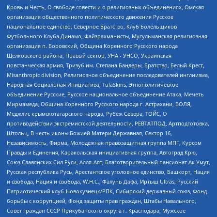
Кровь и Честь, О свободе совести и о религиозных объединениях, Омская
организация общественного политического движения Русское
национальное единство, Северное Братство, Клуб Болельщиков
Футбольного Клуба Динамо, Файзрахманисты, Мусульманская религиозная
организация п. Боровский, Община Коренного Русского народа
Щелковского района, Правый сектор, УНА - УНСО, Украинская
повстанческая армия, Тризуб им. Степана Бандеры, Братство, Белый Крест,
Misanthropic division, Религиозное объединение последователей инглиизма,
Народная Социальная Инициатива, TulaSkins, Этнополитическое
объединение Русские, Русское национальное объединение Атака, Мечеть
Мирмамеда, Община Коренного Русского народа г. Астрахани, ВОЛЯ,
Меджлис крымскотатарского народа, Рубеж Севера, ТОЙС, О
противодействии экстремистской деятельности, РЕВТАТПОД, Артподготовка,
Штольц, В честь иконы Божией Матери Державная, Сектор 16,
Независимость, Фирма, Молодежная правозащитная группа МПГ, Курсом
Правды и Единения, Каракольская инициативная группа, Автоград Крю,
Союз Славянских Сил Руси, Алля-Аят, Благотворительный пансионат Ак Умут,
Русская республика Русь, Арестантское уголовное единство, Башкорт, Нация
и свобода, Нация и свобода, W.H.С., Фалунь Дафа, Иртыш Ultras, Русский
Патриотический клуб-Новокузнецк/РПК, Сибирский державный союз, Фонд
борьбы с коррупцией, Фонд защиты прав граждан, Штабы Навального,
Совет граждан СССР Прикубанского округа г. Краснодара, Мужское