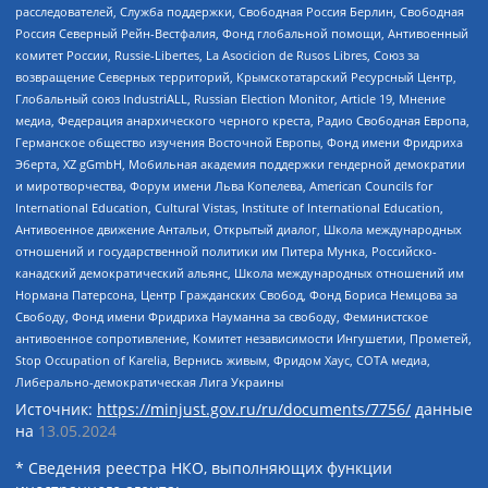
расследователей, Служба поддержки, Свободная Россия Берлин, Свободная
Россия Северный Рейн-Вестфалия, Фонд глобальной помощи, Антивоенный
комитет России, Russie-Libertes, La Asocicion de Rusos Libres, Союз за
возвращение Северных территорий, Крымскотатарский Ресурсный Центр,
Глобальный союз IndustriALL, Russian Election Monitor, Article 19, Мнение
медиа, Федерация анархического черного креста, Радио Свободная Европа,
Германское общество изучения Восточной Европы, Фонд имени Фридриха
Эберта, XZ gGmbH, Мобильная академия поддержки гендерной демократии
и миротворчества, Форум имени Льва Копелева, American Councils for
International Education, Cultural Vistas, Institute of International Education,
Антивоенное движение Антальи, Открытый диалог, Школа международных
отношений и государственной политики им Питера Мунка, Российско-
канадский демократический альянс, Школа международных отношений им
Нормана Патерсона, Центр Гражданских Свобод, Фонд Бориса Немцова за
Свободу, Фонд имени Фридриха Науманна за свободу, Феминистское
антивоенное сопротивление, Комитет независимости Ингушетии, Прометей,
Stop Occupation of Karelia, Вернись живым, Фридом Хаус, СОТА медиа,
Либерально-демократическая Лига Украины
Источник:
https://minjust.gov.ru/ru/documents/7756/
данные
на
13.05.2024
* Сведения реестра НКО, выполняющих функции