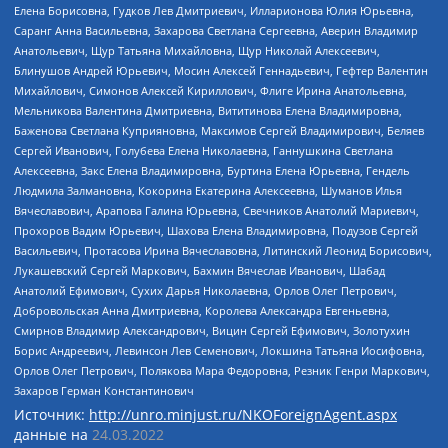
Елена Борисовна, Гудков Лев Дмитриевич, Илларионова Юлия Юрьевна,
Саранг Анна Васильевна, Захарова Светлана Сергеевна, Аверин Владимир
Анатольевич, Щур Татьяна Михайловна, Щур Николай Алексеевич,
Блинушов Андрей Юрьевич, Мосин Алексей Геннадьевич, Гефтер Валентин
Михайлович, Симонов Алексей Кириллович, Флиге Ирина Анатольевна,
Мельникова Валентина Дмитриевна, Вититинова Елена Владимировна,
Баженова Светлана Куприяновна, Максимов Сергей Владимирович, Беляев
Сергей Иванович, Голубева Елена Николаевна, Ганнушкина Светлана
Алексеевна, Закс Елена Владимировна, Буртина Елена Юрьевна, Гендель
Людмила Залмановна, Кокорина Екатерина Алексеевна, Шуманов Илья
Вячеславович, Арапова Галина Юрьевна, Свечников Анатолий Мариевич,
Прохоров Вадим Юрьевич, Шахова Елена Владимировна, Подузов Сергей
Васильевич, Протасова Ирина Вячеславовна, Литинский Леонид Борисович,
Лукашевский Сергей Маркович, Бахмин Вячеслав Иванович, Шабад
Анатолий Ефимович, Сухих Дарья Николаевна, Орлов Олег Петрович,
Добровольская Анна Дмитриевна, Королева Александра Евгеньевна,
Смирнов Владимир Александрович, Вицин Сергей Ефимович, Золотухин
Борис Андреевич, Левинсон Лев Семенович, Локшина Татьяна Иосифовна,
Орлов Олег Петрович, Полякова Мара Федоровна, Резник Генри Маркович,
Захаров Герман Константинович
Источник:
http://unro.minjust.ru/NKOForeignAgent.aspx
данные на
24.03.2022