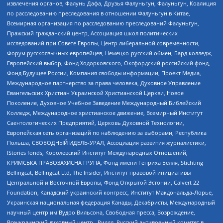
извлечения органов, Фалунь Дафа, Друзья Фалуньгун, Фалуньгун, Коалиция
по расследованию преследования в отношении Фалуньгун в Китае,
Всемирная организация по расследованию преследований Фалуньгун,
Пражский гражданский центр, Ассоциация школ политических
исследований при Совете Европы, Центр либеральной современности,
Форум русскоязычных европейцев, Немецко-русский обмен, Бард колледж,
Европейский выбор, Фонд Ходорковского, Оксфордский российский фонд,
Фонд Будущее России, Компания свободы информации, Проект Медиа,
Международное партнерство за права человека, Духовное Управление
Евангельских Христиан Украинской Христианской Церкви, Новое
Поколение, Духовное Учебное Заведение Международный Библейский
Колледж, Международное христианское движение, Всемирный Институт
Саентологических Предприятий, Церковь Духовной Технологии,
Европейская сеть организаций по наблюдению за выборами, Республика
Польша, СВОБОДНЫЙ ИДЕЛЬ-УРАЛ, Ассоциация развития журналистики,
IStories fonds, Королевский Институт Международных Отношений,
КРИМСЬКА ПРАВОЗАХИСНА ГРУПА, Фонд имени Генриха Бёлля, Stichting
Bellingcat, Bellingcat Ltd, The Insider, Институт правовой инициативы
Центральной и Восточной Европы, Фонд Открытой Эстонии, Calvert 22
Foundation, Канадский украинский конгресс, Институт Макдональда-Лорье,
Украинская национальная федерация Канады, Декабристы, Международный
научный центр им Вудро Вильсона, Свободная пресса, Возрождение,
Всеукраинский духовный центр , Риддл, Русский антивоенный комитет в