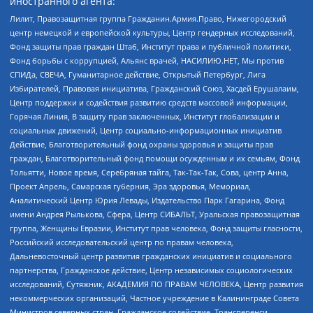
иностранного агента:
Лилит, Правозащитная группа Гражданин.Армия.Право, Нижегородский
центр немецкой и европейской культуры, Центр гендерных исследований,
Фонд защиты прав граждан Штаб, Институт права и публичной политики,
Фонд борьбы с коррупцией, Альянс врачей, НАСИЛИЮ.НЕТ, Мы против
СПИДа, СВЕЧА, Гуманитарное действие, Открытый Петербург, Лига
Избирателей, Правовая инициатива, Гражданский Союз, Хасдей Ерушалаим,
Центр поддержки и содействия развитию средств массовой информации,
Горячая Линия, В защиту прав заключенных, Институт глобализации и
социальных движений, Центр социально-информационных инициатив
Действие, Благотворительный фонд охраны здоровья и защиты прав
граждан, Благотворительный фонд помощи осужденным и их семьям, Фонд
Тольятти, Новое время, Серебряная тайга, Так-Так-Так, Сова, центр Анна,
Проект Апрель, Самарская губерния, Эра здоровья, Мемориал,
Аналитический Центр Юрия Левады, Издательство Парк Гагарина, Фонд
имени Андрея Рылькова, Сфера, Центр СИБАЛЬТ, Уральская правозащитная
группа, Женщины Евразии, Институт прав человека, Фонд защиты гласности,
Российский исследовательский центр по правам человека,
Дальневосточный центр развития гражданских инициатив и социального
партнерства, Гражданское действие, Центр независимых социологических
исследований, Сутяжник, АКАДЕМИЯ ПО ПРАВАМ ЧЕЛОВЕКА, Центр развития
некоммерческих организаций, Частное учреждение в Калининграде Совета
Министров северных стран, Гражданское содействие, Трансперенси