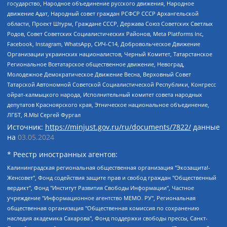
государство, Народное объединение русского движения, Народное
движение Адат, Народный совет граждан РСФСР СССР Архангельской
области, Проект Штурм, Граждане СССР, Держава Союз Советских Светлых
Родов, Совет Советских Социалистических Районов, Meta Platforms Inc,
Facebook, Instagram, WhatsApp, СИЧ-С14, Добровольческое Движение
Организации украинских националистов, Черный Комитет, Татарстанское
Региональное Всетатарское общественное движение, Невоград,
Молодежное Демократическое Движение Весна, Верховный Совет
Татарской Автономной Советской Социалистической Республики, Конгресс
ойрат-калмыцкого народа, Исполнительный комитет совета народных
депутатов Красноярского края, Этническое национальное объединение,
ЛГБТ, Я.МЫ Сергей Фургал
Источник:
https://minjust.gov.ru/ru/documents/7822/
данные
на
03.05.2024
* Реестр иностранных агентов:
Калининградская региональная общественная организация "Экозащита!-Женсовет", Фонд содействия защите прав и свобод граждан "Общественный вердикт", Фонд "Институт Развития Свободы Информации", Частное учреждение "Информационное агентство МЕМО. РУ", Региональная общественная организация "Общественная комиссия по сохранению наследия академика Сахарова", Фонд поддержки свободы прессы, Санкт-Петербургская общественная правозащитная организация "Гражданский контроль", Межрегиональная общественная организация "Информационно-просветительский центр "Мемориал", Региональный Фонд "Центр Защиты Прав Средств Массовой Информации", с 05.12.2023 Фонд "Центр Защиты Прав Средств массовой информации", Региональная общественная благотворительная организация помощи беженцам и мигрантам "Гражданское содействие", Негосударственное образовательное учреждение дополнительного профессионального образования (повышение квалификации) специалистов "АКАДЕМИЯ ПО ПРАВАМ ЧЕЛОВЕКА", Свердловская региональная общественная организация "Сутяжник", Автономная некоммерческая организация "Центр независимых социологических исследований", Союз общественных объединений "Российский исследовательский центр по правам человека", Региональное общественное учреждение научно-информационный центр "МЕМОРИАЛ", Некоммерческая организация "Фонд защиты гласности", Автономная некоммерческая организация "Институт прав человека", Городская общественная организация "Екатеринбургское общество "МЕМОРИАЛ", Городская общественная организация "Рязанское историко-просветительское и правозащитное общество "Мемориал" (Рязанский Мемориал), Челябинский региональный орган общественной самодеятельности – женское общественное объединение "Женщины Евразии", Челябинский региональный орган общественной самодеятельности "Уральская правозащитная группа", Фонд содействия защите здоровья и социальной справедливости имени Андрея Рылькова, Автономная Некоммерческая Организация "Аналитический Центр Юрия Левады", Автономная некоммерческая организация социальной поддержки населения "Проект Апрель", Региональная общественная организация помощи женщинам и детям, находящимся в кризисной ситуации "Информационно-методический центр "Анна", Фонд содействия развитию массовых коммуникаций и правовому просвещению "Так-так-Так", Фонд содействия устойчивому развитию "Серебряная тайга", Свердловский региональный общественный фонд социальных проектов "Новое время", "Idel.Реалии", Кавказ.Реалии, Крым.Реалии, Телеканал Настоящее Время, Татаро-башкирская служба Радио Свобода (Azatliq Radiosi), Радио Свободная Европа/Радио Свобода (PCE/PC), "Сибирь.Реалии", "Фактограф", Благотворительный фонд помощи осужденным и их семьям, Автономная некоммерческая организация "Институт глобализации и социальных движений", Фонд "В защиту прав заключенных", Частное учреждение "Центр поддержки и содействия развитию средств массовой информации", Пензенский региональный общественный благотворительный фонд "Гражданский союз", "Север.Реалии", Некоммерческая организация Фонд "Правовая инициатива", Общество с ограниченной ответственностью "Радио Свободная Европа/Радио Свобода", Чешское информационное агентство "MEDIUM-ORIENT", Красноярская региональная общественная организация "Мы против СПИДа", Камалягин Денис Николаевич, Маркелов Сергей Евгеньевич, Пономарев Лев Александрович, Савицкая Людмила Алексеевна, Автономная некоммерческая организация "Центр по работе с проблемой насилия "НАСИЛИЮ.НЕТ", Межрегиональный профессиональный союз работников здравоохранения "Альянс врачей", Юридическое лицо, зарегистрированное в Латвийской Республике, SIA "Medusa Project" (регистрационный номер 40103797863, дата регистрации 10.06.2014), Некоммерческая организация "Фонд по борьбе с коррупцией", Автономная некоммерческая организация "Институт права и публичной политики", Баданин Роман Сергеевич, Гликин Максим Александрович, Железнова Мария Михайловна, Лукьянова Юлия Сергеевна, Маетная Елизавета Витальевна, Маняхин Петр Борисович, Чуракова Ольга Владимировна, Ярош Юлия Петровна, Юридическое лицо "The Insider SIA", зарегистрированное в Риге, Латвийская Республика (дата регистрации 26.06.2015), являющееся администратором доменного имени интернет-издания "The Insider SIA", https://theins.ru, Постернак Алексей Евгеньевич, Рубин Михаил Аркадьевич, Анин Роман Александрович, Юридическое лицо Istories fonds, зарегистрированное в Латвийской Республике (регистрационный номер 50008295751, дата регистрации 24.02.2020), Великовский Дмитрий Александрович, Долинина Ирина Николаевна, Мароховская Алеся Алексеевна, Шлейнов Роман Юрьевич, Шмагун Олеся Валентиновна, Общество с ограниченной ответственностью "Альтаир 2021", Общество с ограниченной ответственностью "Вега 2021", Общество с ограниченной ответственностью "Главный редактор 2021", Общество с ограниченной ответственностью "Ромашки монолит", Важенков Артем Валерьевич, Ивановская областная общественная организация "Центр гендерных исследований", Гурман Юрий Альбертович, Медиапроект "ОВД-Инфо", Егоров Владимир Владимирович, Жилинский Владимир Александрович, Общество с ограниченной ответственностью "ЗП", Иванова София Юрьевна, Карезина Инна Павловна, Кильтау Екатерина Викторовна, Петров Алексей Викторович, Пискунов Сергей Евгеньевич, Смирнов Сергей Сергеевич, Тихонов Михаил Сергеевич, Общество с ограниченной ответственностью "ЖУРНАЛИСТ-ИНОСТРАННЫЙ АГЕНТ", Арапова Галина Юрьевна, Вольтская Татьяна Анатольевна, Американская компания "Mason G.E.S. Anonymous Foundation" (США), являющаяся владельцем интернет-издания https://mnews.world/, Компания "Stichting Bellingcat", зарегистрированная в Нидерландах (дата регистрации 11.07.2018), Захаров Андрей Вячеславович, Клепиковская Екатерина Дмитриевна, Общество с ограниченной ответственностью "МЕМО", Перл Роман Александрович, Симонов Евгений Алексеевич, Соловьева Елена Анатольевна, Сотников Даниил Владимирович, Сурначева Елизавета Дмитриевна, Автономная некоммерческая организация по защите прав человека и информированию населения "Якутия – Наше Мнение", Общество с ограниченной ответственностью "Москоу диджитал медиа", с 26.01.2023 Общество с ограниченной ответственностью "Чайка Белые сады", Ветошкина Валерия Валерьевна, Заговора Максим Александрович, Межрегиональное общественное движение "Российская ЛГБТ - сеть", Оленичев Максим Владимирович, Павлов Иван Юрьевич, Скворцова Елена Сергеевна, Общество с ограниченной ответственностью "Как бы инагент", Кочетков Игорь Викторович, Общество с ограниченной ответственностью "Честные выборы", Еланчик Олег Александрович, Общество с ограниченной ответственностью "Нобелевский призыв", Гималова Регина Эмилевна, Григорьев Андрей Валерьевич, Григорьева Алина Александровна, Ассоциация по содействию защите прав призывников, альтернативнослужащих и военнослужащих "Правозащитная группа "Гражданин.Армия.Право", Хисамова Регина Фаритовна, Автономная некоммерческая организация по реализации социально-правовых программ "Лилит", Дальневосточное общественное движение "Маяк", Санкт-Петербургская ЛГБТ-инициативная группа "Выход", Инициативная группа ЛГБТ+ "Реверс", Алексеев Андрей Викторович, Бекбулатова Таисия Львовна, Беляев Иван Михайлович, Владыкина Елена Сергеевна, Гельман Марат Александрович, Никульшина Вероника Юрьевна, Толоконникова Надежда Андреевна, Шендерович Виктор Анатольевич, Общество с ограниченной ответственностью "Данное сообщение", Общество с ограниченной ответственностью Издательский дом "Новая глава", Айнбиндер Александра Александровна, Московский комьюнити-центр для ЛГБТ+инициатив, Благотворительный фонд развития филантропии, Deutsche Welle (Германия, Kurt-Schumacher-Strasse 3, 53113 Bonn), Борзунова Мария Михайловна, Воробьев Виктор Викторович, Голубева Анна Львовна, Константинова Алла Михайловна, Малкова Ирина Владимировна, Мурадов Мурад Абдулгалимович, Осетинская Елизавета Николаевна, Понасенков Евгений Николаевич, Ганапольский Матвей Юрьевич, Киселев Евгений Алексеевич, Борухович Ирина Григорьевна, Дремин Иван Тимофеевич, Дубровский Дмитрий Викторович, Красноярская региональная общественная организация поддержки и развития альтернативных образовательных технологий и межкультурных коммуникаций "ИНТЕРРА", Маяковская Екатерина Алексеевна, Фейгин Марк Захарович, Филимонов Андрей Викторович, Дзугкоева Регина Николаевна, Доброхотов Роман Александрович, Дудь Юрий Александрович, Елкин Сергей Владимирович, Кругликов Кирилл Игоревич, Сабунаева Мария Леонидовна, Семенов Алексей Владимирович, Шаинян Карен Багратович, Шульман Екатерина Михайловна, Асафьев Артур Валерьевич, Вахштайн Виктор Семенович, Венедиктов Алексей Алексеевич, Лушникова Екатерина Евгеньевна, Волков Леонид Михайлович, Невзоров Александр Глебович, Пархоменко Сергей Борисович, Сироткин Ярослав Николаевич, Кара-Мурза Владимир Владимирович, Баранова Наталья Владимировна, Гозман Леонид Яковлевич, Кагарлицкий Борис Юльевич, Климарев Михаил Валерьевич, Милов Владимир Станиславович, Автономная некоммерческая организация Краснодарский центр современного искусства "Типография", Моргенштерн Алишер Тагирович, Соболь Любовь Эдуардовна, Общество с ограниченной ответственностью "ЛИЗА НОРМ", Каспаров Гарри Кимович, Ходорковский Михаил Борисович, Общество с ограниченной ответственностью "Апрельские тезисы", Данилович Ирина Брониславовна, Кашин Олег Владимирович, Петров Николай Владимирович, Пивоваров Алексей Владимирович, Соколов Михаил Владимирович, Цветкова Юлия Владимировна, Чичваркин Евгений Александрович, Комитет против пыток/Команда против пыток, Общество с ограниченной ответственностью "Первый научный", Общество с ограниченной ответственностью "Вертолет и ко", Белоцерковская Вероника Борисовна, Кац Максим Евгеньевич, Лазарева Татьяна Юрьевна, Шаведдинов Руслан Табризович, Яшин Илья Валерьевич, Общество с ограниченной ответственностью "Иноагент ААВ", Алешковский Дмитрий Петрович, Альбац Евгения Марковна, Быков Дмитрий Львович, Галямина Юлия Евгеньевна, Лойко Сергей Леонидович, Мартынов Кирилл Константинович, Медведев Сергей Александрович, Крашенинников Федор Геннадиевич, Гордеева Катерина Вл