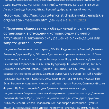
Хаджи Белхороев, Маньяки Культ Убийц, Молодёжь Которая Улыбается,
Легион Свобода России, Айдар, Русский добровольческий корпус
Источник:
http://nac.gov.ru/terroristicheskie-i-ekstremistskie-
organizacii-i-materialy.html
данные на
16.11.2023
* Перечень общественных объединений и религиозных
организаций в отношении которых судом принято
вступившее в законную силу решение о ликвидации или
запрете деятельности:
Национал-большевистская партия, ВЕК РА, Рада земли Кубанской Духовно
Родовой Державы Русь, Община Духовного Управления Асгардской Веси
Беловодья, Славянская Община Капища Веды Перуна, Мужская Духовная
Семинария Староверов-Инглингов, Нурджулар, К Богодержавию, Таблиги
Джамаат, Свидетели Иеговы, Русское национальное единство, Национал-
социалистическое общество, Джамаат мувахидов, Объединенный Вилайат
Кабарды, Балкарии и Карачая, Союз славян, Ат-Такфир Валь-Хиджра, Пит
Буль, Национал-социалистическая рабочая партия России, Славянский союз,
Формат-18, Благородный Орден Дьявола, Армия воли народа,
Национальная Социалистическая Инициатива города Череповца, Духовно-
Родовая Держава Русь, Русское национальное единство, Древнерусской
Инглистической церкви Православных Староверов-Инглингов, Русский
общенациональный союз, Движение против нелегальной иммиграции,