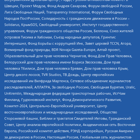
Швеции, Проект Медуза, Фонд Андрея Сахарова, Форум свободной России,
Лига Свободных Наций, Transparеncy International, Форум Свободных
Народов ПостРоссии, Солидарность с гражданским движением в России –
Solidarus, КрымSOS, Свободный университет, Институт государственного
управления, Форум гражданского общества Россия, Беллона, Союз жителей
островов Тисима и Хабомаи, Съезд народных депутатов, Гринпис
Интернешнл, Фонд борьбы с коррупцией Инк, Завет церквей TCCN, Агора,
Всемирный фонд природы, BDR Novaja Gazeta-Europe, Алтай проект,
Образовательный дом прав человека Чернигов, Фонд Дом Прав Человека,
Белорусский дом прав человека имени Бориса Звозскова, Дом прав
человека Тбилиси, Дом прав человека Ереван, Дом прав человека Крым,
Центр дикого лосося, TVR Studios, ТВ Дождь, Центр европейских
исследований им Вилфрида Мартенса, Сетевое объединение журналистов
расследователей, АЛЛАТРА, За свободную Россию, Свободная Бурятия, Uralic,
UnKremlin, Международная федерация транспортных рабочих, ИстЧам
Финланд, Гудзоновский институт, Фонд Демократического Развития,
Комитет-2024, Центрально-Европейский университет, Центр
восточноевропейских и международных исследований, Общество
Сторожевой башни, Библии и трактатов Свидетелей Иеговы, Гражданский
Совет, Центр анализа европейской политики, Академическая сеть Восточная
Европа, Российский комитет действия, РЭНД корпорейшн, Русская Америка
за демократию в России, Настоящая Россия, Глобальная сеть журналистов-