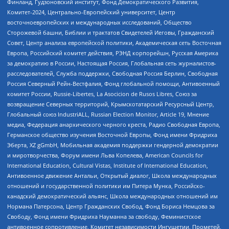
Финланд, Гудзоновский институт, Фонд Демократического Развития,
Комитет-2024, Центрально-Европейский университет, Центр
восточноевропейских и международных исследований, Общество
Сторожевой башни, Библии и трактатов Свидетелей Иеговы, Гражданский
Совет, Центр анализа европейской политики, Академическая сеть Восточная
Европа, Российский комитет действия, РЭНД корпорейшн, Русская Америка
за демократию в России, Настоящая Россия, Глобальная сеть журналистов-
расследователей, Служба поддержки, Свободная Россия Берлин, Свободная
Россия Северный Рейн-Вестфалия, Фонд глобальной помощи, Антивоенный
комитет России, Russie-Libertes, La Asocicion de Rusos Libres, Союз за
возвращение Северных территорий, Крымскотатарский Ресурсный Центр,
Глобальный союз IndustriALL, Russian Election Monitor, Article 19, Мнение
медиа, Федерация анархического черного креста, Радио Свободная Европа,
Германское общество изучения Восточной Европы, Фонд имени Фридриха
Эберта, XZ gGmbH, Мобильная академия поддержки гендерной демократии
и миротворчества, Форум имени Льва Копелева, American Councils for
International Education, Cultural Vistas, Institute of International Education,
Антивоенное движение Антальи, Открытый диалог, Школа международных
отношений и государственной политики им Питера Мунка, Российско-
канадский демократический альянс, Школа международных отношений им
Нормана Патерсона, Центр Гражданских Свобод, Фонд Бориса Немцова за
Свободу, Фонд имени Фридриха Науманна за свободу, Феминистское
антивоенное сопротивление, Комитет независимости Ингушетии, Прометей,