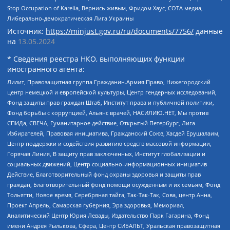
Stop Occupation of Karelia, Вернись живым, Фридом Хаус, СОТА медиа,
Либерально-демократическая Лига Украины
Источник:
https://minjust.gov.ru/ru/documents/7756/
данные
на
13.05.2024
* Сведения реестра НКО, выполняющих функции
иностранного агента:
Лилит, Правозащитная группа Гражданин.Армия.Право, Нижегородский
центр немецкой и европейской культуры, Центр гендерных исследований,
Фонд защиты прав граждан Штаб, Институт права и публичной политики,
Фонд борьбы с коррупцией, Альянс врачей, НАСИЛИЮ.НЕТ, Мы против
СПИДа, СВЕЧА, Гуманитарное действие, Открытый Петербург, Лига
Избирателей, Правовая инициатива, Гражданский Союз, Хасдей Ерушалаим,
Центр поддержки и содействия развитию средств массовой информации,
Горячая Линия, В защиту прав заключенных, Институт глобализации и
социальных движений, Центр социально-информационных инициатив
Действие, Благотворительный фонд охраны здоровья и защиты прав
граждан, Благотворительный фонд помощи осужденным и их семьям, Фонд
Тольятти, Новое время, Серебряная тайга, Так-Так-Так, Сова, центр Анна,
Проект Апрель, Самарская губерния, Эра здоровья, Мемориал,
Аналитический Центр Юрия Левады, Издательство Парк Гагарина, Фонд
имени Андрея Рылькова, Сфера, Центр СИБАЛЬТ, Уральская правозащитная