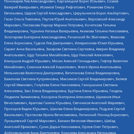
Пономарев Лев Александрович, Каргалицкий Борис Юльевич, Созаев
Валерий Валерьевич, Исламов Тимур Рифгатович, Романова Ольга
Евгеньевна, Щаров Сергей Алексадрович, Цирульников Борис Альбертович,
Гасан Ольга Павловна, Паутов Юрий Анатольевич, Верховский Александр
Маркович, Пислакова-Паркер Марина Петровна, Кочеткова Татьяна
Владимировна, Чуркина Наталья Валерьевна, Акимова Татьяна Николаевна,
Золотарева Екатерина Александровна, Рачинский Ян Збигневич, Жемкова
Елена Борисовна, Гудков Лев Дмитриевич, Илларионова Юлия Юрьевна,
Саранг Анна Васильевна, Захарова Светлана Сергеевна, Аверин Владимир
Анатольевич, Щур Татьяна Михайловна, Щур Николай Алексеевич,
Блинушов Андрей Юрьевич, Мосин Алексей Геннадьевич, Гефтер Валентин
Михайлович, Симонов Алексей Кириллович, Флиге Ирина Анатольевна,
Мельникова Валентина Дмитриевна, Вититинова Елена Владимировна,
Баженова Светлана Куприяновна, Максимов Сергей Владимирович, Беляев
Сергей Иванович, Голубева Елена Николаевна, Ганнушкина Светлана
Алексеевна, Закс Елена Владимировна, Буртина Елена Юрьевна, Гендель
Людмила Залмановна, Кокорина Екатерина Алексеевна, Шуманов Илья
Вячеславович, Арапова Галина Юрьевна, Свечников Анатолий Мариевич,
Прохоров Вадим Юрьевич, Шахова Елена Владимировна, Подузов Сергей
Васильевич, Протасова Ирина Вячеславовна, Литинский Леонид Борисович,
Лукашевский Сергей Маркович, Бахмин Вячеслав Иванович, Шабад
Анатолий Ефимович, Сухих Дарья Николаевна, Орлов Олег Петрович,
Добровольская Анна Дмитриевна, Королева Александра Евгеньевна,