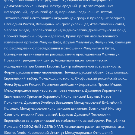
Демократические Выборы, Международный центр электоральных
исследований, Германский фонд Маршалла Соединенных Штатов,
Тихоокеанский центр защиты окружающей среды и природных ресурсов,
Свободная Россия, Всемирный конгресс украинцев, Атлантический совет,
Человек в беде, Европейский фонд за демократию, Джеймстаунский фонд,
Прожект Хармони, Родники дракона, Врачи против насильственного
извлечения органов, Фалунь Дафа, Друзья Фалуньгун, Фалуньгун, Коалиция
по расследованию преследования в отношении Фалуньгун в Китае,
Всемирная организация по расследованию преследований Фалуньгун,
Пражский гражданский центр, Ассоциация школ политических
исследований при Совете Европы, Центр либеральной современности,
Форум русскоязычных европейцев, Немецко-русский обмен, Бард колледж,
Европейский выбор, Фонд Ходорковского, Оксфордский российский фонд,
Фонд Будущее России, Компания свободы информации, Проект Медиа,
Международное партнерство за права человека, Духовное Управление
Евангельских Христиан Украинской Христианской Церкви, Новое
Поколение, Духовное Учебное Заведение Международный Библейский
Колледж, Международное христианское движение, Всемирный Институт
Саентологических Предприятий, Церковь Духовной Технологии,
Европейская сеть организаций по наблюдению за выборами, Республика
Польша, СВОБОДНЫЙ ИДЕЛЬ-УРАЛ, Ассоциация развития журналистики,
IStories fonds, Королевский Институт Международных Отношений,