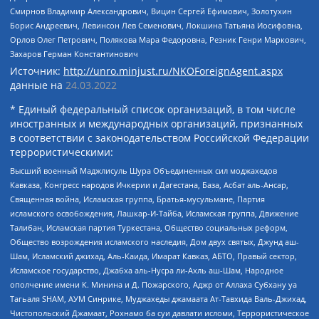
Смирнов Владимир Александрович, Вицин Сергей Ефимович, Золотухин
Борис Андреевич, Левинсон Лев Семенович, Локшина Татьяна Иосифовна,
Орлов Олег Петрович, Полякова Мара Федоровна, Резник Генри Маркович,
Захаров Герман Константинович
Источник:
http://unro.minjust.ru/NKOForeignAgent.aspx
данные на
24.03.2022
* Единый федеральный список организаций, в том числе
иностранных и международных организаций, признанных
в соответствии с законодательством Российской Федерации
террористическими:
Высший военный Маджлисуль Шура Объединенных сил моджахедов
Кавказа, Конгресс народов Ичкерии и Дагестана, База, Асбат аль-Ансар,
Священная война, Исламская группа, Братья-мусульмане, Партия
исламского освобождения, Лашкар-И-Тайба, Исламская группа, Движение
Талибан, Исламская партия Туркестана, Общество социальных реформ,
Общество возрождения исламского наследия, Дом двух святых, Джунд аш-
Шам, Исламский джихад, Аль-Каида, Имарат Кавказ, АБТО, Правый сектор,
Исламское государство, Джабха аль-Нусра ли-Ахль аш-Шам, Народное
ополчение имени К. Минина и Д. Пожарского, Аджр от Аллаха Субхану уа
Тагьаля SHAM, АУМ Синрике, Муджахеды джамаата Ат-Тавхида Валь-Джихад,
Чистопольский Джамаат, Рохнамо ба суи давлати исломи, Террористическое