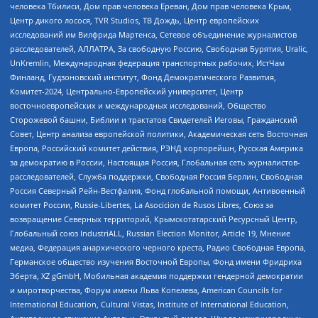
человека Тбилиси, Дом прав человека Ереван, Дом прав человека Крым,
Центр дикого лосося, TVR Studios, ТВ Дождь, Центр европейских
исследований им Вилфрида Мартенса, Сетевое объединение журналистов
расследователей, АЛЛАТРА, За свободную Россию, Свободная Бурятия, Uralic,
UnKremlin, Международная федерация транспортных рабочих, ИстЧам
Финланд, Гудзоновский институт, Фонд Демократического Развития,
Комитет-2024, Центрально-Европейский университет, Центр
восточноевропейских и международных исследований, Общество
Сторожевой башни, Библии и трактатов Свидетелей Иеговы, Гражданский
Совет, Центр анализа европейской политики, Академическая сеть Восточная
Европа, Российский комитет действия, РЭНД корпорейшн, Русская Америка
за демократию в России, Настоящая Россия, Глобальная сеть журналистов-
расследователей, Служба поддержки, Свободная Россия Берлин, Свободная
Россия Северный Рейн-Вестфалия, Фонд глобальной помощи, Антивоенный
комитет России, Russie-Libertes, La Asocicion de Rusos Libres, Союз за
возвращение Северных территорий, Крымскотатарский Ресурсный Центр,
Глобальный союз IndustriALL, Russian Election Monitor, Article 19, Мнение
медиа, Федерация анархического черного креста, Радио Свободная Европа,
Германское общество изучения Восточной Европы, Фонд имени Фридриха
Эберта, XZ gGmbH, Мобильная академия поддержки гендерной демократии
и миротворчества, Форум имени Льва Копелева, American Councils for
International Education, Cultural Vistas, Institute of International Education,