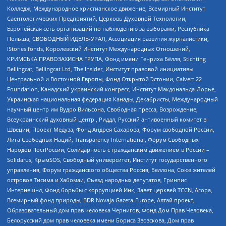
Колледж, Международное христианское движение, Всемирный Институт
Саентологических Предприятий, Церковь Духовной Технологии,
Европейская сеть организаций по наблюдению за выборами, Республика
Польша, СВОБОДНЫЙ ИДЕЛЬ-УРАЛ, Ассоциация развития журналистики,
IStories fonds, Королевский Институт Международных Отношений,
КРИМСЬКА ПРАВОЗАХИСНА ГРУПА, Фонд имени Генриха Бёлля, Stichting
Bellingcat, Bellingcat Ltd, The Insider, Институт правовой инициативы
Центральной и Восточной Европы, Фонд Открытой Эстонии, Calvert 22
Foundation, Канадский украинский конгресс, Институт Макдональда-Лорье,
Украинская национальная федерация Канады, Декабристы, Международный
научный центр им Вудро Вильсона, Свободная пресса, Возрождение,
Всеукраинский духовный центр , Риддл, Русский антивоенный комитет в
Швеции, Проект Медуза, Фонд Андрея Сахарова, Форум свободной России,
Лига Свободных Наций, Transparеncy International, Форум Свободных
Народов ПостРоссии, Солидарность с гражданским движением в России –
Solidarus, КрымSOS, Свободный университет, Институт государственного
управления, Форум гражданского общества Россия, Беллона, Союз жителей
островов Тисима и Хабомаи, Съезд народных депутатов, Гринпис
Интернешнл, Фонд борьбы с коррупцией Инк, Завет церквей TCCN, Агора,
Всемирный фонд природы, BDR Novaja Gazeta-Europe, Алтай проект,
Образовательный дом прав человека Чернигов, Фонд Дом Прав Человека,
Белорусский дом прав человека имени Бориса Звозскова, Дом прав