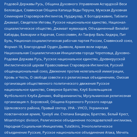
Родовой Державы Русь, Община Духовного Управления Асгардской Веси
Беловодья, Славянская Община Капища Веды Перуна, Мужская Духовная
Семинария Староверов-Инглингов, Нурджулар, К Богодержавию, Таблиги
Джамаат, Свидетели Иеговы, Русское национальное единство, Национал-
социалистическое общество, Джамаат мувахидов, Объединенный Вилайат
Кабарды, Балкарии и Карачая, Союз славян, Ат-Такфир Валь-Хиджра, Пит
Буль, Национал-социалистическая рабочая партия России, Славянский союз,
Формат-18, Благородный Орден Дьявола, Армия воли народа,
Национальная Социалистическая Инициатива города Череповца, Духовно-
Родовая Держава Русь, Русское национальное единство, Древнерусской
Инглистической церкви Православных Староверов-Инглингов, Русский
общенациональный союз, Движение против нелегальной иммиграции,
Кровь и Честь, О свободе совести и о религиозных объединениях, Омская
организация общественного политического движения Русское
национальное единство, Северное Братство, Клуб Болельщиков
Футбольного Клуба Динамо, Файзрахманисты, Мусульманская религиозная
организация п. Боровский, Община Коренного Русского народа
Щелковского района, Правый сектор, УНА - УНСО, Украинская
повстанческая армия, Тризуб им. Степана Бандеры, Братство, Белый Крест,
Misanthropic division, Религиозное объединение последователей инглиизма,
Народная Социальная Инициатива, TulaSkins, Этнополитическое
объединение Русские, Русское национальное объединение Атака, Мечеть