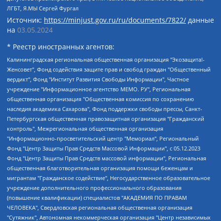
ЛГБТ, Я.МЫ Сергей Фургал
Источник:
https://minjust.gov.ru/ru/documents/7822/
данные
на
03.05.2024
* Реестр иностранных агентов:
Калининградская региональная общественная организация "Экозащита!-Женсовет", Фонд содействия защите прав и свобод граждан "Общественный вердикт", Фонд "Институт Развития Свободы Информации", Частное учреждение "Информационное агентство МЕМО. РУ", Региональная общественная организация "Общественная комиссия по сохранению наследия академика Сахарова", Фонд поддержки свободы прессы, Санкт-Петербургская общественная правозащитная организация "Гражданский контроль", Межрегиональная общественная организация "Информационно-просветительский центр "Мемориал", Региональный Фонд "Центр Защиты Прав Средств Массовой Информации", с 05.12.2023 Фонд "Центр Защиты Прав Средств массовой информации", Региональная общественная благотворительная организация помощи беженцам и мигрантам "Гражданское содействие", Негосударственное образовательное учреждение дополнительного профессионального образования (повышение квалификации) специалистов "АКАДЕМИЯ ПО ПРАВАМ ЧЕЛОВЕКА", Свердловская региональная общественная организация "Сутяжник", Автономная некоммерческая организация "Центр независимых социологических исследований", Союз общественных объединений "Российский исследовательский центр по правам человека", Региональное общественное учреждение научно-информационный центр "МЕМОРИАЛ", Некоммерческая организация "Фонд защиты гласности", Автономная некоммерческая организация "Институт прав человека", Городская общественная организация "Екатеринбургское общество "МЕМОРИАЛ", Городская общественная организация "Рязанское историко-просветительское и правозащитное общество "Мемориал" (Рязанский Мемориал), Челябинский региональный орган общественной самодеятельности – женское общественное объединение "Женщины Евразии", Челябинский региональный орган общественной самодеятельности "Уральская правозащитная группа", Фонд содействия защите здоровья и социальной справедливости имени Андрея Рылькова, Автономная Некоммерческая Организация "Аналитический Центр Юрия Левады", Автономная некоммерческая организация социальной поддержки населения "Проект Апрель", Региональная общественная организация помощи женщинам и детям, находящимся в кризисной ситуации "Информационно-методический центр "Анна", Фонд содействия развитию массовых коммуникаций и правовому просвещению "Так-так-Так", Фонд содействия устойчивому развитию "Серебряная тайга", Свердловский региональный общественный фонд социальных проектов "Новое время", "Idel.Реалии", Кавказ.Реалии, Крым.Реалии, Телеканал Настоящее Время, Татаро-башкирская служба Радио Свобода (Azatliq Radiosi), Радио Свободная Европа/Радио Свобода (PCE/PC), "Сибирь.Реалии", "Фактограф", Благотворительный фонд помощи осужденным и их семьям, Автономная некоммерческая организация "Институт глобализации и социальных движений", Фонд "В защиту прав заключенных", Частное учреждение "Центр поддержки и содействия развитию средств массовой информации", Пензенский региональный общественный благотворительный фонд "Гражданский союз", "Север.Реалии", Некоммерческая организация Фонд "Правовая инициатива", Общество с ограниченной ответственностью "Радио Свободная Европа/Радио Свобода", Чешское информационное агентство "MEDIUM-ORIENT", Красноярская региональная общественная организация "Мы против СПИДа", Камалягин Денис Николаевич, Маркелов Сергей Евгеньевич, Пономарев Лев Александрович, Савицкая Людмила Алексеевна, Автономная некоммерческая организация "Центр по работе с проблемой насилия "НАСИЛИЮ.НЕТ", Межрегиональный профессиональный союз работников здравоохранения "Альянс врачей", Юридическое лицо, зарегистрированное в Латвийской Республике, SIA "Medusa Project" (регистрационный номер 40103797863, дата регистрации 10.06.2014), Некоммерческая организация "Фонд по борьбе с коррупцией", Автономная некоммерческая организация "Институт права и публичной политики", Баданин Роман Сергеевич, Гликин Максим Александрович, Железнова Мария Михайловна, Лукьянова Юлия Сергеевна, Маетная Елизавета Витальевна, Маняхин Петр Борисович, Чуракова Ольга Владимировна, Ярош Юлия Петровна, Юридическое лицо "The Insider SIA", зарегистрированное в Риге, Латвийская Республика (дата регистрации 26.06.2015), являющееся администратором доменного имени интернет-издания "The Insider SIA", https://theins.ru, Постернак Алексей Евгеньевич, Рубин Михаил Аркадьевич, Анин Роман Александрович, Юридическое лицо Istories fonds, зарегистрированное в Латвийской Республике (регистрационный номер 50008295751, дата регистрации 24.02.2020), Великовский Дмитрий Александрович, Долинина Ирина Николаевна, Мароховская Алеся Алексеевна, Шлейнов Роман Юрьевич, Шмагун Олеся Валентиновна, Общество с ограниченной ответственностью "Альтаир 2021", Общество с ограниченной ответственностью "Вега 2021", Общество с ограниченной ответственностью "Главный редактор 2021", Общество с ограниченной ответственностью "Ромашки монолит", Важенков Артем Валерьевич, Ивановская областная общественная организация "Центр гендерных исследований", Гурман Юрий Альбертович, Медиапроект "ОВД-Инфо", Егоров Владимир Владимирович, Жилинский Владимир Александрович, Общество с ограниченной ответственностью "ЗП", Иванова София Юрьевна, Карезина Инна Павловна, Кильтау Екатерина Викторовна, Петров Алексей Викторович, Пискунов Сергей Евгеньевич, Смирнов Сергей Сергеевич, Тихонов Михаил Сергеевич, Общество с ограниченной ответственностью "ЖУРНАЛИСТ-ИНОСТРАННЫЙ АГЕНТ", Арапова Галина Юрьевна, Вольтская Татьяна Анатольевна, Американская компания "Mason G.E.S. Anonymous Foundation" (США), являющаяся владельцем интернет-издания https://mnews.world/, Компания "Stichting Bellingcat", зарегистрированная в Нидерландах (дата регистрации 11.07.2018), Захаров Андрей Вячеславович, Клепиковская Екатерина Дмитриевна, Общество с ограниченной ответственностью "МЕМО", Перл Роман Александрович, Симонов Евгений Алексеевич, Соловьева Елена Анатольевна, Сотников Даниил Владимирович, Сурначева Елизавета Дмитриевна, Автономная некоммерческая организация по защите прав человека и информированию населения "Якутия – Наше Мнение", Общество с ограниченной ответственностью "Москоу диджитал медиа", с 26.01.2023 Общество с ограниченной ответственностью "Чайка Белые сады", Ветошкина Валерия Валерьевна, Заговора Максим Александрович, Межрегиональное общественное движение "Российская ЛГБТ - сеть", Оленичев Максим Владимирович, Павлов Иван Юрьевич, Скворцова Елена Сергеевна, Общество с ограниченной ответственностью "Как бы инагент", Кочетков Игорь Викторович, Общество с ограниченной ответственностью "Честные выборы", Еланчик Олег Александрович, Общество с ограниченной ответственностью "Нобелевский призыв", Гималова Регина Эмилевна, Григорьев Андрей Валерьевич, Григорьева Алина Александровна, Ассоциация по содействию защите прав призывников, альтернативнослужащих и военнослужащих "Правозащитная группа "Гражданин.Армия.Право", Хисамова Регина Фаритовна, Автономная некоммерческая организация по реализации социально-правовых программ "Лилит", Дальневосточное общественное движение "Маяк", Санкт-Петербургская ЛГБТ-инициативная группа "Выход", Инициативная группа ЛГБТ+ "Реверс", Алексеев Андрей Викторович, Бекбулатова Таисия Львовна, Беляев Иван Михайлович, Владыкина Елена Сергеевна, Гельман Марат Александрович, Никульшина Вероника Юрьевна, Толоконникова Надежда Андреевна, Шендерович Виктор Анатольевич, Общество с ограниченной ответственностью "Данное сообщение", Общество с ограниченной ответственностью Издательский дом "Новая глава", Айнбиндер Александра Александровна, Московский комьюнити-центр для ЛГБТ+инициатив, Благотворительный фонд развития филантропии, Deutsche Welle (Германия, Kurt-Schumacher-Strasse 3, 53113 Bonn), Борзунова Мария Михайловна, Воробьев Виктор Викторович, Голубева Анна Львовна, Константинова Алла Михайловна, Малкова Ирина Владимировна, Мурадов Мурад Абдулгалимович, Осетинская Елизавета Николаевна, Понасенков Евгений Николаевич, Ганапольский Матвей Юрьевич, Киселев Евгений Алексеевич, Борухович Ирина Григорьевна, Дремин Иван Тимофеевич, Дубровский Дмитрий Викторович, Красноярская региональная общественная организация поддержки и развития альтернативных образовательных технологий и межкультурных коммуникаций "ИНТЕРРА", Маяковская Екатерина Алексеевна, Фейгин Марк Захарович, Филимонов Андрей Викторович, Дзугкоева Регина Николаевна, Доброхотов Роман Александрович, Дудь Юрий Александрович, Елкин Сергей Владимирович, Кругликов Кирилл Игоревич, Сабунаева Мария Леонидовна, Семенов Алексей Владимирович, Шаинян Карен Багратович, Шульман Екатерина Михайловна, Асафьев Артур Валерьевич, Вахштайн Виктор Семенович, Венедиктов Алексей Алексеевич, Лушникова Екатерина Евгеньевна, Волков Леонид Михайлович, Невзоров Александр Глебович, Пархоменко Сергей Борисович, Сироткин Ярослав Николаевич, Кара-Мурза Владимир Владимирович, Баранова Наталья Владимировна, Гозман Леонид Яковлевич, Кагарлицкий Борис Юльевич, Климарев Михаил Валерьевич, Милов Владимир Станиславович, Автономная некоммерческая организация Краснодарский центр современного искусства "Типография", Моргенштерн Алишер Тагирович, Соболь Любовь Эдуардовна, Общество с ограниченной ответственностью "ЛИЗА НОРМ", Каспаров Гарри Кимович, Ходорковский Михаил Борисович, Общество с ограниченной ответственностью "Апрельские тезисы", Данилович Ирина Брониславовна, Кашин Олег Владимирович, Петров Николай Владимирович, Пивоваров Алексей Владимирович, Соколов Михаил Владимирович, Цветкова Юлия Владимировна, Чичваркин Евгений Александрович, Комитет против пыток/Команда против пыток, Общество с ограниченной ответственностью "Первый научный", Общество с ограниченной ответственностью "Вертолет и ко", Белоцерковская Вероника Борисовна, Кац Максим Евгеньевич, Лазарева Татьяна Юрьевна, Шаведдинов Руслан Табризович, Яшин Илья Валерьевич, Общество с ограниченной ответственностью "Иноагент ААВ", Алешковский Дмитрий Петрович, Альбац Евгения Марковна, Быков Дмитрий Львович, Галямина Юлия Евгеньевна, Лойко Сергей Леонидович, Мартынов Кирилл Константинович, Медведев Сергей Александрович, Крашенинников Федор Геннадиевич, Гордеева Катерина Вл