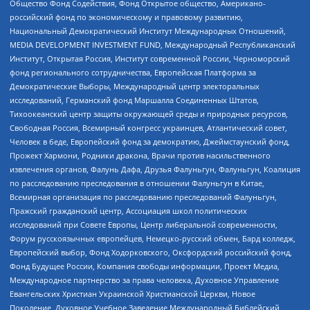
Общество Фонд Содействия, Фонд Открытое общество, Американо-
российский фонд по экономическому и правовому развитию,
Национальный Демократический Институт Международных Отношений,
MEDIA DEVELOPMENT INVESTMENT FUND, Международный Республиканский
Институт, Открытая Россия, Институт современной России, Черноморский
фонд регионального сотрудничества, Европейская Платформа за
Демократические Выборы, Международный центр электоральных
исследований, Германский фонд Маршалла Соединенных Штатов,
Тихоокеанский центр защиты окружающей среды и природных ресурсов,
Свободная Россия, Всемирный конгресс украинцев, Атлантический совет,
Человек в беде, Европейский фонд за демократию, Джеймстаунский фонд,
Прожект Хармони, Родники дракона, Врачи против насильственного
извлечения органов, Фалунь Дафа, Друзья Фалуньгун, Фалуньгун, Коалиция
по расследованию преследования в отношении Фалуньгун в Китае,
Всемирная организация по расследованию преследований Фалуньгун,
Пражский гражданский центр, Ассоциация школ политических
исследований при Совете Европы, Центр либеральной современности,
Форум русскоязычных европейцев, Немецко-русский обмен, Бард колледж,
Европейский выбор, Фонд Ходорковского, Оксфордский российский фонд,
Фонд Будущее России, Компания свободы информации, Проект Медиа,
Международное партнерство за права человека, Духовное Управление
Евангельских Христиан Украинской Христианской Церкви, Новое
Поколение, Духовное Учебное Заведение Международный Библейский