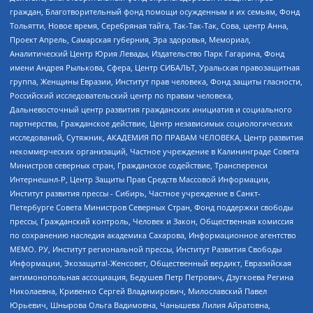
граждан, Благотворительный фонд помощи осужденным и их семьям, Фонд
Тольятти, Новое время, Серебряная тайга, Так-Так-Так, Сова, центр Анна,
Проект Апрель, Самарская губерния, Эра здоровья, Мемориал,
Аналитический Центр Юрия Левады, Издательство Парк Гагарина, Фонд
имени Андрея Рылькова, Сфера, Центр СИБАЛЬТ, Уральская правозащитная
группа, Женщины Евразии, Институт прав человека, Фонд защиты гласности,
Российский исследовательский центр по правам человека,
Дальневосточный центр развития гражданских инициатив и социального
партнерства, Гражданское действие, Центр независимых социологических
исследований, Сутяжник, АКАДЕМИЯ ПО ПРАВАМ ЧЕЛОВЕКА, Центр развития
некоммерческих организаций, Частное учреждение в Калининграде Совета
Министров северных стран, Гражданское содействие, Трансперенси
Интернешнл-Р, Центр Защиты Прав Средств Массовой Информации,
Институт развития прессы - Сибирь, Частное учреждение в Санкт-
Петербурге Совета Министров Северных Стран, Фонд поддержки свободы
прессы, Гражданский контроль, Человек и Закон, Общественная комиссия
по сохранению наследия академика Сахарова, Информационное агентство
МЕМО. РУ, Институт региональной прессы, Институт Развития Свободы
Информации, Экозащита!-Женсовет, Общественный вердикт, Евразийская
антимонопольная ассоциация, Бедушев Петр Петрович, Дзугкоева Регина
Николаевна, Кривенко Сергей Владимирович, Милославский Павел
Юрьевич, Шнырова Ольга Вадимовна, Чанышева Лилия Айратовна,