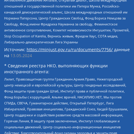
Антивоенное движение Антальи, Открытый диалог, Школа международных
отношений и государственной политики им Питера Мунка, Российско-
канадский демократический альянс, Школа международных отношений им
Нормана Патерсона, Центр Гражданских Свобод, Фонд Бориса Немцова за
Свободу, Фонд имени Фридриха Науманна за свободу, Феминистское
антивоенное сопротивление, Комитет независимости Ингушетии, Прометей,
Stop Occupation of Karelia, Вернись живым, Фридом Хаус, СОТА медиа,
Либерально-демократическая Лига Украины
Источник:
https://minjust.gov.ru/ru/documents/7756/
данные
на
13.05.2024
* Сведения реестра НКО, выполняющих функции
иностранного агента:
Лилит, Правозащитная группа Гражданин.Армия.Право, Нижегородский
центр немецкой и европейской культуры, Центр гендерных исследований,
Фонд защиты прав граждан Штаб, Институт права и публичной политики,
Фонд борьбы с коррупцией, Альянс врачей, НАСИЛИЮ.НЕТ, Мы против
СПИДа, СВЕЧА, Гуманитарное действие, Открытый Петербург, Лига
Избирателей, Правовая инициатива, Гражданский Союз, Хасдей Ерушалаим,
Центр поддержки и содействия развитию средств массовой информации,
Горячая Линия, В защиту прав заключенных, Институт глобализации и
социальных движений, Центр социально-информационных инициатив
Действие, Благотворительный фонд охраны здоровья и защиты прав