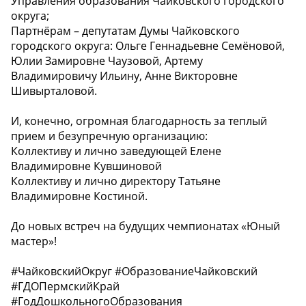
Управления образования Чайковского городского
округа;
Партнёрам – депутатам Думы Чайковского
городского округа: Ольге Геннадьевне Семёновой,
Юлии Замировне Чаузовой, Артему
Владимировичу Ильину, Анне Викторовне
Шивырталовой.
И, конечно, огромная благодарность за теплый
прием и безупречную организацию:
Коллективу и лично заведующей Елене
Владимировне Кувшиновой
Коллективу и лично директору Татьяне
Владимировне Костиной.
До новых встреч на будущих чемпионатах «Юный
мастер»!
#ЧайковскийОкруг #ОбразованиеЧайковский
#ГДОПермскийКрай
#ГодДошкольногоОбразования