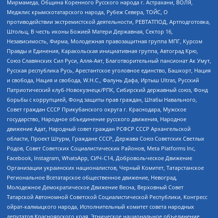
Мирмамеда, Община Коренного Русского народа г. Астрахани, ВОЛЯ,
Меджлис крымскотатарского народа, Рубеж Севера, ТОЙС, О
противодействии экстремистской деятельности, РЕВТАТПОД, Артподготовка,
Штольц, В честь иконы Божией Матери Державная, Сектор 16,
Независимость, Фирма, Молодежная правозащитная группа МПГ, Курсом
Правды и Единения, Каракольская инициативная группа, Автоград Крю,
Союз Славянских Сил Руси, Алля-Аят, Благотворительный пансионат Ак Умут,
Русская республика Русь, Арестантское уголовное единство, Башкорт, Нация
и свобода, Нация и свобода, W.H.С., Фалунь Дафа, Иртыш Ultras, Русский
Патриотический клуб-Новокузнецк/РПК, Сибирский державный союз, Фонд
борьбы с коррупцией, Фонд защиты прав граждан, Штабы Навального,
Совет граждан СССР Прикубанского округа г. Краснодара, Мужское
государство, Народное объединение русского движения, Народное
движение Адат, Народный совет граждан РСФСР СССР Архангельской
области, Проект Штурм, Граждане СССР, Держава Союз Советских Светлых
Родов, Совет Советских Социалистических Районов, Meta Platforms Inc,
Facebook, Instagram, WhatsApp, СИЧ-С14, Добровольческое Движение
Организации украинских националистов, Черный Комитет, Татарстанское
Региональное Всетатарское общественное движение, Невоград,
Молодежное Демократическое Движение Весна, Верховный Совет
Татарской Автономной Советской Социалистической Республики, Конгресс
ойрат-калмыцкого народа, Исполнительный комитет совета народных
депутатов Красноярского края, Этническое национальное объединение,