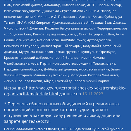
Шам, Исламский джихад, Аль-Каида, Имарат Кавказ, АБТО, Правый сектор,
Исламское государство, Джабха аль-Нусра ли-Ахль аш-Шам, Народное
ополчение имени К. Минина и Д. Пожарского, Аджр от Аллаха Субхану уа
Тагьаля SHAM, АУМ Синрике, Муджахеды джамаата Ат-Тавхида Валь-Джихад,
Чистопольский Джамаат, Рохнамо ба суи давлати исломи, Террористическое
сообщество Сеть, Катиба Таухид валь-Джихад, Хайят Тахрир аш-Шам, Ахлю
Сунна Валь Джамаа, National Socialism/White Power, Артподготовка,
Религиозная группа “Джамаат “Красный пахарь”, Колумбайн, Хатлонский
джамаат, Мусульманская религиозная группа п. Кушкуль г. Оренбург,
Крымско-татарский добровольческий батальон имени Номана
Челебиджихана, Азов, Партия исламского возрождения Таджикистана,
Народная самооборона, Дуббайский джамаат, московская ячейка, Батал-
Хаджи Белхороев, Маньяки Культ Убийц, Молодёжь Которая Улыбается,
Легион Свобода России, Айдар, Русский добровольческий корпус
Источник:
http://nac.gov.ru/terroristicheskie-i-ekstremistskie-
organizacii-i-materialy.html
данные на
16.11.2023
* Перечень общественных объединений и религиозных
организаций в отношении которых судом принято
вступившее в законную силу решение о ликвидации или
запрете деятельности:
Национал-большевистская партия, ВЕК РА, Рада земли Кубанской Духовно