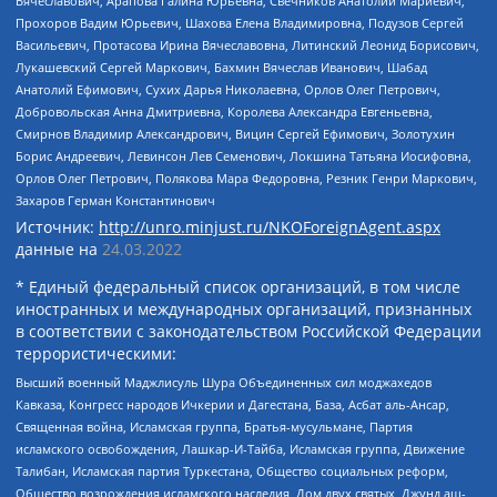
Вячеславович, Арапова Галина Юрьевна, Свечников Анатолий Мариевич,
Прохоров Вадим Юрьевич, Шахова Елена Владимировна, Подузов Сергей
Васильевич, Протасова Ирина Вячеславовна, Литинский Леонид Борисович,
Лукашевский Сергей Маркович, Бахмин Вячеслав Иванович, Шабад
Анатолий Ефимович, Сухих Дарья Николаевна, Орлов Олег Петрович,
Добровольская Анна Дмитриевна, Королева Александра Евгеньевна,
Смирнов Владимир Александрович, Вицин Сергей Ефимович, Золотухин
Борис Андреевич, Левинсон Лев Семенович, Локшина Татьяна Иосифовна,
Орлов Олег Петрович, Полякова Мара Федоровна, Резник Генри Маркович,
Захаров Герман Константинович
Источник:
http://unro.minjust.ru/NKOForeignAgent.aspx
данные на
24.03.2022
* Единый федеральный список организаций, в том числе
иностранных и международных организаций, признанных
в соответствии с законодательством Российской Федерации
террористическими:
Высший военный Маджлисуль Шура Объединенных сил моджахедов
Кавказа, Конгресс народов Ичкерии и Дагестана, База, Асбат аль-Ансар,
Священная война, Исламская группа, Братья-мусульмане, Партия
исламского освобождения, Лашкар-И-Тайба, Исламская группа, Движение
Талибан, Исламская партия Туркестана, Общество социальных реформ,
Общество возрождения исламского наследия, Дом двух святых, Джунд аш-