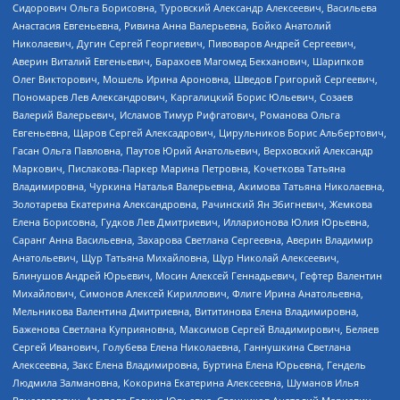
Сидорович Ольга Борисовна, Туровский Александр Алексеевич, Васильева
Анастасия Евгеньевна, Ривина Анна Валерьевна, Бойко Анатолий
Николаевич, Дугин Сергей Георгиевич, Пивоваров Андрей Сергеевич,
Аверин Виталий Евгеньевич, Барахоев Магомед Бекханович, Шарипков
Олег Викторович, Мошель Ирина Ароновна, Шведов Григорий Сергеевич,
Пономарев Лев Александрович, Каргалицкий Борис Юльевич, Созаев
Валерий Валерьевич, Исламов Тимур Рифгатович, Романова Ольга
Евгеньевна, Щаров Сергей Алексадрович, Цирульников Борис Альбертович,
Гасан Ольга Павловна, Паутов Юрий Анатольевич, Верховский Александр
Маркович, Пислакова-Паркер Марина Петровна, Кочеткова Татьяна
Владимировна, Чуркина Наталья Валерьевна, Акимова Татьяна Николаевна,
Золотарева Екатерина Александровна, Рачинский Ян Збигневич, Жемкова
Елена Борисовна, Гудков Лев Дмитриевич, Илларионова Юлия Юрьевна,
Саранг Анна Васильевна, Захарова Светлана Сергеевна, Аверин Владимир
Анатольевич, Щур Татьяна Михайловна, Щур Николай Алексеевич,
Блинушов Андрей Юрьевич, Мосин Алексей Геннадьевич, Гефтер Валентин
Михайлович, Симонов Алексей Кириллович, Флиге Ирина Анатольевна,
Мельникова Валентина Дмитриевна, Вититинова Елена Владимировна,
Баженова Светлана Куприяновна, Максимов Сергей Владимирович, Беляев
Сергей Иванович, Голубева Елена Николаевна, Ганнушкина Светлана
Алексеевна, Закс Елена Владимировна, Буртина Елена Юрьевна, Гендель
Людмила Залмановна, Кокорина Екатерина Алексеевна, Шуманов Илья