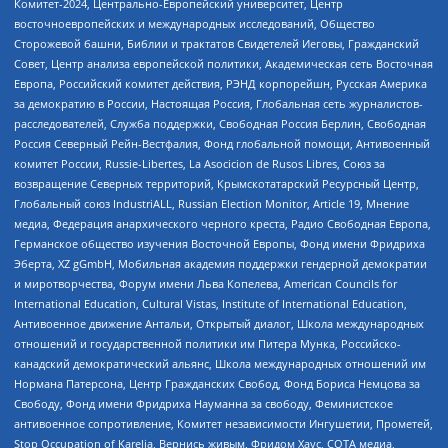
Комитет-2024, Центрально-Европейский университет, Центр
восточноевропейских и международных исследований, Общество
Сторожевой башни, Библии и трактатов Свидетелей Иеговы, Гражданский
Совет, Центр анализа европейской политики, Академическая сеть Восточная
Европа, Российский комитет действия, РЭНД корпорейшн, Русская Америка
за демократию в России, Настоящая Россия, Глобальная сеть журналистов-
расследователей, Служба поддержки, Свободная Россия Берлин, Свободная
Россия Северный Рейн-Вестфалия, Фонд глобальной помощи, Антивоенный
комитет России, Russie-Libertes, La Asocicion de Rusos Libres, Союз за
возвращение Северных территорий, Крымскотатарский Ресурсный Центр,
Глобальный союз IndustriALL, Russian Election Monitor, Article 19, Мнение
медиа, Федерация анархического черного креста, Радио Свободная Европа,
Германское общество изучения Восточной Европы, Фонд имени Фридриха
Эберта, XZ gGmbH, Мобильная академия поддержки гендерной демократии
и миротворчества, Форум имени Льва Копелева, American Councils for
International Education, Cultural Vistas, Institute of International Education,
Антивоенное движение Антальи, Открытый диалог, Школа международных
отношений и государственной политики им Питера Мунка, Российско-
канадский демократический альянс, Школа международных отношений им
Нормана Патерсона, Центр Гражданских Свобод, Фонд Бориса Немцова за
Свободу, Фонд имени Фридриха Науманна за свободу, Феминистское
антивоенное сопротивление, Комитет независимости Ингушетии, Прометей,
Stop Occupation of Karelia, Вернись живым, Фридом Хаус, СОТА медиа,