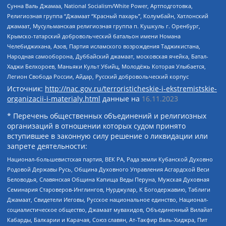
Сунна Валь Джамаа, National Socialism/White Power, Артподготовка,
Религиозная группа “Джамаат “Красный пахарь”, Колумбайн, Хатлонский
джамаат, Мусульманская религиозная группа п. Кушкуль г. Оренбург,
Крымско-татарский добровольческий батальон имени Номана
Челебиджихана, Азов, Партия исламского возрождения Таджикистана,
Народная самооборона, Дуббайский джамаат, московская ячейка, Батал-
Хаджи Белхороев, Маньяки Культ Убийц, Молодёжь Которая Улыбается,
Легион Свобода России, Айдар, Русский добровольческий корпус
Источник:
http://nac.gov.ru/terroristicheskie-i-ekstremistskie-
organizacii-i-materialy.html
данные на
16.11.2023
* Перечень общественных объединений и религиозных
организаций в отношении которых судом принято
вступившее в законную силу решение о ликвидации или
запрете деятельности:
Национал-большевистская партия, ВЕК РА, Рада земли Кубанской Духовно
Родовой Державы Русь, Община Духовного Управления Асгардской Веси
Беловодья, Славянская Община Капища Веды Перуна, Мужская Духовная
Семинария Староверов-Инглингов, Нурджулар, К Богодержавию, Таблиги
Джамаат, Свидетели Иеговы, Русское национальное единство, Национал-
социалистическое общество, Джамаат мувахидов, Объединенный Вилайат
Кабарды, Балкарии и Карачая, Союз славян, Ат-Такфир Валь-Хиджра, Пит