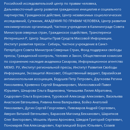
Российский исследовательский центр по правам человека,
Дальневосточный центр развития гражданских инициатив и социального
партнерства, Гражданское действие, Центр независимых социологических
исследований, Сутяжник, АКАДЕМИЯ ПО ПРАВАМ ЧЕЛОВЕКА, Центр развития
некоммерческих организаций, Частное учреждение в Калининграде Совета
Министров северных стран, Гражданское содействие, Трансперенси
Интернешнл-Р, Центр Защиты Прав Средств Массовой Информации,
Институт развития прессы - Сибирь, Частное учреждение в Санкт-
Петербурге Совета Министров Северных Стран, Фонд поддержки свободы
прессы, Гражданский контроль, Человек и Закон, Общественная комиссия
по сохранению наследия академика Сахарова, Информационное агентство
МЕМО. РУ, Институт региональной прессы, Институт Развития Свободы
Информации, Экозащита!-Женсовет, Общественный вердикт, Евразийская
антимонопольная ассоциация, Бедушев Петр Петрович, Дзугкоева Регина
Николаевна, Кривенко Сергей Владимирович, Милославский Павел
Юрьевич, Шнырова Ольга Вадимовна, Чанышева Лилия Айратовна,
Сидорович Ольга Борисовна, Туровский Александр Алексеевич, Васильева
Анастасия Евгеньевна, Ривина Анна Валерьевна, Бойко Анатолий
Николаевич, Дугин Сергей Георгиевич, Пивоваров Андрей Сергеевич,
Аверин Виталий Евгеньевич, Барахоев Магомед Бекханович, Шарипков
Олег Викторович, Мошель Ирина Ароновна, Шведов Григорий Сергеевич,
Пономарев Лев Александрович, Каргалицкий Борис Юльевич, Созаев