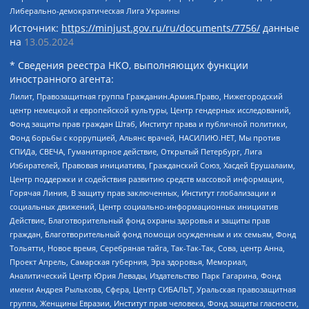
Либерально-демократическая Лига Украины
Источник:
https://minjust.gov.ru/ru/documents/7756/
данные
на
13.05.2024
* Сведения реестра НКО, выполняющих функции
иностранного агента:
Лилит, Правозащитная группа Гражданин.Армия.Право, Нижегородский
центр немецкой и европейской культуры, Центр гендерных исследований,
Фонд защиты прав граждан Штаб, Институт права и публичной политики,
Фонд борьбы с коррупцией, Альянс врачей, НАСИЛИЮ.НЕТ, Мы против
СПИДа, СВЕЧА, Гуманитарное действие, Открытый Петербург, Лига
Избирателей, Правовая инициатива, Гражданский Союз, Хасдей Ерушалаим,
Центр поддержки и содействия развитию средств массовой информации,
Горячая Линия, В защиту прав заключенных, Институт глобализации и
социальных движений, Центр социально-информационных инициатив
Действие, Благотворительный фонд охраны здоровья и защиты прав
граждан, Благотворительный фонд помощи осужденным и их семьям, Фонд
Тольятти, Новое время, Серебряная тайга, Так-Так-Так, Сова, центр Анна,
Проект Апрель, Самарская губерния, Эра здоровья, Мемориал,
Аналитический Центр Юрия Левады, Издательство Парк Гагарина, Фонд
имени Андрея Рылькова, Сфера, Центр СИБАЛЬТ, Уральская правозащитная
группа, Женщины Евразии, Институт прав человека, Фонд защиты гласности,