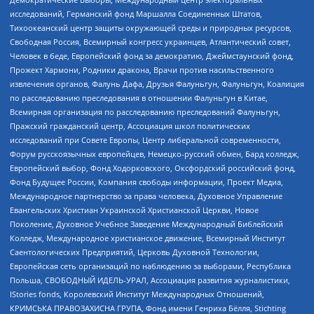
исследований, Германский фонд Маршалла Соединенных Штатов,
Тихоокеанский центр защиты окружающей среды и природных ресурсов,
Свободная Россия, Всемирный конгресс украинцев, Атлантический совет,
Человек в беде, Европейский фонд за демократию, Джеймстаунский фонд,
Прожект Хармони, Родники дракона, Врачи против насильственного
извлечения органов, Фалунь Дафа, Друзья Фалуньгун, Фалуньгун, Коалиция
по расследованию преследования в отношении Фалуньгун в Китае,
Всемирная организация по расследованию преследований Фалуньгун,
Пражский гражданский центр, Ассоциация школ политических
исследований при Совете Европы, Центр либеральной современности,
Форум русскоязычных европейцев, Немецко-русский обмен, Бард колледж,
Европейский выбор, Фонд Ходорковского, Оксфордский российский фонд,
Фонд Будущее России, Компания свободы информации, Проект Медиа,
Международное партнерство за права человека, Духовное Управление
Евангельских Христиан Украинской Христианской Церкви, Новое
Поколение, Духовное Учебное Заведение Международный Библейский
Колледж, Международное христианское движение, Всемирный Институт
Саентологических Предприятий, Церковь Духовной Технологии,
Европейская сеть организаций по наблюдению за выборами, Республика
Польша, СВОБОДНЫЙ ИДЕЛЬ-УРАЛ, Ассоциация развития журналистики,
IStories fonds, Королевский Институт Международных Отношений,
КРИМСЬКА ПРАВОЗАХИСНА ГРУПА, Фонд имени Генриха Бёлля, Stichting