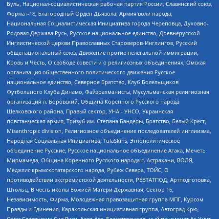
Буль, Национал-социалистическая рабочая партия России, Славянский союз,
Формат-18, Благородный Орден Дьявола, Армия воли народа,
Национальная Социалистическая Инициатива города Череповца, Духовно-
Родовая Держава Русь, Русское национальное единство, Древнерусской
Инглистической церкви Православных Староверов-Инглингов, Русский
общенациональный союз, Движение против нелегальной иммиграции,
Кровь и Честь, О свободе совести и о религиозных объединениях, Омская
организация общественного политического движения Русское
национальное единство, Северное Братство, Клуб Болельщиков
Футбольного Клуба Динамо, Файзрахманисты, Мусульманская религиозная
организация п. Боровский, Община Коренного Русского народа
Щелковского района, Правый сектор, УНА - УНСО, Украинская
повстанческая армия, Тризуб им. Степана Бандеры, Братство, Белый Крест,
Misanthropic division, Религиозное объединение последователей инглиизма,
Народная Социальная Инициатива, TulaSkins, Этнополитическое
объединение Русские, Русское национальное объединение Атака, Мечеть
Мирмамеда, Община Коренного Русского народа г. Астрахани, ВОЛЯ,
Меджлис крымскотатарского народа, Рубеж Севера, ТОЙС, О
противодействии экстремистской деятельности, РЕВТАТПОД, Артподготовка,
Штольц, В честь иконы Божией Матери Державная, Сектор 16,
Независимость, Фирма, Молодежная правозащитная группа МПГ, Курсом
Правды и Единения, Каракольская инициативная группа, Автоград Крю,
Союз Славянских Сил Руси, Алля-Аят, Благотворительный пансионат Ак Умут,