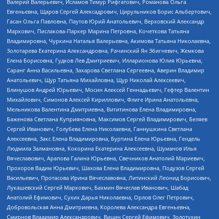
Валерий Валерьевич, Исламов Тимур Рифгатович, Романова Ольга
Евгеньевна, Щаров Сергей Алексадрович, Цирульников Борис Альбертович,
Гасан Ольга Павловна, Паутов Юрий Анатольевич, Верховский Александр
Маркович, Пислакова-Паркер Марина Петровна, Кочеткова Татьяна
Владимировна, Чуркина Наталья Валерьевна, Акимова Татьяна Николаевна,
Золотарева Екатерина Александровна, Рачинский Ян Збигневич, Жемкова
Елена Борисовна, Гудков Лев Дмитриевич, Илларионова Юлия Юрьевна,
Саранг Анна Васильевна, Захарова Светлана Сергеевна, Аверин Владимир
Анатольевич, Щур Татьяна Михайловна, Щур Николай Алексеевич,
Блинушов Андрей Юрьевич, Мосин Алексей Геннадьевич, Гефтер Валентин
Михайлович, Симонов Алексей Кириллович, Флиге Ирина Анатольевна,
Мельникова Валентина Дмитриевна, Вититинова Елена Владимировна,
Баженова Светлана Куприяновна, Максимов Сергей Владимирович, Беляев
Сергей Иванович, Голубева Елена Николаевна, Ганнушкина Светлана
Алексеевна, Закс Елена Владимировна, Буртина Елена Юрьевна, Гендель
Людмила Залмановна, Кокорина Екатерина Алексеевна, Шуманов Илья
Вячеславович, Арапова Галина Юрьевна, Свечников Анатолий Мариевич,
Прохоров Вадим Юрьевич, Шахова Елена Владимировна, Подузов Сергей
Васильевич, Протасова Ирина Вячеславовна, Литинский Леонид Борисович,
Лукашевский Сергей Маркович, Бахмин Вячеслав Иванович, Шабад
Анатолий Ефимович, Сухих Дарья Николаевна, Орлов Олег Петрович,
Добровольская Анна Дмитриевна, Королева Александра Евгеньевна,
Смирнов Владимир Александрович, Вицин Сергей Ефимович, Золотухин