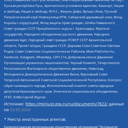
Русская республика Русь, Арестантское уголовное единство, Башкорт, Нация
и свобода, Нация и свобода, W.H.С., Фалунь Дафа, Иртыш Ultras, Русский
Патриотический клуб-Новокузнецк/РПК, Сибирский державный союз, Фонд
борьбы с коррупцией, Фонд защиты прав граждан, Штабы Навального,
Совет граждан СССР Прикубанского округа г. Краснодара, Мужское
государство, Народное объединение русского движения, Народное
движение Адат, Народный совет граждан РСФСР СССР Архангельской
области, Проект Штурм, Граждане СССР, Держава Союз Советских Светлых
Родов, Совет Советских Социалистических Районов, Meta Platforms Inc,
Facebook, Instagram, WhatsApp, СИЧ-С14, Добровольческое Движение
Организации украинских националистов, Черный Комитет, Татарстанское
Региональное Всетатарское общественное движение, Невоград,
Молодежное Демократическое Движение Весна, Верховный Совет
Татарской Автономной Советской Социалистической Республики, Конгресс
ойрат-калмыцкого народа, Исполнительный комитет совета народных
депутатов Красноярского края, Этническое национальное объединение,
ЛГБТ, Я.МЫ Сергей Фургал
Источник:
https://minjust.gov.ru/ru/documents/7822/
данные
на
03.05.2024
* Реестр иностранных агентов:
Калининградская региональная общественная организация "Экозащита!-Женсовет", Фонд содействия защите прав и свобод граждан "Общественный вердикт", Фонд "Институт Развития Свободы Информации", Частное учреждение "Информационное агентство МЕМО. РУ", Региональная общественная организация "Общественная комиссия по сохранению наследия академика Сахарова", Фонд поддержки свободы прессы, Санкт-Петербургская общественная правозащитная организация "Гражданский контроль", Межрегиональная общественная организация "Информационно-просветительский центр "Мемориал", Региональный Фонд "Центр Защиты Прав Средств Массовой Информации", с 05.12.2023 Фонд "Центр Защиты Прав Средств массовой информации", Региональная общественная благотворительная организация помощи беженцам и мигрантам "Гражданское содействие", Негосударственное образовательное учреждение дополнительного профессионального образования (повышение квалификации) специалистов "АКАДЕМИЯ ПО ПРАВАМ ЧЕЛОВЕКА", Свердловская региональная общественная организация "Сутяжник", Автономная некоммерческая организация "Центр независимых социологических исследований", Союз общественных объединений "Российский исследовательский центр по правам человека", Региональное общественное учреждение научно-информационный центр "МЕМОРИАЛ", Некоммерческая организация "Фонд защиты гласности", Автономная некоммерческая организация "Институт прав человека", Городская общественная организация "Екатеринбургское общество "МЕМОРИАЛ", Городская общественная организация "Рязанское историко-просветительское и правозащитное общество "Мемориал" (Рязанский Мемориал), Челябинский региональный орган общественной самодеятельности – женское общественное объединение "Женщины Евразии", Челябинский региональный орган общественной самодеятельности "Уральская правозащитная группа", Фонд содействия защите здоровья и социальной справедливости имени Андрея Рылькова, Автономная Некоммерческая Организация "Аналитический Центр Юрия Левады", Автономная некоммерческая организация социальной поддержки населения "Проект Апрель", Региональная общественная организация помощи женщинам и детям, находящимся в кризисной ситуации "Информационно-методический центр "Анна", Фонд содействия развитию массовых коммуникаций и правовому просвещению "Так-так-Так", Фонд содействия устойчивому развитию "Серебряная тайга", Свердловский региональный общественный фонд социальных проектов "Новое время", "Idel.Реалии", Кавказ.Реалии, Крым.Реалии, Телеканал Настоящее Время, Татаро-башкирская служба Радио Свобода (Azatliq Radiosi), Радио Свободная Европа/Радио Свобода (PCE/PC), "Сибирь.Реалии", "Фактограф", Благотворительный фонд помощи осужденным и их семьям, Автономная некоммерческая организация "Институт глобализации и социальных движений", Фонд "В защиту прав заключенных", Частное учреждение "Центр поддержки и содействия развитию средств массовой информации", Пензенский региональный общественный благотворительный фонд "Гражданский союз", "Север.Реалии", Некоммерческая организация Фонд "Правовая инициатива", Общество с ограниченной ответственностью "Радио Свободная Европа/Радио Свобода", Чешское информационное агентство "MEDIUM-ORIENT", Красноярская региональная общественная организация "Мы против СПИДа", Камалягин Денис Николаевич, Маркелов Сергей Евгеньевич, Пономарев Лев Александрович, Савицкая Людмила Алексеевна, Автономная некоммерческая организация "Центр по работе с проблемой насилия "НАСИЛИЮ.НЕТ", Межрегиональный профессиональный союз работников здравоохранения "Альянс врачей", Юридическое лицо, зарегистрированное в Латвийской Республике, SIA "Medusa Project" (регистрационный номер 40103797863, дата регистрации 10.06.2014), Некоммерческая организация "Фонд по борьбе с коррупцией", Автономная некоммерческая организация "Институт права и публичной политики", Баданин Роман Сергеевич, Гликин Максим Александрович, Железнова Мария Михайловна, Лукьянова Юлия Сергеевна, Маетная Елизавета Витальевна, Маняхин Петр Борисович, Чуракова Ольга Владимировна, Ярош Юлия Петровна, Юридическое лицо "The Insider SIA", зарегистрированное в Риге, Латвийская Республика (дата регистрации 26.06.2015), являющееся администратором доменного имени интернет-издания "The Insider SIA", https://theins.ru, Постернак Алексей Евгеньевич, Рубин Михаил Аркадьевич, Анин Роман Александрович, Юридическое лицо Istories fonds, зарегистрированное в Латвийской Республике (регистрационный номер 50008295751, дата регистрации 24.02.2020), Великовский Дмитрий Александрович, Долинина Ирина Николаевна, Мароховская Алеся Алексеевна, Шлейнов Роман Юрьевич, Шмагун Олеся Валентиновна, Общество с ограниченной ответственностью "Альтаир 2021", Общество с ограниченной ответственностью "Вега 2021", Общество с ограниченной ответственностью "Главный редактор 2021", Общество с ограниченной ответственностью "Ромашки монолит", Важенков Артем Валерьевич, Ивановская областная общественная организация "Центр гендерных исследований", Гурман Юрий Альбертович, Медиапроект "ОВД-Инфо", Егоров Владимир Владимирович, Жилинский Владимир Александрович, Общество с ограниченной ответственностью "ЗП", Иванова София Юрьевна, Карезина Инна Павловна, Кильтау Екатерина Викторовна, Петров Алексей Викторович, Пискунов Сергей Евгеньевич, Смирнов Сергей Сергеевич, Тихонов Михаил Сергеевич, Общество с ограниченной ответственностью "ЖУРНАЛИСТ-ИНОСТРАННЫЙ АГЕНТ", Арапова Галина Юрьевна, Вольтская Татьяна Анатольевна, Американская компания "Mason G.E.S. Anonymous Foundation" (США), являющаяся владельцем интернет-издания https://mnews.world/, Компания "Stichting Bellingcat", зарегистрированная в Нидерландах (дата регистрации 11.07.2018), Захаров Андрей Вячеславович, Клепиковская Екатерина Дмитриевна, Общество с ограниченной ответственностью "МЕМО", Перл Роман Александрович, Симонов Евгений Алексеевич, Соловьева Елена Анатольевна, Сотников Даниил Владимирович, Сурначева Елизавета Дмитриевна, Автономная некоммерческая организация по защите прав человека и информированию населения "Якутия – Наше Мнение", Общество с ограниченной ответственностью "Москоу диджитал медиа", с 26.01.2023 Общество с ограниченной ответственностью "Чайка Белые сады", Ветошкина Валерия Валерьевна, Заговора Максим Александрович, Межрегиональное общественное движение "Российская ЛГБТ - сеть", Оленичев Максим Владимирович, Павлов Иван Юрьевич, Скворцова Елена Сергеевна, Общество с ограниченной ответственностью "Как бы инагент", Кочетков Игорь Викторович, Общество с ограниченной ответственностью "Честные выборы", Еланчик Олег Александрович, Общество с ограниченной ответственностью "Нобелевский призыв", Гималова Регина Эмилевна, Григорьев Андрей Валерьевич, Григорьева Алина Александровна, Ассоциация по содействию защите прав призывников, альтернативнослужащих и военнослужащих "Правозащитная группа "Гражданин.Армия.Право", Хисамова Регина Фаритовна, Автономная некоммерческая организация по реализации социально-правовых программ "Лилит", Дальневосточное общественное движение "Маяк", Санкт-Петербургская ЛГБТ-инициативная группа "Выход", Инициативная группа ЛГБТ+ "Реверс", Алексеев Андрей Викторович, Бекбулатова Таисия Львовна, Беляев Иван Михайлович, Владыкина Елена Сергеевна, Гельман Марат Александрович, Никульшина Вероника Юрьевна, Толоконникова Надежда Андреевна, Шендерович Виктор Анатольевич, Общество с ограниченной ответственностью "Данное сообщение", Общество с ограниченной ответственностью Издательский дом "Новая глава", Айнбиндер Александра Александровна, Московский комьюнити-центр для ЛГБТ+инициатив, Благотворительный фонд развития филантропии, Deutsche Welle (Германия, Kurt-Schumacher-Strasse 3, 53113 Bonn), Борзунова Мария Михайловна, Воробьев Виктор Викторович, Голубева Анна Львовна, Константинова Алла Михайловна, Малкова Ирина Владимировна, Мурадов Мурад Абдулгалимович, Осетинская Елизавета Николаевна, Понасенков Евгений Николаевич, Ганапольский Матвей Юрьевич, Киселев Евгений Алексеевич, Борухович Ирина Григорьевна, Дремин Иван Тимофеевич, Дубровский Дмитрий Викторович, Красноярская региональная общественная организация поддержки и развития альтернативных образовательных технологий и межкультурных коммуникаций "ИНТЕРРА", Маяковская Екатерина Алексеевна, Фейгин Марк Захарович, Филимонов Андрей Викторович, Дзугкоева Регина Николаевна, Доброхотов Роман Александрович, Дудь Юрий Александрович, Елкин Сергей Владимирович, Кругликов Кирилл Игоревич, Сабунаева Мария Леонидовна, Семенов Алексей Владимирович, Шаинян Карен Багратович, Шульман Екатерина Михайловна, Асафьев Артур Валерьевич, Вахштайн Виктор Семенович, Венедиктов Алексей Алексеевич, Лушникова Екатерина Евгеньевна, Волков Леонид Михайлович, Невзоров Александр Глебович, Пархоменко Сергей Борисович, Сироткин Ярослав Николаевич, Кара-Мурза Владимир Владимирович, Баранова Наталья Владимировна, Гозман Леонид Яковлевич, Кагарлицкий Борис Юльевич, Климарев Михаил Валерьевич, Милов Владимир Станиславович, Автономная некоммерческая организация Краснодарский центр современного искусства "Типография", Моргенштерн Алишер Тагирович, Соболь Любовь Эдуардовна, Общество с ограниченной ответственностью "ЛИЗА НОРМ", Каспаров Гарри Кимович, Ходорковский Михаил Борисович, Общество с ограниченной ответственностью "Апрельские тезисы", Данилович Ирина Брониславовна, Кашин Олег Владимирович, Петров Николай Владимирович, Пивоваров Алексей Владимирович, Соколов Михаил Владимирович, Цветкова Юлия Владимировна, Чичваркин Евгений Александрович, Комитет против пыток/Команда против пыток, Общество с ограниченной ответственностью "Первый научный", Общество с ограниченной ответственностью "Вертолет и ко", Белоцерковская Вероника Борисовна, Кац Максим Евгеньевич, Лазарева Татьяна Юрьевна, Шаведдинов Руслан Табризович, Яшин Илья Валерьевич, Общество с ограниченной ответственностью "Иноагент ААВ", Алешковский Дмитрий Петрович, Альбац Евгения Марковна, Быков Дмитрий Львович, Галямина Юлия Евгеньевна, Лойко Сергей Леонидович, Мартынов Кирилл Константинович, Медведев Сергей Александрович, Крашенинников Федор Геннадиевич, Гордеева Катерина Вл