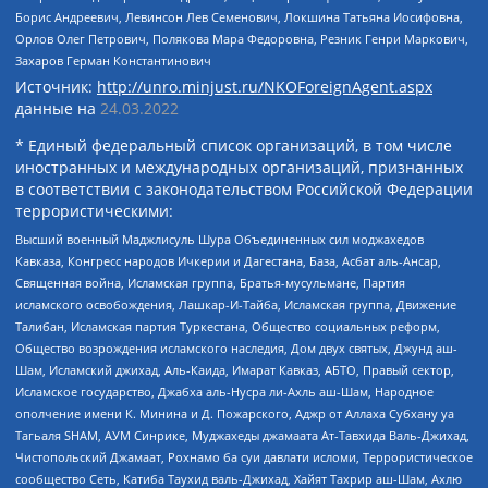
Борис Андреевич, Левинсон Лев Семенович, Локшина Татьяна Иосифовна,
Орлов Олег Петрович, Полякова Мара Федоровна, Резник Генри Маркович,
Захаров Герман Константинович
Источник:
http://unro.minjust.ru/NKOForeignAgent.aspx
данные на
24.03.2022
* Единый федеральный список организаций, в том числе
иностранных и международных организаций, признанных
в соответствии с законодательством Российской Федерации
террористическими:
Высший военный Маджлисуль Шура Объединенных сил моджахедов
Кавказа, Конгресс народов Ичкерии и Дагестана, База, Асбат аль-Ансар,
Священная война, Исламская группа, Братья-мусульмане, Партия
исламского освобождения, Лашкар-И-Тайба, Исламская группа, Движение
Талибан, Исламская партия Туркестана, Общество социальных реформ,
Общество возрождения исламского наследия, Дом двух святых, Джунд аш-
Шам, Исламский джихад, Аль-Каида, Имарат Кавказ, АБТО, Правый сектор,
Исламское государство, Джабха аль-Нусра ли-Ахль аш-Шам, Народное
ополчение имени К. Минина и Д. Пожарского, Аджр от Аллаха Субхану уа
Тагьаля SHAM, АУМ Синрике, Муджахеды джамаата Ат-Тавхида Валь-Джихад,
Чистопольский Джамаат, Рохнамо ба суи давлати исломи, Террористическое
сообщество Сеть, Катиба Таухид валь-Джихад, Хайят Тахрир аш-Шам, Ахлю