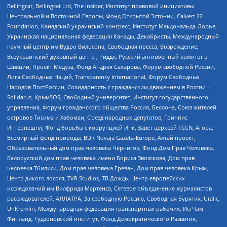
Bellingcat, Bellingcat Ltd, The Insider, Институт правовой инициативы
Центральной и Восточной Европы, Фонд Открытой Эстонии, Calvert 22
Foundation, Канадский украинский конгресс, Институт Макдональда-Лорье,
Украинская национальная федерация Канады, Декабристы, Международный
научный центр им Вудро Вильсона, Свободная пресса, Возрождение,
Всеукраинский духовный центр , Риддл, Русский антивоенный комитет в
Швеции, Проект Медуза, Фонд Андрея Сахарова, Форум свободной России,
Лига Свободных Наций, Transparеncy International, Форум Свободных
Народов ПостРоссии, Солидарность с гражданским движением в России –
Solidarus, КрымSOS, Свободный университет, Институт государственного
управления, Форум гражданского общества Россия, Беллона, Союз жителей
островов Тисима и Хабомаи, Съезд народных депутатов, Гринпис
Интернешнл, Фонд борьбы с коррупцией Инк, Завет церквей TCCN, Агора,
Всемирный фонд природы, BDR Novaja Gazeta-Europe, Алтай проект,
Образовательный дом прав человека Чернигов, Фонд Дом Прав Человека,
Белорусский дом прав человека имени Бориса Звозскова, Дом прав
человека Тбилиси, Дом прав человека Ереван, Дом прав человека Крым,
Центр дикого лосося, TVR Studios, ТВ Дождь, Центр европейских
исследований им Вилфрида Мартенса, Сетевое объединение журналистов
расследователей, АЛЛАТРА, За свободную Россию, Свободная Бурятия, Uralic,
UnKremlin, Международная федерация транспортных рабочих, ИстЧам
Финланд, Гудзоновский институт, Фонд Демократического Развития,