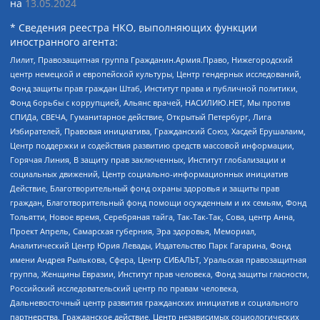
на
13.05.2024
* Сведения реестра НКО, выполняющих функции
иностранного агента:
Лилит, Правозащитная группа Гражданин.Армия.Право, Нижегородский
центр немецкой и европейской культуры, Центр гендерных исследований,
Фонд защиты прав граждан Штаб, Институт права и публичной политики,
Фонд борьбы с коррупцией, Альянс врачей, НАСИЛИЮ.НЕТ, Мы против
СПИДа, СВЕЧА, Гуманитарное действие, Открытый Петербург, Лига
Избирателей, Правовая инициатива, Гражданский Союз, Хасдей Ерушалаим,
Центр поддержки и содействия развитию средств массовой информации,
Горячая Линия, В защиту прав заключенных, Институт глобализации и
социальных движений, Центр социально-информационных инициатив
Действие, Благотворительный фонд охраны здоровья и защиты прав
граждан, Благотворительный фонд помощи осужденным и их семьям, Фонд
Тольятти, Новое время, Серебряная тайга, Так-Так-Так, Сова, центр Анна,
Проект Апрель, Самарская губерния, Эра здоровья, Мемориал,
Аналитический Центр Юрия Левады, Издательство Парк Гагарина, Фонд
имени Андрея Рылькова, Сфера, Центр СИБАЛЬТ, Уральская правозащитная
группа, Женщины Евразии, Институт прав человека, Фонд защиты гласности,
Российский исследовательский центр по правам человека,
Дальневосточный центр развития гражданских инициатив и социального
партнерства, Гражданское действие, Центр независимых социологических