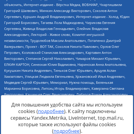
Для повышения удобства сайта мы используем
cookies (
подробнее
). К сайту подключены
сервисы Yandex.Metrika, LiveInternet, top.mail.ru,
Источник:
https://minjust.gov.ru/uploaded/files/reestr-
которые также используют файлы cookies
inostrannyih-agentov-22-03-2024.pdf
данные на
22.03.2024
(
подробнее
).