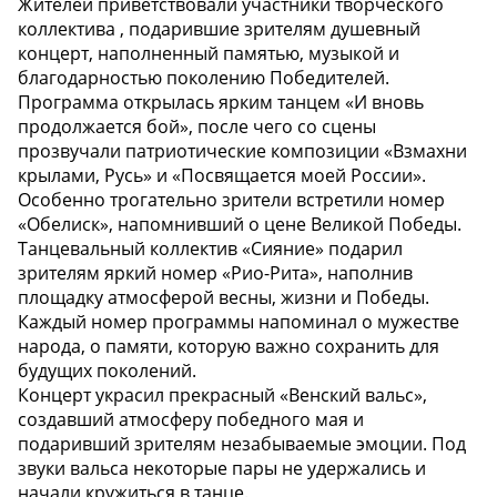
Жителей приветствовали участники творческого
коллектива , подарившие зрителям душевный
концерт, наполненный памятью, музыкой и
благодарностью поколению Победителей.
Программа открылась ярким танцем «И вновь
продолжается бой», после чего со сцены
прозвучали патриотические композиции «Взмахни
крылами, Русь» и «Посвящается моей России».
Особенно трогательно зрители встретили номер
«Обелиск», напомнивший о цене Великой Победы.
Танцевальный коллектив «Сияние» подарил
зрителям яркий номер «Рио-Рита», наполнив
площадку атмосферой весны, жизни и Победы.
Каждый номер программы напоминал о мужестве
народа, о памяти, которую важно сохранить для
будущих поколений.
Концерт украсил прекрасный «Венский вальс»,
создавший атмосферу победного мая и
подаривший зрителям незабываемые эмоции. Под
звуки вальса некоторые пары не удержались и
начали кружиться в танце.