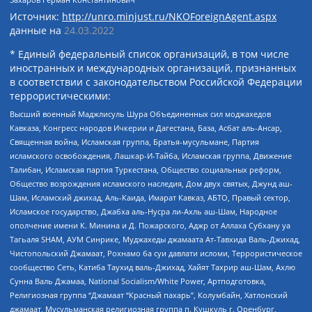
Источник:
http://unro.minjust.ru/NKOForeignAgent.aspx
данные на
24.03.2022
* Единый федеральный список организаций, в том числе
иностранных и международных организаций, признанных
в соответствии с законодательством Российской Федерации
террористическими:
Высший военный Маджлисуль Шура Объединенных сил моджахедов
Кавказа, Конгресс народов Ичкерии и Дагестана, База, Асбат аль-Ансар,
Священная война, Исламская группа, Братья-мусульмане, Партия
исламского освобождения, Лашкар-И-Тайба, Исламская группа, Движение
Талибан, Исламская партия Туркестана, Общество социальных реформ,
Общество возрождения исламского наследия, Дом двух святых, Джунд аш-
Шам, Исламский джихад, Аль-Каида, Имарат Кавказ, АБТО, Правый сектор,
Исламское государство, Джабха аль-Нусра ли-Ахль аш-Шам, Народное
ополчение имени К. Минина и Д. Пожарского, Аджр от Аллаха Субхану уа
Тагьаля SHAM, АУМ Синрике, Муджахеды джамаата Ат-Тавхида Валь-Джихад,
Чистопольский Джамаат, Рохнамо ба суи давлати исломи, Террористическое
сообщество Сеть, Катиба Таухид валь-Джихад, Хайят Тахрир аш-Шам, Ахлю
Сунна Валь Джамаа, National Socialism/White Power, Артподготовка,
Религиозная группа “Джамаат “Красный пахарь”, Колумбайн, Хатлонский
джамаат, Мусульманская религиозная группа п. Кушкуль г. Оренбург,