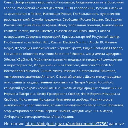
Совет, Центр анализа европейской политики, Академическая сеть Восточная
Европа, Российский комитет действия, РЭНД корпорейшн, Русская Америка
за демократию в России, Настоящая Россия, Глобальная сеть журналистов-
расследователей, Служба поддержки, Свободная Россия Берлин, Свободная
Россия Северный Рейн-Вестфалия, Фонд глобальной помощи, Антивоенный
комитет России, Russie-Libertes, La Asocicion de Rusos Libres, Союз за
возвращение Северных территорий, Крымскотатарский Ресурсный Центр,
Глобальный союз IndustriALL, Russian Election Monitor, Article 19, Мнение
медиа, Федерация анархического черного креста, Радио Свободная Европа,
Германское общество изучения Восточной Европы, Фонд имени Фридриха
Эберта, XZ gGmbH, Мобильная академия поддержки гендерной демократии
и миротворчества, Форум имени Льва Копелева, American Councils for
International Education, Cultural Vistas, Institute of International Education,
Антивоенное движение Антальи, Открытый диалог, Школа международных
отношений и государственной политики им Питера Мунка, Российско-
канадский демократический альянс, Школа международных отношений им
Нормана Патерсона, Центр Гражданских Свобод, Фонд Бориса Немцова за
Свободу, Фонд имени Фридриха Науманна за свободу, Феминистское
антивоенное сопротивление, Комитет независимости Ингушетии, Прометей,
Stop Occupation of Karelia, Вернись живым, Фридом Хаус, СОТА медиа,
Либерально-демократическая Лига Украины
Источник:
https://minjust.gov.ru/ru/documents/7756/
данные