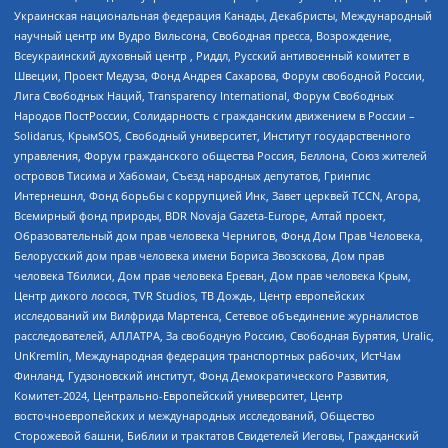
Украинская национальная федерация Канады, Декабристы, Международный
научный центр им Вудро Вильсона, Свободная пресса, Возрождение,
Всеукраинский духовный центр , Риддл, Русский антивоенный комитет в
Швеции, Проект Медуза, Фонд Андрея Сахарова, Форум свободной России,
Лига Свободных Наций, Transparеncy International, Форум Свободных
Народов ПостРоссии, Солидарность с гражданским движением в России –
Solidarus, КрымSOS, Свободный университет, Институт государственного
управления, Форум гражданского общества Россия, Беллона, Союз жителей
островов Тисима и Хабомаи, Съезд народных депутатов, Гринпис
Интернешнл, Фонд борьбы с коррупцией Инк, Завет церквей TCCN, Агора,
Всемирный фонд природы, BDR Novaja Gazeta-Europe, Алтай проект,
Образовательный дом прав человека Чернигов, Фонд Дом Прав Человека,
Белорусский дом прав человека имени Бориса Звозскова, Дом прав
человека Тбилиси, Дом прав человека Ереван, Дом прав человека Крым,
Центр дикого лосося, TVR Studios, ТВ Дождь, Центр европейских
исследований им Вилфрида Мартенса, Сетевое объединение журналистов
расследователей, АЛЛАТРА, За свободную Россию, Свободная Бурятия, Uralic,
UnKremlin, Международная федерация транспортных рабочих, ИстЧам
Финланд, Гудзоновский институт, Фонд Демократического Развития,
Комитет-2024, Центрально-Европейский университет, Центр
восточноевропейских и международных исследований, Общество
Сторожевой башни, Библии и трактатов Свидетелей Иеговы, Гражданский