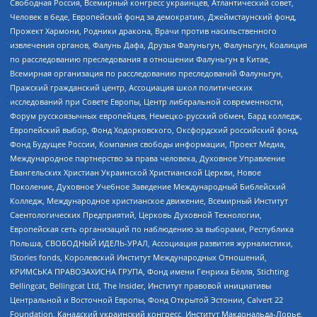
Свободная Россия, Всемирный конгресс украинцев, Атлантический совет,
Человек в беде, Европейский фонд за демократию, Джеймстаунский фонд,
Прожект Хармони, Родники дракона, Врачи против насильственного
извлечения органов, Фалунь Дафа, Друзья Фалуньгун, Фалуньгун, Коалиция
по расследованию преследования в отношении Фалуньгун в Китае,
Всемирная организация по расследованию преследований Фалуньгун,
Пражский гражданский центр, Ассоциация школ политических
исследований при Совете Европы, Центр либеральной современности,
Форум русскоязычных европейцев, Немецко-русский обмен, Бард колледж,
Европейский выбор, Фонд Ходорковского, Оксфордский российский фонд,
Фонд Будущее России, Компания свободы информации, Проект Медиа,
Международное партнерство за права человека, Духовное Управление
Евангельских Христиан Украинской Христианской Церкви, Новое
Поколение, Духовное Учебное Заведение Международный Библейский
Колледж, Международное христианское движение, Всемирный Институт
Саентологических Предприятий, Церковь Духовной Технологии,
Европейская сеть организаций по наблюдению за выборами, Республика
Польша, СВОБОДНЫЙ ИДЕЛЬ-УРАЛ, Ассоциация развития журналистики,
IStories fonds, Королевский Институт Международных Отношений,
КРИМСЬКА ПРАВОЗАХИСНА ГРУПА, Фонд имени Генриха Бёлля, Stichting
Bellingcat, Bellingcat Ltd, The Insider, Институт правовой инициативы
Центральной и Восточной Европы, Фонд Открытой Эстонии, Calvert 22
Foundation, Канадский украинский конгресс, Институт Макдональда-Лорье,