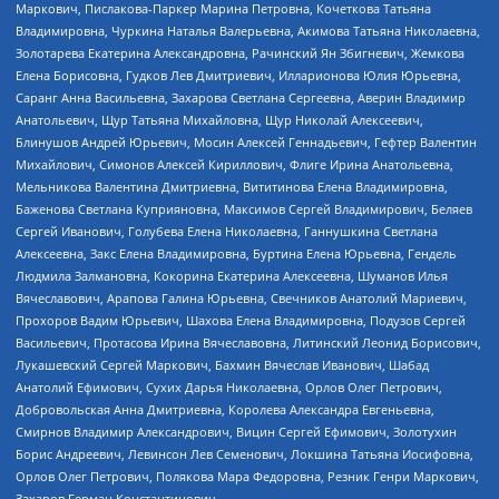
Маркович, Пислакова-Паркер Марина Петровна, Кочеткова Татьяна
Владимировна, Чуркина Наталья Валерьевна, Акимова Татьяна Николаевна,
Золотарева Екатерина Александровна, Рачинский Ян Збигневич, Жемкова
Елена Борисовна, Гудков Лев Дмитриевич, Илларионова Юлия Юрьевна,
Саранг Анна Васильевна, Захарова Светлана Сергеевна, Аверин Владимир
Анатольевич, Щур Татьяна Михайловна, Щур Николай Алексеевич,
Блинушов Андрей Юрьевич, Мосин Алексей Геннадьевич, Гефтер Валентин
Михайлович, Симонов Алексей Кириллович, Флиге Ирина Анатольевна,
Мельникова Валентина Дмитриевна, Вититинова Елена Владимировна,
Баженова Светлана Куприяновна, Максимов Сергей Владимирович, Беляев
Сергей Иванович, Голубева Елена Николаевна, Ганнушкина Светлана
Алексеевна, Закс Елена Владимировна, Буртина Елена Юрьевна, Гендель
Людмила Залмановна, Кокорина Екатерина Алексеевна, Шуманов Илья
Вячеславович, Арапова Галина Юрьевна, Свечников Анатолий Мариевич,
Прохоров Вадим Юрьевич, Шахова Елена Владимировна, Подузов Сергей
Васильевич, Протасова Ирина Вячеславовна, Литинский Леонид Борисович,
Лукашевский Сергей Маркович, Бахмин Вячеслав Иванович, Шабад
Анатолий Ефимович, Сухих Дарья Николаевна, Орлов Олег Петрович,
Добровольская Анна Дмитриевна, Королева Александра Евгеньевна,
Смирнов Владимир Александрович, Вицин Сергей Ефимович, Золотухин
Борис Андреевич, Левинсон Лев Семенович, Локшина Татьяна Иосифовна,
Орлов Олег Петрович, Полякова Мара Федоровна, Резник Генри Маркович,
Захаров Герман Константинович