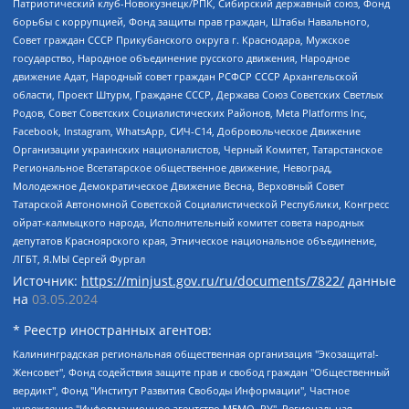
Патриотический клуб-Новокузнецк/РПК, Сибирский державный союз, Фонд
борьбы с коррупцией, Фонд защиты прав граждан, Штабы Навального,
Совет граждан СССР Прикубанского округа г. Краснодара, Мужское
государство, Народное объединение русского движения, Народное
движение Адат, Народный совет граждан РСФСР СССР Архангельской
области, Проект Штурм, Граждане СССР, Держава Союз Советских Светлых
Родов, Совет Советских Социалистических Районов, Meta Platforms Inc,
Facebook, Instagram, WhatsApp, СИЧ-С14, Добровольческое Движение
Организации украинских националистов, Черный Комитет, Татарстанское
Региональное Всетатарское общественное движение, Невоград,
Молодежное Демократическое Движение Весна, Верховный Совет
Татарской Автономной Советской Социалистической Республики, Конгресс
ойрат-калмыцкого народа, Исполнительный комитет совета народных
депутатов Красноярского края, Этническое национальное объединение,
ЛГБТ, Я.МЫ Сергей Фургал
Источник:
https://minjust.gov.ru/ru/documents/7822/
данные
на
03.05.2024
* Реестр иностранных агентов:
Калининградская региональная общественная организация "Экозащита!-Женсовет", Фонд содействия защите прав и свобод граждан "Общественный вердикт", Фонд "Институт Развития Свободы Информации", Частное учреждение "Информационное агентство МЕМО. РУ", Региональная общественная организация "Общественная комиссия по сохранению наследия академика Сахарова", Фонд поддержки свободы прессы, Санкт-Петербургская общественная правозащитная организация "Гражданский контроль", Межрегиональная общественная организация "Информационно-просветительский центр "Мемориал", Региональный Фонд "Центр Защиты Прав Средств Массовой Информации", с 05.12.2023 Фонд "Центр Защиты Прав Средств массовой информации", Региональная общественная благотворительная организация помощи беженцам и мигрантам "Гражданское содействие", Негосударственное образовательное учреждение дополнительного профессионального образования (повышение квалификации) специалистов "АКАДЕМИЯ ПО ПРАВАМ ЧЕЛОВЕКА", Свердловская региональная общественная организация "Сутяжник", Автономная некоммерческая организация "Центр независимых социологических исследований", Союз общественных объединений "Российский исследовательский центр по правам человека", Региональное общественное учреждение научно-информационный центр "МЕМОРИАЛ", Некоммерческая организация "Фонд защиты гласности", Автономная некоммерческая организация "Институт прав человека", Городская общественная организация "Екатеринбургское общество "МЕМОРИАЛ", Городская общественная организация "Рязанское историко-просветительское и правозащитное общество "Мемориал" (Рязанский Мемориал), Челябинский региональный орган общественной самодеятельности – женское общественное объединение "Женщины Евразии", Челябинский региональный орган общественной самодеятельности "Уральская правозащитная группа", Фонд содействия защите здоровья и социальной справедливости имени Андрея Рылькова, Автономная Некоммерческая Организация "Аналитический Центр Юрия Левады", Автономная некоммерческая организация социальной поддержки населения "Проект Апрель", Региональная общественная организация помощи женщинам и детям, находящимся в кризисной ситуации "Информационно-методический центр "Анна", Фонд содействия развитию массовых коммуникаций и правовому просвещению "Так-так-Так", Фонд содействия устойчивому развитию "Серебряная тайга", Свердловский региональный общественный фонд социальных проектов "Новое время", "Idel.Реалии", Кавказ.Реалии, Крым.Реалии, Телеканал Настоящее Время, Татаро-башкирская служба Радио Свобода (Azatliq Radiosi), Радио Свободная Европа/Радио Свобода (PCE/PC), "Сибирь.Реалии", "Фактограф", Благотворительный фонд помощи осужденным и их семьям, Автономная некоммерческая организация "Институт глобализации и социальных движений", Фонд "В защиту прав заключенных", Частное учреждение "Центр поддержки и содействия развитию средств массовой информации", Пензенский региональный общественный благотворительный фонд "Гражданский союз", "Север.Реалии", Некоммерческая организация Фонд "Правовая инициатива", Общество с ограниченной ответственностью "Радио Свободная Европа/Радио Свобода", Чешское информационное агентство "MEDIUM-ORIENT", Красноярская региональная общественная организация "Мы против СПИДа", Камалягин Денис Николаевич, Маркелов Сергей Евгеньевич, Пономарев Лев Александрович, Савицкая Людмила Алексеевна, Автономная некоммерческая организация "Центр по работе с проблемой насилия "НАСИЛИЮ.НЕТ", Межрегиональный профессиональный союз работников здравоохранения "Альянс врачей", Юридическое лицо, зарегистрированное в Латвийской Республике, SIA "Medusa Project" (регистрационный номер 40103797863, дата регистрации 10.06.2014), Некоммерческая организация "Фонд по борьбе с коррупцией", Автономная некоммерческая организация "Институт права и публичной политики", Баданин Роман Сергеевич, Гликин Максим Александрович, Железнова Мария Михайловна, Лукьянова Юлия Сергеевна, Маетная Елизавета Витальевна, Маняхин Петр Борисович, Чуракова Ольга Владимировна, Ярош Юлия Петровна, Юридическое лицо "The Insider SIA", зарегистрированное в Риге, Латвийская Республика (дата регистрации 26.06.2015), являющееся администратором доменного имени интернет-издания "The Insider SIA", https://theins.ru, Постернак Алексей Евгеньевич, Рубин Михаил Аркадьевич, Анин Роман Александрович, Юридическое лицо Istories fonds, зарегистрированное в Латвийской Республике (регистрационный номер 50008295751, дата регистрации 24.02.2020), Великовский Дмитрий Александрович, Долинина Ирина Николаевна, Мароховская Алеся Алексеевна, Шлейнов Роман Юрьевич, Шмагун Олеся Валентиновна, Общество с ограниченной ответственностью "Альтаир 2021", Общество с ограниченной ответственностью "Вега 2021", Общество с ограниченной ответственностью "Главный редактор 2021", Общество с ограниченной ответственностью "Ромашки монолит", Важенков Артем Валерьевич, Ивановская областная общественная организация "Центр гендерных исследований", Гурман Юрий Альбертович, Медиапроект "ОВД-Инфо", Егоров Владимир Владимирович, Жилинский Владимир Александрович, Общество с ограниченной ответственностью "ЗП", Иванова София Юрьевна, Карезина Инна Павловна, Кильтау Екатерина Викторовна, Петров Алексей Викторович, Пискунов Сергей Евгеньевич, Смирнов Сергей Сергеевич, Тихонов Михаил Сергеевич, Общество с ограниченной ответственностью "ЖУРНАЛИСТ-ИНОСТРАННЫЙ АГЕНТ", Арапова Галина Юрьевна, Вольтская Татьяна Анатольевна, Американская компания "Mason G.E.S. Anonymous Foundation" (США), являющаяся владельцем интернет-издания https://mnews.world/, Компания "Stichting Bellingcat", зарегистрированная в Нидерландах (дата регистрации 11.07.2018), Захаров Андрей Вячеславович, Клепиковская Екатерина Дмитриевна, Общество с ограниченной ответственностью "МЕМО", Перл Роман Александрович, Симонов Евгений Алексеевич, Соловьева Елена Анатольевна, Сотников Даниил Владимирович, Сурначева Елизавета Дмитриевна, Автономная некоммерческая организация по защите прав человека и информированию населения "Якутия – Наше Мнение", Общество с ограниченной ответственностью "Москоу диджитал медиа", с 26.01.2023 Общество с ограниченной ответственностью "Чайка Белые сады", Ветошкина Валерия Валерьевна, Заговора Максим Александрович, Межрегиональное общественное движение "Российская ЛГБТ - сеть", Оленичев Максим Владимирович, Павлов Иван Юрьевич, Скворцова Елена Сергеевна, Общество с ограниченной ответственностью "Как бы инагент", Кочетков Игорь Викторович, Общество с ограниченной ответственностью "Честные выборы", Еланчик Олег Александрович, Общество с ограниченной ответственностью "Нобелевский призыв", Гималова Регина Эмилевна, Григорьев Андрей Валерьевич, Григорьева Алина Александровна, Ассоциация по содействию защите прав призывников, альтернативнослужащих и военнослужащих "Правозащитная группа "Гражданин.Армия.Право", Хисамова Регина Фаритовна, Автономная некоммерческая организация по реализации социально-правовых программ "Лилит", Дальневосточное общественное движение "Маяк", Санкт-Петербургская ЛГБТ-инициативная группа "Выход", Инициативная группа ЛГБТ+ "Реверс", Алексеев Андрей Викторович, Бекбулатова Таисия Львовна, Беляев Иван Михайлович, Владыкина Елена Сергеевна, Гельман Марат Александрович, Никульшина Вероника Юрьевна, Толоконникова Надежда Андреевна, Шендерович Виктор Анатольевич, Общество с ограниченной ответственностью "Данное сообщение", Общество с ограниченной ответственностью Издательский дом "Новая глава", Айнбиндер Александра Александровна, Московский комьюнити-центр для ЛГБТ+инициатив, Благотворительный фонд развития филантропии, Deutsche Welle (Германия, Kurt-Schumacher-Strasse 3, 53113 Bonn), Борзунова Мария Михайловна, Воробьев Виктор Викторович, Голубева Анна Львовна, Константинова Алла Михайловна, Малкова Ирина Владимировна, Мурадов Мурад Абдулгалимович, Осетинская Елизавета Николаевна, Понасенков Евгений Николаевич, Ганапольский Матвей Юрьевич, Киселев Евгений Алексеевич, Борухович Ирина Григорьевна, Дремин Иван Тимофеевич, Дубровский Дмитрий Викторович, Красноярская региональная общественная организация поддержки и развития альтернативных образовательных технологий и межкультурных коммуникаций "ИНТЕРРА", Маяковская Екатерина Алексеевна, Фейгин Марк Захарович, Филимонов Андрей Викторович, Дзугкоева Регина Николаевна, Доброхотов Роман Александрович, Дудь Юрий Александрович, Елкин Сергей Владимирович, Кругликов Кирилл Игоревич, Сабунаева Мария Леонидовна, Семенов Алексей Владимирович, Шаинян Карен Багратович, Шульман Екатерина Михайловна, Асафьев Артур Валерьевич, Вахштайн Виктор Семенович, Венедиктов Алексей Алексеевич, Лушникова Екатерина Евгеньевна, Волков Леонид Михайлович, Невзоров Александр Глебович, Пархоменко Сергей Борисович, Сироткин Ярослав Николаевич, Кара-Мурза Владимир Владимирович, Баранова Наталья Владимировна, Гозман Леонид Яковлевич, Кагарлицкий Борис Юльевич, Климарев Михаил Валерьевич, Милов Владимир Станиславович, Автономная некоммерческая организация Краснодарский центр современного искусства "Типография", Моргенштерн Алишер Тагирович, Соболь Любовь Эдуардовна, Общество с ограниченной ответственностью "ЛИЗА НОРМ", Каспаров Гарри Кимович, Ходорковский Михаил Борисович, Общество с ограниченной ответственностью "Апрельские тезисы", Данилович Ирина Брониславовна, Кашин Олег Владимирович, Петров Николай Владимирович, Пивоваров Алексей Владимирович, Соколов Михаил Владимирович, Цветкова Юлия Владимировна, Чичваркин Евгений Александрович, Комитет против пыток/Команда против пыток, Общество с ограниченной ответственностью "Первый научный", Общество с ограниченной ответственностью "Вертолет и ко", Белоцерковская Вероника Борисовна, Кац Максим Евгеньевич, Лазарева Татьяна Юрьевна, Шаведдинов Руслан Табризович, Яшин Илья Валерьевич, Общество с ограниченной ответственностью "Иноагент ААВ", Алешковский Дмитрий Петрович, Альбац Евгения Марковна, Быков Дмитрий Львович, Галямина Юлия Евгеньевна, Лойко Сергей Леонидович, Мартынов Кирилл Константинович, Медведев Сергей Александрович, Крашенинников Федор Геннадиевич, Гордеева Катерина Вл