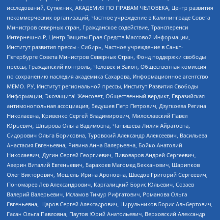
исследований, Сутяжник, АКАДЕМИЯ ПО ПРАВАМ ЧЕЛОВЕКА, Центр развития
некоммерческих организаций, Частное учреждение в Калининграде Совета
Министров северных стран, Гражданское содействие, Трансперенси
Интернешнл-Р, Центр Защиты Прав Средств Массовой Информации,
Институт развития прессы - Сибирь, Частное учреждение в Санкт-
Петербурге Совета Министров Северных Стран, Фонд поддержки свободы
прессы, Гражданский контроль, Человек и Закон, Общественная комиссия
по сохранению наследия академика Сахарова, Информационное агентство
МЕМО. РУ, Институт региональной прессы, Институт Развития Свободы
Информации, Экозащита!-Женсовет, Общественный вердикт, Евразийская
антимонопольная ассоциация, Бедушев Петр Петрович, Дзугкоева Регина
Николаевна, Кривенко Сергей Владимирович, Милославский Павел
Юрьевич, Шнырова Ольга Вадимовна, Чанышева Лилия Айратовна,
Сидорович Ольга Борисовна, Туровский Александр Алексеевич, Васильева
Анастасия Евгеньевна, Ривина Анна Валерьевна, Бойко Анатолий
Николаевич, Дугин Сергей Георгиевич, Пивоваров Андрей Сергеевич,
Аверин Виталий Евгеньевич, Барахоев Магомед Бекханович, Шарипков
Олег Викторович, Мошель Ирина Ароновна, Шведов Григорий Сергеевич,
Пономарев Лев Александрович, Каргалицкий Борис Юльевич, Созаев
Валерий Валерьевич, Исламов Тимур Рифгатович, Романова Ольга
Евгеньевна, Щаров Сергей Алексадрович, Цирульников Борис Альбертович,
Гасан Ольга Павловна, Паутов Юрий Анатольевич, Верховский Александр