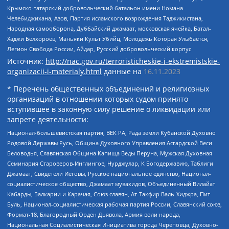
Крымско-татарский добровольческий батальон имени Номана
Челебиджихана, Азов, Партия исламского возрождения Таджикистана,
Народная самооборона, Дуббайский джамаат, московская ячейка, Батал-
Хаджи Белхороев, Маньяки Культ Убийц, Молодёжь Которая Улыбается,
Легион Свобода России, Айдар, Русский добровольческий корпус
Источник:
http://nac.gov.ru/terroristicheskie-i-ekstremistskie-
organizacii-i-materialy.html
данные на
16.11.2023
* Перечень общественных объединений и религиозных
организаций в отношении которых судом принято
вступившее в законную силу решение о ликвидации или
запрете деятельности:
Национал-большевистская партия, ВЕК РА, Рада земли Кубанской Духовно
Родовой Державы Русь, Община Духовного Управления Асгардской Веси
Беловодья, Славянская Община Капища Веды Перуна, Мужская Духовная
Семинария Староверов-Инглингов, Нурджулар, К Богодержавию, Таблиги
Джамаат, Свидетели Иеговы, Русское национальное единство, Национал-
социалистическое общество, Джамаат мувахидов, Объединенный Вилайат
Кабарды, Балкарии и Карачая, Союз славян, Ат-Такфир Валь-Хиджра, Пит
Буль, Национал-социалистическая рабочая партия России, Славянский союз,
Формат-18, Благородный Орден Дьявола, Армия воли народа,
Национальная Социалистическая Инициатива города Череповца, Духовно-