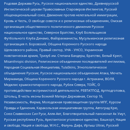
Родовая Держава Русь, Русское национальное единство, Древнерусской
Инглистической церкви Православных Староверов-Инглингов, Русский
общенациональный союз, Движение против нелегальной иммиграции,
Кровь и Честь, О свободе совести и о религиозных объединениях, Омская
организация общественного политического движения Русское
национальное единство, Северное Братство, Клуб Болельщиков
Футбольного Клуба Динамо, Файзрахманисты, Мусульманская религиозная
организация п. Боровский, Община Коренного Русского народа
Щелковского района, Правый сектор, УНА - УНСО, Украинская
повстанческая армия, Тризуб им. Степана Бандеры, Братство, Белый Крест,
Misanthropic division, Религиозное объединение последователей инглиизма,
Народная Социальная Инициатива, TulaSkins, Этнополитическое
объединение Русские, Русское национальное объединение Атака, Мечеть
Мирмамеда, Община Коренного Русского народа г. Астрахани, ВОЛЯ,
Меджлис крымскотатарского народа, Рубеж Севера, ТОЙС, О
противодействии экстремистской деятельности, РЕВТАТПОД, Артподготовка,
Штольц, В честь иконы Божией Матери Державная, Сектор 16,
Независимость, Фирма, Молодежная правозащитная группа МПГ, Курсом
Правды и Единения, Каракольская инициативная группа, Автоград Крю,
Союз Славянских Сил Руси, Алля-Аят, Благотворительный пансионат Ак Умут,
Русская республика Русь, Арестантское уголовное единство, Башкорт, Нация
и свобода, Нация и свобода, W.H.С., Фалунь Дафа, Иртыш Ultras, Русский