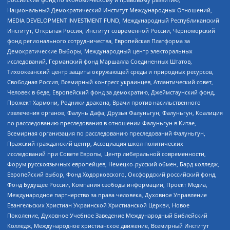
Национальный Демократический Институт Международных Отношений,
MEDIA DEVELOPMENT INVESTMENT FUND, Международный Республиканский
Институт, Открытая Россия, Институт современной России, Черноморский
фонд регионального сотрудничества, Европейская Платформа за
Демократические Выборы, Международный центр электоральных
исследований, Германский фонд Маршалла Соединенных Штатов,
Тихоокеанский центр защиты окружающей среды и природных ресурсов,
Свободная Россия, Всемирный конгресс украинцев, Атлантический совет,
Человек в беде, Европейский фонд за демократию, Джеймстаунский фонд,
Прожект Хармони, Родники дракона, Врачи против насильственного
извлечения органов, Фалунь Дафа, Друзья Фалуньгун, Фалуньгун, Коалиция
по расследованию преследования в отношении Фалуньгун в Китае,
Всемирная организация по расследованию преследований Фалуньгун,
Пражский гражданский центр, Ассоциация школ политических
исследований при Совете Европы, Центр либеральной современности,
Форум русскоязычных европейцев, Немецко-русский обмен, Бард колледж,
Европейский выбор, Фонд Ходорковского, Оксфордский российский фонд,
Фонд Будущее России, Компания свободы информации, Проект Медиа,
Международное партнерство за права человека, Духовное Управление
Евангельских Христиан Украинской Христианской Церкви, Новое
Поколение, Духовное Учебное Заведение Международный Библейский
Колледж, Международное христианское движение, Всемирный Институт