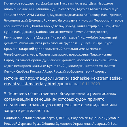
Исламское государство, Джабха аль-Нусра ли-Ахль аш-Шам, Народное
ополчение имени К. Минина и Д. Пожарского, Аджр от Аллаха Субхану уа
Тагьаля SHAM, АУМ Синрике, Муджахеды джамаата Ат-Тавхида Валь-Джихад,
Чистопольский Джамаат, Рохнамо ба суи давлати исломи, Террористическое
сообщество Сеть, Катиба Таухид валь-Джихад, Хайят Тахрир аш-Шам, Ахлю
Сунна Валь Джамаа, National Socialism/White Power, Артподготовка,
Религиозная группа “Джамаат “Красный пахарь”, Колумбайн, Хатлонский
джамаат, Мусульманская религиозная группа п. Кушкуль г. Оренбург,
Крымско-татарский добровольческий батальон имени Номана
Челебиджихана, Азов, Партия исламского возрождения Таджикистана,
Народная самооборона, Дуббайский джамаат, московская ячейка, Батал-
Хаджи Белхороев, Маньяки Культ Убийц, Молодёжь Которая Улыбается,
Легион Свобода России, Айдар, Русский добровольческий корпус
Источник:
http://nac.gov.ru/terroristicheskie-i-ekstremistskie-
organizacii-i-materialy.html
данные на
16.11.2023
* Перечень общественных объединений и религиозных
организаций в отношении которых судом принято
вступившее в законную силу решение о ликвидации или
запрете деятельности:
Национал-большевистская партия, ВЕК РА, Рада земли Кубанской Духовно
Родовой Державы Русь, Община Духовного Управления Асгардской Веси