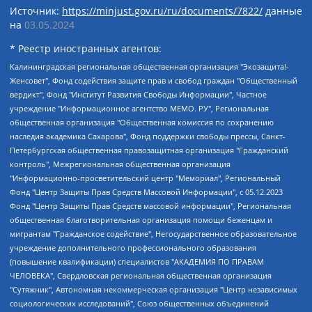
Источник:
https://minjust.gov.ru/ru/documents/7822/
данные
на
03.05.2024
* Реестр иностранных агентов:
Калининградская региональная общественная организация "Экозащита!-Женсовет", Фонд содействия защите прав и свобод граждан "Общественный вердикт", Фонд "Институт Развития Свободы Информации", Частное учреждение "Информационное агентство МЕМО. РУ", Региональная общественная организация "Общественная комиссия по сохранению наследия академика Сахарова", Фонд поддержки свободы прессы, Санкт-Петербургская общественная правозащитная организация "Гражданский контроль", Межрегиональная общественная организация "Информационно-просветительский центр "Мемориал", Региональный Фонд "Центр Защиты Прав Средств Массовой Информации", с 05.12.2023 Фонд "Центр Защиты Прав Средств массовой информации", Региональная общественная благотворительная организация помощи беженцам и мигрантам "Гражданское содействие", Негосударственное образовательное учреждение дополнительного профессионального образования (повышение квалификации) специалистов "АКАДЕМИЯ ПО ПРАВАМ ЧЕЛОВЕКА", Свердловская региональная общественная организация "Сутяжник", Автономная некоммерческая организация "Центр независимых социологических исследований", Союз общественных объединений "Российский исследовательский центр по правам человека", Региональное общественное учреждение научно-информационный центр "МЕМОРИАЛ", Некоммерческая организация "Фонд защиты гласности", Автономная некоммерческая организация "Институт прав человека", Городская общественная организация "Екатеринбургское общество "МЕМОРИАЛ", Городская общественная организация "Рязанское историко-просветительское и правозащитное общество "Мемориал" (Рязанский Мемориал), Челябинский региональный орган общественной самодеятельности – женское общественное объединение "Женщины Евразии", Челябинский региональный орган общественной самодеятельности "Уральская правозащитная группа", Фонд содействия защите здоровья и социальной справедливости имени Андрея Рылькова, Автономная Некоммерческая Организация "Аналитический Центр Юрия Левады", Автономная некоммерческая организация социальной поддержки населения "Проект Апрель", Региональная общественная организация помощи женщинам и детям, находящимся в кризисной ситуации "Информационно-методический центр "Анна", Фонд содействия развитию массовых коммуникаций и правовому просвещению "Так-так-Так", Фонд содействия устойчивому развитию "Серебряная тайга", Свердловский региональный общественный фонд социальных проектов "Новое время", "Idel.Реалии", Кавказ.Реалии, Крым.Реалии, Телеканал Настоящее Время, Татаро-башкирская служба Радио Свобода (Azatliq Radiosi), Радио Свободная Европа/Радио Свобода (PCE/PC), "Сибирь.Реалии", "Фактограф", Благотворительный фонд помощи осужденным и их семьям, Автономная некоммерческая организация "Институт глобализации и социальных движений", Фонд "В защиту прав заключенных", Частное учреждение "Центр поддержки и содействия развитию средств массовой информации", Пензенский региональный общественный благотворительный фонд "Гражданский союз", "Север.Реалии", Некоммерческая организация Фонд "Правовая инициатива", Общество с ограниченной ответственностью "Радио Свободная Европа/Радио Свобода", Чешское информационное агентство "MEDIUM-ORIENT", Красноярская региональная общественная организация "Мы против СПИДа", Камалягин Денис Николаевич, Маркелов Сергей Евгеньевич, Пономарев Лев Александрович, Савицкая Людмила Алексеевна, Автономная некоммерческая организация "Центр по работе с проблемой насилия "НАСИЛИЮ.НЕТ", Межрегиональный профессиональный союз работников здравоохранения "Альянс врачей", Юридическое лицо, зарегистрированное в Латвийской Республике, SIA "Medusa Project" (регистрационный номер 40103797863, дата регистрации 10.06.2014), Некоммерческая организация "Фонд по борьбе с коррупцией", Автономная некоммерческая организация "Институт права и публичной политики", Баданин Роман Сергеевич, Гликин Максим Александрович, Железнова Мария Михайловна, Лукьянова Юлия Сергеевна, Маетная Елизавета Витальевна, Маняхин Петр Борисович, Чуракова Ольга Владимировна, Ярош Юлия Петровна, Юридическое лицо "The Insider SIA", зарегистрированное в Риге, Латвийская Республика (дата регистрации 26.06.2015), являющееся администратором доменного имени интернет-издания "The Insider SIA", https://theins.ru, Постернак Алексей Евгеньевич, Рубин Михаил Аркадьевич, Анин Роман Александрович, Юридическое лицо Istories fonds, зарегистрированное в Латвийской Республике (регистрационный номер 50008295751, дата регистрации 24.02.2020), Великовский Дмитрий Александрович, Долинина Ирина Николаевна, Мароховская Алеся Алексеевна, Шлейнов Роман Юрьевич, Шмагун Олеся Валентиновна, Общество с ограниченной ответственностью "Альтаир 2021", Общество с ограниченной ответственностью "Вега 2021", Общество с ограниченной ответственностью "Главный редактор 2021", Общество с ограниченной ответственностью "Ромашки монолит", Важенков Артем Валерьевич, Ивановская областная общественная организация "Центр гендерных исследований", Гурман Юрий Альбертович, Медиапроект "ОВД-Инфо", Егоров Владимир Владимирович, Жилинский Владимир Александрович, Общество с ограниченной ответственностью "ЗП", Иванова София Юрьевна, Карезина Инна Павловна, Кильтау Екатерина Викторовна, Петров Алексей Викторович, Пискунов Сергей Евгеньевич, Смирнов Сергей Сергеевич, Тихонов Михаил Сергеевич, Общество с ограниченной ответственностью "ЖУРНАЛИСТ-ИНОСТРАННЫЙ АГЕНТ", Арапова Галина Юрьевна, Вольтская Татьяна Анатольевна, Американская компания "Mason G.E.S. Anonymous Foundation" (США), являющаяся владельцем интернет-издания https://mnews.world/, Компания "Stichting Bellingcat", зарегистрированная в Нидерландах (дата регистрации 11.07.2018), Захаров Андрей Вячеславович, Клепиковская Екатерина Дмитриевна, Общество с ограниченной ответственностью "МЕМО", Перл Роман Александрович, Симонов Евгений Алексеевич, Соловьева Елена Анатольевна, Сотников Даниил Владимирович, Сурначева Елизавета Дмитриевна, Автономная некоммерческая организация по защите прав человека и информированию населения "Якутия – Наше Мнение", Общество с ограниченной ответственностью "Москоу диджитал медиа", с 26.01.2023 Общество с ограниченной ответственностью "Чайка Белые сады", Ветошкина Валерия Валерьевна, Заговора Максим Александрович, Межрегиональное общественное движение "Российская ЛГБТ - сеть", Оленичев Максим Владимирович, Павлов Иван Юрьевич, Скворцова Елена Сергеевна, Общество с ограниченной ответственностью "Как бы инагент", Кочетков Игорь Викторович, Общество с ограниченной ответственностью "Честные выборы", Еланчик Олег Александрович, Общество с ограниченной ответственностью "Нобелевский призыв", Гималова Регина Эмилевна, Григорьев Андрей Валерьевич, Григорьева Алина Александровна, Ассоциация по содействию защите прав призывников, альтернативнослужащих и военнослужащих "Правозащитная группа "Гражданин.Армия.Право", Хисамова Регина Фаритовна, Автономная некоммерческая организация по реализации социально-правовых программ "Лилит", Дальневосточное общественное движение "Маяк", Санкт-Петербургская ЛГБТ-инициативная группа "Выход", Инициативная группа ЛГБТ+ "Реверс", Алексеев Андрей Викторович, Бекбулатова Таисия Львовна, Беляев Иван Михайлович, Владыкина Елена Сергеевна, Гельман Марат Александрович, Никульшина Вероника Юрьевна, Толоконникова Надежда Андреевна, Шендерович Виктор Анатольевич, Общество с ограниченной ответственностью "Данное сообщение", Общество с ограниченной ответственностью Издательский дом "Новая глава", Айнбиндер Александра Александровна, Московский комьюнити-центр для ЛГБТ+инициатив, Благотворительный фонд развития филантропии, Deutsche Welle (Германия, Kurt-Schumacher-Strasse 3, 53113 Bonn), Борзунова Мария Михайловна, Воробьев Виктор Викторович, Голубева Анна Львовна, Константинова Алла Михайловна, Малкова Ирина Владимировна, Мурадов Мурад Абдулгалимович, Осетинская Елизавета Николаевна, Понасенков Евгений Николаевич, Ганапольский Матвей Юрьевич, Киселев Евгений Алексеевич, Борухович Ирина Григорьевна, Дремин Иван Тимофеевич, Дубровский Дмитрий Викторович, Красноярская региональная общественная организация поддержки и развития альтернативных образовательных технологий и межкультурных коммуникаций "ИНТЕРРА", Маяковская Екатерина Алексеевна, Фейгин Марк Захарович, Филимонов Андрей Викторович, Дзугкоева Регина Николаевна, Доброхотов Роман Александрович, Дудь Юрий Александрович, Елкин Сергей Владимирович, Кругликов Кирилл Игоревич, Сабунаева Мария Леонидовна, Семенов Алексей Владимирович, Шаинян Карен Багратович, Шульман Екатерина Михайловна, Асафьев Артур Валерьевич, Вахштайн Виктор Семенович, Венедиктов Алексей Алексеевич, Лушникова Екатерина Евгеньевна, Волков Леонид Михайлович, Невзоров Александр Глебович, Пархоменко Сергей Борисович, Сироткин Ярослав Николаевич, Кара-Мурза Владимир Владимирович, Баранова Наталья Владимировна, Гозман Леонид Яковлевич, Кагарлицкий Борис Юльевич, Климарев Михаил Валерьевич, Милов Владимир Станиславович, Автономная некоммерческая организация Краснодарский центр современного искусства "Типография", Моргенштерн Алишер Тагирович, Соболь Любовь Эдуардовна, Общество с ограниченной ответственностью "ЛИЗА НОРМ", Каспаров Гарри Кимович, Ходорковский Михаил Борисович, Общество с ограниченной ответственностью "Апрельские тезисы", Данилович Ирина Брониславовна, Кашин Олег Владимирович, Петров Николай Владимирович, Пивоваров Алексей Владимирович, Соколов Михаил Владимирович, Цветкова Юлия Владимировна, Чичваркин Евгений Александрович, Комитет против пыток/Команда против пыток, Общество с ограниченной ответственностью "Первый научный", Общество с ограниченной ответственностью "Вертолет и ко", Белоцерковская Вероника Борисовна, Кац Максим Евгеньевич, Лазарева Татьяна Юрьевна, Шаведдинов Руслан Табризович, Яшин Илья Валерьевич, Общество с ограниченной ответственностью "Иноагент ААВ", Алешковский Дмитрий Петрович, Альбац Евгения Марковна, Быков Дмитрий Львович, Галямина Юлия Евгеньевна, Лойко Сергей Леонидович, Мартынов Кирилл Константинович, Медведев Сергей Александрович, Крашенинников Федор Геннадиевич, Гордеева Катерина Вл