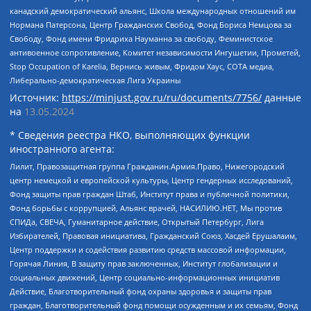
канадский демократический альянс, Школа международных отношений им
Нормана Патерсона, Центр Гражданских Свобод, Фонд Бориса Немцова за
Свободу, Фонд имени Фридриха Науманна за свободу, Феминистское
антивоенное сопротивление, Комитет независимости Ингушетии, Прометей,
Stop Occupation of Karelia, Вернись живым, Фридом Хаус, СОТА медиа,
Либерально-демократическая Лига Украины
Источник:
https://minjust.gov.ru/ru/documents/7756/
данные
на
13.05.2024
* Сведения реестра НКО, выполняющих функции
иностранного агента:
Лилит, Правозащитная группа Гражданин.Армия.Право, Нижегородский
центр немецкой и европейской культуры, Центр гендерных исследований,
Фонд защиты прав граждан Штаб, Институт права и публичной политики,
Фонд борьбы с коррупцией, Альянс врачей, НАСИЛИЮ.НЕТ, Мы против
СПИДа, СВЕЧА, Гуманитарное действие, Открытый Петербург, Лига
Избирателей, Правовая инициатива, Гражданский Союз, Хасдей Ерушалаим,
Центр поддержки и содействия развитию средств массовой информации,
Горячая Линия, В защиту прав заключенных, Институт глобализации и
социальных движений, Центр социально-информационных инициатив
Действие, Благотворительный фонд охраны здоровья и защиты прав
граждан, Благотворительный фонд помощи осужденным и их семьям, Фонд