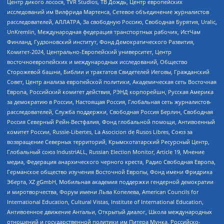
Центр дикого лосося, TVR Studios, ТВ Дождь, Центр европейских
исследований им Вилфрида Мартенса, Сетевое объединение журналистов
расследователей, АЛЛАТРА, За свободную Россию, Свободная Бурятия, Uralic,
UnKremlin, Международная федерация транспортных рабочих, ИстЧам
Финланд, Гудзоновский институт, Фонд Демократического Развития,
Комитет-2024, Центрально-Европейский университет, Центр
восточноевропейских и международных исследований, Общество
Сторожевой башни, Библии и трактатов Свидетелей Иеговы, Гражданский
Совет, Центр анализа европейской политики, Академическая сеть Восточная
Европа, Российский комитет действия, РЭНД корпорейшн, Русская Америка
за демократию в России, Настоящая Россия, Глобальная сеть журналистов-
расследователей, Служба поддержки, Свободная Россия Берлин, Свободная
Россия Северный Рейн-Вестфалия, Фонд глобальной помощи, Антивоенный
комитет России, Russie-Libertes, La Asocicion de Rusos Libres, Союз за
возвращение Северных территорий, Крымскотатарский Ресурсный Центр,
Глобальный союз IndustriALL, Russian Election Monitor, Article 19, Мнение
медиа, Федерация анархического черного креста, Радио Свободная Европа,
Германское общество изучения Восточной Европы, Фонд имени Фридриха
Эберта, XZ gGmbH, Мобильная академия поддержки гендерной демократии
и миротворчества, Форум имени Льва Копелева, American Councils for
International Education, Cultural Vistas, Institute of International Education,
Антивоенное движение Антальи, Открытый диалог, Школа международных
отношений и государственной политики им Питера Мунка, Российско-