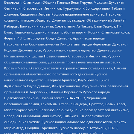
Беловодья, Славянская Община Капища Веды Перуна, Мужская Духовная
Семинария Староверов-Инглингов, Нурджулар, К Богодержавию, Таблиги
Джамаат, Свидетели Иеговы, Русское национальное единство, Национал-
социалистическое общество, Джамаат мувахидов, Объединенный Вилайат
Кабарды, Балкарии и Карачая, Союз славян, Ат-Такфир Валь-Хиджра, Пит
Буль, Национал-социалистическая рабочая партия России, Славянский союз,
Формат-18, Благородный Орден Дьявола, Армия воли народа,
Национальная Социалистическая Инициатива города Череповца, Духовно-
Родовая Держава Русь, Русское национальное единство, Древнерусской
Инглистической церкви Православных Староверов-Инглингов, Русский
общенациональный союз, Движение против нелегальной иммиграции,
Кровь и Честь, О свободе совести и о религиозных объединениях, Омская
организация общественного политического движения Русское
национальное единство, Северное Братство, Клуб Болельщиков
Футбольного Клуба Динамо, Файзрахманисты, Мусульманская религиозная
организация п. Боровский, Община Коренного Русского народа
Щелковского района, Правый сектор, УНА - УНСО, Украинская
повстанческая армия, Тризуб им. Степана Бандеры, Братство, Белый Крест,
Misanthropic division, Религиозное объединение последователей инглиизма,
Народная Социальная Инициатива, TulaSkins, Этнополитическое
объединение Русские, Русское национальное объединение Атака, Мечеть
Мирмамеда, Община Коренного Русского народа г. Астрахани, ВОЛЯ,
Меджлис крымскотатарского народа, Рубеж Севера, ТОЙС, О