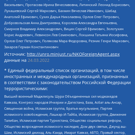
Васильевич, Протасова Ирина Вячеславовна, Литинский Леонид Борисович,
Лукашевский Сергей Маркович, Бахмин Вячеслав Иванович, Шабад
Анатолий Ефимович, Сухих Дарья Николаевна, Орлов Олег Петрович,
Добровольская Анна Дмитриевна, Королева Александра Евгеньевна,
Смирнов Владимир Александрович, Вицин Сергей Ефимович, Золотухин
Борис Андреевич, Левинсон Лев Семенович, Локшина Татьяна Иосифовна,
Орлов Олег Петрович, Полякова Мара Федоровна, Резник Генри Маркович,
Захаров Герман Константинович
Источник:
http://unro.minjust.ru/NKOForeignAgent.aspx
данные на
24.03.2022
* Единый федеральный список организаций, в том числе
иностранных и международных организаций, признанных
в соответствии с законодательством Российской Федерации
террористическими:
Высший военный Маджлисуль Шура Объединенных сил моджахедов
Кавказа, Конгресс народов Ичкерии и Дагестана, База, Асбат аль-Ансар,
Священная война, Исламская группа, Братья-мусульмане, Партия
исламского освобождения, Лашкар-И-Тайба, Исламская группа, Движение
Талибан, Исламская партия Туркестана, Общество социальных реформ,
Общество возрождения исламского наследия, Дом двух святых, Джунд аш-
Шам, Исламский джихад, Аль-Каида, Имарат Кавказ, АБТО, Правый сектор,