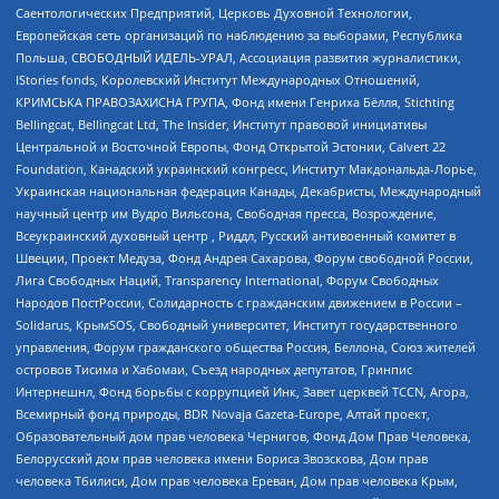
Саентологических Предприятий, Церковь Духовной Технологии,
Европейская сеть организаций по наблюдению за выборами, Республика
Польша, СВОБОДНЫЙ ИДЕЛЬ-УРАЛ, Ассоциация развития журналистики,
IStories fonds, Королевский Институт Международных Отношений,
КРИМСЬКА ПРАВОЗАХИСНА ГРУПА, Фонд имени Генриха Бёлля, Stichting
Bellingcat, Bellingcat Ltd, The Insider, Институт правовой инициативы
Центральной и Восточной Европы, Фонд Открытой Эстонии, Calvert 22
Foundation, Канадский украинский конгресс, Институт Макдональда-Лорье,
Украинская национальная федерация Канады, Декабристы, Международный
научный центр им Вудро Вильсона, Свободная пресса, Возрождение,
Всеукраинский духовный центр , Риддл, Русский антивоенный комитет в
Швеции, Проект Медуза, Фонд Андрея Сахарова, Форум свободной России,
Лига Свободных Наций, Transparеncy International, Форум Свободных
Народов ПостРоссии, Солидарность с гражданским движением в России –
Solidarus, КрымSOS, Свободный университет, Институт государственного
управления, Форум гражданского общества Россия, Беллона, Союз жителей
островов Тисима и Хабомаи, Съезд народных депутатов, Гринпис
Интернешнл, Фонд борьбы с коррупцией Инк, Завет церквей TCCN, Агора,
Всемирный фонд природы, BDR Novaja Gazeta-Europe, Алтай проект,
Образовательный дом прав человека Чернигов, Фонд Дом Прав Человека,
Белорусский дом прав человека имени Бориса Звозскова, Дом прав
человека Тбилиси, Дом прав человека Ереван, Дом прав человека Крым,