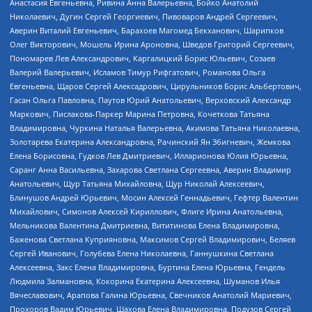
Анастасия Евгеньевна, Ривина Анна Валерьевна, Бойко Анатолий
Николаевич, Дугин Сергей Георгиевич, Пивоваров Андрей Сергеевич,
Аверин Виталий Евгеньевич, Барахоев Магомед Бекханович, Шарипков
Олег Викторович, Мошель Ирина Ароновна, Шведов Григорий Сергеевич,
Пономарев Лев Александрович, Каргалицкий Борис Юльевич, Созаев
Валерий Валерьевич, Исламов Тимур Рифгатович, Романова Ольга
Евгеньевна, Щаров Сергей Алексадрович, Цирульников Борис Альбертович,
Гасан Ольга Павловна, Паутов Юрий Анатольевич, Верховский Александр
Маркович, Пислакова-Паркер Марина Петровна, Кочеткова Татьяна
Владимировна, Чуркина Наталья Валерьевна, Акимова Татьяна Николаевна,
Золотарева Екатерина Александровна, Рачинский Ян Збигневич, Жемкова
Елена Борисовна, Гудков Лев Дмитриевич, Илларионова Юлия Юрьевна,
Саранг Анна Васильевна, Захарова Светлана Сергеевна, Аверин Владимир
Анатольевич, Щур Татьяна Михайловна, Щур Николай Алексеевич,
Блинушов Андрей Юрьевич, Мосин Алексей Геннадьевич, Гефтер Валентин
Михайлович, Симонов Алексей Кириллович, Флиге Ирина Анатольевна,
Мельникова Валентина Дмитриевна, Вититинова Елена Владимировна,
Баженова Светлана Куприяновна, Максимов Сергей Владимирович, Беляев
Сергей Иванович, Голубева Елена Николаевна, Ганнушкина Светлана
Алексеевна, Закс Елена Владимировна, Буртина Елена Юрьевна, Гендель
Людмила Залмановна, Кокорина Екатерина Алексеевна, Шуманов Илья
Вячеславович, Арапова Галина Юрьевна, Свечников Анатолий Мариевич,
Прохоров Вадим Юрьевич, Шахова Елена Владимировна, Подузов Сергей