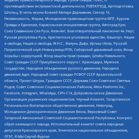
противодействии экстремистской деятельности, РЕВТАТПОД, Артподготовка,
Штольц, В честь иконы Божией Матери Державная, Сектор 16,
Независимость, Фирма, Молодежная правозащитная группа МПГ, Курсом
Правды и Единения, Каракольская инициативная группа, Автоград Крю,
Союз Славянских Сил Руси, Алля-Аят, Благотворительный пансионат Ак Умут,
Русская республика Русь, Арестантское уголовное единство, Башкорт, Нация
и свобода, Нация и свобода, W.H.С., Фалунь Дафа, Иртыш Ultras, Русский
Патриотический клуб-Новокузнецк/РПК, Сибирский державный союз, Фонд
борьбы с коррупцией, Фонд защиты прав граждан, Штабы Навального,
Совет граждан СССР Прикубанского округа г. Краснодара, Мужское
государство, Народное объединение русского движения, Народное
движение Адат, Народный совет граждан РСФСР СССР Архангельской
области, Проект Штурм, Граждане СССР, Держава Союз Советских Светлых
Родов, Совет Советских Социалистических Районов, Meta Platforms Inc,
Facebook, Instagram, WhatsApp, СИЧ-С14, Добровольческое Движение
Организации украинских националистов, Черный Комитет, Татарстанское
Региональное Всетатарское общественное движение, Невоград,
Молодежное Демократическое Движение Весна, Верховный Совет
Татарской Автономной Советской Социалистической Республики, Конгресс
ойрат-калмыцкого народа, Исполнительный комитет совета народных
депутатов Красноярского края, Этническое национальное объединение,
ЛГБТ, Я.МЫ Сергей Фургал