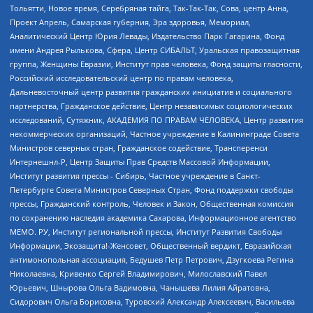
Тольятти, Новое время, Серебряная тайга, Так-Так-Так, Сова, центр Анна,
Проект Апрель, Самарская губерния, Эра здоровья, Мемориал,
Аналитический Центр Юрия Левады, Издательство Парк Гагарина, Фонд
имени Андрея Рылькова, Сфера, Центр СИБАЛЬТ, Уральская правозащитная
группа, Женщины Евразии, Институт прав человека, Фонд защиты гласности,
Российский исследовательский центр по правам человека,
Дальневосточный центр развития гражданских инициатив и социального
партнерства, Гражданское действие, Центр независимых социологических
исследований, Сутяжник, АКАДЕМИЯ ПО ПРАВАМ ЧЕЛОВЕКА, Центр развития
некоммерческих организаций, Частное учреждение в Калининграде Совета
Министров северных стран, Гражданское содействие, Трансперенси
Интернешнл-Р, Центр Защиты Прав Средств Массовой Информации,
Институт развития прессы - Сибирь, Частное учреждение в Санкт-
Петербурге Совета Министров Северных Стран, Фонд поддержки свободы
прессы, Гражданский контроль, Человек и Закон, Общественная комиссия
по сохранению наследия академика Сахарова, Информационное агентство
МЕМО. РУ, Институт региональной прессы, Институт Развития Свободы
Информации, Экозащита!-Женсовет, Общественный вердикт, Евразийская
антимонопольная ассоциация, Бедушев Петр Петрович, Дзугкоева Регина
Николаевна, Кривенко Сергей Владимирович, Милославский Павел
Юрьевич, Шнырова Ольга Вадимовна, Чанышева Лилия Айратовна,
Сидорович Ольга Борисовна, Туровский Александр Алексеевич, Васильева