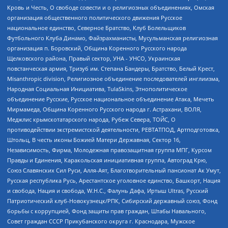
Кровь и Честь, О свободе совести и о религиозных объединениях, Омская
организация общественного политического движения Русское
национальное единство, Северное Братство, Клуб Болельщиков
Футбольного Клуба Динамо, Файзрахманисты, Мусульманская религиозная
организация п. Боровский, Община Коренного Русского народа
Щелковского района, Правый сектор, УНА - УНСО, Украинская
повстанческая армия, Тризуб им. Степана Бандеры, Братство, Белый Крест,
Misanthropic division, Религиозное объединение последователей инглиизма,
Народная Социальная Инициатива, TulaSkins, Этнополитическое
объединение Русские, Русское национальное объединение Атака, Мечеть
Мирмамеда, Община Коренного Русского народа г. Астрахани, ВОЛЯ,
Меджлис крымскотатарского народа, Рубеж Севера, ТОЙС, О
противодействии экстремистской деятельности, РЕВТАТПОД, Артподготовка,
Штольц, В честь иконы Божией Матери Державная, Сектор 16,
Независимость, Фирма, Молодежная правозащитная группа МПГ, Курсом
Правды и Единения, Каракольская инициативная группа, Автоград Крю,
Союз Славянских Сил Руси, Алля-Аят, Благотворительный пансионат Ак Умут,
Русская республика Русь, Арестантское уголовное единство, Башкорт, Нация
и свобода, Нация и свобода, W.H.С., Фалунь Дафа, Иртыш Ultras, Русский
Патриотический клуб-Новокузнецк/РПК, Сибирский державный союз, Фонд
борьбы с коррупцией, Фонд защиты прав граждан, Штабы Навального,
Совет граждан СССР Прикубанского округа г. Краснодара, Мужское