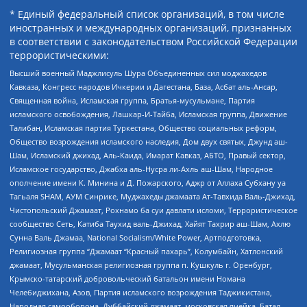
* Единый федеральный список организаций, в том числе
иностранных и международных организаций, признанных
в соответствии с законодательством Российской Федерации
террористическими:
Высший военный Маджлисуль Шура Объединенных сил моджахедов
Кавказа, Конгресс народов Ичкерии и Дагестана, База, Асбат аль-Ансар,
Священная война, Исламская группа, Братья-мусульмане, Партия
исламского освобождения, Лашкар-И-Тайба, Исламская группа, Движение
Талибан, Исламская партия Туркестана, Общество социальных реформ,
Общество возрождения исламского наследия, Дом двух святых, Джунд аш-
Шам, Исламский джихад, Аль-Каида, Имарат Кавказ, АБТО, Правый сектор,
Исламское государство, Джабха аль-Нусра ли-Ахль аш-Шам, Народное
ополчение имени К. Минина и Д. Пожарского, Аджр от Аллаха Субхану уа
Тагьаля SHAM, АУМ Синрике, Муджахеды джамаата Ат-Тавхида Валь-Джихад,
Чистопольский Джамаат, Рохнамо ба суи давлати исломи, Террористическое
сообщество Сеть, Катиба Таухид валь-Джихад, Хайят Тахрир аш-Шам, Ахлю
Сунна Валь Джамаа, National Socialism/White Power, Артподготовка,
Религиозная группа “Джамаат “Красный пахарь”, Колумбайн, Хатлонский
джамаат, Мусульманская религиозная группа п. Кушкуль г. Оренбург,
Крымско-татарский добровольческий батальон имени Номана
Челебиджихана, Азов, Партия исламского возрождения Таджикистана,
Народная самооборона, Дуббайский джамаат, московская ячейка, Батал-