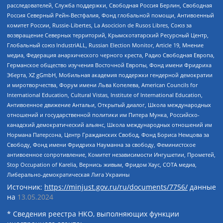
расследователей, Служба поддержки, Свободная Россия Берлин, Свободная
Россия Северный Рейн-Вестфалия, Фонд глобальной помощи, Антивоенный
комитет России, Russie-Libertes, La Asocicion de Rusos Libres, Союз за
возвращение Северных территорий, Крымскотатарский Ресурсный Центр,
Глобальный союз IndustriALL, Russian Election Monitor, Article 19, Мнение
медиа, Федерация анархического черного креста, Радио Свободная Европа,
Германское общество изучения Восточной Европы, Фонд имени Фридриха
Эберта, XZ gGmbH, Мобильная академия поддержки гендерной демократии
и миротворчества, Форум имени Льва Копелева, American Councils for
International Education, Cultural Vistas, Institute of International Education,
Антивоенное движение Антальи, Открытый диалог, Школа международных
отношений и государственной политики им Питера Мунка, Российско-
канадский демократический альянс, Школа международных отношений им
Нормана Патерсона, Центр Гражданских Свобод, Фонд Бориса Немцова за
Свободу, Фонд имени Фридриха Науманна за свободу, Феминистское
антивоенное сопротивление, Комитет независимости Ингушетии, Прометей,
Stop Occupation of Karelia, Вернись живым, Фридом Хаус, СОТА медиа,
Либерально-демократическая Лига Украины
Источник:
https://minjust.gov.ru/ru/documents/7756/
данные
на
13.05.2024
* Сведения реестра НКО, выполняющих функции