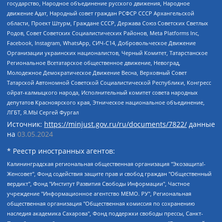
государство, Народное объединение русского движения, Народное
движение Адат, Народный совет граждан РСФСР СССР Архангельской
области, Проект Штурм, Граждане СССР, Держава Союз Советских Светлых
Родов, Совет Советских Социалистических Районов, Meta Platforms Inc,
Facebook, Instagram, WhatsApp, СИЧ-С14, Добровольческое Движение
Организации украинских националистов, Черный Комитет, Татарстанское
Региональное Всетатарское общественное движение, Невоград,
Молодежное Демократическое Движение Весна, Верховный Совет
Татарской Автономной Советской Социалистической Республики, Конгресс
ойрат-калмыцкого народа, Исполнительный комитет совета народных
депутатов Красноярского края, Этническое национальное объединение,
ЛГБТ, Я.МЫ Сергей Фургал
Источник:
https://minjust.gov.ru/ru/documents/7822/
данные
на
03.05.2024
* Реестр иностранных агентов:
Калининградская региональная общественная организация "Экозащита!-Женсовет", Фонд содействия защите прав и свобод граждан "Общественный вердикт", Фонд "Институт Развития Свободы Информации", Частное учреждение "Информационное агентство МЕМО. РУ", Региональная общественная организация "Общественная комиссия по сохранению наследия академика Сахарова", Фонд поддержки свободы прессы, Санкт-Петербургская общественная правозащитная организация "Гражданский контроль", Межрегиональная общественная организация "Информационно-просветительский центр "Мемориал", Региональный Фонд "Центр Защиты Прав Средств Массовой Информации", с 05.12.2023 Фонд "Центр Защиты Прав Средств массовой информации", Региональная общественная благотворительная организация помощи беженцам и мигрантам "Гражданское содействие", Негосударственное образовательное учреждение дополнительного профессионального образования (повышение квалификации) специалистов "АКАДЕМИЯ ПО ПРАВАМ ЧЕЛОВЕКА", Свердловская региональная общественная организация "Сутяжник", Автономная некоммерческая организация "Центр независимых социологических исследований", Союз общественных объединений "Российский исследовательский центр по правам человека", Региональное общественное учреждение научно-информационный центр "МЕМОРИАЛ", Некоммерческая организация "Фонд защиты гласности", Автономная некоммерческая организация "Институт прав человека", Городская общественная организация "Екатеринбургское общество "МЕМОРИАЛ", Городская общественная организация "Рязанское историко-просветительское и правозащитное общество "Мемориал" (Рязанский Мемориал), Челябинский региональный орган общественной самодеятельности – женское общественное объединение "Женщины Евразии", Челябинский региональный орган общественной самодеятельности "Уральская правозащитная группа", Фонд содействия защите здоровья и социальной справедливости имени Андрея Рылькова, Автономная Некоммерческая Организация "Аналитический Центр Юрия Левады", Автономная некоммерческая организация социальной поддержки населения "Проект Апрель", Региональная общественная организация помощи женщинам и детям, находящимся в кризисной ситуации "Информационно-методический центр "Анна", Фонд содействия развитию массовых коммуникаций и правовому просвещению "Так-так-Так", Фонд содействия устойчивому развитию "Серебряная тайга", Свердловский региональный общественный фонд социальных проектов "Новое время", "Idel.Реалии", Кавказ.Реалии, Крым.Реалии, Телеканал Настоящее Время, Татаро-башкирская служба Радио Свобода (Azatliq Radiosi), Радио Свободная Европа/Радио Свобода (PCE/PC), "Сибирь.Реалии", "Фактограф", Благотворительный фонд помощи осужденным и их семьям, Автономная некоммерческая организация "Институт глобализации и социальных движений", Фонд "В защиту прав заключенных", Частное учреждение "Центр поддержки и содействия развитию средств массовой информации", Пензенский региональный общественный благотворительный фонд "Гражданский союз", "Север.Реалии", Некоммерческая организация Фонд "Правовая инициатива", Общество с ограниченной ответственностью "Радио Свободная Европа/Радио Свобода", Чешское информационное агентство "MEDIUM-ORIENT", Красноярская региональная общественная организация "Мы против СПИДа", Камалягин Денис Николаевич, Маркелов Сергей Евгеньевич, Пономарев Лев Александрович, Савицкая Людмила Алексеевна, Автономная некоммерческая организация "Центр по работе с проблемой насилия "НАСИЛИЮ.НЕТ", Межрегиональный профессиональный союз работников здравоохранения "Альянс врачей", Юридическое лицо, зарегистрированное в Латвийской Республике, SIA "Medusa Project" (регистрационный номер 40103797863, дата регистрации 10.06.2014), Некоммерческая организация "Фонд по борьбе с коррупцией", Автономная некоммерческая организация "Институт права и публичной политики", Баданин Роман Сергеевич, Гликин Максим Александрович, Железнова Мария Михайловна, Лукьянова Юлия Сергеевна, Маетная Елизавета Витальевна, Маняхин Петр Борисович, Чуракова Ольга Владимировна, Ярош Юлия Петровна, Юридическое лицо "The Insider SIA", зарегистрированное в Риге, Латвийская Республика (дата регистрации 26.06.2015), являющееся администратором доменного имени интернет-издания "The Insider SIA", https://theins.ru, Постернак Алексей Евгеньевич, Рубин Михаил Аркадьевич, Анин Роман Александрович, Юридическое лицо Istories fonds, зарегистрированное в Латвийской Республике (регистрационный номер 50008295751, дата регистрации 24.02.2020), Великовский Дмитрий Александрович, Долинина Ирина Николаевна, Мароховская Алеся Алексеевна, Шлейнов Роман Юрьевич, Шмагун Олеся Валентиновна, Общество с ограниченной ответственностью "Альтаир 2021", Общество с ограниченной ответственностью "Вега 2021", Общество с ограниченной ответственностью "Главный редактор 2021", Общество с ограниченной ответственностью "Ромашки монолит", Важенков Артем Валерьевич, Ивановская областная общественная организация "Центр гендерных исследований", Гурман Юрий Альбертович, Медиапроект "ОВД-Инфо", Егоров Владимир Владимирович, Жилинский Владимир Александрович, Общество с ограниченной ответственностью "ЗП", Иванова София Юрьевна, Карезина Инна Павловна, Кильтау Екатерина Викторовна, Петров Алексей Викторович, Пискунов Сергей Евгеньевич, Смирнов Сергей Сергеевич, Тихонов Михаил Сергеевич, Общество с ограниченной ответственностью "ЖУРНАЛИСТ-ИНОСТРАННЫЙ АГЕНТ", Арапова Галина Юрьевна, Вольтская Татьяна Анатольевна, Американская компания "Mason G.E.S. Anonymous Foundation" (США), являющаяся владельцем интернет-издания https://mnews.world/, Компания "Stichting Bellingcat", зарегистрированная в Нидерландах (дата регистрации 11.07.2018), Захаров Андрей Вячеславович, Клепиковская Екатерина Дмитриевна, Общество с ограниченной ответственностью "МЕМО", Перл Роман Александрович, Симонов Евгений Алексеевич, Соловьева Елена Анатольевна, Сотников Даниил Владимирович, Сурначева Елизавета Дмитриевна, Автономная некоммерческая организация по защите прав человека и информированию населения "Якутия – Наше Мнение", Общество с ограниченной ответственностью "Москоу диджитал медиа", с 26.01.2023 Общество с ограниченной ответственностью "Чайка Белые сады", Ветошкина Валерия Валерьевна, Заговора Максим Александрович, Межрегиональное общественное движение "Российская ЛГБТ - сеть", Оленичев Максим Владимирович, Павлов Иван Юрьевич, Скворцова Елена Сергеевна, Общество с ограниченной ответственностью "Как бы инагент", Кочетков Игорь Викторович, Общество с ограниченной ответственностью "Честные выборы", Еланчик Олег Александрович, Общество с ограниченной ответственностью "Нобелевский призыв", Гималова Регина Эмилевна, Григорьев Андрей Валерьевич, Григорьева Алина Александровна, Ассоциация по содействию защите прав призывников, альтернативнослужащих и военнослужащих "Правозащитная группа "Гражданин.Армия.Право", Хисамова Регина Фаритовна, Автономная некоммерческая организация по реализации социально-правовых программ "Лилит", Дальневосточное общественное движение "Маяк", Санкт-Петербургская ЛГБТ-инициативная группа "Выход", Инициативная группа ЛГБТ+ "Реверс", Алексеев Андрей Викторович, Бекбулатова Таисия Львовна, Беляев Иван Михайлович, Владыкина Елена Сергеевна, Гельман Марат Александрович, Никульшина Вероника Юрьевна, Толоконникова Надежда Андреевна, Шендерович Виктор Анатольевич, Общество с ограниченной ответственностью "Данное сообщение", Общество с ограниченной ответственностью Издательский дом "Новая глава", Айнбиндер Александра Александровна, Московский комьюнити-центр для ЛГБТ+инициатив, Благотворительный фонд развития филантропии, Deutsche Welle (Германия, Kurt-Schumacher-Strasse 3, 53113 Bonn), Борзунова Мария Михайловна, Воробьев Виктор Викторович, Голубева Анна Львовна, Константинова Алла Михайловна, Малкова Ирина Владимировна, Мурадов Мурад Абдулгалимович, Осетинская Елизавета Николаевна, Понасенков Евгений Николаевич, Ганапольский Матвей Юрьевич, Киселев Евгений Алексеевич, Борухович Ирина Григорьевна, Дремин Иван Тимофеевич, Дубровский Дмитрий Викторович, Красноярская региональная общественная организация поддержки и развития альтернативных образовательных технологий и межкультурных коммуникаций "ИНТЕРРА", Маяковская Екатерина Алексеевна, Фейгин Марк Захарович, Филимонов Андрей Викторович, Дзугкоева Регина Николаевна, Доброхотов Роман Александрович, Дудь Юрий Александрович, Елкин Сергей Владимирович, Кругликов Кирилл Игоревич, Сабунаева Мария Леонидовна, Семенов Алексей Владимирович, Шаинян Карен Багратович, Шульман Екатерина Михайловна, Асафьев Артур Валерьевич, Вахштайн Виктор Семенович, Венедиктов Алексей Алексеевич, Лушникова Екатерина Евгеньевна, Волков Леонид Михайлович, Невзоров Александр Глебович, Пархоменко Сергей Борисович, Сироткин Ярослав Николаевич, Кара-Мурза Владимир Владимирович, Баранова Наталья Владимировна, Гозман Леонид Яковлевич, Кагарлицкий Борис Юльевич, Климарев Михаил Валерьевич, Милов Владимир Станиславович, Автономная некоммерческая организация Краснодарский центр современного искусства "Типография", Моргенштерн Алишер Тагирович, Соболь Любовь Эдуардовна, Общество с ограниченной ответственностью "ЛИЗА НОРМ", Каспаров Гарри Кимович, Ходорковский Михаил Борисович, Общество с ограниченной ответственностью "Апрельские тезисы", Данилович Ирина Брониславовна, Кашин Олег Владимирович, Петров Николай Владимирович, Пивоваров Алексей Владимирович, Соколов Михаил Владимирович, Цветкова Юлия Владимировна, Чичваркин Евгений Александрович, Комитет против пыток/Команда против пыток, Общество с ограниченной ответственностью "Первый научный", Общество с ограниченной ответственностью "Вертолет и ко", Белоцерковская Вероника Борисовна, Кац Максим Евгеньевич, Лазарева Татьяна Юрьевна, Шаведдинов Руслан Табризович, Яшин Илья Валерьевич, Общество с ограниченной ответственностью "Иноагент ААВ", Алешковский Дмитрий Петрович, Альбац Евгения Марковна, Быков Дмитрий Львович, Галямина Юлия Евгеньевна, Лойко Сергей Леонидович, Мартынов Кирилл Константинович, Медведев Сергей Александрович, Крашенинников Федор Геннадиевич, Гордеева Катерина Вл