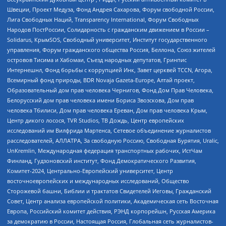
Швеции, Проект Медуза, Фонд Андрея Сахарова, Форум свободной России,
Лига Свободных Наций, Transparеncy International, Форум Свободных
Народов ПостРоссии, Солидарность с гражданским движением в России –
Solidarus, КрымSOS, Свободный университет, Институт государственного
управления, Форум гражданского общества Россия, Беллона, Союз жителей
островов Тисима и Хабомаи, Съезд народных депутатов, Гринпис
Интернешнл, Фонд борьбы с коррупцией Инк, Завет церквей TCCN, Агора,
Всемирный фонд природы, BDR Novaja Gazeta-Europe, Алтай проект,
Образовательный дом прав человека Чернигов, Фонд Дом Прав Человека,
Белорусский дом прав человека имени Бориса Звозскова, Дом прав
человека Тбилиси, Дом прав человека Ереван, Дом прав человека Крым,
Центр дикого лосося, TVR Studios, ТВ Дождь, Центр европейских
исследований им Вилфрида Мартенса, Сетевое объединение журналистов
расследователей, АЛЛАТРА, За свободную Россию, Свободная Бурятия, Uralic,
UnKremlin, Международная федерация транспортных рабочих, ИстЧам
Финланд, Гудзоновский институт, Фонд Демократического Развития,
Комитет-2024, Центрально-Европейский университет, Центр
восточноевропейских и международных исследований, Общество
Сторожевой башни, Библии и трактатов Свидетелей Иеговы, Гражданский
Совет, Центр анализа европейской политики, Академическая сеть Восточная
Европа, Российский комитет действия, РЭНД корпорейшн, Русская Америка
за демократию в России, Настоящая Россия, Глобальная сеть журналистов-