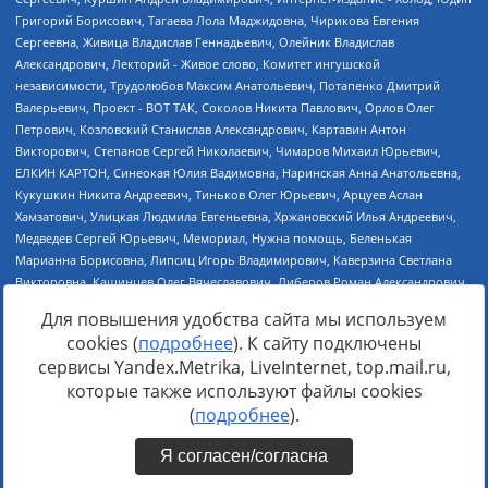
Для повышения удобства сайта мы используем
cookies (
подробнее
). К сайту подключены
сервисы Yandex.Metrika, LiveInternet, top.mail.ru,
Источник:
https://minjust.gov.ru/uploaded/files/reestr-
которые также используют файлы cookies
inostrannyih-agentov-22-03-2024.pdf
данные на
22.03.2024
(
подробнее
).
Я согласен/согласна