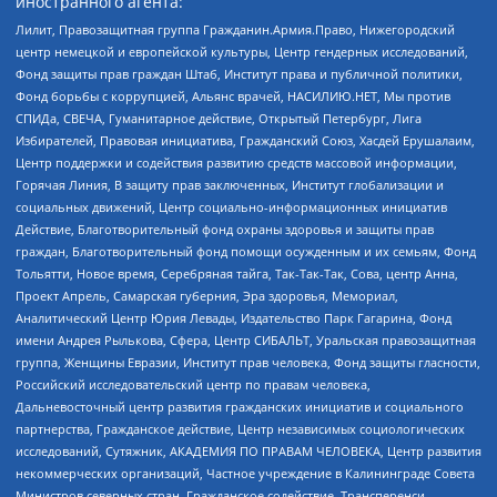
иностранного агента:
Лилит, Правозащитная группа Гражданин.Армия.Право, Нижегородский
центр немецкой и европейской культуры, Центр гендерных исследований,
Фонд защиты прав граждан Штаб, Институт права и публичной политики,
Фонд борьбы с коррупцией, Альянс врачей, НАСИЛИЮ.НЕТ, Мы против
СПИДа, СВЕЧА, Гуманитарное действие, Открытый Петербург, Лига
Избирателей, Правовая инициатива, Гражданский Союз, Хасдей Ерушалаим,
Центр поддержки и содействия развитию средств массовой информации,
Горячая Линия, В защиту прав заключенных, Институт глобализации и
социальных движений, Центр социально-информационных инициатив
Действие, Благотворительный фонд охраны здоровья и защиты прав
граждан, Благотворительный фонд помощи осужденным и их семьям, Фонд
Тольятти, Новое время, Серебряная тайга, Так-Так-Так, Сова, центр Анна,
Проект Апрель, Самарская губерния, Эра здоровья, Мемориал,
Аналитический Центр Юрия Левады, Издательство Парк Гагарина, Фонд
имени Андрея Рылькова, Сфера, Центр СИБАЛЬТ, Уральская правозащитная
группа, Женщины Евразии, Институт прав человека, Фонд защиты гласности,
Российский исследовательский центр по правам человека,
Дальневосточный центр развития гражданских инициатив и социального
партнерства, Гражданское действие, Центр независимых социологических
исследований, Сутяжник, АКАДЕМИЯ ПО ПРАВАМ ЧЕЛОВЕКА, Центр развития
некоммерческих организаций, Частное учреждение в Калининграде Совета
Министров северных стран, Гражданское содействие, Трансперенси