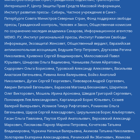
Интернешнл-Р, Центр Защиты Прав Средств Массовой Информации,
Институт развития прессы - Сибирь, Частное учреждение в Санкт-
Петербурге Совета Министров Северных Стран, Фонд поддержки свободы
прессы, Гражданский контроль, Человек и Закон, Общественная комиссия
по сохранению наследия академика Сахарова, Информационное агентство
МЕМО. РУ, Институт региональной прессы, Институт Развития Свободы
Информации, Экозащита!-Женсовет, Общественный вердикт, Евразийская
антимонопольная ассоциация, Бедушев Петр Петрович, Дзугкоева Регина
Николаевна, Кривенко Сергей Владимирович, Милославский Павел
Юрьевич, Шнырова Ольга Вадимовна, Чанышева Лилия Айратовна,
Сидорович Ольга Борисовна, Туровский Александр Алексеевич, Васильева
Анастасия Евгеньевна, Ривина Анна Валерьевна, Бойко Анатолий
Николаевич, Дугин Сергей Георгиевич, Пивоваров Андрей Сергеевич,
Аверин Виталий Евгеньевич, Барахоев Магомед Бекханович, Шарипков
Олег Викторович, Мошель Ирина Ароновна, Шведов Григорий Сергеевич,
Пономарев Лев Александрович, Каргалицкий Борис Юльевич, Созаев
Валерий Валерьевич, Исламов Тимур Рифгатович, Романова Ольга
Евгеньевна, Щаров Сергей Алексадрович, Цирульников Борис Альбертович,
Гасан Ольга Павловна, Паутов Юрий Анатольевич, Верховский Александр
Маркович, Пислакова-Паркер Марина Петровна, Кочеткова Татьяна
Владимировна, Чуркина Наталья Валерьевна, Акимова Татьяна Николаевна,
Золотарева Екатерина Александровна, Рачинский Ян Збигневич, Жемкова