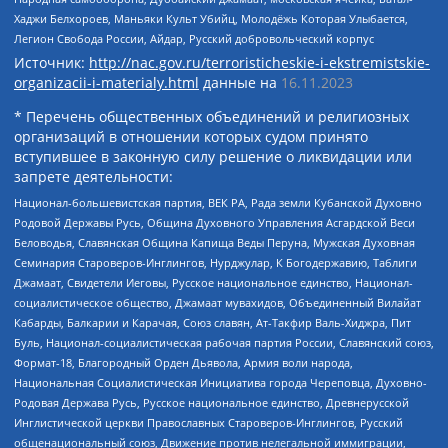
Хаджи Белхороев, Маньяки Культ Убийц, Молодёжь Которая Улыбается,
Легион Свобода России, Айдар, Русский добровольческий корпус
Источник:
http://nac.gov.ru/terroristicheskie-i-ekstremistskie-
organizacii-i-materialy.html
данные на
16.11.2023
* Перечень общественных объединений и религиозных
организаций в отношении которых судом принято
вступившее в законную силу решение о ликвидации или
запрете деятельности:
Национал-большевистская партия, ВЕК РА, Рада земли Кубанской Духовно
Родовой Державы Русь, Община Духовного Управления Асгардской Веси
Беловодья, Славянская Община Капища Веды Перуна, Мужская Духовная
Семинария Староверов-Инглингов, Нурджулар, К Богодержавию, Таблиги
Джамаат, Свидетели Иеговы, Русское национальное единство, Национал-
социалистическое общество, Джамаат мувахидов, Объединенный Вилайат
Кабарды, Балкарии и Карачая, Союз славян, Ат-Такфир Валь-Хиджра, Пит
Буль, Национал-социалистическая рабочая партия России, Славянский союз,
Формат-18, Благородный Орден Дьявола, Армия воли народа,
Национальная Социалистическая Инициатива города Череповца, Духовно-
Родовая Держава Русь, Русское национальное единство, Древнерусской
Инглистической церкви Православных Староверов-Инглингов, Русский
общенациональный союз, Движение против нелегальной иммиграции,