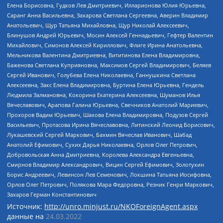
Елена Борисовна, Гудков Лев Дмитриевич, Илларионова Юлия Юрьевна,
Саранг Анна Васильевна, Захарова Светлана Сергеевна, Аверин Владимир
Анатольевич, Щур Татьяна Михайловна, Щур Николай Алексеевич,
Блинушов Андрей Юрьевич, Мосин Алексей Геннадьевич, Гефтер Валентин
Михайлович, Симонов Алексей Кириллович, Флиге Ирина Анатольевна,
Мельникова Валентина Дмитриевна, Вититинова Елена Владимировна,
Баженова Светлана Куприяновна, Максимов Сергей Владимирович, Беляев
Сергей Иванович, Голубева Елена Николаевна, Ганнушкина Светлана
Алексеевна, Закс Елена Владимировна, Буртина Елена Юрьевна, Гендель
Людмила Залмановна, Кокорина Екатерина Алексеевна, Шуманов Илья
Вячеславович, Арапова Галина Юрьевна, Свечников Анатолий Мариевич,
Прохоров Вадим Юрьевич, Шахова Елена Владимировна, Подузов Сергей
Васильевич, Протасова Ирина Вячеславовна, Литинский Леонид Борисович,
Лукашевский Сергей Маркович, Бахмин Вячеслав Иванович, Шабад
Анатолий Ефимович, Сухих Дарья Николаевна, Орлов Олег Петрович,
Добровольская Анна Дмитриевна, Королева Александра Евгеньевна,
Смирнов Владимир Александрович, Вицин Сергей Ефимович, Золотухин
Борис Андреевич, Левинсон Лев Семенович, Локшина Татьяна Иосифовна,
Орлов Олег Петрович, Полякова Мара Федоровна, Резник Генри Маркович,
Захаров Герман Константинович
Источник:
http://unro.minjust.ru/NKOForeignAgent.aspx
данные на
24.03.2022