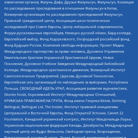
извлечения органов, Фалунь Дафа, Друзья Фалуньгун, Фалуньгун, Коалиция
по расследованию преследования в отношении Фалуньгун в Китае,
Всемирная организация по расследованию преследований Фалуньгун,
Пражский гражданский центр, Ассоциация школ политических
исследований при Совете Европы, Центр либеральной современности,
Форум русскоязычных европейцев, Немецко-русский обмен, Бард колледж,
Европейский выбор, Фонд Ходорковского, Оксфордский российский фонд,
Фонд Будущее России, Компания свободы информации, Проект Медиа,
Международное партнерство за права человека, Духовное Управление
Евангельских Христиан Украинской Христианской Церкви, Новое
Поколение, Духовное Учебное Заведение Международный Библейский
Колледж, Международное христианское движение, Всемирный Институт
Саентологических Предприятий, Церковь Духовной Технологии,
Европейская сеть организаций по наблюдению за выборами, Республика
Польша, СВОБОДНЫЙ ИДЕЛЬ-УРАЛ, Ассоциация развития журналистики,
IStories fonds, Королевский Институт Международных Отношений,
КРИМСЬКА ПРАВОЗАХИСНА ГРУПА, Фонд имени Генриха Бёлля, Stichting
Bellingcat, Bellingcat Ltd, The Insider, Институт правовой инициативы
Центральной и Восточной Европы, Фонд Открытой Эстонии, Calvert 22
Foundation, Канадский украинский конгресс, Институт Макдональда-Лорье,
Украинская национальная федерация Канады, Декабристы, Международный
научный центр им Вудро Вильсона, Свободная пресса, Возрождение,
Всеукраинский духовный центр , Риддл, Русский антивоенный комитет в