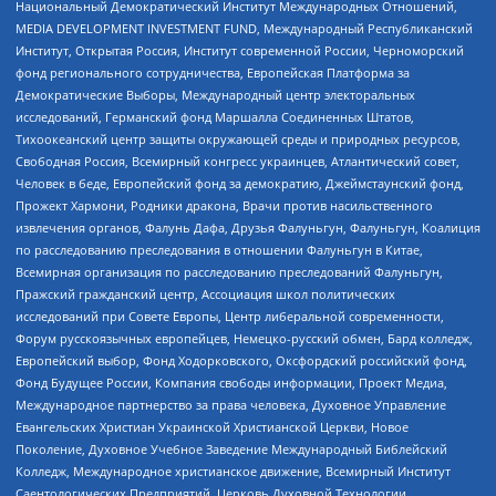
Национальный Демократический Институт Международных Отношений,
MEDIA DEVELOPMENT INVESTMENT FUND, Международный Республиканский
Институт, Открытая Россия, Институт современной России, Черноморский
фонд регионального сотрудничества, Европейская Платформа за
Демократические Выборы, Международный центр электоральных
исследований, Германский фонд Маршалла Соединенных Штатов,
Тихоокеанский центр защиты окружающей среды и природных ресурсов,
Свободная Россия, Всемирный конгресс украинцев, Атлантический совет,
Человек в беде, Европейский фонд за демократию, Джеймстаунский фонд,
Прожект Хармони, Родники дракона, Врачи против насильственного
извлечения органов, Фалунь Дафа, Друзья Фалуньгун, Фалуньгун, Коалиция
по расследованию преследования в отношении Фалуньгун в Китае,
Всемирная организация по расследованию преследований Фалуньгун,
Пражский гражданский центр, Ассоциация школ политических
исследований при Совете Европы, Центр либеральной современности,
Форум русскоязычных европейцев, Немецко-русский обмен, Бард колледж,
Европейский выбор, Фонд Ходорковского, Оксфордский российский фонд,
Фонд Будущее России, Компания свободы информации, Проект Медиа,
Международное партнерство за права человека, Духовное Управление
Евангельских Христиан Украинской Христианской Церкви, Новое
Поколение, Духовное Учебное Заведение Международный Библейский
Колледж, Международное христианское движение, Всемирный Институт
Саентологических Предприятий, Церковь Духовной Технологии,