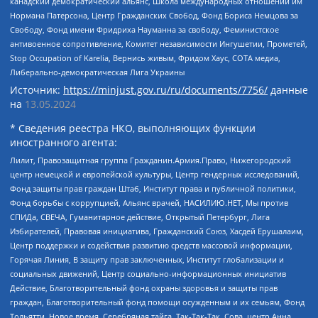
канадский демократический альянс, Школа международных отношений им
Нормана Патерсона, Центр Гражданских Свобод, Фонд Бориса Немцова за
Свободу, Фонд имени Фридриха Науманна за свободу, Феминистское
антивоенное сопротивление, Комитет независимости Ингушетии, Прометей,
Stop Occupation of Karelia, Вернись живым, Фридом Хаус, СОТА медиа,
Либерально-демократическая Лига Украины
Источник:
https://minjust.gov.ru/ru/documents/7756/
данные
на
13.05.2024
* Сведения реестра НКО, выполняющих функции
иностранного агента:
Лилит, Правозащитная группа Гражданин.Армия.Право, Нижегородский
центр немецкой и европейской культуры, Центр гендерных исследований,
Фонд защиты прав граждан Штаб, Институт права и публичной политики,
Фонд борьбы с коррупцией, Альянс врачей, НАСИЛИЮ.НЕТ, Мы против
СПИДа, СВЕЧА, Гуманитарное действие, Открытый Петербург, Лига
Избирателей, Правовая инициатива, Гражданский Союз, Хасдей Ерушалаим,
Центр поддержки и содействия развитию средств массовой информации,
Горячая Линия, В защиту прав заключенных, Институт глобализации и
социальных движений, Центр социально-информационных инициатив
Действие, Благотворительный фонд охраны здоровья и защиты прав
граждан, Благотворительный фонд помощи осужденным и их семьям, Фонд
Тольятти, Новое время, Серебряная тайга, Так-Так-Так, Сова, центр Анна,