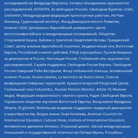
исследований им Вилфрида Мартенса, Сетевое объединение журналистов
расследователей, АЛЛАТРА, За свободную Россию, Свободная Бурятия, Uralic,
UnKremlin, Международная федерация транспортных рабочих, ИстЧам
Финланд, Гудзоновский институт, Фонд Демократического Развития,
Комитет-2024, Центрально-Европейский университет, Центр
восточноевропейских и международных исследований, Общество
Сторожевой башни, Библии и трактатов Свидетелей Иеговы, Гражданский
Совет, Центр анализа европейской политики, Академическая сеть Восточная
Европа, Российский комитет действия, РЭНД корпорейшн, Русская Америка
за демократию в России, Настоящая Россия, Глобальная сеть журналистов-
расследователей, Служба поддержки, Свободная Россия Берлин, Свободная
Россия Северный Рейн-Вестфалия, Фонд глобальной помощи, Антивоенный
комитет России, Russie-Libertes, La Asocicion de Rusos Libres, Союз за
возвращение Северных территорий, Крымскотатарский Ресурсный Центр,
Глобальный союз IndustriALL, Russian Election Monitor, Article 19, Мнение
медиа, Федерация анархического черного креста, Радио Свободная Европа,
Германское общество изучения Восточной Европы, Фонд имени Фридриха
Эберта, XZ gGmbH, Мобильная академия поддержки гендерной демократии
и миротворчества, Форум имени Льва Копелева, American Councils for
International Education, Cultural Vistas, Institute of International Education,
Антивоенное движение Антальи, Открытый диалог, Школа международных
отношений и государственной политики им Питера Мунка, Российско-