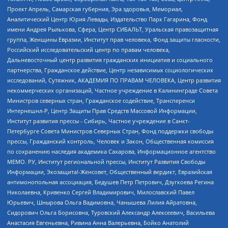
Проект Апрель, Самарская губерния, Эра здоровья, Мемориал,
Аналитический Центр Юрия Левады, Издательство Парк Гагарина, Фонд
имени Андрея Рылькова, Сфера, Центр СИБАЛЬТ, Уральская правозащитная
группа, Женщины Евразии, Институт прав человека, Фонд защиты гласности,
Российский исследовательский центр по правам человека,
Дальневосточный центр развития гражданских инициатив и социального
партнерства, Гражданское действие, Центр независимых социологических
исследований, Сутяжник, АКАДЕМИЯ ПО ПРАВАМ ЧЕЛОВЕКА, Центр развития
некоммерческих организаций, Частное учреждение в Калининграде Совета
Министров северных стран, Гражданское содействие, Трансперенси
Интернешнл-Р, Центр Защиты Прав Средств Массовой Информации,
Институт развития прессы - Сибирь, Частное учреждение в Санкт-
Петербурге Совета Министров Северных Стран, Фонд поддержки свободы
прессы, Гражданский контроль, Человек и Закон, Общественная комиссия
по сохранению наследия академика Сахарова, Информационное агентство
МЕМО. РУ, Институт региональной прессы, Институт Развития Свободы
Информации, Экозащита!-Женсовет, Общественный вердикт, Евразийская
антимонопольная ассоциация, Бедушев Петр Петрович, Дзугкоева Регина
Николаевна, Кривенко Сергей Владимирович, Милославский Павел
Юрьевич, Шнырова Ольга Вадимовна, Чанышева Лилия Айратовна,
Сидорович Ольга Борисовна, Туровский Александр Алексеевич, Васильева
Анастасия Евгеньевна, Ривина Анна Валерьевна, Бойко Анатолий