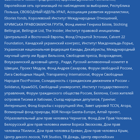
Европейская сеть организаций по наблюдению за выборами, Республика
Польша, СВОБОДНЫЙ ИДЕЛЬ-УРАЛ, Ассоциация развития журналистики,
IStories fonds, Королевский Институт Международных Отношений,
КРИМСЬКА ПРАВОЗАХИСНА ГРУПА, Фонд имени Генриха Бёлля, Stichting
Bellingcat, Bellingcat Ltd, The Insider, Институт правовой инициативы
Центральной и Восточной Европы, Фонд Открытой Эстонии, Calvert 22
Foundation, Канадский украинский конгресс, Институт Макдональда-Лорье,
Украинская национальная федерация Канады, Декабристы, Международный
научный центр им Вудро Вильсона, Свободная пресса, Возрождение,
Всеукраинский духовный центр , Риддл, Русский антивоенный комитет в
Швеции, Проект Медуза, Фонд Андрея Сахарова, Форум свободной России,
Лига Свободных Наций, Transparеncy International, Форум Свободных
Народов ПостРоссии, Солидарность с гражданским движением в России –
Solidarus, КрымSOS, Свободный университет, Институт государственного
управления, Форум гражданского общества Россия, Беллона, Союз жителей
островов Тисима и Хабомаи, Съезд народных депутатов, Гринпис
Интернешнл, Фонд борьбы с коррупцией Инк, Завет церквей TCCN, Агора,
Всемирный фонд природы, BDR Novaja Gazeta-Europe, Алтай проект,
Образовательный дом прав человека Чернигов, Фонд Дом Прав Человека,
Белорусский дом прав человека имени Бориса Звозскова, Дом прав
человека Тбилиси, Дом прав человека Ереван, Дом прав человека Крым,
Центр дикого лосося, TVR Studios, ТВ Дождь, Центр европейских