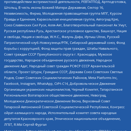
противодействии экстремистской деятельности, РЕВТАТПОД, Артподготовка,
Штольц, В честь иконы Божией Матери Державная, Сектор 16,
Независимость, Фирма, Молодежная правозащитная группа МПГ, Курсом
Правды и Единения, Каракольская инициативная группа, Автоград Крю,
Союз Славянских Сил Руси, Алля-Аят, Благотворительный пансионат Ак Умут,
Русская республика Русь, Арестантское уголовное единство, Башкорт, Нация
и свобода, Нация и свобода, W.H.С., Фалунь Дафа, Иртыш Ultras, Русский
Патриотический клуб-Новокузнецк/РПК, Сибирский державный союз, Фонд
борьбы с коррупцией, Фонд защиты прав граждан, Штабы Навального,
Совет граждан СССР Прикубанского округа г. Краснодара, Мужское
государство, Народное объединение русского движения, Народное
движение Адат, Народный совет граждан РСФСР СССР Архангельской
области, Проект Штурм, Граждане СССР, Держава Союз Советских Светлых
Родов, Совет Советских Социалистических Районов, Meta Platforms Inc,
Facebook, Instagram, WhatsApp, СИЧ-С14, Добровольческое Движение
Организации украинских националистов, Черный Комитет, Татарстанское
Региональное Всетатарское общественное движение, Невоград,
Молодежное Демократическое Движение Весна, Верховный Совет
Татарской Автономной Советской Социалистической Республики, Конгресс
ойрат-калмыцкого народа, Исполнительный комитет совета народных
депутатов Красноярского края, Этническое национальное объединение,
ЛГБТ, Я.МЫ Сергей Фургал