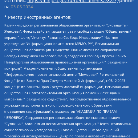
Источник:
https://minjust.gov.ru/ru/documents/7822/
данные
на
03.05.2024
* Реестр иностранных агентов:
Калининградская региональная общественная организация "Экозащита!-Женсовет", Фонд содействия защите прав и свобод граждан "Общественный вердикт", Фонд "Институт Развития Свободы Информации", Частное учреждение "Информационное агентство МЕМО. РУ", Региональная общественная организация "Общественная комиссия по сохранению наследия академика Сахарова", Фонд поддержки свободы прессы, Санкт-Петербургская общественная правозащитная организация "Гражданский контроль", Межрегиональная общественная организация "Информационно-просветительский центр "Мемориал", Региональный Фонд "Центр Защиты Прав Средств Массовой Информации", с 05.12.2023 Фонд "Центр Защиты Прав Средств массовой информации", Региональная общественная благотворительная организация помощи беженцам и мигрантам "Гражданское содействие", Негосударственное образовательное учреждение дополнительного профессионального образования (повышение квалификации) специалистов "АКАДЕМИЯ ПО ПРАВАМ ЧЕЛОВЕКА", Свердловская региональная общественная организация "Сутяжник", Автономная некоммерческая организация "Центр независимых социологических исследований", Союз общественных объединений "Российский исследовательский центр по правам человека", Региональное общественное учреждение научно-информационный центр "МЕМОРИАЛ", Некоммерческая организация "Фонд защиты гласности", Автономная некоммерческая организация "Институт прав человека", Городская общественная организация "Екатеринбургское общество "МЕМОРИАЛ", Городская общественная организация "Рязанское историко-просветительское и правозащитное общество "Мемориал" (Рязанский Мемориал), Челябинский региональный орган общественной самодеятельности – женское общественное объединение "Женщины Евразии", Челябинский региональный орган общественной самодеятельности "Уральская правозащитная группа", Фонд содействия защите здоровья и социальной справедливости имени Андрея Рылькова, Автономная Некоммерческая Организация "Аналитический Центр Юрия Левады", Автономная некоммерческая организация социальной поддержки населения "Проект Апрель", Региональная общественная организация помощи женщинам и детям, находящимся в кризисной ситуации "Информационно-методический центр "Анна", Фонд содействия развитию массовых коммуникаций и правовому просвещению "Так-так-Так", Фонд содействия устойчивому развитию "Серебряная тайга", Свердловский региональный общественный фонд социальных проектов "Новое время", "Idel.Реалии", Кавказ.Реалии, Крым.Реалии, Телеканал Настоящее Время, Татаро-башкирская служба Радио Свобода (Azatliq Radiosi), Радио Свободная Европа/Радио Свобода (PCE/PC), "Сибирь.Реалии", "Фактограф", Благотворительный фонд помощи осужденным и их семьям, Автономная некоммерческая организация "Институт глобализации и социальных движений", Фонд "В защиту прав заключенных", Частное учреждение "Центр поддержки и содействия развитию средств массовой информации", Пензенский региональный общественный благотворительный фонд "Гражданский союз", "Север.Реалии", Некоммерческая организация Фонд "Правовая инициатива", Общество с ограниченной ответственностью "Радио Свободная Европа/Радио Свобода", Чешское информационное агентство "MEDIUM-ORIENT", Красноярская региональная общественная организация "Мы против СПИДа", Камалягин Денис Николаевич, Маркелов Сергей Евгеньевич, Пономарев Лев Александрович, Савицкая Людмила Алексеевна, Автономная некоммерческая организация "Центр по работе с проблемой насилия "НАСИЛИЮ.НЕТ", Межрегиональный профессиональный союз работников здравоохранения "Альянс врачей", Юридическое лицо, зарегистрированное в Латвийской Республике, SIA "Medusa Project" (регистрационный номер 40103797863, дата регистрации 10.06.2014), Некоммерческая организация "Фонд по борьбе с коррупцией", Автономная некоммерческая организация "Институт права и публичной политики", Баданин Роман Сергеевич, Гликин Максим Александрович, Железнова Мария Михайловна, Лукьянова Юлия Сергеевна, Маетная Елизавета Витальевна, Маняхин Петр Борисович, Чуракова Ольга Владимировна, Ярош Юлия Петровна, Юридическое лицо "The Insider SIA", зарегистрированное в Риге, Латвийская Республика (дата регистрации 26.06.2015), являющееся администратором доменного имени интернет-издания "The Insider SIA", https://theins.ru, Постернак Алексей Евгеньевич, Рубин Михаил Аркадьевич, Анин Роман Александрович, Юридическое лицо Istories fonds, зарегистрированное в Латвийской Республике (регистрационный номер 50008295751, дата регистрации 24.02.2020), Великовский Дмитрий Александрович, Долинина Ирина Николаевна, Мароховская Алеся Алексеевна, Шлейнов Роман Юрьевич, Шмагун Олеся Валентиновна, Общество с ограниченной ответственностью "Альтаир 2021", Общество с ограниченной ответственностью "Вега 2021", Общество с ограниченной ответственностью "Главный редактор 2021", Общество с ограниченной ответственностью "Ромашки монолит", Важенков Артем Валерьевич, Ивановская областная общественная организация "Центр гендерных исследований", Гурман Юрий Альбертович, Медиапроект "ОВД-Инфо", Егоров Владимир Владимирович, Жилинский Владимир Александрович, Общество с ограниченной ответственностью "ЗП", Иванова София Юрьевна, Карезина Инна Павловна, Кильтау Екатерина Викторовна, Петров Алексей Викторович, Пискунов Сергей Евгеньевич, Смирнов Сергей Сергеевич, Тихонов Михаил Сергеевич, Общество с ограниченной ответственностью "ЖУРНАЛИСТ-ИНОСТРАННЫЙ АГЕНТ", Арапова Галина Юрьевна, Вольтская Татьяна Анатольевна, Американская компания "Mason G.E.S. Anonymous Foundation" (США), являющаяся владельцем интернет-издания https://mnews.world/, Компания "Stichting Bellingcat", зарегистрированная в Нидерландах (дата регистрации 11.07.2018), Захаров Андрей Вячеславович, Клепиковская Екатерина Дмитриевна, Общество с ограниченной ответственностью "МЕМО", Перл Роман Александрович, Симонов Евгений Алексеевич, Соловьева Елена Анатольевна, Сотников Даниил Владимирович, Сурначева Елизавета Дмитриевна, Автономная некоммерческая организация по защите прав человека и информированию населения "Якутия – Наше Мнение", Общество с ограниченной ответственностью "Москоу диджитал медиа", с 26.01.2023 Общество с ограниченной ответственностью "Чайка Белые сады", Ветошкина Валерия Валерьевна, Заговора Максим Александрович, Межрегиональное общественное движение "Российская ЛГБТ - сеть", Оленичев Максим Владимирович, Павлов Иван Юрьевич, Скворцова Елена Сергеевна, Общество с ограниченной ответственностью "Как бы инагент", Кочетков Игорь Викторович, Общество с ограниченной ответственностью "Честные выборы", Еланчик Олег Александрович, Общество с ограниченной ответственностью "Нобелевский призыв", Гималова Регина Эмилевна, Григорьев Андрей Валерьевич, Григорьева Алина Александровна, Ассоциация по содействию защите прав призывников, альтернативнослужащих и военнослужащих "Правозащитная группа "Гражданин.Армия.Право", Хисамова Регина Фаритовна, Автономная некоммерческая организация по реализации социально-правовых программ "Лилит", Дальневосточное общественное движение "Маяк", Санкт-Петербургская ЛГБТ-инициативная группа "Выход", Инициативная группа ЛГБТ+ "Реверс", Алексеев Андрей Викторович, Бекбулатова Таисия Львовна, Беляев Иван Михайлович, Владыкина Елена Сергеевна, Гельман Марат Александрович, Никульшина Вероника Юрьевна, Толоконникова Надежда Андреевна, Шендерович Виктор Анатольевич, Общество с ограниченной ответственностью "Данное сообщение", Общество с ограниченной ответственностью Издательский дом "Новая глава", Айнбиндер Александра Александровна, Московский комьюнити-центр для ЛГБТ+инициатив, Благотворительный фонд развития филантропии, Deutsche Welle (Германия, Kurt-Schumacher-Strasse 3, 53113 Bonn), Борзунова Мария Михайловна, Воробьев Виктор Викторович, Голубева Анна Львовна, Константинова Алла Михайловна, Малкова Ирина Владимировна, Мурадов Мурад Абдулгалимович, Осетинская Елизавета Николаевна, Понасенков Евгений Николаевич, Ганапольский Матвей Юрьевич, Киселев Евгений Алексеевич, Борухович Ирина Григорьевна, Дремин Иван Тимофеевич, Дубровский Дмитрий Викторович, Красноярская региональная общественная организация поддержки и развития альтернативных образовательных технологий и межкультурных коммуникаций "ИНТЕРРА", Маяковская Екатерина Алексеевна, Фейгин Марк Захарович, Филимонов Андрей Викторович, Дзугкоева Регина Николаевна, Доброхотов Роман Александрович, Дудь Юрий Александрович, Елкин Сергей Владимирович, Кругликов Кирилл Игоревич, Сабунаева Мария Леонидовна, Семенов Алексей Владимирович, Шаинян Карен Багратович, Шульман Екатерина Михайловна, Асафьев Артур Валерьевич, Вахштайн Виктор Семенович, Венедиктов Алексей Алексеевич, Лушникова Екатерина Евгеньевна, Волков Леонид Михайлович, Невзоров Александр Глебович, Пархоменко Сергей Борисович, Сироткин Ярослав Николаевич, Кара-Мурза Владимир Владимирович, Баранова Наталья Владимировна, Гозман Леонид Яковлевич, Кагарлицкий Борис Юльевич, Климарев Михаил Валерьевич, Милов Владимир Станиславович, Автономная некоммерческая организация Краснодарский центр современного искусства "Типография", Моргенштерн Алишер Тагирович, Соболь Любовь Эдуардовна, Общество с ограниченной ответственностью "ЛИЗА НОРМ", Каспаров Гарри Кимович, Ходорковский Михаил Борисович, Общество с ограниченной ответственностью "Апрельские тезисы", Данилович Ирина Брониславовна, Кашин Олег Владимирович, Петров Николай Владимирович, Пивоваров Алексей Владимирович, Соколов Михаил Владимирович, Цветкова Юлия Владимировна, Чичваркин Евгений Александрович, Комитет против пыток/Команда против пыток, Общество с ограниченной ответственностью "Первый научный", Общество с ограниченной ответственностью "Вертолет и ко", Белоцерковская Вероника Борисовна, Кац Максим Евгеньевич, Лазарева Татьяна Юрьевна, Шаведдинов Руслан Табризович, Яшин Илья Валерьевич, Общество с ограниченной ответственностью "Иноагент ААВ", Алешковский Дмитрий Петрович, Альбац Евгения Марковна, Быков Дмитрий Львович, Галямина Юлия Евгеньевна, Лойко Сергей Леонидович, Мартынов Кирилл Константинович, Медведев Сергей Александрович, Крашенинников Федор Геннадиевич, Гордеева Катерина Вл