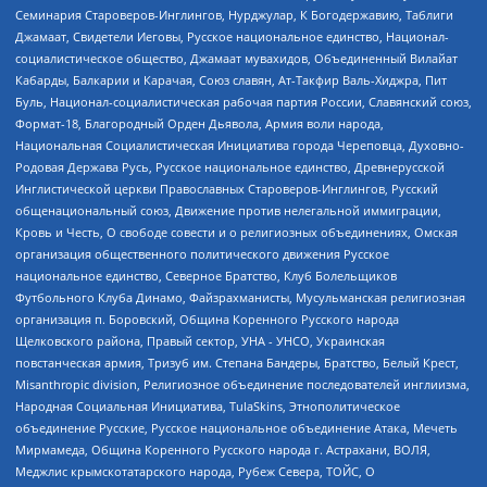
Семинария Староверов-Инглингов, Нурджулар, К Богодержавию, Таблиги
Джамаат, Свидетели Иеговы, Русское национальное единство, Национал-
социалистическое общество, Джамаат мувахидов, Объединенный Вилайат
Кабарды, Балкарии и Карачая, Союз славян, Ат-Такфир Валь-Хиджра, Пит
Буль, Национал-социалистическая рабочая партия России, Славянский союз,
Формат-18, Благородный Орден Дьявола, Армия воли народа,
Национальная Социалистическая Инициатива города Череповца, Духовно-
Родовая Держава Русь, Русское национальное единство, Древнерусской
Инглистической церкви Православных Староверов-Инглингов, Русский
общенациональный союз, Движение против нелегальной иммиграции,
Кровь и Честь, О свободе совести и о религиозных объединениях, Омская
организация общественного политического движения Русское
национальное единство, Северное Братство, Клуб Болельщиков
Футбольного Клуба Динамо, Файзрахманисты, Мусульманская религиозная
организация п. Боровский, Община Коренного Русского народа
Щелковского района, Правый сектор, УНА - УНСО, Украинская
повстанческая армия, Тризуб им. Степана Бандеры, Братство, Белый Крест,
Misanthropic division, Религиозное объединение последователей инглиизма,
Народная Социальная Инициатива, TulaSkins, Этнополитическое
объединение Русские, Русское национальное объединение Атака, Мечеть
Мирмамеда, Община Коренного Русского народа г. Астрахани, ВОЛЯ,
Меджлис крымскотатарского народа, Рубеж Севера, ТОЙС, О