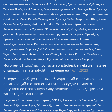
ополчение имени К. Минина и Д. Пожарского, Аджр от Аллаха Субхану уа
Тагьаля SHAM, АУМ Синрике, Муджахеды джамаата Ат-Тавхида Валь-Джихад,
Чистопольский Джамаат, Рохнамо ба суи давлати исломи, Террористическое
сообщество Сеть, Катиба Таухид валь-Джихад, Хайят Тахрир аш-Шам, Ахлю
Сунна Валь Джамаа, National Socialism/White Power, Артподготовка,
Религиозная группа “Джамаат “Красный пахарь”, Колумбайн, Хатлонский
джамаат, Мусульманская религиозная группа п. Кушкуль г. Оренбург,
Крымско-татарский добровольческий батальон имени Номана
Челебиджихана, Азов, Партия исламского возрождения Таджикистана,
Народная самооборона, Дуббайский джамаат, московская ячейка, Батал-
Хаджи Белхороев, Маньяки Культ Убийц, Молодёжь Которая Улыбается,
Легион Свобода России, Айдар, Русский добровольческий корпус
Источник:
http://nac.gov.ru/terroristicheskie-i-ekstremistskie-
organizacii-i-materialy.html
данные на
16.11.2023
* Перечень общественных объединений и религиозных
организаций в отношении которых судом принято
вступившее в законную силу решение о ликвидации или
запрете деятельности:
Национал-большевистская партия, ВЕК РА, Рада земли Кубанской Духовно
Родовой Державы Русь, Община Духовного Управления Асгардской Веси
Беловодья, Славянская Община Капища Веды Перуна, Мужская Духовная