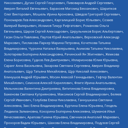
Николаевич, Дугин Сергей Георгиевич, Пивоваров Андрей Сергеевич,
Аверин Виталий Евгеньевич, Барахоев Магомед Бекханович, Шарипков
Олег Викторович, Мошель Ирина Ароновна, Шведов Григорий Сергеевич,
Пономарев Лев Александрович, Каргалицкий Борис Юльевич, Созаев
Валерий Валерьевич, Исламов Тимур Рифгатович, Романова Ольга
Евгеньевна, Щаров Сергей Алексадрович, Цирульников Борис Альбертович,
Гасан Ольга Павловна, Паутов Юрий Анатольевич, Верховский Александр
Маркович, Пислакова-Паркер Марина Петровна, Кочеткова Татьяна
Владимировна, Чуркина Наталья Валерьевна, Акимова Татьяна Николаевна,
Золотарева Екатерина Александровна, Рачинский Ян Збигневич, Жемкова
Елена Борисовна, Гудков Лев Дмитриевич, Илларионова Юлия Юрьевна,
Саранг Анна Васильевна, Захарова Светлана Сергеевна, Аверин Владимир
Анатольевич, Щур Татьяна Михайловна, Щур Николай Алексеевич,
Блинушов Андрей Юрьевич, Мосин Алексей Геннадьевич, Гефтер Валентин
Михайлович, Симонов Алексей Кириллович, Флиге Ирина Анатольевна,
Мельникова Валентина Дмитриевна, Вититинова Елена Владимировна,
Баженова Светлана Куприяновна, Максимов Сергей Владимирович, Беляев
Сергей Иванович, Голубева Елена Николаевна, Ганнушкина Светлана
Алексеевна, Закс Елена Владимировна, Буртина Елена Юрьевна, Гендель
Людмила Залмановна, Кокорина Екатерина Алексеевна, Шуманов Илья
Вячеславович, Арапова Галина Юрьевна, Свечников Анатолий Мариевич,
Прохоров Вадим Юрьевич, Шахова Елена Владимировна, Подузов Сергей